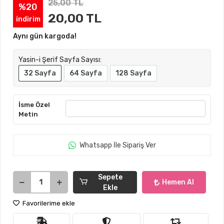
25,00 TL
%20
20,00 TL
indirim
Aynı gün kargoda!
Yasin-i Şerif Sayfa Sayısı:
32 Sayfa
64 Sayfa
128 Sayfa
İsme Özel
Metin
Whatsapp İle Sipariş Ver
Sepete
Hemen Al
Ekle
Favorilerime ekle