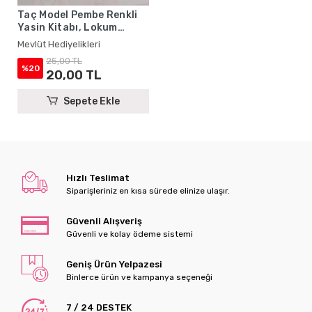
Taç Model Pembe Renkli
Yasin Kitabı, Lokum
Kutusu, Magnet ve
Mevlüt Hediyelikleri
Karton Çanta - Mevlüt
25,00 TL
Hediyelikleri
%20
20,00 TL
Sepete Ekle
Hızlı Teslimat
Siparişleriniz en kısa sürede elinize ulaşır.
Güvenli Alışveriş
Güvenli ve kolay ödeme sistemi
Geniş Ürün Yelpazesi
Binlerce ürün ve kampanya seçeneği
7 / 24 DESTEK