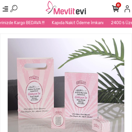
0
nizde Kargo BEDAVA !!!
Kapıda Nakit Ödeme İmkanı
2400 ₺ Üzeri 