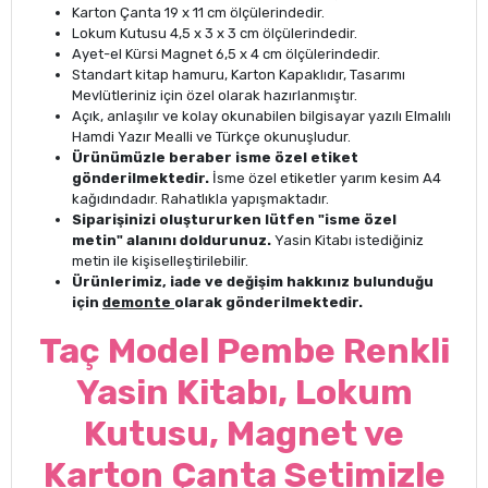
Karton Çanta 19 x 11 cm ölçülerindedir.
Lokum Kutusu 4,5 x 3 x 3 cm ölçülerindedir.
Ayet-el Kürsi Magnet 6,5 x 4 cm ölçülerindedir.
Standart kitap hamuru, Karton Kapaklıdır, Tasarımı
Mevlütleriniz için özel olarak hazırlanmıştır.
Açık, anlaşılır ve kolay okunabilen bilgisayar yazılı Elmalılı
Hamdi Yazır Mealli ve Türkçe okunuşludur.
Ürünümüzle beraber isme özel etiket
gönderilmektedir.
İsme özel etiketler yarım kesim A4
kağıdındadır. Rahatlıkla yapışmaktadır.
Siparişinizi oluştururken lütfen "isme özel
metin" alanını doldurunuz.
Yasin Kitabı istediğiniz
metin ile kişiselleştirilebilir.
Ürünlerimiz, iade ve değişim hakkınız bulunduğu
için
demonte
olarak gönderilmektedir.
Taç Model Pembe Renkli
Yasin Kitabı, Lokum
Kutusu, Magnet ve
Karton Çanta Setimizle