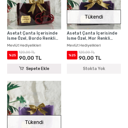
Tükendi
Asetat Çanta İçerisinde
Asetat Çanta İçerisinde
İsme Özel, Bordo Renkli
İsme Özel, Mor Renkli
Eşarp, Tesbih Seti
Eşarp, Tesbih Seti
Mevlüt Hediyelikleri
Mevlüt Hediyelikleri
120,00 TL
120,00 TL
%25
%25
90,00 TL
90,00 TL
Sepete Ekle
Stokta Yok
Tükendi