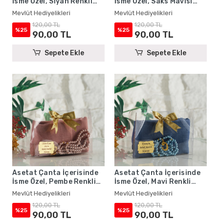
İsme Özel, Siyah Renkli
İsme Özel, Saks Mavisi
Eşarp, Tesbih Seti
Renkli Eşarp, Tesbih Seti
Mevlüt Hediyelikleri
Mevlüt Hediyelikleri
120,00 TL
120,00 TL
%25
%25
90,00 TL
90,00 TL
Sepete Ekle
Sepete Ekle
Asetat Çanta İçerisinde
Asetat Çanta İçerisinde
İsme Özel, Pembe Renkli
İsme Özel, Mavi Renkli
Eşarp, Tesbih Seti
Eşarp, Tesbih Seti
Mevlüt Hediyelikleri
Mevlüt Hediyelikleri
120,00 TL
120,00 TL
%25
%25
90,00 TL
90,00 TL