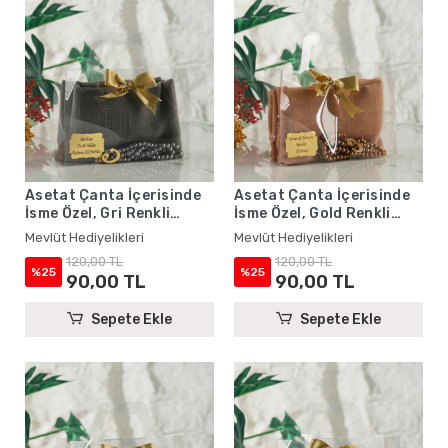
Asetat Çanta İçerisinde
Asetat Çanta İçerisinde
İsme Özel, Gri Renkli
İsme Özel, Gold Renkli
Eşarp, Tesbih Seti
Eşarp, Tesbih Seti
Mevlüt Hediyelikleri
Mevlüt Hediyelikleri
120,00 TL
120,00 TL
%25
%25
90,00 TL
90,00 TL
Sepete Ekle
Sepete Ekle