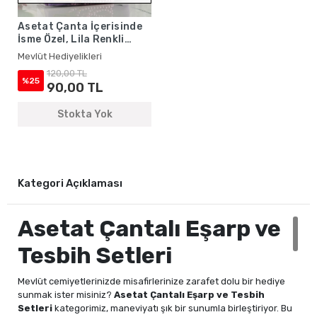
Asetat Çanta İçerisinde
İsme Özel, Lila Renkli
Eşarp, Tesbih Seti
Mevlüt Hediyelikleri
120,00 TL
%25
90,00 TL
Stokta Yok
Kategori Açıklaması
Asetat Çantalı Eşarp ve
Tesbih Setleri
Mevlüt cemiyetlerinizde misafirlerinize zarafet dolu bir hediye
sunmak ister misiniz?
Asetat Çantalı Eşarp ve Tesbih
Setleri
kategorimiz, maneviyatı şık bir sunumla birleştiriyor. Bu