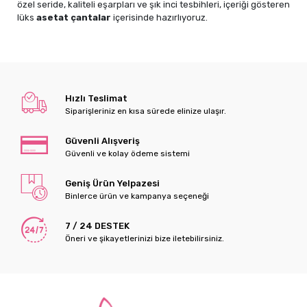
özel seride, kaliteli eşarpları ve şık inci tesbihleri, içeriği gösteren
lüks
asetat çantalar
içerisinde hazırlıyoruz.
Neden Bu Setleri Tercih
Etmelisiniz?
İsme Özel Pleksi Detayı:
Hediyenizi sıradanlaştıran
Hızlı Teslimat
kağıt etiketler yerine, çanta üzerindeki kurdeleye
Siparişleriniz en kısa sürede elinize ulaşır.
bağlanan
isme özel parlak Pleksi (Ayna)
kullanıyoruz.
Merhumun ismini, bebeğinizin adını veya cemiyet
Güvenli Alışveriş
notunuzu bu kalıcı malzeme üzerine işliyoruz.
Güvenli ve kolay ödeme sistemi
Şeffaf ve Şık Sunum:
Ürünler, dayanıklı ve şeffaf asetat
çantalarda sunulduğu için paketi açmadan bile kalitesini
Geniş Ürün Yelpazesi
belli eder. Gold veya gümüş renkli kurdele süslemeleriyle
Binlerce ürün ve kampanya seçeneği
tam bir hediye paketi formundadır.
Zengin İçerik Seçenekleri:
İhtiyacınıza göre
setlerimizi;
7 / 24 DESTEK
Sadece
Eşarp ve Tesbih
içeren sade modeller,
Öneri ve şikayetlerinizi bize iletebilirsiniz.
Önemli Bilgilendirme:
Demonte Gönderim