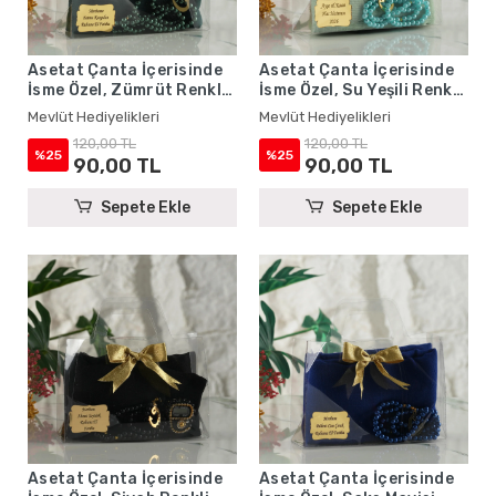
Asetat Çanta İçerisinde
Asetat Çanta İçerisinde
İsme Özel, Zümrüt Renkli
İsme Özel, Su Yeşili Renkli
Eşarp, Tesbih Seti
Eşarp, Tesbih Seti
Mevlüt Hediyelikleri
Mevlüt Hediyelikleri
120,00 TL
120,00 TL
%25
%25
90,00 TL
90,00 TL
Sepete Ekle
Sepete Ekle
Asetat Çanta İçerisinde
Asetat Çanta İçerisinde