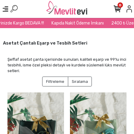
0
izde Kargo BEDAVA !!!
Kapıda Nakit Ödeme İmkanı
2400 ₺ Üzeri Si
Asetat Çantalı Eşarp ve Tesbih Setleri
Şeffaf asetat çanta içerisinde sunulan; kaliteli eşarp ve 99'lu inci
tesbihli, isme özel pleksi detaylı ve kurdele süslemeli lüks mevlüt
setleri.
Filtreleme
Sıralama