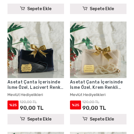
Sepete Ekle
Sepete Ekle
Asetat Çanta İçerisinde
Asetat Çanta İçerisinde
İsme Özel, Lacivert Renkli
İsme Özel, Krem Renkli
Eşarp, Tesbih Seti
Eşarp, Tesbih Seti
Mevlüt Hediyelikleri
Mevlüt Hediyelikleri
120,00 TL
120,00 TL
%25
%25
90,00 TL
90,00 TL
Sepete Ekle
Sepete Ekle