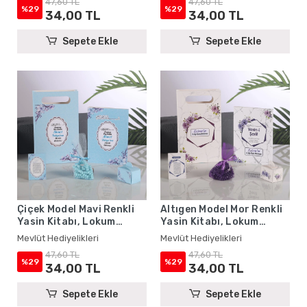
47,60 TL
47,60 TL
Hediyelikleri
Mevlüt Hediyelikleri
%29
%29
34,00 TL
34,00 TL
Sepete Ekle
Sepete Ekle
Çiçek Model Mavi Renkli
Altıgen Model Mor Renkli
Yasin Kitabı, Lokum
Yasin Kitabı, Lokum
Kutusu, Magnet, Karton
Kutusu, Magnet, Karton
Mevlüt Hediyelikleri
Mevlüt Hediyelikleri
Çanta ve Tesbih - Mevlüt
Çanta ve Tesbih - Mevlüt
47,60 TL
47,60 TL
Hediyelikleri
Hediyelikleri
%29
%29
34,00 TL
34,00 TL
Sepete Ekle
Sepete Ekle