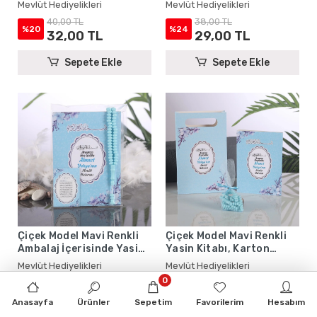
Karton Çanta ve Tesbih -
Kitabı ve Tesbih - Mevlüt
Mevlüt Hediyelikleri
Mevlüt Hediyelikleri
Mevlüt Hediyelikleri
Hediyelikleri
40,00 TL
38,00 TL
%20
%24
32,00 TL
29,00 TL
Sepete Ekle
Sepete Ekle
Çiçek Model Mavi Renkli
Çiçek Model Mavi Renkli
Ambalaj İçerisinde Yasin
Yasin Kitabı, Karton
Kitabı, Magnet ve Tesbih -
Çanta ve Tesbih - Mevlüt
Mevlüt Hediyelikleri
Mevlüt Hediyelikleri
Mevlüt Hediyelikleri
Hediyelikleri
0
32,00 TL
40,00 TL
%22
%20
25,00 TL
32,00 TL
Anasayfa
Ürünler
Sepetim
Favorilerim
Hesabım