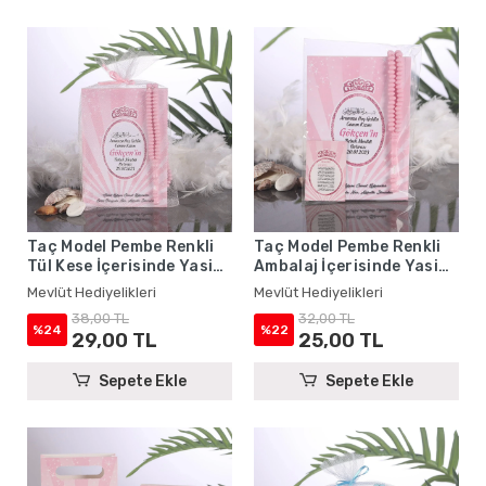
Taç Model Pembe Renkli
Taç Model Pembe Renkli
Tül Kese İçerisinde Yasin
Ambalaj İçerisinde Yasin
Kitabı ve Tesbih - Mevlüt
Kitabı, Magnet ve Tesbih -
Mevlüt Hediyelikleri
Mevlüt Hediyelikleri
Hediyelikleri
Mevlüt Hediyelikleri
38,00 TL
32,00 TL
%24
%22
29,00 TL
25,00 TL
Sepete Ekle
Sepete Ekle