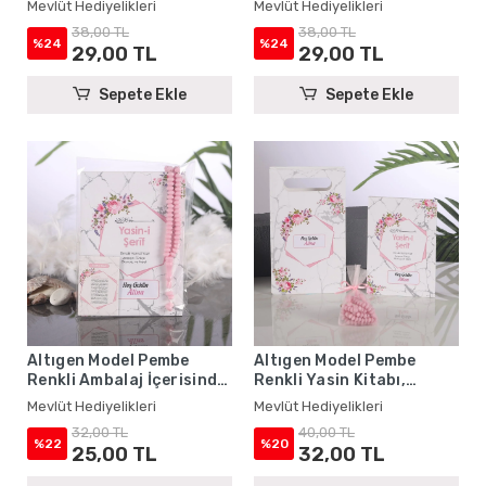
Mevlüt Hediyelikleri
Mevlüt Hediyelikleri
Hediyelikleri
Mevlüt Hediyelikleri
38,00 TL
38,00 TL
%24
%24
29,00 TL
29,00 TL
Sepete Ekle
Sepete Ekle
Altıgen Model Pembe
Altıgen Model Pembe
Renkli Ambalaj İçerisinde
Renkli Yasin Kitabı,
Yasin Kitabı, Magnet ve
Karton Çanta ve Tesbih -
Mevlüt Hediyelikleri
Mevlüt Hediyelikleri
Tesbih - Mevlüt
Mevlüt Hediyelikleri
32,00 TL
40,00 TL
Hediyelikleri
%22
%20
25,00 TL
32,00 TL