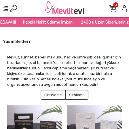
0
Kapıda Nakit Ödeme İmkanı
2400 ₺ Üzeri Siparişlerinizde Kargo BEDA
Yasin Setleri
Mevlüt, sünnet, bebek mevlüdü, hac ve umre gibi özel günler için
hazırlanmış özel tasarımlı Yasin setleri ile manevi değeri yüksek
hediyelikler sunun. Farklı kaplama seçenekleri, şık kutular ve
kişiye özel tasarımlar ile misafirlerinize unutulmaz bir hatıra
bırakın. Tüm Yasin Setleri koleksiyonumuzu inceleyin ve
organizasyonunuza uygun modeli hemen keşfedin!
Filtreleme
Sıralama