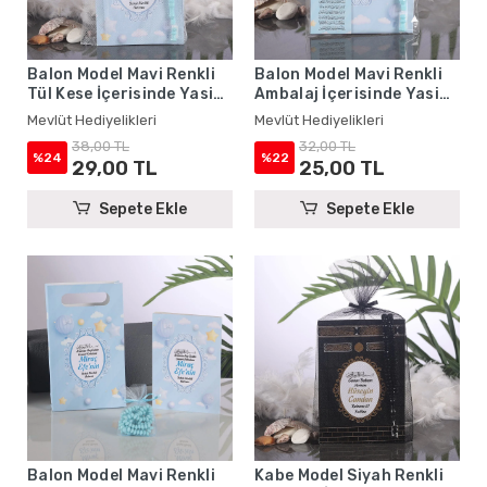
Balon Model Mavi Renkli
Balon Model Mavi Renkli
Tül Kese İçerisinde Yasin
Ambalaj İçerisinde Yasin
Kitabı ve Tesbih - Mevlüt
Kitabı, Magnet ve Tesbih -
Mevlüt Hediyelikleri
Mevlüt Hediyelikleri
Hediyelikleri
Mevlüt Hediyelikleri
38,00 TL
32,00 TL
%24
%22
29,00 TL
25,00 TL
Sepete Ekle
Sepete Ekle
Balon Model Mavi Renkli
Kabe Model Siyah Renkli