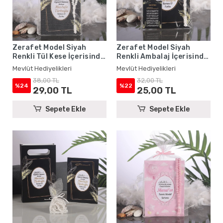
Zerafet Model Siyah
Zerafet Model Siyah
Renkli Tül Kese İçerisinde
Renkli Ambalaj İçerisinde
Yasin Kitabı ve Tesbih -
Yasin Kitabı, Magnet ve
Mevlüt Hediyelikleri
Mevlüt Hediyelikleri
Mevlüt Hediyelikleri
Tesbih - Mevlüt
38,00 TL
32,00 TL
Hediyelikleri
%24
%22
29,00 TL
25,00 TL
Sepete Ekle
Sepete Ekle