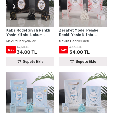
Kabe Model Siyah Renkli
Zerafet Model Pembe
Yasin Kitabı, Lokum
Renkli Yasin Kitabı,
Kutusu, Magnet, Karton
Lokum Kutusu, Magnet,
Mevlüt Hediyelikleri
Mevlüt Hediyelikleri
Çanta ve Tesbih - Mevlüt
Karton Çanta ve Tesbih -
47,60 TL
47,60 TL
Hediyelikleri
Mevlüt Hediyelikleri
%29
%29
34,00 TL
34,00 TL
Sepete Ekle
Sepete Ekle