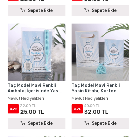
Sepete Ekle
Sepete Ekle
Taç Model Mavi Renkli
Taç Model Mavi Renkli
Ambalaj İçerisinde Yasin
Yasin Kitabı, Karton
Kitabı, Magnet ve Tesbih -
Çanta ve Tesbih - Mevlüt
Mevlüt Hediyelikleri
Mevlüt Hediyelikleri
Mevlüt Hediyelikleri
Hediyelikleri
32,00 TL
40,00 TL
%22
%20
25,00 TL
32,00 TL
Sepete Ekle
Sepete Ekle