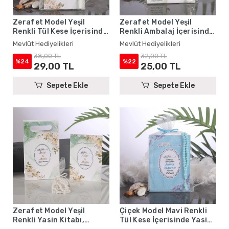
Zerafet Model Yeşil
Zerafet Model Yeşil
Renkli Tül Kese İçerisinde
Renkli Ambalaj İçerisinde
Yasin Kitabı ve Tesbih -
Yasin Kitabı, Magnet ve
Mevlüt Hediyelikleri
Mevlüt Hediyelikleri
Mevlüt Hediyelikleri
Tesbih - Mevlüt
38,00 TL
32,00 TL
Hediyelikleri
%24
%22
29,00 TL
25,00 TL
Sepete Ekle
Sepete Ekle
Zerafet Model Yeşil
Çiçek Model Mavi Renkli
Renkli Yasin Kitabı,
Tül Kese İçerisinde Yasin