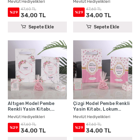
Mevlüt Hediyelikleri
Mevlüt Hediyelikleri
Karton Çanta ve Tesbih -
Çanta ve Tesbih - Mevlüt
47,60 TL
47,60 TL
Mevlüt Hediyelikleri
Hediyelikleri
%29
%29
34,00 TL
34,00 TL
Sepete Ekle
Sepete Ekle
Altıgen Model Pembe
Çizgi Model Pembe Renkli
Renkli Yasin Kitabı,
Yasin Kitabı, Lokum
Lokum Kutusu, Magnet,
Kutusu, Magnet, Karton
Mevlüt Hediyelikleri
Mevlüt Hediyelikleri
Karton Çanta ve Tesbih -
Çanta ve Tesbih - Mevlüt
47,60 TL
47,60 TL
Mevlüt Hediyelikleri
Hediyelikleri
%29
%29
34,00 TL
34,00 TL