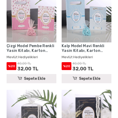
Çizgi Model Pembe Renkli
Kalp Model Mavi Renkli
Yasin Kitabı, Karton
Yasin Kitabı, Karton
Çanta ve Tesbih - Mevlüt
Çanta ve Tesbih - Mevlüt
Mevlüt Hediyelikleri
Mevlüt Hediyelikleri
Hediyelikleri
Hediyelikleri
40,00 TL
40,00 TL
%20
%20
32,00 TL
32,00 TL
Sepete Ekle
Sepete Ekle