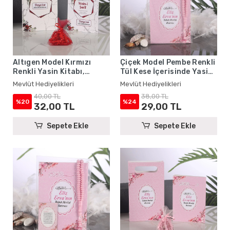
Altıgen Model Kırmızı
Çiçek Model Pembe Renkli
Renkli Yasin Kitabı,
Tül Kese İçerisinde Yasin
Karton Çanta ve Tesbih -
Kitabı ve Tesbih - Mevlüt
Mevlüt Hediyelikleri
Mevlüt Hediyelikleri
Mevlüt Hediyelikleri
Hediyelikleri
40,00 TL
38,00 TL
%20
%24
32,00 TL
29,00 TL
Sepete Ekle
Sepete Ekle