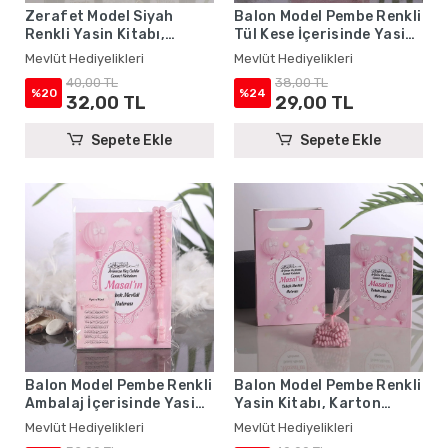
Zerafet Model Siyah
Balon Model Pembe Renkli
Renkli Yasin Kitabı,
Tül Kese İçerisinde Yasin
Karton Çanta ve Tesbih -
Kitabı ve Tesbih - Mevlüt
Mevlüt Hediyelikleri
Mevlüt Hediyelikleri
Mevlüt Hediyelikleri
Hediyelikleri
40,00 TL
38,00 TL
%20
%24
32,00 TL
29,00 TL
Sepete Ekle
Sepete Ekle
Balon Model Pembe Renkli
Balon Model Pembe Renkli
Ambalaj İçerisinde Yasin
Yasin Kitabı, Karton
Kitabı, Magnet ve Tesbih -
Çanta ve Tesbih - Mevlüt
Mevlüt Hediyelikleri
Mevlüt Hediyelikleri
Mevlüt Hediyelikleri
Hediyelikleri