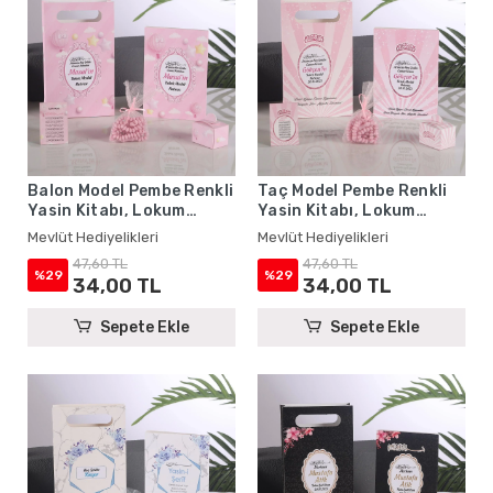
Balon Model Pembe Renkli
Taç Model Pembe Renkli
Yasin Kitabı, Lokum
Yasin Kitabı, Lokum
Kutusu, Magnet, Karton
Kutusu, Magnet, Karton
Mevlüt Hediyelikleri
Mevlüt Hediyelikleri
Çanta ve Tesbih - Mevlüt
Çanta ve Tesbih - Mevlüt
47,60 TL
47,60 TL
Hediyelikleri
Hediyelikleri
%29
%29
34,00 TL
34,00 TL
Sepete Ekle
Sepete Ekle