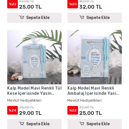
32,00 TL
40,00 TL
%22
%20
25,00 TL
32,00 TL
Sepete Ekle
Sepete Ekle
Kalp Model Mavi Renkli Tül
Kalp Model Mavi Renkli
Kese İçerisinde Yasin
Ambalaj İçerisinde Yasin
Kitabı ve Tesbih - Mevlüt
Kitabı, Magnet ve Tesbih -
Mevlüt Hediyelikleri
Mevlüt Hediyelikleri
Hediyelikleri
Mevlüt Hediyelikleri
38,00 TL
32,00 TL
%24
%22
29,00 TL
25,00 TL
Sepete Ekle
Sepete Ekle