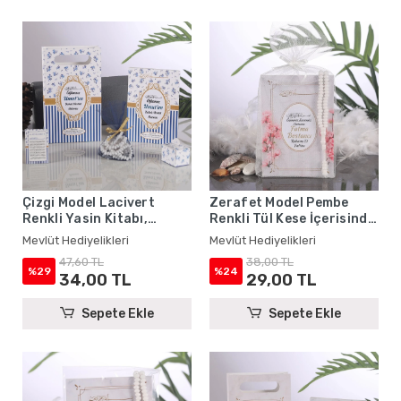
Çizgi Model Lacivert
Zerafet Model Pembe
Renkli Yasin Kitabı,
Renkli Tül Kese İçerisinde
Lokum Kutusu, Magnet,
Yasin Kitabı ve Tesbih -
Mevlüt Hediyelikleri
Mevlüt Hediyelikleri
Karton Çanta ve Tesbih -
Mevlüt Hediyelikleri
47,60 TL
38,00 TL
Mevlüt Hediyelikleri
%29
%24
34,00 TL
29,00 TL
Sepete Ekle
Sepete Ekle