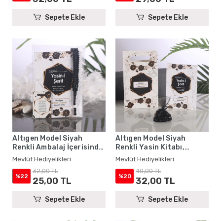
Sepete Ekle
Sepete Ekle
Altıgen Model Siyah
Altıgen Model Siyah
Renkli Ambalaj İçerisinde
Renkli Yasin Kitabı,
Yasin Kitabı, Magnet ve
Karton Çanta ve Tesbih -
Mevlüt Hediyelikleri
Mevlüt Hediyelikleri
Tesbih - Mevlüt
Mevlüt Hediyelikleri
32,00 TL
40,00 TL
Hediyelikleri
%22
%20
25,00 TL
32,00 TL
Sepete Ekle
Sepete Ekle