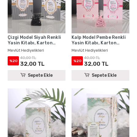
Çizgi Model Siyah Renkli
Kalp Model Pembe Renkli
Yasin Kitabı, Karton
Yasin Kitabı, Karton
Çanta ve Tesbih - Mevlüt
Çanta ve Tesbih - Mevlüt
Mevlüt Hediyelikleri
Mevlüt Hediyelikleri
Hediyelikleri
Hediyelikleri
40,00 TL
40,00 TL
%20
%20
32,00 TL
32,00 TL
Sepete Ekle
Sepete Ekle