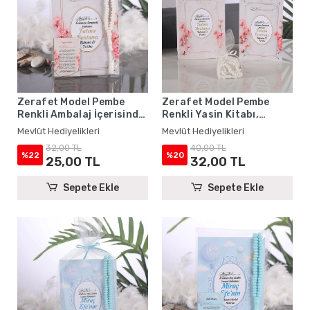
Zerafet Model Pembe
Zerafet Model Pembe
Renkli Ambalaj İçerisinde
Renkli Yasin Kitabı,
Yasin Kitabı, Magnet ve
Karton Çanta ve Tesbih -
Mevlüt Hediyelikleri
Mevlüt Hediyelikleri
Tesbih - Mevlüt
Mevlüt Hediyelikleri
32,00 TL
40,00 TL
Hediyelikleri
%22
%20
25,00 TL
32,00 TL
Sepete Ekle
Sepete Ekle