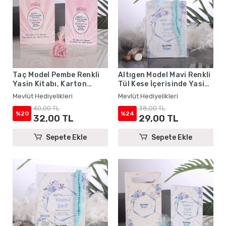
Taç Model Pembe Renkli
Altıgen Model Mavi Renkli
Yasin Kitabı, Karton
Tül Kese İçerisinde Yasin
Çanta ve Tesbih - Mevlüt
Kitabı ve Tesbih - Mevlüt
Mevlüt Hediyelikleri
Mevlüt Hediyelikleri
Hediyelikleri
Hediyelikleri
40,00 TL
38,00 TL
%20
%24
32,00 TL
29,00 TL
Sepete Ekle
Sepete Ekle