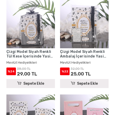
Çizgi Model Siyah Renkli
Çizgi Model Siyah Renkli
Tül Kese İçerisinde Yasin
Ambalaj İçerisinde Yasin
Kitabı ve Tesbih - Mevlüt
Kitabı, Magnet ve Tesbih -
Mevlüt Hediyelikleri
Mevlüt Hediyelikleri
Hediyelikleri
Mevlüt Hediyelikleri
38,00 TL
32,00 TL
%24
%22
29,00 TL
25,00 TL
Sepete Ekle
Sepete Ekle