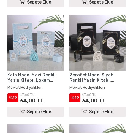
Sepete Ekle
Sepete Ekle
Kalp Model Mavi Renkli
Zerafet Model Siyah
Yasin Kitabı, Lokum
Renkli Yasin Kitabı,
Kutusu, Magnet, Karton
Lokum Kutusu, Magnet,
Mevlüt Hediyelikleri
Mevlüt Hediyelikleri
Çanta ve Tesbih - Mevlüt
Karton Çanta ve Tesbih -
47,60 TL
47,60 TL
Hediyelikleri
Mevlüt Hediyelikleri
%29
%29
34,00 TL
34,00 TL
Sepete Ekle
Sepete Ekle