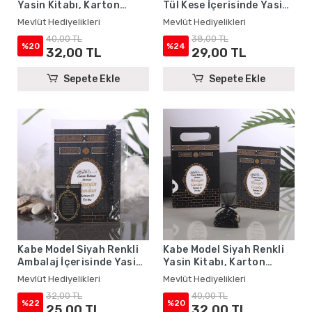
Yasin Kitabı, Karton
Tül Kese İçerisinde Yasin
Çanta ve Tesbih - Mevlüt
Kitabı ve Tesbih - Mevlüt
Mevlüt Hediyelikleri
Mevlüt Hediyelikleri
Hediyelikleri
Hediyelikleri
40,00 TL
38,00 TL
%20
%24
32,00 TL
29,00 TL
Sepete Ekle
Sepete Ekle
Kabe Model Siyah Renkli
Kabe Model Siyah Renkli
Ambalaj İçerisinde Yasin
Yasin Kitabı, Karton
Kitabı, Magnet ve Tesbih -
Çanta ve Tesbih - Mevlüt
Mevlüt Hediyelikleri
Mevlüt Hediyelikleri
Mevlüt Hediyelikleri
Hediyelikleri
32,00 TL
40,00 TL
%22
%20
25,00 TL
32,00 TL