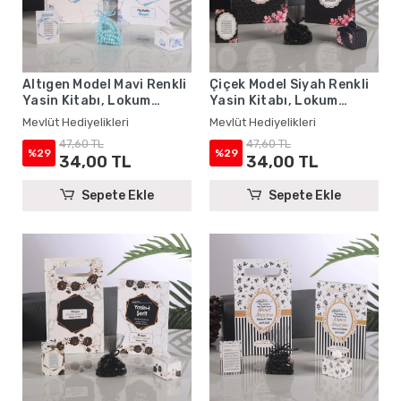
Altıgen Model Mavi Renkli
Çiçek Model Siyah Renkli
Yasin Kitabı, Lokum
Yasin Kitabı, Lokum
Kutusu, Magnet, Karton
Kutusu, Magnet, Karton
Mevlüt Hediyelikleri
Mevlüt Hediyelikleri
Çanta ve Tesbih - Mevlüt
Çanta ve Tesbih - Mevlüt
47,60 TL
47,60 TL
Hediyelikleri
Hediyelikleri
%29
%29
34,00 TL
34,00 TL
Sepete Ekle
Sepete Ekle