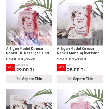
Altıgen Model Kırmızı
Altıgen Model Kırmızı
Renkli Tül Kese İçerisinde
Renkli Ambalaj İçerisinde
Yasin Kitabı ve Tesbih -
Yasin Kitabı, Magnet ve
Mevlüt Hediyelikleri
Mevlüt Hediyelikleri
Mevlüt Hediyelikleri
Tesbih - Mevlüt
38,00 TL
32,00 TL
Hediyelikleri
%24
%22
29,00 TL
25,00 TL
Sepete Ekle
Sepete Ekle