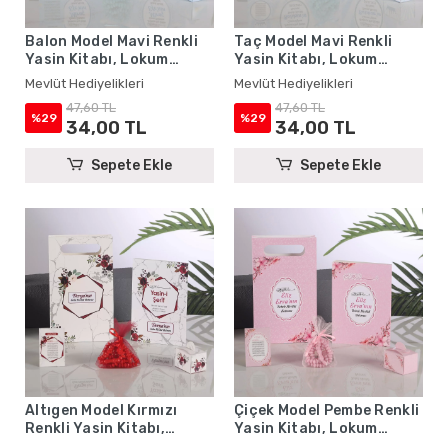
Balon Model Mavi Renkli
Taç Model Mavi Renkli
Yasin Kitabı, Lokum
Yasin Kitabı, Lokum
Kutusu, Magnet, Karton
Kutusu, Magnet, Karton
Mevlüt Hediyelikleri
Mevlüt Hediyelikleri
Çanta ve Tesbih - Mevlüt
Çanta ve Tesbih - Mevlüt
47,60 TL
47,60 TL
Hediyelikleri
Hediyelikleri
%29
%29
34,00 TL
34,00 TL
Sepete Ekle
Sepete Ekle
Altıgen Model Kırmızı
Çiçek Model Pembe Renkli
Renkli Yasin Kitabı,
Yasin Kitabı, Lokum
Lokum Kutusu, Magnet,
Kutusu, Magnet, Karton