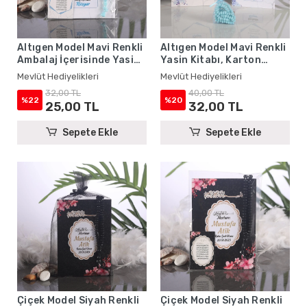
Altıgen Model Mavi Renkli
Altıgen Model Mavi Renkli
Ambalaj İçerisinde Yasin
Yasin Kitabı, Karton
Kitabı, Magnet ve Tesbih -
Çanta ve Tesbih - Mevlüt
Mevlüt Hediyelikleri
Mevlüt Hediyelikleri
Mevlüt Hediyelikleri
Hediyelikleri
32,00 TL
40,00 TL
%22
%20
25,00 TL
32,00 TL
Sepete Ekle
Sepete Ekle
Çiçek Model Siyah Renkli
Çiçek Model Siyah Renkli