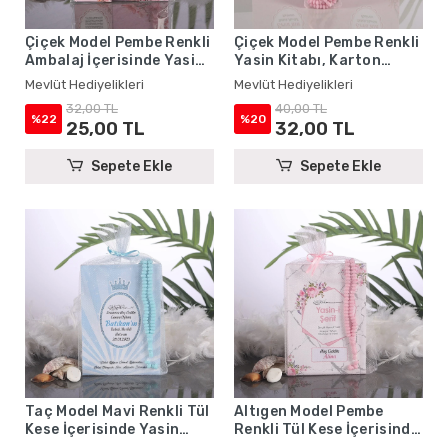
Çiçek Model Pembe Renkli
Çiçek Model Pembe Renkli
Ambalaj İçerisinde Yasin
Yasin Kitabı, Karton
Kitabı, Magnet ve Tesbih -
Çanta ve Tesbih - Mevlüt
Mevlüt Hediyelikleri
Mevlüt Hediyelikleri
Mevlüt Hediyelikleri
Hediyelikleri
32,00 TL
40,00 TL
%22
%20
25,00 TL
32,00 TL
Sepete Ekle
Sepete Ekle
Taç Model Mavi Renkli Tül
Altıgen Model Pembe
Kese İçerisinde Yasin
Renkli Tül Kese İçerisinde
Kitabı ve Tesbih - Mevlüt
Yasin Kitabı ve Tesbih -