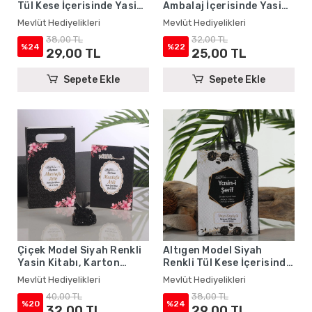
Tül Kese İçerisinde Yasin
Ambalaj İçerisinde Yasin
Kitabı ve Tesbih - Mevlüt
Kitabı, Magnet ve Tesbih -
Mevlüt Hediyelikleri
Mevlüt Hediyelikleri
Hediyelikleri
Mevlüt Hediyelikleri
38,00 TL
32,00 TL
%24
%22
29,00 TL
25,00 TL
Sepete Ekle
Sepete Ekle
Çiçek Model Siyah Renkli
Altıgen Model Siyah
Yasin Kitabı, Karton
Renkli Tül Kese İçerisinde
Çanta ve Tesbih - Mevlüt
Yasin Kitabı ve Tesbih -
Mevlüt Hediyelikleri
Mevlüt Hediyelikleri
Hediyelikleri
Mevlüt Hediyelikleri
40,00 TL
38,00 TL
%20
%24
32,00 TL
29,00 TL