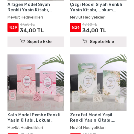
Altıgen Model Siyah
Çizgi Model Siyah Renkli
Renkli Yasin Kitabı,
Yasin Kitabı, Lokum
Lokum Kutusu, Magnet,
Kutusu, Magnet, Karton
Mevlüt Hediyelikleri
Mevlüt Hediyelikleri
Karton Çanta ve Tesbih -
Çanta ve Tesbih - Mevlüt
47,60 TL
47,60 TL
Mevlüt Hediyelikleri
Hediyelikleri
%29
%29
34,00 TL
34,00 TL
Sepete Ekle
Sepete Ekle
Kalp Model Pembe Renkli
Zerafet Model Yeşil
Yasin Kitabı, Lokum
Renkli Yasin Kitabı,
Kutusu, Magnet, Karton
Lokum Kutusu, Magnet,
Mevlüt Hediyelikleri
Mevlüt Hediyelikleri
Çanta ve Tesbih - Mevlüt
Karton Çanta ve Tesbih -