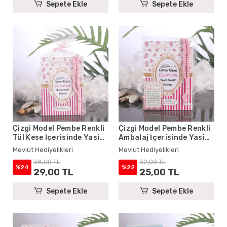
Sepete Ekle
Sepete Ekle
Çizgi Model Pembe Renkli
Çizgi Model Pembe Renkli
Tül Kese İçerisinde Yasin
Ambalaj İçerisinde Yasin
Kitabı ve Tesbih - Mevlüt
Kitabı, Magnet ve Tesbih -
Mevlüt Hediyelikleri
Mevlüt Hediyelikleri
Hediyelikleri
Mevlüt Hediyelikleri
38,00 TL
32,00 TL
%24
%22
29,00 TL
25,00 TL
Sepete Ekle
Sepete Ekle