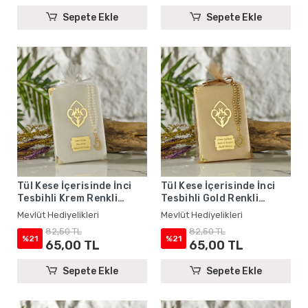
Sepete Ekle
Sepete Ekle
Tül Kese İçerisinde İnci
Tül Kese İçerisinde İnci
Tesbihli Krem Renkli
Tesbihli Gold Renkli
Şantuk Yasin Kitabı Seti -
Şantuk Yasin Kitabı Seti -
Mevlüt Hediyelikleri
Mevlüt Hediyelikleri
Mevlüt Hediyelikleri
Mevlüt Hediyelikleri
82,50 TL
82,50 TL
%21
%21
65,00 TL
65,00 TL
Sepete Ekle
Sepete Ekle