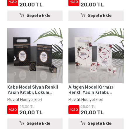
Hediyelikleri
Hediyelikleri
%20
%20
20,00 TL
20,00 TL
Sepete Ekle
Sepete Ekle
Kabe Model Siyah Renkli
Altıgen Model Kırmızı
Yasin Kitabı, Lokum
Renkli Yasin Kitabı,
Kutusu, Magnet ve
Lokum Kutusu, Magnet ve
Mevlüt Hediyelikleri
Mevlüt Hediyelikleri
Karton Çanta - Mevlüt
Karton Çanta - Mevlüt
25,00 TL
25,00 TL
Hediyelikleri
Hediyelikleri
%20
%20
20,00 TL
20,00 TL
Sepete Ekle
Sepete Ekle