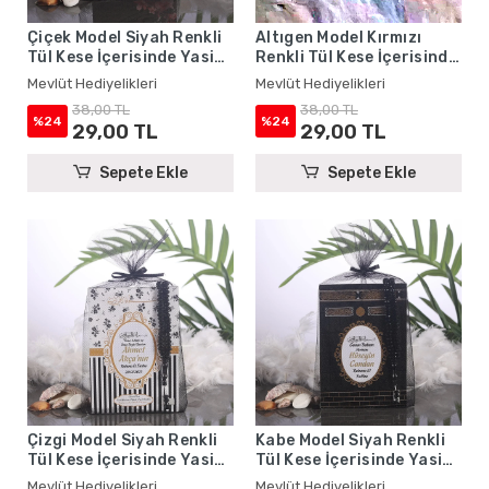
Çiçek Model Siyah Renkli
Altıgen Model Kırmızı
Tül Kese İçerisinde Yasin
Renkli Tül Kese İçerisinde
Kitabı ve Tesbih - Mevlüt
Yasin Kitabı ve Tesbih -
Mevlüt Hediyelikleri
Mevlüt Hediyelikleri
Hediyelikleri
Mevlüt Hediyelikleri
38,00 TL
38,00 TL
%24
%24
29,00 TL
29,00 TL
Sepete Ekle
Sepete Ekle
Çizgi Model Siyah Renkli
Kabe Model Siyah Renkli
Tül Kese İçerisinde Yasin
Tül Kese İçerisinde Yasin
Kitabı ve Tesbih - Mevlüt
Kitabı ve Tesbih - Mevlüt
Mevlüt Hediyelikleri
Mevlüt Hediyelikleri