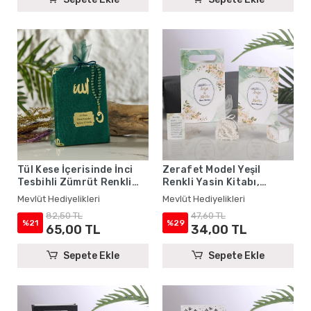
Tül Kese İçerisinde İnci
Zerafet Model Yeşil
Tesbihli Zümrüt Renkli
Renkli Yasin Kitabı,
Kadife Yasin Kitabı Seti -
Lokum Kutusu, Magnet,
Mevlüt Hediyelikleri
Mevlüt Hediyelikleri
Mevlüt Hediyelikleri
Karton Çanta ve Tesbih -
82,50 TL
47,60 TL
Mevlüt Hediyelikleri
%21
%29
65,00 TL
34,00 TL
Sepete Ekle
Sepete Ekle