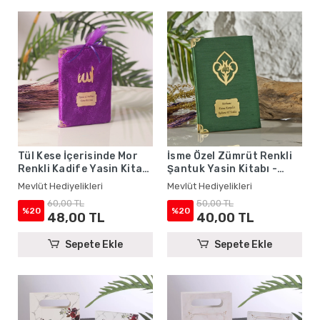
Tül Kese İçerisinde Mor
İsme Özel Zümrüt Renkli
Renkli Kadife Yasin Kitabı
Şantuk Yasin Kitabı -
Seti - Mevlüt Hediyelikleri
Mevlüt Hediyelikleri
Mevlüt Hediyelikleri
Mevlüt Hediyelikleri
60,00 TL
50,00 TL
%20
%20
48,00 TL
40,00 TL
Sepete Ekle
Sepete Ekle