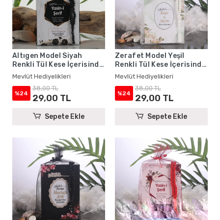
Altıgen Model Siyah
Zerafet Model Yeşil
Renkli Tül Kese İçerisinde
Renkli Tül Kese İçerisinde
Yasin Kitabı ve Tesbih -
Yasin Kitabı ve Tesbih -
Mevlüt Hediyelikleri
Mevlüt Hediyelikleri
Mevlüt Hediyelikleri
Mevlüt Hediyelikleri
38,00 TL
38,00 TL
%24
%24
29,00 TL
29,00 TL
Sepete Ekle
Sepete Ekle