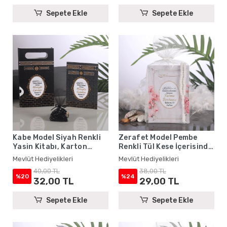
Sepete Ekle
Sepete Ekle
Kabe Model Siyah Renkli
Zerafet Model Pembe
Yasin Kitabı, Karton
Renkli Tül Kese İçerisinde
Çanta ve Tesbih - Mevlüt
Yasin Kitabı ve Tesbih -
Mevlüt Hediyelikleri
Mevlüt Hediyelikleri
Hediyelikleri
Mevlüt Hediyelikleri
40,00 TL
38,00 TL
%20
%24
32,00 TL
29,00 TL
Sepete Ekle
Sepete Ekle