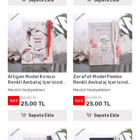
Sepete Ekle
Sepete Ekle
Altıgen Model Kırmızı
Zerafet Model Pembe
Renkli Ambalaj İçerisinde
Renkli Ambalaj İçerisinde
Yasin Kitabı, Magnet ve
Yasin Kitabı, Magnet ve
Mevlüt Hediyelikleri
Mevlüt Hediyelikleri
Tesbih - Mevlüt
Tesbih - Mevlüt
32,00 TL
32,00 TL
Hediyelikleri
Hediyelikleri
%22
%22
25,00 TL
25,00 TL
Sepete Ekle
Sepete Ekle