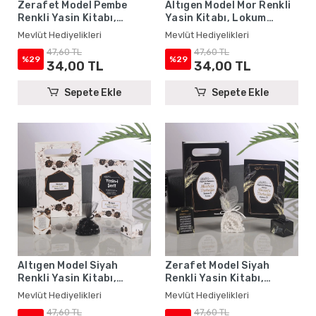
Zerafet Model Pembe
Altıgen Model Mor Renkli
Renkli Yasin Kitabı,
Yasin Kitabı, Lokum
Lokum Kutusu, Magnet,
Kutusu, Magnet, Karton
Mevlüt Hediyelikleri
Mevlüt Hediyelikleri
Karton Çanta ve Tesbih -
Çanta ve Tesbih - Mevlüt
47,60 TL
47,60 TL
Mevlüt Hediyelikleri
Hediyelikleri
%29
%29
34,00 TL
34,00 TL
Sepete Ekle
Sepete Ekle
Altıgen Model Siyah
Zerafet Model Siyah
Renkli Yasin Kitabı,
Renkli Yasin Kitabı,
Lokum Kutusu, Magnet,
Lokum Kutusu, Magnet,
Mevlüt Hediyelikleri
Mevlüt Hediyelikleri
Karton Çanta ve Tesbih -
Karton Çanta ve Tesbih -
47,60 TL
47,60 TL