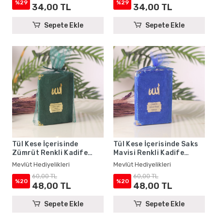
Mevlüt Hediyelikleri
Mevlüt Hediyelikleri
%29
%29
34,00 TL
34,00 TL
Sepete Ekle
Sepete Ekle
Tül Kese İçerisinde
Tül Kese İçerisinde Saks
Zümrüt Renkli Kadife
Mavisi Renkli Kadife
Yasin Kitabı Seti - Mevlüt
Yasin Kitabı Seti - Mevlüt
Mevlüt Hediyelikleri
Mevlüt Hediyelikleri
Hediyelikleri
Hediyelikleri
60,00 TL
60,00 TL
%20
%20
48,00 TL
48,00 TL
Sepete Ekle
Sepete Ekle