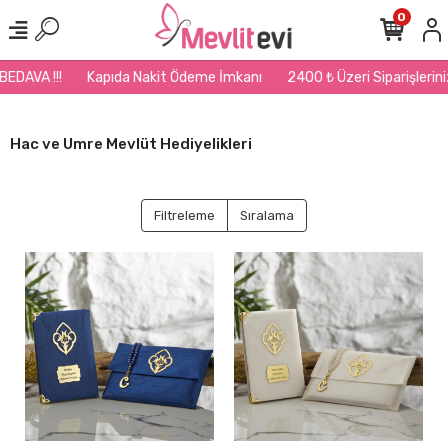
0
Kapıda Nakit Ödeme İmkanı
2400 ₺ Üzeri Siparişlerinizde Kargo BE
Hac ve Umre Mevlüt Hediyelikleri
Filtreleme
Sıralama