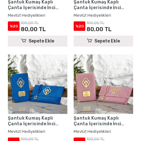
Şantuk Kumaş Kaplı
Şantuk Kumaş Kaplı
Çanta İçerisinde İnci
Çanta İçerisinde İnci
Tesbihli Lacivert Renkli
Tesbihli Krem Renkli
Mevlüt Hediyelikleri
Mevlüt Hediyelikleri
Şantuk Yasin Kitabı Seti -
Şantuk Yasin Kitabı Seti -
100,00 TL
100,00 TL
Mevlüt Hediyelikleri
Mevlüt Hediyelikleri
%20
%20
80,00 TL
80,00 TL
Sepete Ekle
Sepete Ekle
Şantuk Kumaş Kaplı
Şantuk Kumaş Kaplı
Çanta İçerisinde İnci
Çanta İçerisinde İnci
Tesbihli Saks Mavisi
Tesbihli Pembe Renkli
Mevlüt Hediyelikleri
Mevlüt Hediyelikleri
Renkli Şantuk Yasin
Şantuk Yasin Kitabı Seti -
100,00 TL
100,00 TL
Kitabı Seti - Mevlüt
Mevlüt Hediyelikleri