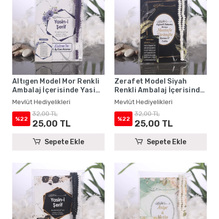
Altıgen Model Mor Renkli
Zerafet Model Siyah
Ambalaj İçerisinde Yasin
Renkli Ambalaj İçerisinde
Kitabı, Magnet ve Tesbih -
Yasin Kitabı, Magnet ve
Mevlüt Hediyelikleri
Mevlüt Hediyelikleri
Mevlüt Hediyelikleri
Tesbih - Mevlüt
32,00 TL
32,00 TL
Hediyelikleri
%22
%22
25,00 TL
25,00 TL
Sepete Ekle
Sepete Ekle