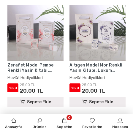
Zerafet Model Pembe
Altıgen Model Mor Renkli
Renkli Yasin Kitabı,
Yasin Kitabı, Lokum
Lokum Kutusu, Magnet ve
Kutusu, Magnet ve
Mevlüt Hediyelikleri
Mevlüt Hediyelikleri
Karton Çanta - Mevlüt
Karton Çanta - Mevlüt
25,00 TL
25,00 TL
Hediyelikleri
Hediyelikleri
%20
%20
20,00 TL
20,00 TL
Sepete Ekle
Sepete Ekle
0
Anasayfa
Ürünler
Sepetim
Favorilerim
Hesabım