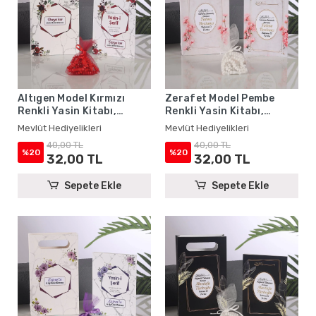
Altıgen Model Kırmızı
Zerafet Model Pembe
Renkli Yasin Kitabı,
Renkli Yasin Kitabı,
Karton Çanta ve Tesbih -
Karton Çanta ve Tesbih -
Mevlüt Hediyelikleri
Mevlüt Hediyelikleri
Mevlüt Hediyelikleri
Mevlüt Hediyelikleri
40,00 TL
40,00 TL
%20
%20
32,00 TL
32,00 TL
Sepete Ekle
Sepete Ekle