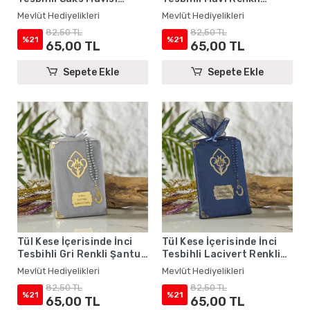
Renkli Şantuk Yasin
Şantuk Yasin Kitabı Seti -
Mevlüt Hediyelikleri
Mevlüt Hediyelikleri
Kitabı Seti - Mevlüt
Mevlüt Hediyelikleri
82,50 TL
82,50 TL
Hediyelikleri
%21
%21
65,00 TL
65,00 TL
Sepete Ekle
Sepete Ekle
Tül Kese İçerisinde İnci
Tül Kese İçerisinde İnci
Tesbihli Gri Renkli Şantuk
Tesbihli Lacivert Renkli
Yasin Kitabı Seti - Mevlüt
Şantuk Yasin Kitabı Seti -
Mevlüt Hediyelikleri
Mevlüt Hediyelikleri
Hediyelikleri
Mevlüt Hediyelikleri
82,50 TL
82,50 TL
%21
%21
65,00 TL
65,00 TL