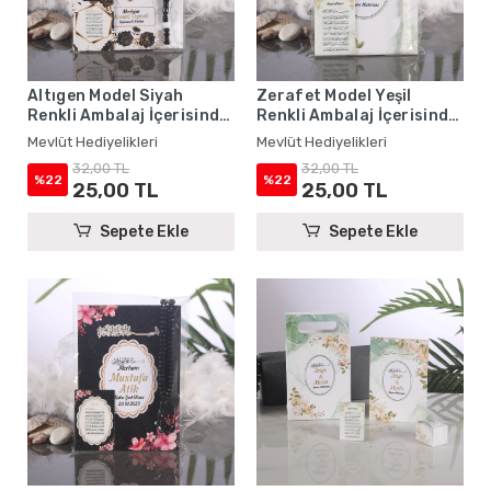
Altıgen Model Siyah
Zerafet Model Yeşil
Renkli Ambalaj İçerisinde
Renkli Ambalaj İçerisinde
Yasin Kitabı, Magnet ve
Yasin Kitabı, Magnet ve
Mevlüt Hediyelikleri
Mevlüt Hediyelikleri
Tesbih - Mevlüt
Tesbih - Mevlüt
32,00 TL
32,00 TL
Hediyelikleri
Hediyelikleri
%22
%22
25,00 TL
25,00 TL
Sepete Ekle
Sepete Ekle