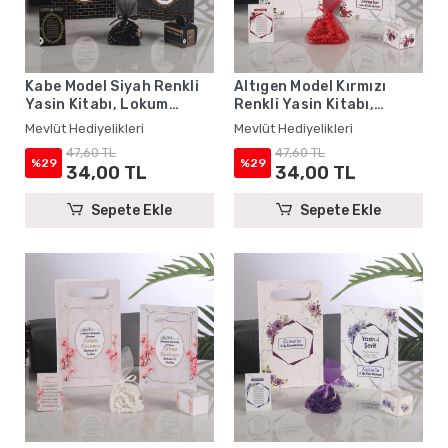
Kabe Model Siyah Renkli
Altıgen Model Kırmızı
Yasin Kitabı, Lokum
Renkli Yasin Kitabı,
Kutusu, Magnet, Karton
Lokum Kutusu, Magnet,
Mevlüt Hediyelikleri
Mevlüt Hediyelikleri
Çanta ve Tesbih - Mevlüt
Karton Çanta ve Tesbih -
47,60 TL
47,60 TL
Hediyelikleri
Mevlüt Hediyelikleri
%29
%29
34,00 TL
34,00 TL
Sepete Ekle
Sepete Ekle