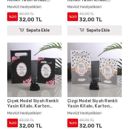
Karton Çanta ve Tesbih -
Karton Çanta ve Tesbih -
Mevlüt Hediyelikleri
Mevlüt Hediyelikleri
Mevlüt Hediyelikleri
Mevlüt Hediyelikleri
40,00 TL
40,00 TL
%20
%20
32,00 TL
32,00 TL
Sepete Ekle
Sepete Ekle
Çiçek Model Siyah Renkli
Çizgi Model Siyah Renkli
Yasin Kitabı, Karton
Yasin Kitabı, Karton
Çanta ve Tesbih - Mevlüt
Çanta ve Tesbih - Mevlüt
Mevlüt Hediyelikleri
Mevlüt Hediyelikleri
Hediyelikleri
Hediyelikleri
40,00 TL
40,00 TL
%20
%20
32,00 TL
32,00 TL