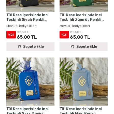
Tül Kese İçerisinde İnci
Tül Kese İçerisinde İnci
Tesbihli Siyah Renkli
Tesbihli Zümrüt Renkli
Şantuk Yasin Kitabı Seti -
Şantuk Yasin Kitabı Seti -
Mevlüt Hediyelikleri
Mevlüt Hediyelikleri
Mevlüt Hediyelikleri
Mevlüt Hediyelikleri
82,50 TL
82,50 TL
%21
%21
65,00 TL
65,00 TL
Sepete Ekle
Sepete Ekle
Tül Kese İçerisinde İnci
Tül Kese İçerisinde İnci
Tesbihli Saks Mavisi
Tesbihli Mavi Renkli