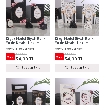
Çiçek Model Siyah Renkli
Çizgi Model Siyah Renkli
Yasin Kitabı, Lokum
Yasin Kitabı, Lokum
Kutusu, Magnet, Karton
Kutusu, Magnet, Karton
Mevlüt Hediyelikleri
Mevlüt Hediyelikleri
Çanta ve Tesbih - Mevlüt
Çanta ve Tesbih - Mevlüt
47,60 TL
47,60 TL
Hediyelikleri
Hediyelikleri
%29
%29
34,00 TL
34,00 TL
Sepete Ekle
Sepete Ekle