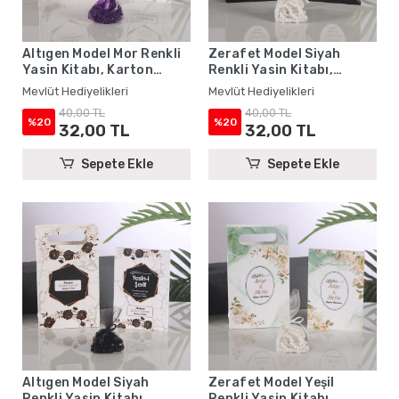
Altıgen Model Mor Renkli
Zerafet Model Siyah
Yasin Kitabı, Karton
Renkli Yasin Kitabı,
Çanta ve Tesbih - Mevlüt
Karton Çanta ve Tesbih -
Mevlüt Hediyelikleri
Mevlüt Hediyelikleri
Hediyelikleri
Mevlüt Hediyelikleri
40,00 TL
40,00 TL
%20
%20
32,00 TL
32,00 TL
Sepete Ekle
Sepete Ekle
Altıgen Model Siyah
Zerafet Model Yeşil
Renkli Yasin Kitabı,
Renkli Yasin Kitabı,