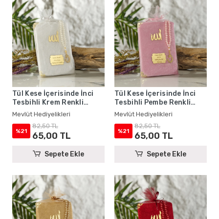
Tül Kese İçerisinde İnci
Tül Kese İçerisinde İnci
Tesbihli Krem Renkli
Tesbihli Pembe Renkli
Kadife Yasin Kitabı Seti -
Kadife Yasin Kitabı Seti -
Mevlüt Hediyelikleri
Mevlüt Hediyelikleri
Mevlüt Hediyelikleri
Mevlüt Hediyelikleri
82,50 TL
82,50 TL
%21
%21
65,00 TL
65,00 TL
Sepete Ekle
Sepete Ekle