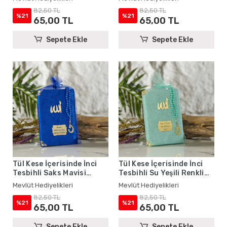
Mevlüt Hediyelikleri
Mevlüt Hediyelikleri
82,50 TL
82,50 TL
%21
%21
65,00 TL
65,00 TL
Sepete Ekle
Sepete Ekle
Tül Kese İçerisinde İnci
Tül Kese İçerisinde İnci
Tesbihli Saks Mavisi
Tesbihli Su Yeşili Renkli
Renkli Kadife Yasin Kitabı
Kadife Yasin Kitabı Seti -
Mevlüt Hediyelikleri
Mevlüt Hediyelikleri
Seti - Mevlüt Hediyelikleri
Mevlüt Hediyelikleri
82,50 TL
82,50 TL
%21
%21
65,00 TL
65,00 TL
Sepete Ekle
Sepete Ekle