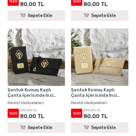
%20
%20
80,00 TL
80,00 TL
Hediyelikleri
Sepete Ekle
Sepete Ekle
Şantuk Kumaş Kaplı
Şantuk Kumaş Kaplı
Çanta İçerisinde İnci
Çanta İçerisinde İnci
Tesbihli Siyah Renkli
Tesbihli Gold Renkli
Mevlüt Hediyelikleri
Mevlüt Hediyelikleri
Şantuk Yasin Kitabı Seti -
Şantuk Yasin Kitabı Seti -
100,00 TL
100,00 TL
Mevlüt Hediyelikleri
Mevlüt Hediyelikleri
%20
%20
80,00 TL
80,00 TL
Sepete Ekle
Sepete Ekle