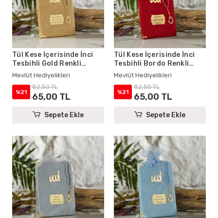
Tül Kese İçerisinde İnci
Tül Kese İçerisinde İnci
Tesbihli Gold Renkli
Tesbihli Bordo Renkli
Kadife Yasin Kitabı Seti -
Kadife Yasin Kitabı Seti -
Mevlüt Hediyelikleri
Mevlüt Hediyelikleri
Mevlüt Hediyelikleri
Mevlüt Hediyelikleri
82,50 TL
82,50 TL
%21
%21
65,00 TL
65,00 TL
Sepete Ekle
Sepete Ekle