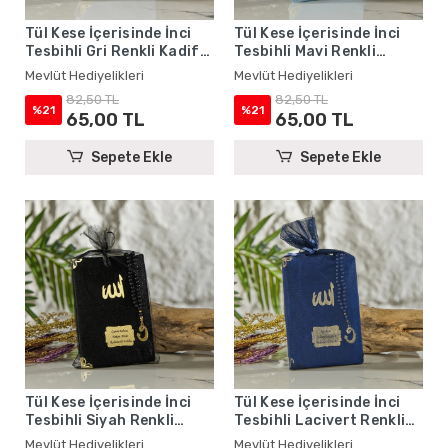
Tül Kese İçerisinde İnci
Tül Kese İçerisinde İnci
Tesbihli Gri Renkli Kadife
Tesbihli Mavi Renkli
Yasin Kitabı Seti - Mevlüt
Kadife Yasin Kitabı Seti -
Mevlüt Hediyelikleri
Mevlüt Hediyelikleri
Hediyelikleri
Mevlüt Hediyelikleri
82,50 TL
82,50 TL
%21
%21
65,00 TL
65,00 TL
Sepete Ekle
Sepete Ekle
Tül Kese İçerisinde İnci
Tül Kese İçerisinde İnci
Tesbihli Siyah Renkli
Tesbihli Lacivert Renkli
Kadife Yasin Kitabı Seti -
Kadife Yasin Kitabı Seti -
Mevlüt Hediyelikleri
Mevlüt Hediyelikleri