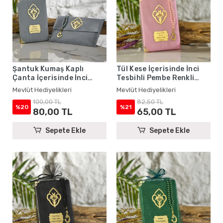
Şantuk Kumaş Kaplı
Tül Kese İçerisinde İnci
Çanta İçerisinde İnci
Tesbihli Pembe Renkli
Tesbihli Gri Renkli Şantuk
Şantuk Yasin Kitabı Seti -
Mevlüt Hediyelikleri
Mevlüt Hediyelikleri
Yasin Kitabı Seti - Mevlüt
Mevlüt Hediyelikleri
100,00 TL
82,50 TL
Hediyelikleri
%20
%21
80,00 TL
65,00 TL
Sepete Ekle
Sepete Ekle