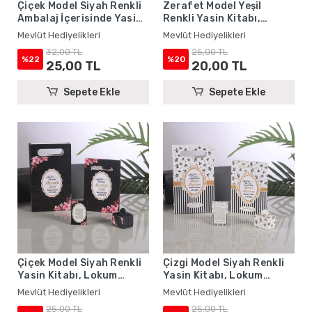
Çiçek Model Siyah Renkli
Zerafet Model Yeşil
Ambalaj İçerisinde Yasin
Renkli Yasin Kitabı,
Kitabı, Magnet ve Tesbih -
Lokum Kutusu, Magnet ve
Mevlüt Hediyelikleri
Mevlüt Hediyelikleri
Mevlüt Hediyelikleri
Karton Çanta - Mevlüt
32,00 TL
25,00 TL
Hediyelikleri
%22
%20
25,00 TL
20,00 TL
Sepete Ekle
Sepete Ekle
Çiçek Model Siyah Renkli
Çizgi Model Siyah Renkli
Yasin Kitabı, Lokum
Yasin Kitabı, Lokum
Kutusu, Magnet ve
Kutusu, Magnet ve
Mevlüt Hediyelikleri
Mevlüt Hediyelikleri
Karton Çanta - Mevlüt
Karton Çanta - Mevlüt
25,00 TL
25,00 TL