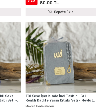
%20
80,00 TL
Sepete Ekle
ihli Saks
Tül Kese İçerisinde İnci Tesbihli Gri
tabı Seti -
Renkli Kadife Yasin Kitabı Seti - Mevlüt
Hediyelikleri
Mevlüt Hediyelikleri