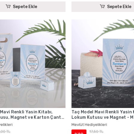
Sepete Ekle
Sepete Ekle
Mavi Renkli Yasin Kitabı,
Taç Model Mavi Renkli Yasin 
usu, Magnet ve Karton Çanta
Lokum Kutusu ve Magnet - M
diyelikleri
Hediyelikleri
elikleri
Mevlüt Hediyelikleri
,00 TL
17,50 TL