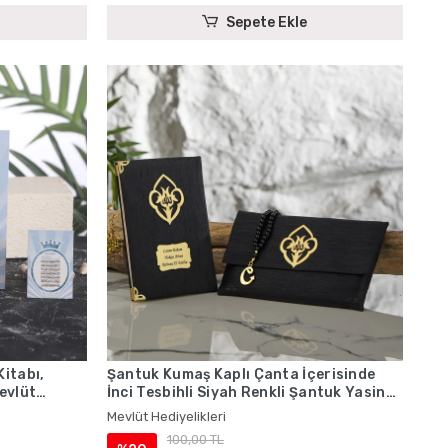
Sepete Ekle
Kitabı,
Şantuk Kumaş Kaplı Çanta İçerisinde
evlüt
İnci Tesbihli Siyah Renkli Şantuk Yasin
Kitabı Seti - Mevlüt Hediyelikleri
Mevlüt Hediyelikleri
100,00 TL