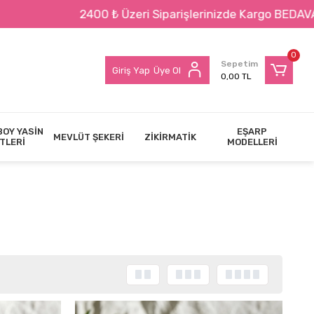
ri Siparişlerinizde Kargo BEDAVA !!!
0
Sepetim
Giriş Yap
Üye Ol
0,00 TL
BOY YASİN
EŞARP
MEVLÜT ŞEKERİ
ZİKİRMATİK
TLERİ
MODELLERİ