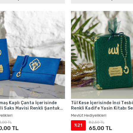
aş Kaplı Çanta İçerisinde
Tül Kese İçerisinde İnci Tesb
hli Saks Mavisi Renkli Şantuk
Renkli Kadife Yasin Kitabı Se
ı Seti - Mevlüt Hediyelikleri
Hediyelikleri
elikleri
Mevlüt Hediyelikleri
0,00 TL
82,50 TL
%21
0,00 TL
65,00 TL