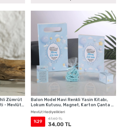
ihli Zümrüt
Balon Model Mavi Renkli Yasin Kitabı,
ti - Mevlüt
Lokum Kutusu, Magnet, Karton Çanta ve
Tesbih - Mevlüt Hediyelikleri
Mevlüt Hediyelikleri
47,60 TL
%29
34,00 TL