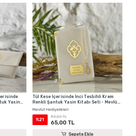
erisinde
Tül Kese İçerisinde İnci Tesbihli Krem
ntuk Yasin
Renkli Şantuk Yasin Kitabı Seti - Mevlüt
leri
Hediyelikleri
Mevlüt Hediyelikleri
82,50 TL
%21
65,00 TL
Sepete Ekle