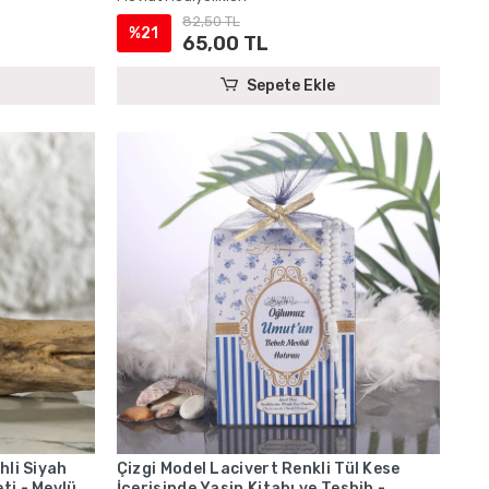
82,50 TL
%21
65,00 TL
Sepete Ekle
hli Siyah
Çizgi Model Lacivert Renkli Tül Kese
ti - Mevlüt
İçerisinde Yasin Kitabı ve Tesbih -