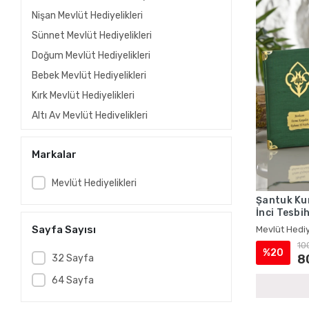
Nişan Mevlüt Hediyelikleri
Sünnet Mevlüt Hediyelikleri
Doğum Mevlüt Hediyelikleri
Bebek Mevlüt Hediyelikleri
Kırk Mevlüt Hediyelikleri
Altı Ay Mevlüt Hediyelikleri
Kına Mevlüt Hediyelikleri
Markalar
Gelin Mevlüt Hediyelikleri
Vefat Mevlüt Hediyelikleri
Mevlüt Hediyelikleri
Ölüm Mevlüt Hediyelikleri
Şantuk Kum
İnci Tesbi
Taziye Mevlüt Hediyelikleri
Kitabı Seti
Sayfa Sayısı
Mevlüt Hediy
Asker Mevlüt Hediyelikleri
10
%20
Hac Mevlüt Hediyelikleri
8
32 Sayfa
Umre Mevlüt Hediyelikleri
64 Sayfa
Asetat Kutuda İsme Özel Kadife Yasin