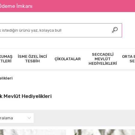
2400 ₺ Üze
SECCADELİ
KUMAŞ
İSME ÖZEL İNCİ
ORTA 
ÇİKOLATALAR
MEVLÜT
ETLERİ
TESBİH
SE
HEDİYELİKLERİ
likleri
 Mevlüt Hediyelikleri