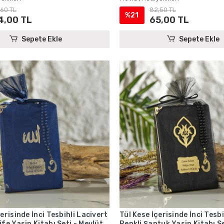
,60 TL
82,50 TL
%21
4,00 TL
65,00 TL
Sepete Ekle
Sepete Ekle
erisinde İnci Tesbihli Lacivert
Tül Kese İçerisinde İnci Tesbi
ife Yasin Kitabı Seti - Mevlüt
Renkli Şantuk Yasin Kitabı Se