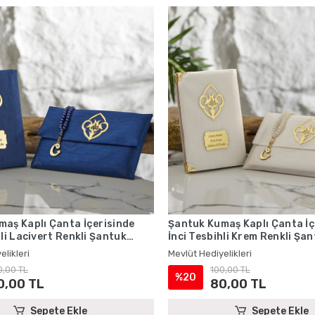
aş Kaplı Çanta İçerisinde
Şantuk Kumaş Kaplı Çanta İç
hli Lacivert Renkli Şantuk
İnci Tesbihli Krem Renkli Şa
ı Seti - Mevlüt Hediyelikleri
Kitabı Seti - Mevlüt Hediyelik
elikleri
Mevlüt Hediyelikleri
0,00 TL
100,00 TL
%20
0,00 TL
80,00 TL
Sepete Ekle
Sepete Ekle