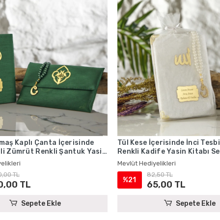
aş Kaplı Çanta İçerisinde
Tül Kese İçerisinde İnci Tesb
hli Zümrüt Renkli Şantuk Yasin
Renkli Kadife Yasin Kitabı Se
 - Mevlüt Hediyelikleri
Hediyelikleri
elikleri
Mevlüt Hediyelikleri
0,00 TL
82,50 TL
%21
0,00 TL
65,00 TL
Sepete Ekle
Sepete Ekle