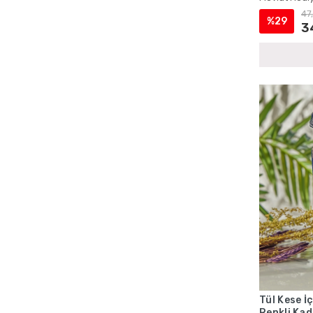
Çantalı Yasin Setleri
47
%29
Doğum İçin Cep Yasin Setleri
3
Doğum İçin İsme Özel Yasin Kitapları
Doğum İçin Lokumluklu Yasin Setleri
Doğum İçin Magnetli Yasin Setleri
Doğum Mevlüdü Çantalı Yasin Setleri
Doğum Mevlüdü İsme Özel Yasin Setleri
Doğum Mevlüdü Kadife Yasin Setleri
Doğum Mevlüdü Magnetli Yasin Setleri
Doğum Mevlüdü Şantuk Kumaş Yasin
Kitapları
Doğum Mevlüdü Tesbihli Yasin Setleri
Doğum Mevlüdü Tül Kese Yasin Setleri
Ecrin Yayınları Cep Yasinler
Ecrin Yayınları Hediyelik Tesbihler
Tül Kese İç
Ecrin Yayınları İsme Özel Ürünler
Renkli Kad