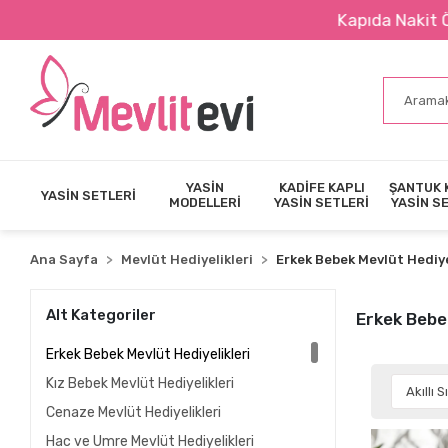
Kapıda Nakit Ödeme İmkanı
YASİN
KADİFE KAPLI
ŞANTUK 
YASİN SETLERİ
MODELLERİ
YASİN SETLERİ
YASİN S
Ana Sayfa
Mevlüt Hediyelikleri
Erkek Bebek Mevlüt Hediye
Alt Kategoriler
Erkek Bebek
Erkek Bebek Mevlüt Hediyelikleri
Kız Bebek Mevlüt Hediyelikleri
Cenaze Mevlüt Hediyelikleri
Hac ve Umre Mevlüt Hediyelikleri