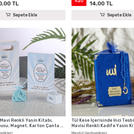
%20
0,00 TL
14,00 TL
Sepete Ekle
Sepete Ekle
Mavi Renkli Yasin Kitabı,
Tül Kese İçerisinde İnci Tesb
usu, Magnet, Karton Çanta ve
Mavisi Renkli Kadife Yasin Ki
evlüt Hediyelikleri
Mevlüt Hediyelikleri
elikleri
Mevlüt Hediyelikleri