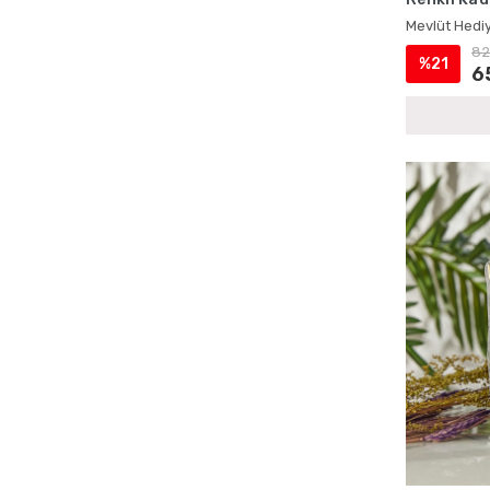
Ecrin Yayınları Kadife Yasinler
Hediyelikle
Mevlüt Hediy
Ecrin Yayınları Magnetli Ürünler
82
%21
6
Ecrin Yayınları Mevlüt Hediyelikleri
Ecrin Yayınları Mevlüt Setleri
Ecrin Yayınları Şantuk Kumaş Yasinler
Ecrin Yayınları Toptan Satış
Ecrin Yayınları Yasin Kitapları
Erkek Bebek Cep Boy Yasin Kitapları
Erkek Bebek Çantalı Mevlüt Hediyelikleri
Erkek Bebek İsme Özel Mevlüt Setleri
Erkek Bebek İsme Özel Yasin Kitapları
Erkek Bebek Kadife Kaplı Yasin Setleri
Erkek Bebek Lokumluklu Yasin Setleri
Erkek Bebek Magnetli Mevlüt Setleri
Erkek Bebek Şantuk Kumaş Yasin Setleri
Erkek Bebek Tesbihli Mevlüt Setleri