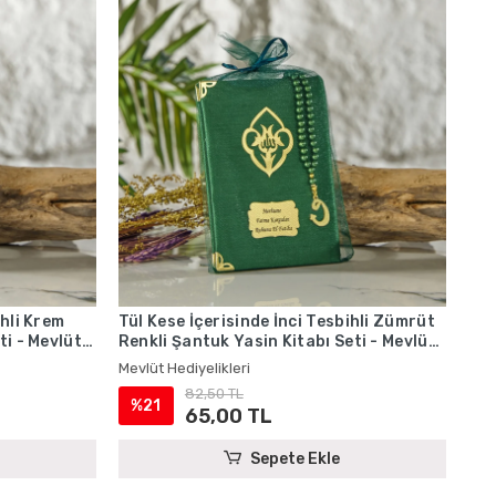
ihli Krem
Tül Kese İçerisinde İnci Tesbihli Zümrüt
ti - Mevlüt
Renkli Şantuk Yasin Kitabı Seti - Mevlüt
Hediyelikleri
Mevlüt Hediyelikleri
82,50 TL
%21
65,00 TL
Sepete Ekle