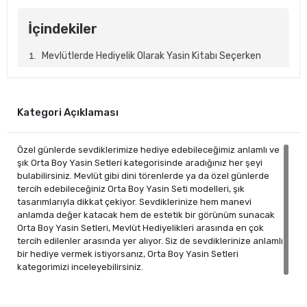
İçindekiler
Mevlütlerde Hediyelik Olarak Yasin Kitabı Seçerken
Nelere Dikkat Edilmeli?
Yasin Kitabı Seçerken Dikkat Edilmesi Gerekenler
Kategori Açıklaması
Mevlütlerde Yasin Kitabı Dağıtmanın Önemi
En Kaliteli Hediyelik Yasin Kitapları Nereden Alınır?
Özel günlerde sevdiklerimize hediye edebileceğimiz anlamlı ve
şık Orta Boy Yasin Setleri kategorisinde aradığınız her şeyi
Mevlütlerde Hediyelik
bulabilirsiniz. Mevlüt gibi dini törenlerde ya da özel günlerde
tercih edebileceğiniz Orta Boy Yasin Seti modelleri, şık
Olarak Yasin Kitabı
tasarımlarıyla dikkat çekiyor. Sevdiklerinize hem manevi
anlamda değer katacak hem de estetik bir görünüm sunacak
Seçerken Nelere Dikkat
Orta Boy Yasin Setleri, Mevlüt Hediyelikleri arasında en çok
tercih edilenler arasında yer alıyor. Siz de sevdiklerinize anlamlı
Edilmeli?
bir hediye vermek istiyorsanız, Orta Boy Yasin Setleri
kategorimizi inceleyebilirsiniz.
Mevlüt, hac, umre ve özel dini törenlerde misafirlere anlamlı
hediyeler vermek geleneksel bir uygulamadır. Bu hediyeler