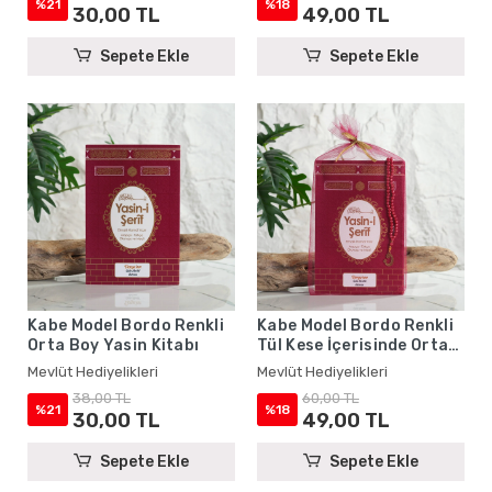
%21
%18
30,00 TL
49,00 TL
Sepete Ekle
Sepete Ekle
Kabe Model Bordo Renkli
Kabe Model Bordo Renkli
Orta Boy Yasin Kitabı
Tül Kese İçerisinde Orta
Boy Yasin Kitabı ve İnci
Mevlüt Hediyelikleri
Mevlüt Hediyelikleri
Tesbih - Mevlüt
38,00 TL
60,00 TL
Hediyelikleri
%21
%18
30,00 TL
49,00 TL
Sepete Ekle
Sepete Ekle