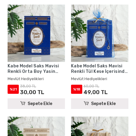
Kabe Model Saks Mavisi
Kabe Model Saks Mavisi
Renkli Orta Boy Yasin
Renkli Tül Kese İçerisinde
Kitabı
Orta Boy Yasin Kitabı ve
Mevlüt Hediyelikleri
Mevlüt Hediyelikleri
İnci Tesbih - Mevlüt
38,00 TL
60,00 TL
Hediyelikleri
%21
%18
30,00 TL
49,00 TL
Sepete Ekle
Sepete Ekle