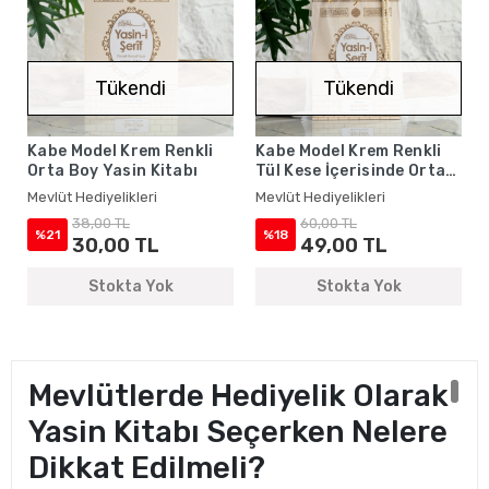
Tükendi
Tükendi
Kabe Model Krem Renkli
Kabe Model Krem Renkli
Orta Boy Yasin Kitabı
Tül Kese İçerisinde Orta
Boy Yasin Kitabı ve İnci
Mevlüt Hediyelikleri
Mevlüt Hediyelikleri
Tesbih - Mevlüt
38,00 TL
60,00 TL
Hediyelikleri
%21
%18
30,00 TL
49,00 TL
Stokta Yok
Stokta Yok
Mevlütlerde Hediyelik Olarak
Yasin Kitabı Seçerken Nelere
Dikkat Edilmeli?