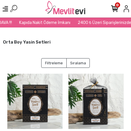
0
A !!!
Kapıda Nakit Ödeme İmkanı
2400 ₺ Üzeri Siparişlerinizde K
Orta Boy Yasin Setleri
Filtreleme
Sıralama