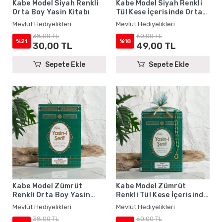
Kabe Model Siyah Renkli
Kabe Model Siyah Renkli
Orta Boy Yasin Kitabı
Tül Kese İçerisinde Orta
Boy Yasin Kitabı ve İnci
Mevlüt Hediyelikleri
Mevlüt Hediyelikleri
Tesbih - Mevlüt
38,00 TL
60,00 TL
Hediyelikleri
%21
%18
30,00 TL
49,00 TL
Sepete Ekle
Sepete Ekle
Kabe Model Zümrüt
Kabe Model Zümrüt
Renkli Orta Boy Yasin
Renkli Tül Kese İçerisinde
Kitabı
Orta Boy Yasin Kitabı ve
Mevlüt Hediyelikleri
Mevlüt Hediyelikleri
İnci Tesbih - Mevlüt
38,00 TL
60,00 TL
Hediyelikleri