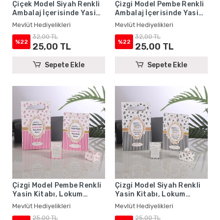
Çiçek Model Siyah Renkli
Çizgi Model Pembe Renkli
Ambalaj İçerisinde Yasin
Ambalaj İçerisinde Yasin
Kitabı, Magnet ve Tesbih -
Kitabı, Magnet ve Tesbih -
Mevlüt Hediyelikleri
Mevlüt Hediyelikleri
Mevlüt Hediyelikleri
Mevlüt Hediyelikleri
32,00 TL
32,00 TL
%22
%22
25,00 TL
25,00 TL
Sepete Ekle
Sepete Ekle
Çizgi Model Pembe Renkli
Çizgi Model Siyah Renkli
Yasin Kitabı, Lokum
Yasin Kitabı, Lokum
Kutusu, Magnet ve
Kutusu, Magnet ve
Mevlüt Hediyelikleri
Mevlüt Hediyelikleri
Karton Çanta - Mevlüt
Karton Çanta - Mevlüt
25,00 TL
25,00 TL