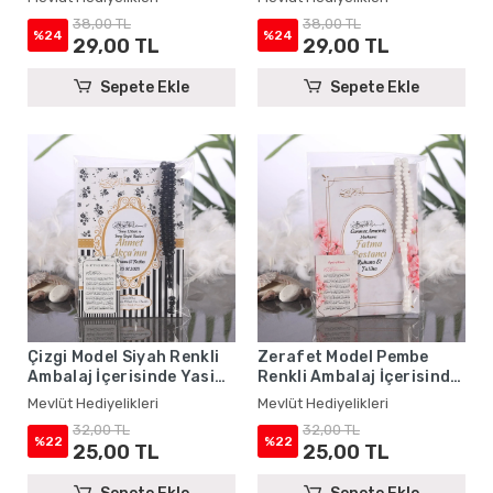
Hediyelikleri
Mevlüt Hediyelikleri
38,00 TL
38,00 TL
%24
%24
29,00 TL
29,00 TL
Sepete Ekle
Sepete Ekle
Çizgi Model Siyah Renkli
Zerafet Model Pembe
Ambalaj İçerisinde Yasin
Renkli Ambalaj İçerisinde
Kitabı, Magnet ve Tesbih -
Yasin Kitabı, Magnet ve
Mevlüt Hediyelikleri
Mevlüt Hediyelikleri
Mevlüt Hediyelikleri
Tesbih - Mevlüt
32,00 TL
32,00 TL
Hediyelikleri
%22
%22
25,00 TL
25,00 TL