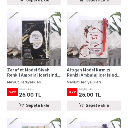
Sepete Ekle
Sepete Ekle
Zerafet Model Siyah
Altıgen Model Kırmızı
Renkli Ambalaj İçerisinde
Renkli Ambalaj İçerisinde
Yasin Kitabı, Magnet ve
Yasin Kitabı, Magnet ve
Mevlüt Hediyelikleri
Mevlüt Hediyelikleri
Tesbih - Mevlüt
Tesbih - Mevlüt
32,00 TL
32,00 TL
Hediyelikleri
Hediyelikleri
%22
%22
25,00 TL
25,00 TL
Sepete Ekle
Sepete Ekle