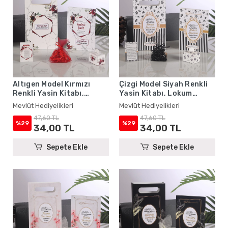
Altıgen Model Kırmızı
Çizgi Model Siyah Renkli
Renkli Yasin Kitabı,
Yasin Kitabı, Lokum
Lokum Kutusu, Magnet,
Kutusu, Magnet, Karton
Mevlüt Hediyelikleri
Mevlüt Hediyelikleri
Karton Çanta ve Tesbih -
Çanta ve Tesbih - Mevlüt
47,60 TL
47,60 TL
Mevlüt Hediyelikleri
Hediyelikleri
%29
%29
34,00 TL
34,00 TL
Sepete Ekle
Sepete Ekle