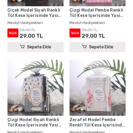
Çiçek Model Siyah Renkli
Çizgi Model Pembe Renkli
Tül Kese İçerisinde Yasin
Tül Kese İçerisinde Yasin
Kitabı ve Tesbih - Mevlüt
Kitabı ve Tesbih - Mevlüt
Mevlüt Hediyelikleri
Mevlüt Hediyelikleri
Hediyelikleri
Hediyelikleri
38,00 TL
38,00 TL
%24
%24
29,00 TL
29,00 TL
Sepete Ekle
Sepete Ekle
Çizgi Model Siyah Renkli
Zerafet Model Pembe
Tül Kese İçerisinde Yasin
Renkli Tül Kese İçerisinde
Kitabı ve Tesbih - Mevlüt
Yasin Kitabı ve Tesbih -
Mevlüt Hediyelikleri
Mevlüt Hediyelikleri