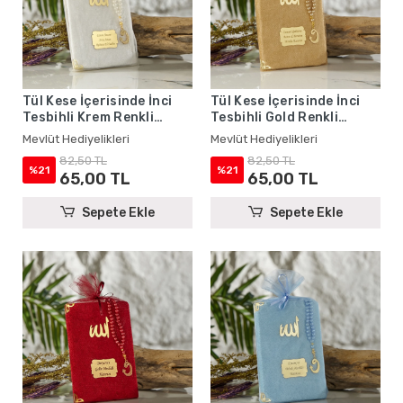
Tül Kese İçerisinde İnci
Tül Kese İçerisinde İnci
Tesbihli Krem Renkli
Tesbihli Gold Renkli
Kadife Yasin Kitabı Seti -
Kadife Yasin Kitabı Seti -
Mevlüt Hediyelikleri
Mevlüt Hediyelikleri
Mevlüt Hediyelikleri
Mevlüt Hediyelikleri
82,50 TL
82,50 TL
%21
%21
65,00 TL
65,00 TL
Sepete Ekle
Sepete Ekle