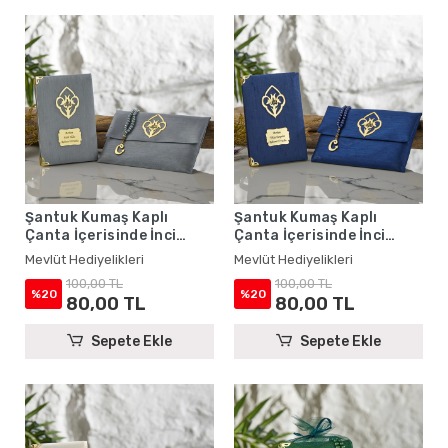
Şantuk Kumaş Kaplı
Şantuk Kumaş Kaplı
Çanta İçerisinde İnci
Çanta İçerisinde İnci
Tesbihli Gri Renkli Şantuk
Tesbihli Lacivert Renkli
Mevlüt Hediyelikleri
Mevlüt Hediyelikleri
Yasin Kitabı Seti - Mevlüt
Şantuk Yasin Kitabı Seti -
100,00 TL
100,00 TL
Hediyelikleri
Mevlüt Hediyelikleri
%20
%20
80,00 TL
80,00 TL
Sepete Ekle
Sepete Ekle