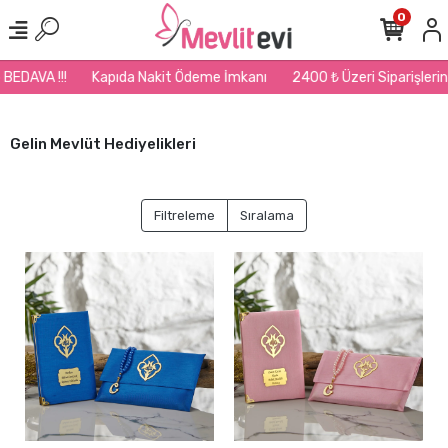
0
Kapıda Nakit Ödeme İmkanı
2400 ₺ Üzeri Siparişlerinizde Kargo B
Gelin Mevlüt Hediyelikleri
Filtreleme
Sıralama