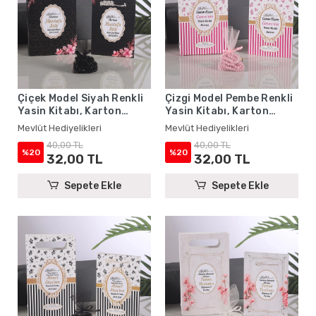
Çiçek Model Siyah Renkli
Çizgi Model Pembe Renkli
Yasin Kitabı, Karton
Yasin Kitabı, Karton
Çanta ve Tesbih - Mevlüt
Çanta ve Tesbih - Mevlüt
Mevlüt Hediyelikleri
Mevlüt Hediyelikleri
Hediyelikleri
Hediyelikleri
40,00 TL
40,00 TL
%20
%20
32,00 TL
32,00 TL
Sepete Ekle
Sepete Ekle