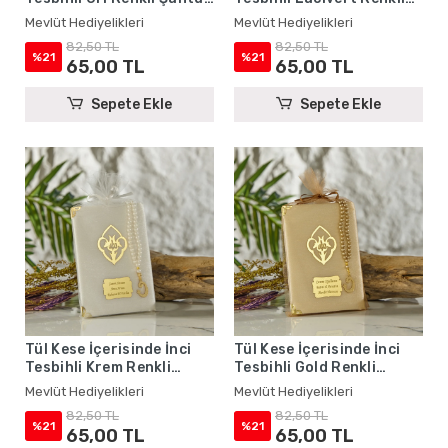
Yasin Kitabı Seti - Mevlüt
Şantuk Yasin Kitabı Seti -
Mevlüt Hediyelikleri
Mevlüt Hediyelikleri
Hediyelikleri
Mevlüt Hediyelikleri
82,50 TL
82,50 TL
%21
%21
65,00 TL
65,00 TL
Sepete Ekle
Sepete Ekle
Tül Kese İçerisinde İnci
Tül Kese İçerisinde İnci
Tesbihli Krem Renkli
Tesbihli Gold Renkli
Şantuk Yasin Kitabı Seti -
Şantuk Yasin Kitabı Seti -
Mevlüt Hediyelikleri
Mevlüt Hediyelikleri
Mevlüt Hediyelikleri
Mevlüt Hediyelikleri
82,50 TL
82,50 TL
%21
%21
65,00 TL
65,00 TL