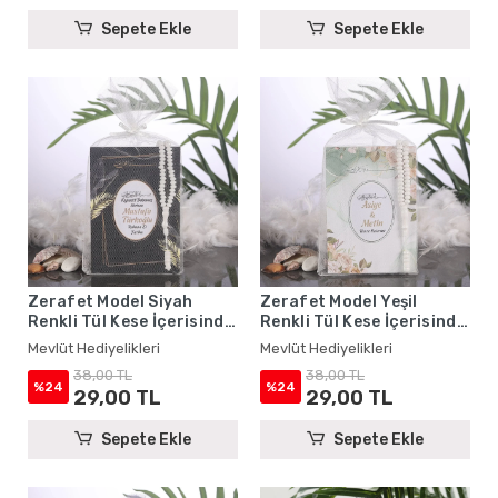
Sepete Ekle
Sepete Ekle
Zerafet Model Siyah
Zerafet Model Yeşil
Renkli Tül Kese İçerisinde
Renkli Tül Kese İçerisinde
Yasin Kitabı ve Tesbih -
Yasin Kitabı ve Tesbih -
Mevlüt Hediyelikleri
Mevlüt Hediyelikleri
Mevlüt Hediyelikleri
Mevlüt Hediyelikleri
38,00 TL
38,00 TL
%24
%24
29,00 TL
29,00 TL
Sepete Ekle
Sepete Ekle