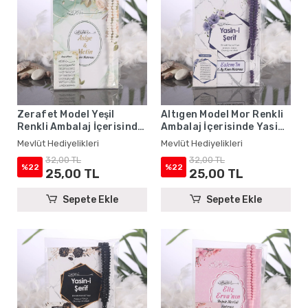
Zerafet Model Yeşil
Altıgen Model Mor Renkli
Renkli Ambalaj İçerisinde
Ambalaj İçerisinde Yasin
Yasin Kitabı, Magnet ve
Kitabı, Magnet ve Tesbih -
Mevlüt Hediyelikleri
Mevlüt Hediyelikleri
Tesbih - Mevlüt
Mevlüt Hediyelikleri
32,00 TL
32,00 TL
Hediyelikleri
%22
%22
25,00 TL
25,00 TL
Sepete Ekle
Sepete Ekle