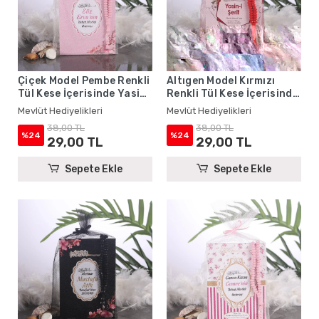
Çiçek Model Pembe Renkli
Altıgen Model Kırmızı
Tül Kese İçerisinde Yasin
Renkli Tül Kese İçerisinde
Kitabı ve Tesbih - Mevlüt
Yasin Kitabı ve Tesbih -
Mevlüt Hediyelikleri
Mevlüt Hediyelikleri
Hediyelikleri
Mevlüt Hediyelikleri
38,00 TL
38,00 TL
%24
%24
29,00 TL
29,00 TL
Sepete Ekle
Sepete Ekle