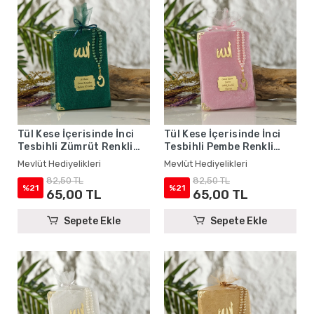
Tül Kese İçerisinde İnci
Tül Kese İçerisinde İnci
Tesbihli Zümrüt Renkli
Tesbihli Pembe Renkli
Kadife Yasin Kitabı Seti -
Kadife Yasin Kitabı Seti -
Mevlüt Hediyelikleri
Mevlüt Hediyelikleri
Mevlüt Hediyelikleri
Mevlüt Hediyelikleri
82,50 TL
82,50 TL
%21
%21
65,00 TL
65,00 TL
Sepete Ekle
Sepete Ekle