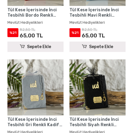
Tül Kese İçerisinde İnci
Tül Kese İçerisinde İnci
Tesbihli Bordo Renkli
Tesbihli Mavi Renkli
Kadife Yasin Kitabı Seti -
Kadife Yasin Kitabı Seti -
Mevlüt Hediyelikleri
Mevlüt Hediyelikleri
Mevlüt Hediyelikleri
Mevlüt Hediyelikleri
82,50 TL
82,50 TL
%21
%21
65,00 TL
65,00 TL
Sepete Ekle
Sepete Ekle
Tül Kese İçerisinde İnci
Tül Kese İçerisinde İnci
Tesbihli Gri Renkli Kadife
Tesbihli Siyah Renkli
Yasin Kitabı Seti - Mevlüt
Kadife Yasin Kitabı Seti -
Mevlüt Hediyelikleri
Mevlüt Hediyelikleri