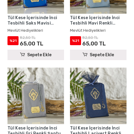
Tül Kese İçerisinde İnci
Tül Kese İçerisinde İnci
Tesbihli Saks Mavisi
Tesbihli Mavi Renkli
Renkli Şantuk Yasin
Şantuk Yasin Kitabı Seti -
Mevlüt Hediyelikleri
Mevlüt Hediyelikleri
Kitabı Seti - Mevlüt
Mevlüt Hediyelikleri
82,50 TL
82,50 TL
Hediyelikleri
%21
%21
65,00 TL
65,00 TL
Sepete Ekle
Sepete Ekle
Tül Kese İçerisinde İnci
Tül Kese İçerisinde İnci
Tesbihli Gri Renkli Şantuk
Tesbihli Lacivert Renkli