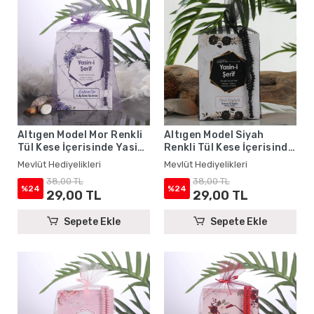
Altıgen Model Mor Renkli
Altıgen Model Siyah
Tül Kese İçerisinde Yasin
Renkli Tül Kese İçerisinde
Kitabı ve Tesbih - Mevlüt
Yasin Kitabı ve Tesbih -
Mevlüt Hediyelikleri
Mevlüt Hediyelikleri
Hediyelikleri
Mevlüt Hediyelikleri
38,00 TL
38,00 TL
%24
%24
29,00 TL
29,00 TL
Sepete Ekle
Sepete Ekle