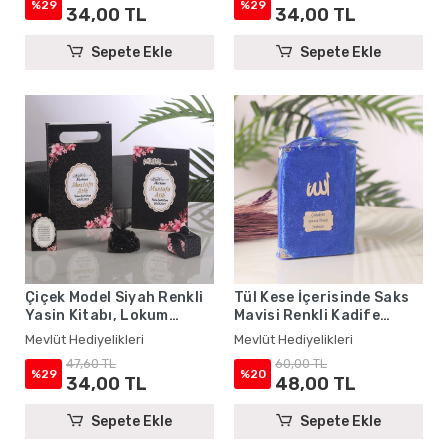
Mevlüt Hediyelikleri
Hediyelikleri
%29
%29
34,00 TL
34,00 TL
Sepete Ekle
Sepete Ekle
Çiçek Model Siyah Renkli
Tül Kese İçerisinde Saks
Yasin Kitabı, Lokum
Mavisi Renkli Kadife
Kutusu, Magnet, Karton
Yasin Kitabı Seti - Mevlüt
Mevlüt Hediyelikleri
Mevlüt Hediyelikleri
Çanta ve Tesbih - Mevlüt
Hediyelikleri
47,60 TL
60,00 TL
Hediyelikleri
%29
%20
34,00 TL
48,00 TL
Sepete Ekle
Sepete Ekle