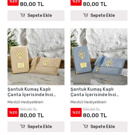
%20
%20
80,00 TL
80,00 TL
Sepete Ekle
Sepete Ekle
Şantuk Kumaş Kaplı
Şantuk Kumaş Kaplı
Çanta İçerisinde İnci
Çanta İçerisinde İnci
Tesbihli Gold Renkli
Tesbihli Mavi Renkli
Mevlüt Hediyelikleri
Mevlüt Hediyelikleri
Şantuk Yasin Kitabı Seti -
Şantuk Yasin Kitabı Seti -
100,00 TL
100,00 TL
Mevlüt Hediyelikleri
Mevlüt Hediyelikleri
%20
%20
80,00 TL
80,00 TL
Sepete Ekle
Sepete Ekle