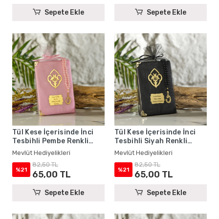
Sepete Ekle
Sepete Ekle
Tül Kese İçerisinde İnci
Tül Kese İçerisinde İnci
Tesbihli Pembe Renkli
Tesbihli Siyah Renkli
Şantuk Yasin Kitabı Seti -
Şantuk Yasin Kitabı Seti -
Mevlüt Hediyelikleri
Mevlüt Hediyelikleri
Mevlüt Hediyelikleri
Mevlüt Hediyelikleri
82,50 TL
82,50 TL
%21
%21
65,00 TL
65,00 TL
Sepete Ekle
Sepete Ekle