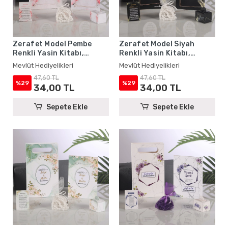
Zerafet Model Pembe
Zerafet Model Siyah
Renkli Yasin Kitabı,
Renkli Yasin Kitabı,
Lokum Kutusu, Magnet,
Lokum Kutusu, Magnet,
Mevlüt Hediyelikleri
Mevlüt Hediyelikleri
Karton Çanta ve Tesbih -
Karton Çanta ve Tesbih -
47,60 TL
47,60 TL
Mevlüt Hediyelikleri
Mevlüt Hediyelikleri
%29
%29
34,00 TL
34,00 TL
Sepete Ekle
Sepete Ekle