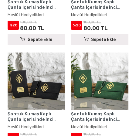
Şantuk Kumaş Kaplı
Şantuk Kumaş Kaplı
Çanta İçerisinde İnci
Çanta İçerisinde İnci
Tesbihli Saks Mavisi
Tesbihli Pembe Renkli
Mevlüt Hediyelikleri
Mevlüt Hediyelikleri
Renkli Şantuk Yasin
Şantuk Yasin Kitabı Seti -
100,00 TL
100,00 TL
Kitabı Seti - Mevlüt
Mevlüt Hediyelikleri
%20
%20
80,00 TL
80,00 TL
Hediyelikleri
Sepete Ekle
Sepete Ekle
Şantuk Kumaş Kaplı
Şantuk Kumaş Kaplı
Çanta İçerisinde İnci
Çanta İçerisinde İnci
Tesbihli Siyah Renkli
Tesbihli Zümrüt Renkli
Mevlüt Hediyelikleri
Mevlüt Hediyelikleri
Şantuk Yasin Kitabı Seti -
Şantuk Yasin Kitabı Seti -
100,00 TL
100,00 TL
Mevlüt Hediyelikleri
Mevlüt Hediyelikleri