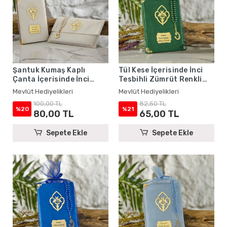
Şantuk Kumaş Kaplı
Tül Kese İçerisinde İnci
Çanta İçerisinde İnci
Tesbihli Zümrüt Renkli
Tesbihli Krem Renkli
Şantuk Yasin Kitabı Seti -
Mevlüt Hediyelikleri
Mevlüt Hediyelikleri
Şantuk Yasin Kitabı Seti -
Mevlüt Hediyelikleri
100,00 TL
82,50 TL
Mevlüt Hediyelikleri
%20
%21
80,00 TL
65,00 TL
Sepete Ekle
Sepete Ekle