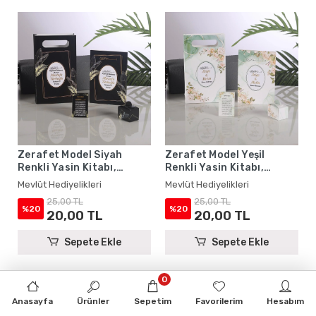
Zerafet Model Siyah
Zerafet Model Yeşil
Renkli Yasin Kitabı,
Renkli Yasin Kitabı,
Lokum Kutusu, Magnet ve
Lokum Kutusu, Magnet ve
Mevlüt Hediyelikleri
Mevlüt Hediyelikleri
Karton Çanta - Mevlüt
Karton Çanta - Mevlüt
25,00 TL
25,00 TL
Hediyelikleri
Hediyelikleri
%20
%20
20,00 TL
20,00 TL
Sepete Ekle
Sepete Ekle
0
Anasayfa
Ürünler
Sepetim
Favorilerim
Hesabım