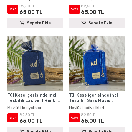
Hediyelikleri
Mevlüt Hediyelikleri
82,50 TL
82,50 TL
%21
%21
65,00 TL
65,00 TL
Sepete Ekle
Sepete Ekle
Tül Kese İçerisinde İnci
Tül Kese İçerisinde İnci
Tesbihli Lacivert Renkli
Tesbihli Saks Mavisi
Kadife Yasin Kitabı Seti -
Renkli Kadife Yasin Kitabı
Mevlüt Hediyelikleri
Mevlüt Hediyelikleri
Mevlüt Hediyelikleri
Seti - Mevlüt Hediyelikleri
82,50 TL
82,50 TL
%21
%21
65,00 TL
65,00 TL
Sepete Ekle
Sepete Ekle