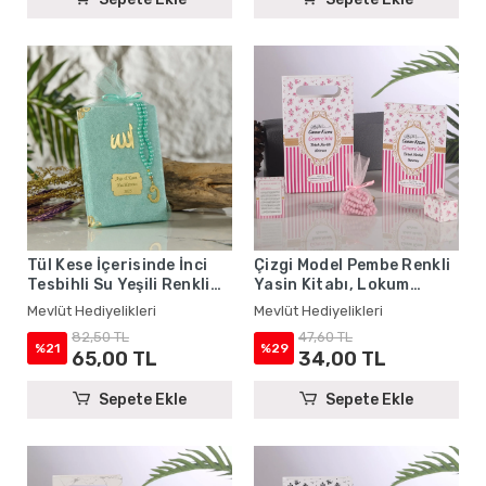
Tül Kese İçerisinde İnci
Çizgi Model Pembe Renkli
Tesbihli Su Yeşili Renkli
Yasin Kitabı, Lokum
Kadife Yasin Kitabı Seti -
Kutusu, Magnet, Karton
Mevlüt Hediyelikleri
Mevlüt Hediyelikleri
Mevlüt Hediyelikleri
Çanta ve Tesbih - Mevlüt
82,50 TL
47,60 TL
Hediyelikleri
%21
%29
65,00 TL
34,00 TL
Sepete Ekle
Sepete Ekle