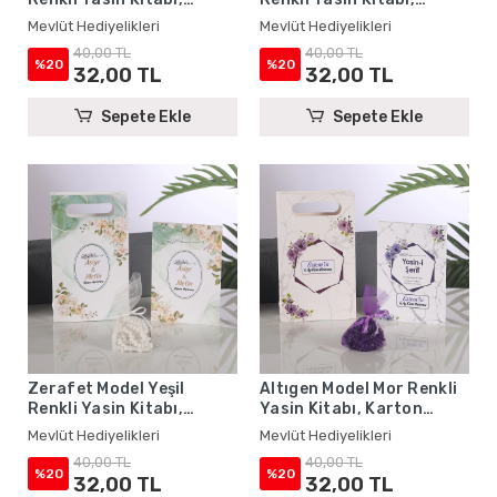
Karton Çanta ve Tesbih -
Karton Çanta ve Tesbih -
Mevlüt Hediyelikleri
Mevlüt Hediyelikleri
Mevlüt Hediyelikleri
Mevlüt Hediyelikleri
40,00 TL
40,00 TL
%20
%20
32,00 TL
32,00 TL
Sepete Ekle
Sepete Ekle
Zerafet Model Yeşil
Altıgen Model Mor Renkli
Renkli Yasin Kitabı,
Yasin Kitabı, Karton
Karton Çanta ve Tesbih -
Çanta ve Tesbih - Mevlüt
Mevlüt Hediyelikleri
Mevlüt Hediyelikleri
Mevlüt Hediyelikleri
Hediyelikleri
40,00 TL
40,00 TL
%20
%20
32,00 TL
32,00 TL