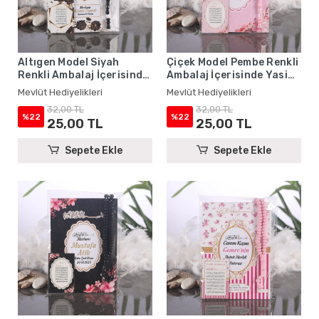
Altıgen Model Siyah
Çiçek Model Pembe Renkli
Renkli Ambalaj İçerisinde
Ambalaj İçerisinde Yasin
Yasin Kitabı, Magnet ve
Kitabı, Magnet ve Tesbih -
Mevlüt Hediyelikleri
Mevlüt Hediyelikleri
Tesbih - Mevlüt
Mevlüt Hediyelikleri
32,00 TL
32,00 TL
Hediyelikleri
%22
%22
25,00 TL
25,00 TL
Sepete Ekle
Sepete Ekle