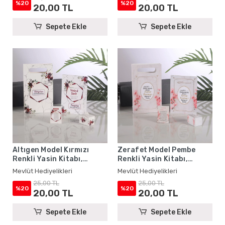
Hediyelikleri
Hediyelikleri
%20
%20
20,00 TL
20,00 TL
Sepete Ekle
Sepete Ekle
Altıgen Model Kırmızı
Zerafet Model Pembe
Renkli Yasin Kitabı,
Renkli Yasin Kitabı,
Lokum Kutusu, Magnet ve
Lokum Kutusu, Magnet ve
Mevlüt Hediyelikleri
Mevlüt Hediyelikleri
Karton Çanta - Mevlüt
Karton Çanta - Mevlüt
25,00 TL
25,00 TL
Hediyelikleri
Hediyelikleri
%20
%20
20,00 TL
20,00 TL
Sepete Ekle
Sepete Ekle