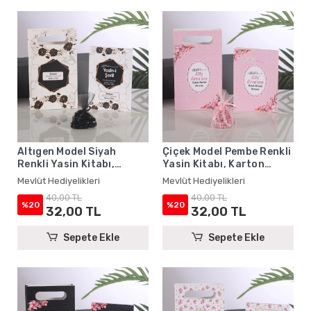
Altıgen Model Siyah
Çiçek Model Pembe Renkli
Renkli Yasin Kitabı,
Yasin Kitabı, Karton
Karton Çanta ve Tesbih -
Çanta ve Tesbih - Mevlüt
Mevlüt Hediyelikleri
Mevlüt Hediyelikleri
Mevlüt Hediyelikleri
Hediyelikleri
40,00 TL
40,00 TL
%20
%20
32,00 TL
32,00 TL
Sepete Ekle
Sepete Ekle