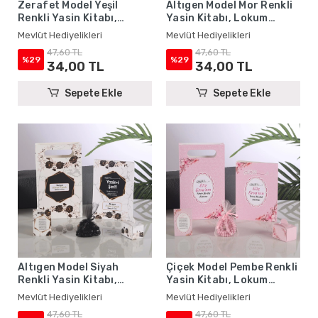
Zerafet Model Yeşil
Altıgen Model Mor Renkli
Renkli Yasin Kitabı,
Yasin Kitabı, Lokum
Lokum Kutusu, Magnet,
Kutusu, Magnet, Karton
Mevlüt Hediyelikleri
Mevlüt Hediyelikleri
Karton Çanta ve Tesbih -
Çanta ve Tesbih - Mevlüt
47,60 TL
47,60 TL
Mevlüt Hediyelikleri
Hediyelikleri
%29
%29
34,00 TL
34,00 TL
Sepete Ekle
Sepete Ekle
Altıgen Model Siyah
Çiçek Model Pembe Renkli
Renkli Yasin Kitabı,
Yasin Kitabı, Lokum
Lokum Kutusu, Magnet,
Kutusu, Magnet, Karton
Mevlüt Hediyelikleri
Mevlüt Hediyelikleri
Karton Çanta ve Tesbih -
Çanta ve Tesbih - Mevlüt
47,60 TL
47,60 TL