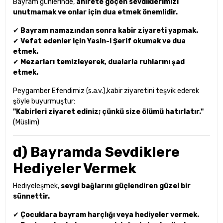
Bayram günlerinde,
ahirete göçen sevdiklerimizi
unutmamak ve onlar için dua etmek önemlidir.
✔
Bayram namazından sonra kabir ziyareti yapmak.
✔
Vefat edenler için Yasin-i Şerif okumak ve dua
etmek.
✔
Mezarları temizleyerek, dualarla ruhlarını şad
etmek.
Peygamber Efendimiz (s.a.v.),kabir ziyaretini teşvik ederek
şöyle buyurmuştur:
"Kabirleri ziyaret ediniz; çünkü size ölümü hatırlatır."
(Müslim)
d) Bayramda Sevdiklere
Hediyeler Vermek
Hediyeleşmek,
sevgi bağlarını güçlendiren güzel bir
sünnettir.
✔
Çocuklara bayram harçlığı veya hediyeler vermek.