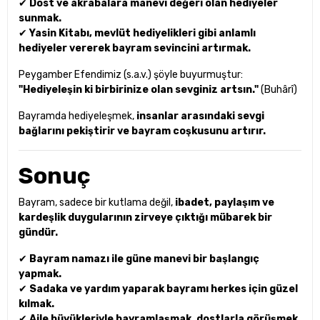
✔
Dost ve akrabalara manevi değeri olan hediyeler
sunmak.
✔
Yasin Kitabı, mevlüt hediyelikleri gibi anlamlı
hediyeler vererek bayram sevincini artırmak.
Peygamber Efendimiz (s.a.v.) şöyle buyurmuştur:
"Hediyeleşin ki birbirinize olan sevginiz artsın."
(Buhârî)
Bayramda hediyeleşmek,
insanlar arasındaki sevgi
bağlarını pekiştirir ve bayram coşkusunu artırır.
Sonuç
Bayram, sadece bir kutlama değil,
ibadet, paylaşım ve
kardeşlik duygularının zirveye çıktığı mübarek bir
gündür.
✔
Bayram namazı ile güne manevi bir başlangıç
yapmak.
✔
Sadaka ve yardım yaparak bayramı herkes için güzel
kılmak.
✔
Aile büyükleriyle bayramlaşmak, dostlarla görüşmek