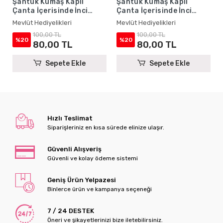
Şantuk Kumaş Kaplı
Şantuk Kumaş Kaplı
Çanta İçerisinde İnci
Çanta İçerisinde İnci
Tesbihli Krem Renkli
Tesbihli Zümrüt Renkli
Mevlüt Hediyelikleri
Mevlüt Hediyelikleri
Şantuk Yasin Kitabı Seti -
Şantuk Yasin Kitabı Seti -
100,00 TL
100,00 TL
Mevlüt Hediyelikleri
Mevlüt Hediyelikleri
%20
%20
80,00 TL
80,00 TL
Sepete Ekle
Sepete Ekle
Hızlı Teslimat
Siparişleriniz en kısa sürede elinize ulaşır.
Güvenli Alışveriş
Güvenli ve kolay ödeme sistemi
Geniş Ürün Yelpazesi
Binlerce ürün ve kampanya seçeneği
7 / 24 DESTEK
Öneri ve şikayetlerinizi bize iletebilirsiniz.