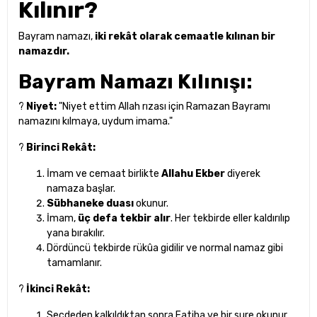
Kılınır?
Bayram namazı,
iki rekât olarak cemaatle kılınan bir
namazdır.
Bayram Namazı Kılınışı:
?
Niyet:
"Niyet ettim Allah rızası için Ramazan Bayramı
namazını kılmaya, uydum imama."
?
Birinci Rekât:
İmam ve cemaat birlikte
Allahu Ekber
diyerek
namaza başlar.
Sübhaneke duası
okunur.
İmam,
üç defa tekbir alır
. Her tekbirde eller kaldırılıp
yana bırakılır.
Dördüncü tekbirde rükûa gidilir ve normal namaz gibi
tamamlanır.
?
İkinci Rekât:
Secdeden kalkıldıktan sonra Fatiha ve bir sure okunur.