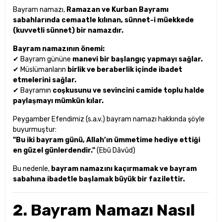
Bayram namazı,
Ramazan ve Kurban Bayramı
sabahlarında cemaatle kılınan, sünnet-i müekkede
(kuvvetli sünnet) bir namazdır.
Bayram namazının önemi:
✔ Bayram gününe
manevi bir başlangıç yapmayı sağlar.
✔ Müslümanların
birlik ve beraberlik içinde ibadet
etmelerini sağlar.
✔ Bayramın
coşkusunu ve sevincini camide toplu halde
paylaşmayı mümkün kılar.
Peygamber Efendimiz (s.a.v.) bayram namazı hakkında şöyle
buyurmuştur:
"Bu iki bayram günü, Allah’ın ümmetime hediye ettiği
en güzel günlerdendir."
(Ebû Dâvûd)
Bu nedenle,
bayram namazını kaçırmamak ve bayram
sabahına ibadetle başlamak büyük bir fazilettir.
2. Bayram Namazı Nasıl