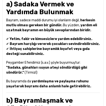
a) Sadaka Vermek ve
Yardımda Bulunmak
Bayram, sadece maddi durumu iyi olanların değil,
herkesin
mutlu olması gereken bir gündür.
Bu yüzden,
yardım eli
uzatmak bayramın en büyük sevaplarından biridir.
✔
Yetim, fakir ve kimsesizlere yardım edebilirsiniz.
✔
Bayram harçlığı vererek çocukları sevindirebilirsiniz.
✔
İhtiyaç sahiplerine bayramlık kıyafet veya gıda
desteği sunabilirsiniz.
Peygamber Efendimiz (s.a.v.) şöyle buyurmuştur:
"Sadaka, günahları suyun ateşi söndürdüğü gibi
söndürür."
(Tirmizî)
Bu bayramda da
yardımlaşma ve paylaşma ruhunu
yaşatarak bayramı daha anlamlı hale getirebiliriz.
b) Bayramlaşmak ve