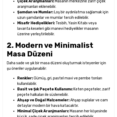
Çiçek Aranjmanları:
Masanın merkezine zarif çiçek
aranjmanları eklenebilir.
Şamdan ve Mumlar:
Loş bir aydınlatma sağlamak için
uzun şamdanlar ve mumlar tercih edilebilir.
Misafir Hediyelikleri:
Tesbih, Yasin Kitabı veya
lavanta keseleri gibi manevi hediyelikler masanın
üzerine yerleştirilebilir.
2. Modern ve Minimalist
Masa Düzeni
Daha sade ve şık bir masa düzeni oluşturmak isteyenler için
şu öneriler uygulanabilir:
Renkler:
Gümüş, gri, pastel mavi ve pembe tonları
kullanılabilir.
Basit ve Şık Peçete Kullanımı:
Keten peçeteler, zarif
peçete halkaları ile süslenebilir.
Ahşap ve Doğal Malzemeler:
Ahşap suplalar ve cam
detaylar modern bir hava katacaktır.
Minimal Çiçek Aranjmanları:
Masanın her köşesinde
küçük, sade çiçek aranjmanları tercih edilebilir.