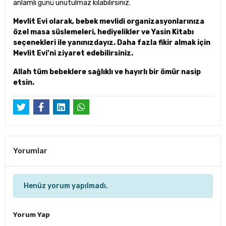
anlamlı günü unutulmaz kılabilirsiniz.
Mevlit Evi olarak, bebek mevlidi organizasyonlarınıza
özel masa süslemeleri, hediyelikler ve Yasin Kitabı
seçenekleri ile yanınızdayız. Daha fazla fikir almak için
Mevlit Evi’ni ziyaret edebilirsiniz.
Allah tüm bebeklere sağlıklı ve hayırlı bir ömür nasip
etsin.
Yorumlar
Henüz yorum yapılmadı.
Yorum Yap