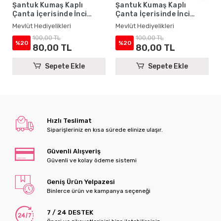
Şantuk Kumaş Kaplı
Şantuk Kumaş Kaplı
Çanta İçerisinde İnci
Çanta İçerisinde İnci
Tesbihli Krem Renkli
Tesbihli Zümrüt Renkli
Mevlüt Hediyelikleri
Mevlüt Hediyelikleri
Şantuk Yasin Kitabı Seti -
Şantuk Yasin Kitabı Seti -
100,00 TL
100,00 TL
Mevlüt Hediyelikleri
Mevlüt Hediyelikleri
%20
%20
80,00 TL
80,00 TL
Sepete Ekle
Sepete Ekle
Hızlı Teslimat
Siparişleriniz en kısa sürede elinize ulaşır.
Güvenli Alışveriş
Güvenli ve kolay ödeme sistemi
Geniş Ürün Yelpazesi
Binlerce ürün ve kampanya seçeneği
7 / 24 DESTEK