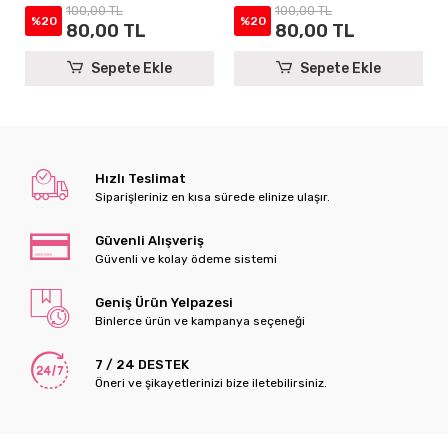
100,00 TL
100,00 TL
Mevlüt Hediyelikleri
Mevlüt Hediyelikleri
%20
%20
80,00 TL
80,00 TL
Sepete Ekle
Sepete Ekle
Hızlı Teslimat
Siparişleriniz en kısa sürede elinize ulaşır.
Güvenli Alışveriş
Güvenli ve kolay ödeme sistemi
Geniş Ürün Yelpazesi
Binlerce ürün ve kampanya seçeneği
7 / 24 DESTEK
Öneri ve şikayetlerinizi bize iletebilirsiniz.