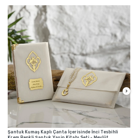
Şantuk Kumaş Kaplı Çanta İçerisinde İnci Tesbihli
Krem Renkli Şantuk Yasin Kitabı Seti - Mevlüt