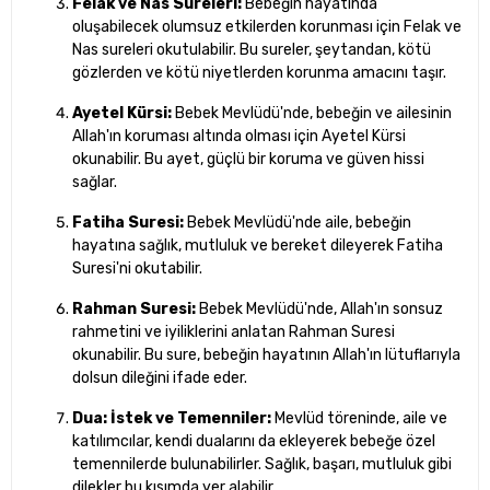
Felak ve Nas Sureleri:
Bebeğin hayatında
oluşabilecek olumsuz etkilerden korunması için Felak ve
Nas sureleri okutulabilir. Bu sureler, şeytandan, kötü
gözlerden ve kötü niyetlerden korunma amacını taşır.
Ayetel Kürsi:
Bebek Mevlüdü'nde, bebeğin ve ailesinin
Allah'ın koruması altında olması için Ayetel Kürsi
okunabilir. Bu ayet, güçlü bir koruma ve güven hissi
sağlar.
Fatiha Suresi:
Bebek Mevlüdü'nde aile, bebeğin
hayatına sağlık, mutluluk ve bereket dileyerek Fatiha
Suresi'ni okutabilir.
Rahman Suresi:
Bebek Mevlüdü'nde, Allah'ın sonsuz
rahmetini ve iyiliklerini anlatan Rahman Suresi
okunabilir. Bu sure, bebeğin hayatının Allah'ın lütuflarıyla
dolsun dileğini ifade eder.
Dua: İstek ve Temenniler:
Mevlüd töreninde, aile ve
katılımcılar, kendi dualarını da ekleyerek bebeğe özel
temennilerde bulunabilirler. Sağlık, başarı, mutluluk gibi
dilekler bu kısımda yer alabilir.