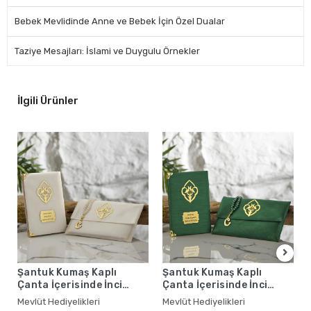
Bebek Mevlidinde Anne ve Bebek İçin Özel Dualar
Taziye Mesajları: İslami ve Duygulu Örnekler
İlgili Ürünler
Şantuk Kumaş Kaplı
Şantuk Kumaş Kaplı
Çanta İçerisinde İnci
Çanta İçerisinde İnci
Tesbihli Krem Renkli
Tesbihli Zümrüt Renkli
Mevlüt Hediyelikleri
Mevlüt Hediyelikleri
Şantuk Yasin Kitabı Seti -
Şantuk Yasin Kitabı Seti -