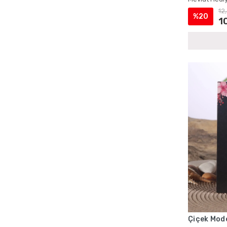
Cep Boy Tesbihli Yasin Setleri
12
%20
Cep Boy Yasin ve Tesbih Setleri
1
Çanta İçinde Şantuk Yasin ve İnci Tesbih
Çanta ve Magnetli Yasin Setleri
Çantalı Cep Boy Kadife Yasin ve İnci
Tesbih Setleri
Çantalı Cep Yasin Setleri
Çantalı Hediyelik Kuran ve Tesbih Setleri
Çantalı Kadife Yasin Setleri
Çantalı Kadife Yasin ve İnci Tesbih
Setleri
Çantalı Mevlüt Hediyelik Setleri
Çantalı Mevlüt Kuran ve Yasin Setleri
Çantalı Mevlüt Setleri
Çantalı Sünnet Mevlidi Yasin Setleri
Çantalı Şantuk Yasin ve Tesbih Setleri
Çiçek Mode