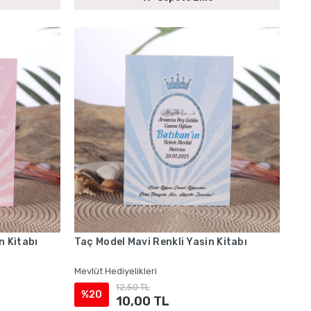
n Kitabı
Taç Model Mavi Renkli Yasin Kitabı
Mevlüt Hediyelikleri
12,50 TL
%20
10,00 TL