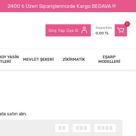
erinizde Kargo BEDAVA !!!
0
Sepetim
Giriş Yap
Üye Ol
0,00 TL
BOY YASİN
EŞARP
MEVLÜT ŞEKERİ
ZİKİRMATİK
TLERİ
MODELLERİ
rla satın alın.