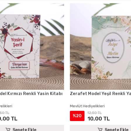
del Kırmızı Renkli Yasin Kitabı
Zerafet Model Yeşil Renkli Ya
elikleri
Mevlüt Hediyelikleri
,50 TL
12,50 TL
%20
0,00 TL
10,00 TL
Sepete Ekle
Sepete Ekle