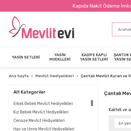
Kapıda Nakit Ödeme İmkanı
YASİN
KADİFE KAPLI
ŞANTUK 
YASİN SETLERİ
MODELLERİ
YASİN SETLERİ
YASİN S
Ana Sayfa
Mevlüt Hediyelikleri
Çantalı Mevlüt Kuran ve Y
Alt Kategoriler
Çantalı Mev
Erkek Bebek Mevlüt Hediyelikleri
Kaliteli ve 
Kız Bebek Mevlüt Hediyelikleri
Cenaze Mevlüt Hediyelikleri
Hac ve Umre Mevlüt Hediyelikleri