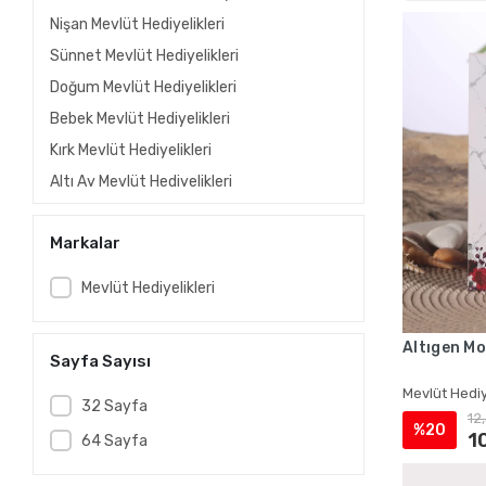
Nişan Mevlüt Hediyelikleri
Sünnet Mevlüt Hediyelikleri
Doğum Mevlüt Hediyelikleri
Bebek Mevlüt Hediyelikleri
Kırk Mevlüt Hediyelikleri
Altı Ay Mevlüt Hediyelikleri
Kına Mevlüt Hediyelikleri
Markalar
Gelin Mevlüt Hediyelikleri
Vefat Mevlüt Hediyelikleri
Mevlüt Hediyelikleri
Ölüm Mevlüt Hediyelikleri
Taziye Mevlüt Hediyelikleri
Altıgen Mo
Sayfa Sayısı
Asker Mevlüt Hediyelikleri
Mevlüt Hediy
Hac Mevlüt Hediyelikleri
32 Sayfa
12
%20
Umre Mevlüt Hediyelikleri
1
64 Sayfa
Asetat Kutuda İsme Özel Kadife Yasin