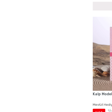
Bebek Mevlüdü Cep Boy Yasin Setleri
Bebek Mevlüdü Çantalı Yasin Setleri
Bebek Mevlüdü İsme Özel Ürünler
Bebek Mevlüdü İsme Özel Yasin Kitapları
Bebek Mevlüdü Kadife Yasin Kitapları
Bebek Mevlüdü Lokumluklu Yasin Setleri
Bebek Mevlüdü Magnetli Hediyelikler
Bebek Mevlüdü Tesbih Setleri
Bebek Mevlüdü Toptan Hediyelik Setleri
Bebek Mevlüdü Tül Keseli Hediyelikler
Bebek Mevlüdü Yasin Setleri
Bebek Mevlüt Magnetleri
Bebek Mevlüt Yasin Setleri
Kalp Model
Cenaze İçin Çantalı Yasin Kitapları
Cenaze İçin İsme Özel Yasin Setleri
Mevlüt Hediy
12
Cenaze İçin Kadife Kaplı Yasin Setleri