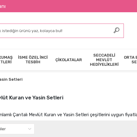
2400 ₺ Üzeri Siparişl
SECCADELİ
KUMAŞ
İSME ÖZEL İNCİ
ORTA 
ÇİKOLATALAR
MEVLÜT
ETLERİ
TESBİH
SE
HEDİYELİKLERİ
asin Setleri
lüt Kuran ve Yasin Setleri
anlamlı Çantalı Mevlüt Kuran ve Yasin Setleri çeşitlerini uygun fiyatla