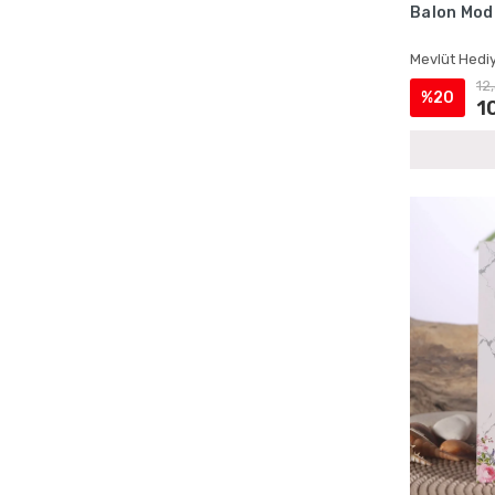
Balon Mode
Ecrin Yayınları Kadife Yasinler
Ecrin Yayınları Magnetli Ürünler
Mevlüt Hediy
Ecrin Yayınları Mevlüt Hediyelikleri
12
%20
1
Ecrin Yayınları Mevlüt Setleri
Ecrin Yayınları Şantuk Kumaş Yasinler
Ecrin Yayınları Toptan Satış
Ecrin Yayınları Yasin Kitapları
Erkek Bebek Cep Boy Yasin Kitapları
Erkek Bebek Çantalı Mevlüt Hediyelikleri
Erkek Bebek İsme Özel Mevlüt Setleri
Erkek Bebek İsme Özel Yasin Kitapları
Erkek Bebek Kadife Kaplı Yasin Setleri
Erkek Bebek Lokumluklu Yasin Setleri
Erkek Bebek Magnetli Mevlüt Setleri
Erkek Bebek Şantuk Kumaş Yasin Setleri
Erkek Bebek Tesbihli Mevlüt Setleri