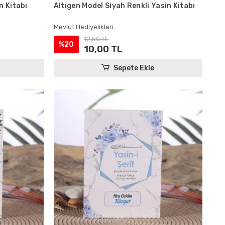
n Kitabı
Altıgen Model Siyah Renkli Yasin Kitabı
Mevlüt Hediyelikleri
12,50 TL
%20
10,00 TL
Sepete Ekle