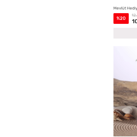
Çantalı Yasin Setleri
Mevlüt Hediy
Doğum İçin Cep Yasin Setleri
12
%20
Doğum İçin İsme Özel Yasin Kitapları
1
Doğum İçin Lokumluklu Yasin Setleri
Doğum İçin Magnetli Yasin Setleri
Doğum Mevlüdü Çantalı Yasin Setleri
Doğum Mevlüdü İsme Özel Yasin Setleri
Doğum Mevlüdü Kadife Yasin Setleri
Doğum Mevlüdü Magnetli Yasin Setleri
Doğum Mevlüdü Şantuk Kumaş Yasin
Kitapları
Doğum Mevlüdü Tesbihli Yasin Setleri
Doğum Mevlüdü Tül Kese Yasin Setleri
Ecrin Yayınları Cep Yasinler
Ecrin Yayınları Hediyelik Tesbihler
Ecrin Yayınları İsme Özel Ürünler