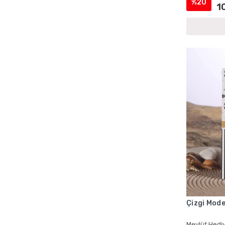
%20
1
Cenaze İçin Kadife Yasin Setleri
Cenaze İçin Magnetli Yasin Setleri
Cenaze İçin Tül Kese Yasin Setleri
Cenaze İçin Yasin Kitapları
Cenaze Mevlüdü Cep Yasin Kitapları
Cenaze Mevlüdü Şantuk Kumaş Yasin
Setleri
Cenaze Mevlüdü Tesbihli Yasin Setleri
Cenaze Mevlüdü Toptan Yasin Kitapları
Cep Boy Hediyelik Yasin Kitapları
Cep Boy Kadife Yasin
Cep Boy Kadife Yasin ve Kese
Cep Boy Mevlid Yasinleri
Cep Boy Mevlüt Hediyelikleri
Çizgi Mode
Cep Boy Mevlüt Kuranları
Mevlüt Hediy