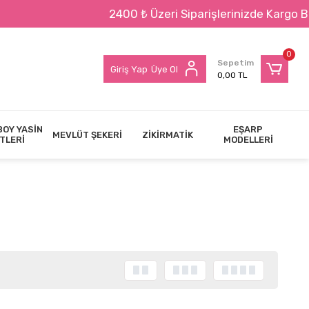
2400 ₺ Üzeri Siparişlerinizde Kargo BEDAVA !!!
0
Sepetim
Giriş Yap
Üye Ol
0,00 TL
BOY YASİN
EŞARP
MEVLÜT ŞEKERİ
ZİKİRMATİK
TLERİ
MODELLERİ