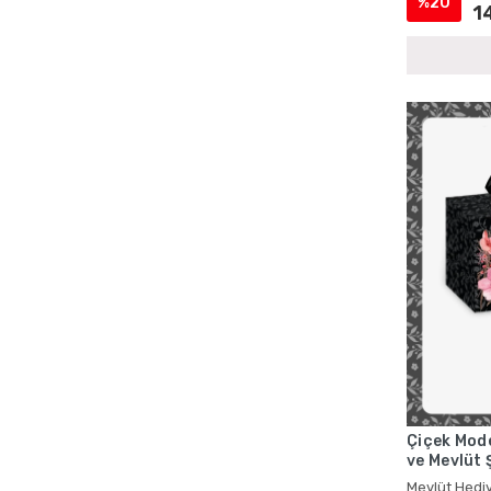
%20
1
Çiçek Mod
ve Mevlüt 
Mevlüt Hediy