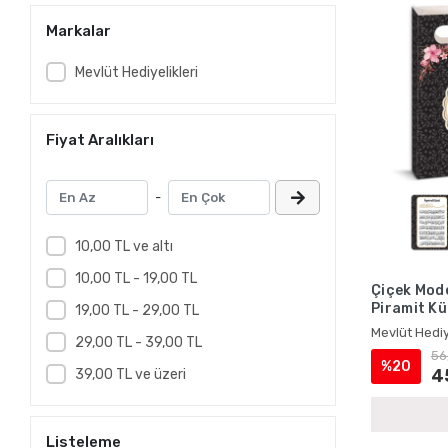
Markalar
Mevlüt Hediyelikleri
Fiyat Aralıkları
-
10,00 TL ve altı
10,00 TL - 19,00 TL
Çiçek Mode
Piramit Kü
19,00 TL - 29,00 TL
Kürsi Magn
Mevlüt Hediy
29,00 TL - 39,00 TL
Mevlüt Hed
56
%20
4
39,00 TL ve üzeri
Listeleme