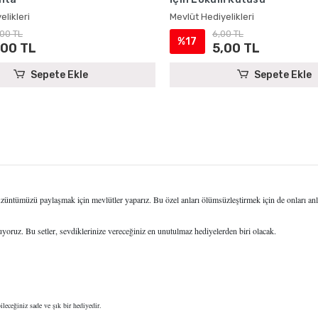
elikleri
Mevlüt Hediyelikleri
,00 TL
6,00 TL
%17
,00 TL
5,00 TL
Sepete Ekle
Sepete Ekle
ntümüzü paylaşmak için mevlütler yaparız. Bu özel anları ölümsüzleştirmek için de onları anlaml
uyoruz. Bu setler, sevdiklerinize vereceğiniz en unutulmaz hediyelerden biri olacak.
leceğiniz sade ve şık bir hediyedir.