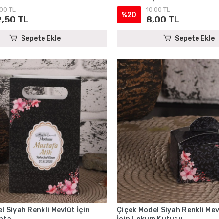
,00 TL
10,00 TL
%20
2,50 TL
8,00 TL
Sepete Ekle
Sepete Ekle
l Siyah Renkli Mevlüt İçin
Çiçek Model Siyah Renkli Mev
nta
İçin Lokum Kutusu