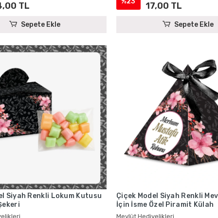
%23
4,00 TL
17,00 TL
Sepete Ekle
Sepete Ekle
el Siyah Renkli Lokum Kutusu
Çiçek Model Siyah Renkli Mev
Şekeri
İçin İsme Özel Piramit Külah
elikleri
Mevlüt Hediyelikleri