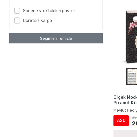
Sadece stoktakileri göster
Ücretsiz Kargo
Seçimleri Temizle
Çiçek Mode
Piramit Kü
Karton Çan
Mevlüt Hediy
35
%20
2