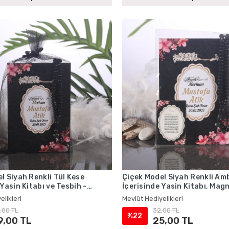
l Siyah Renkli Tül Kese
Çiçek Model Siyah Renkli Am
 Yasin Kitabı ve Tesbih -
İçerisinde Yasin Kitabı, Mag
iyelikleri
Tesbih - Mevlüt Hediyelikleri
elikleri
Mevlüt Hediyelikleri
,00 TL
32,00 TL
%22
9,00 TL
25,00 TL