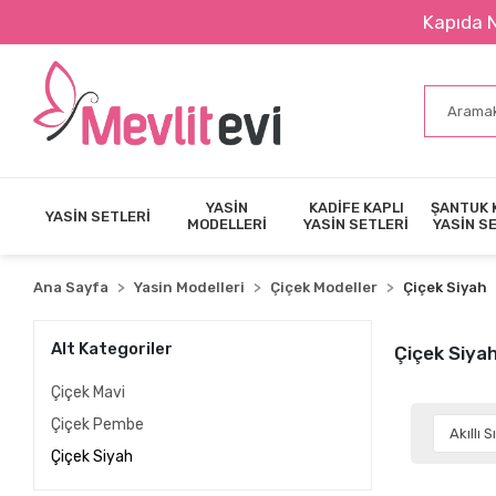
Kapıda Nakit Ödeme İmka
YASİN
KADİFE KAPLI
ŞANTUK 
YASİN SETLERİ
MODELLERİ
YASİN SETLERİ
YASİN S
Ana Sayfa
Yasin Modelleri
Çiçek Modeller
Çiçek Siyah
Alt Kategoriler
Çiçek Siya
Çiçek Mavi
Çiçek Pembe
Çiçek Siyah