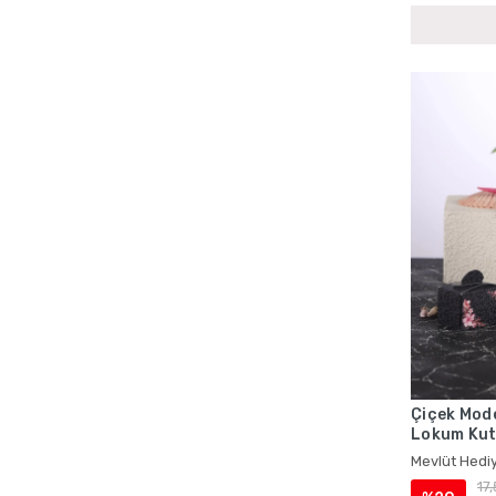
Çiçek Mode
Lokum Kut
Hediyelikle
Mevlüt Hediy
17