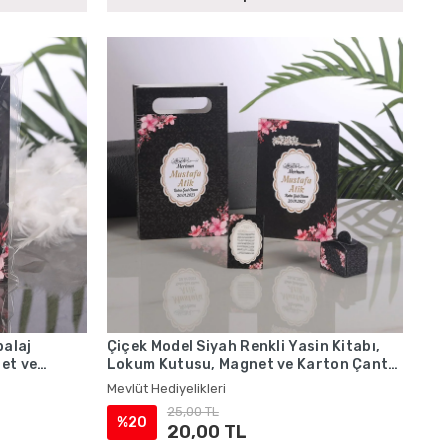
balaj
Çiçek Model Siyah Renkli Yasin Kitabı,
net ve
Lokum Kutusu, Magnet ve Karton Çanta
- Mevlüt Hediyelikleri
Mevlüt Hediyelikleri
25,00 TL
%20
20,00 TL