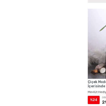
Çiçek Mode
İçerisinde
Mevlüt Hed
Mevlüt Hediy
38
%24
2