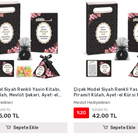
l Siyah Renkli Yasin Kitabı,
Çiçek Model Siyah Renkli Yasi
lah, Mevlüt Şekeri, Ayet-el
Piramit Külah, Ayet-el Kürsi
et, Karton Çanta ve Tesbih -
Karton Çanta ve Tesbih - Me
elikleri
Mevlüt Hediyelikleri
iyelikleri
Hediyelikleri
,00 TL
52,50 TL
%20
5,00 TL
42,00 TL
Sepete Ekle
Sepete Ekle