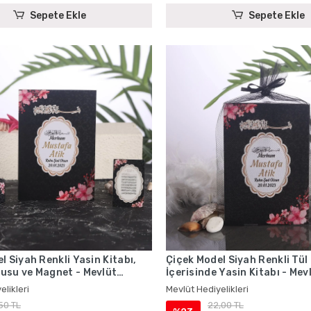
Sepete Ekle
Sepete Ekle
l Siyah Renkli Yasin Kitabı,
Çiçek Model Siyah Renkli Tül
usu ve Magnet - Mevlüt
İçerisinde Yasin Kitabı - Mev
ri
Hediyelikleri
elikleri
Mevlüt Hediyelikleri
,50 TL
22,00 TL