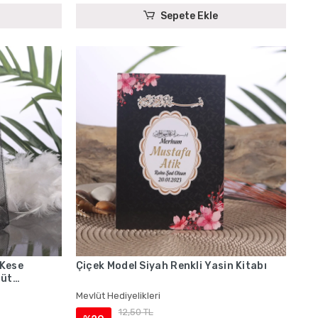
Sepete Ekle
 Kese
Çiçek Model Siyah Renkli Yasin Kitabı
lüt
Mevlüt Hediyelikleri
12,50 TL