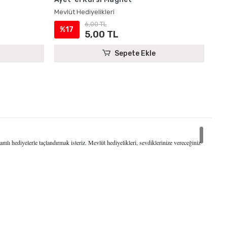
Mevlüt Hediyelikleri
6,00 TL
%17
5,00 TL
Sepete Ekle
ı hediyelerle taçlandırmak isteriz. Mevlüt hediyelikleri, sevdiklerinize vereceğiniz