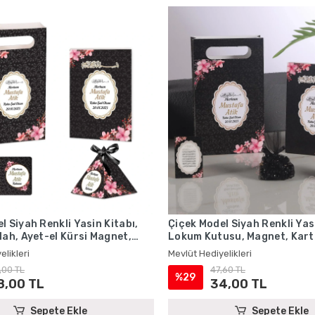
l Siyah Renkli Yasin Kitabı,
Çiçek Model Siyah Renkli Yasi
lah, Ayet-el Kürsi Magnet,
Lokum Kutusu, Magnet, Kart
ta - Mevlüt Hediyelikleri
Tesbih - Mevlüt Hediyelikleri
elikleri
Mevlüt Hediyelikleri
,00 TL
47,60 TL
%29
8,00 TL
34,00 TL
Sepete Ekle
Sepete Ekle