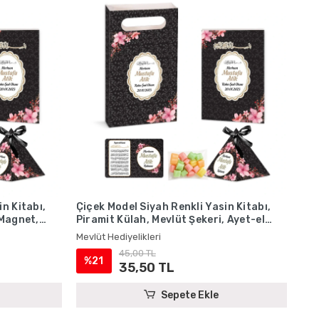
n Kitabı,
Çiçek Model Siyah Renkli Yasin Kitabı,
 Magnet,
Piramit Külah, Mevlüt Şekeri, Ayet-el
vlüt
Kürsi Magnet, Karton Çanta - Mevlüt
Mevlüt Hediyelikleri
Hediyelikleri
45,00 TL
%21
35,50 TL
Sepete Ekle