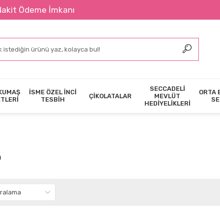
nı
SECCADELİ
KUMAŞ
İSME ÖZEL İNCİ
ORTA 
ÇİKOLATALAR
MEVLÜT
ETLERİ
TESBİH
SE
HEDİYELİKLERİ
h