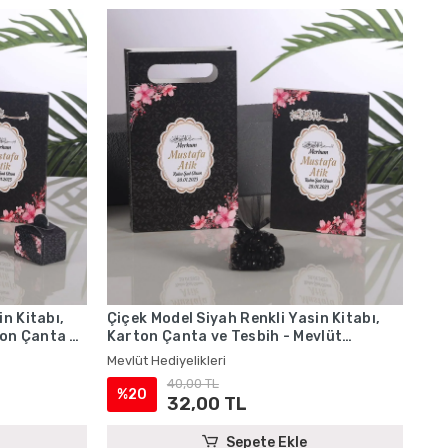
n Kitabı,
Çiçek Model Siyah Renkli Yasin Kitabı,
on Çanta ve
Karton Çanta ve Tesbih - Mevlüt
Hediyelikleri
Mevlüt Hediyelikleri
40,00 TL
%20
32,00 TL
Sepete Ekle