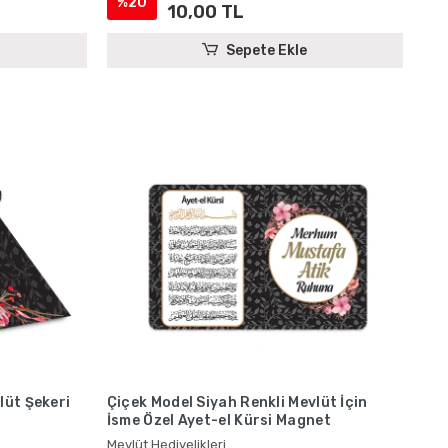
%20
10,00 TL
Sepete Ekle
lüt Şekeri
Çiçek Model Siyah Renkli Mevlüt İçin
İsme Özel Ayet-el Kürsi Magnet
Mevlüt Hediyelikleri