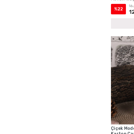
16
%22
1
Çiçek Mode
Karton Ça