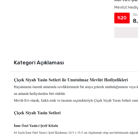
Mevlüt Hediy
10
%20
8
Kategori Açıklaması
Çiçek Siyah Yasin Setleri ile Unutulmaz Mevlüt Hediyelikleri
Hayatımızın önemli anlarında sevdiklerimizle bir araya gelerek mutluluğumuzu veya üzü
en anlamlı hediyelerden biri olabilir.
Mevlit Evi olarak, farklı renk ve tasarım seçenekleriyle Çiçek Siyah Yasin Setleri sun
Çiçek Siyah Yasin Setleri
İsme Özel Yasin-i Şerif Kitabı
64 Sayfa İsme Özel Yasin-i Şerif Kitabımız 10,5 x 15,5 cm ölçülerinde olup mevlütlerinizde dağıtabi