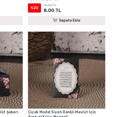
10,00 TL
%20
8,00 TL
Sepete Ekle
lüt Şekeri
Çiçek Model Siyah Renkli Mevlüt İçin
Ayet-el Kürsi Magnet