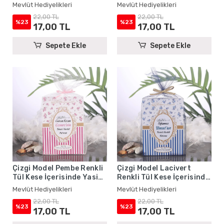
Kitabı - Mevlüt
Kitabı - Mevlüt
Mevlüt Hediyelikleri
Mevlüt Hediyelikleri
Hediyelikleri
Hediyelikleri
22,00 TL
22,00 TL
%23
%23
17,00 TL
17,00 TL
Sepete Ekle
Sepete Ekle
Çizgi Model Pembe Renkli
Çizgi Model Lacivert
Tül Kese İçerisinde Yasin
Renkli Tül Kese İçerisinde
Kitabı - Mevlüt
Yasin Kitabı - Mevlüt
Mevlüt Hediyelikleri
Mevlüt Hediyelikleri
Hediyelikleri
Hediyelikleri
22,00 TL
22,00 TL
%23
%23
17,00 TL
17,00 TL