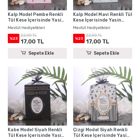
Kalp Model Pembe Renkli
Kalp Model Mavi Renkli Tül
Tül Kese İçerisinde Yasin
Kese İçerisinde Yasin
Kitabı - Mevlüt
Kitabı - Mevlüt
Mevlüt Hediyelikleri
Mevlüt Hediyelikleri
Hediyelikleri
Hediyelikleri
22,00 TL
22,00 TL
%23
%23
17,00 TL
17,00 TL
Sepete Ekle
Sepete Ekle
Kabe Model Siyah Renkli
Çizgi Model Siyah Renkli
Tül Kese İçerisinde Yasin
Tül Kese İçerisinde Yasin