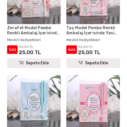
Zerafet Model Pembe
Taç Model Pembe Renkli
Renkli Ambalaj İçerisinde
Ambalaj İçerisinde Yasin
Yasin Kitabı, Magnet ve
Kitabı, Magnet ve Tesbih -
Mevlüt Hediyelikleri
Mevlüt Hediyelikleri
Tesbih - Mevlüt
Mevlüt Hediyelikleri
32,00 TL
32,00 TL
Hediyelikleri
%22
%22
25,00 TL
25,00 TL
Sepete Ekle
Sepete Ekle