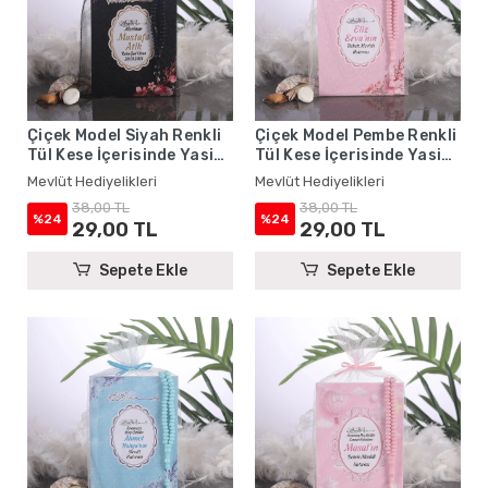
Çiçek Model Siyah Renkli
Çiçek Model Pembe Renkli
Tül Kese İçerisinde Yasin
Tül Kese İçerisinde Yasin
Kitabı ve Tesbih - Mevlüt
Kitabı ve Tesbih - Mevlüt
Mevlüt Hediyelikleri
Mevlüt Hediyelikleri
Hediyelikleri
Hediyelikleri
38,00 TL
38,00 TL
%24
%24
29,00 TL
29,00 TL
Sepete Ekle
Sepete Ekle