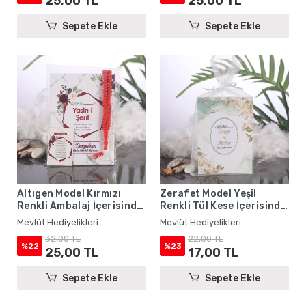
25,00 TL
25,00 TL
Sepete Ekle
Sepete Ekle
Altıgen Model Kırmızı
Zerafet Model Yeşil
Renkli Ambalaj İçerisinde
Renkli Tül Kese İçerisinde
Yasin Kitabı, Magnet ve
Yasin Kitabı - Mevlüt
Mevlüt Hediyelikleri
Mevlüt Hediyelikleri
Tesbih - Mevlüt
Hediyelikleri
32,00 TL
22,00 TL
Hediyelikleri
%22
%23
25,00 TL
17,00 TL
Sepete Ekle
Sepete Ekle