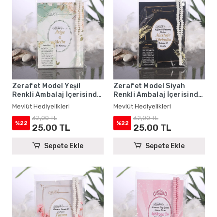
Zerafet Model Yeşil
Zerafet Model Siyah
Renkli Ambalaj İçerisinde
Renkli Ambalaj İçerisinde
Yasin Kitabı, Magnet ve
Yasin Kitabı, Magnet ve
Mevlüt Hediyelikleri
Mevlüt Hediyelikleri
Tesbih - Mevlüt
Tesbih - Mevlüt
32,00 TL
32,00 TL
Hediyelikleri
Hediyelikleri
%22
%22
25,00 TL
25,00 TL
Sepete Ekle
Sepete Ekle