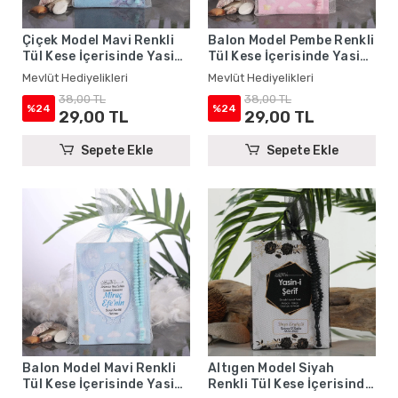
Çiçek Model Mavi Renkli
Balon Model Pembe Renkli
Tül Kese İçerisinde Yasin
Tül Kese İçerisinde Yasin
Kitabı ve Tesbih - Mevlüt
Kitabı ve Tesbih - Mevlüt
Mevlüt Hediyelikleri
Mevlüt Hediyelikleri
Hediyelikleri
Hediyelikleri
38,00 TL
38,00 TL
%24
%24
29,00 TL
29,00 TL
Sepete Ekle
Sepete Ekle
Balon Model Mavi Renkli
Altıgen Model Siyah
Tül Kese İçerisinde Yasin
Renkli Tül Kese İçerisinde