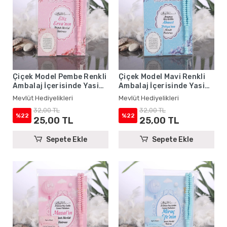
Çiçek Model Pembe Renkli
Çiçek Model Mavi Renkli
Ambalaj İçerisinde Yasin
Ambalaj İçerisinde Yasin
Kitabı, Magnet ve Tesbih -
Kitabı, Magnet ve Tesbih -
Mevlüt Hediyelikleri
Mevlüt Hediyelikleri
Mevlüt Hediyelikleri
Mevlüt Hediyelikleri
32,00 TL
32,00 TL
%22
%22
25,00 TL
25,00 TL
Sepete Ekle
Sepete Ekle