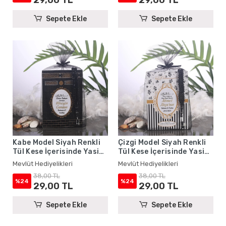
Sepete Ekle
Sepete Ekle
Kabe Model Siyah Renkli
Çizgi Model Siyah Renkli
Tül Kese İçerisinde Yasin
Tül Kese İçerisinde Yasin
Kitabı ve Tesbih - Mevlüt
Kitabı ve Tesbih - Mevlüt
Mevlüt Hediyelikleri
Mevlüt Hediyelikleri
Hediyelikleri
Hediyelikleri
38,00 TL
38,00 TL
%24
%24
29,00 TL
29,00 TL
Sepete Ekle
Sepete Ekle