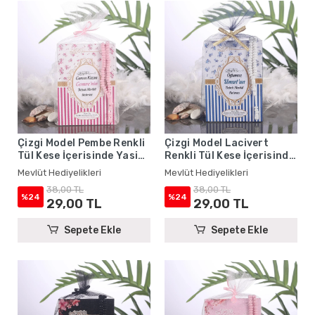
Çizgi Model Pembe Renkli
Çizgi Model Lacivert
Tül Kese İçerisinde Yasin
Renkli Tül Kese İçerisinde
Kitabı ve Tesbih - Mevlüt
Yasin Kitabı ve Tesbih -
Mevlüt Hediyelikleri
Mevlüt Hediyelikleri
Hediyelikleri
Mevlüt Hediyelikleri
38,00 TL
38,00 TL
%24
%24
29,00 TL
29,00 TL
Sepete Ekle
Sepete Ekle