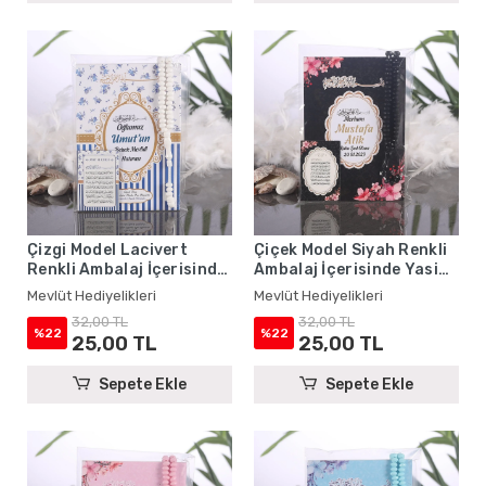
Çizgi Model Lacivert
Çiçek Model Siyah Renkli
Renkli Ambalaj İçerisinde
Ambalaj İçerisinde Yasin
Yasin Kitabı, Magnet ve
Kitabı, Magnet ve Tesbih -
Mevlüt Hediyelikleri
Mevlüt Hediyelikleri
Tesbih - Mevlüt
Mevlüt Hediyelikleri
32,00 TL
32,00 TL
Hediyelikleri
%22
%22
25,00 TL
25,00 TL
Sepete Ekle
Sepete Ekle