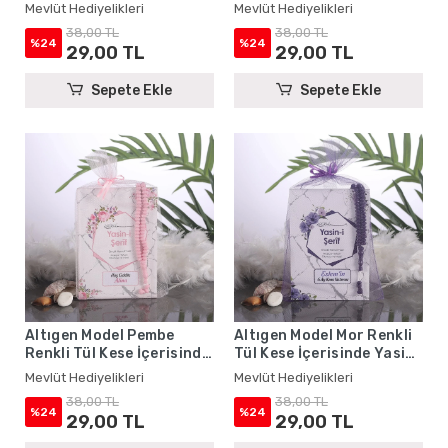
Kitabı ve Tesbih - Mevlüt
Yasin Kitabı ve Tesbih -
Mevlüt Hediyelikleri
Mevlüt Hediyelikleri
Hediyelikleri
Mevlüt Hediyelikleri
38,00 TL
38,00 TL
%24
%24
29,00 TL
29,00 TL
Sepete Ekle
Sepete Ekle
Altıgen Model Pembe
Altıgen Model Mor Renkli
Renkli Tül Kese İçerisinde
Tül Kese İçerisinde Yasin
Yasin Kitabı ve Tesbih -
Kitabı ve Tesbih - Mevlüt
Mevlüt Hediyelikleri
Mevlüt Hediyelikleri
Mevlüt Hediyelikleri
Hediyelikleri
38,00 TL
38,00 TL
%24
%24
29,00 TL
29,00 TL