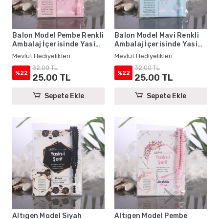
Balon Model Pembe Renkli
Balon Model Mavi Renkli
Ambalaj İçerisinde Yasin
Ambalaj İçerisinde Yasin
Kitabı, Magnet ve Tesbih -
Kitabı, Magnet ve Tesbih -
Mevlüt Hediyelikleri
Mevlüt Hediyelikleri
Mevlüt Hediyelikleri
Mevlüt Hediyelikleri
32,00 TL
32,00 TL
%22
%22
25,00 TL
25,00 TL
Sepete Ekle
Sepete Ekle
Altıgen Model Siyah
Altıgen Model Pembe