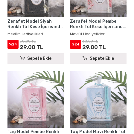
Zerafet Model Siyah
Zerafet Model Pembe
Renkli Tül Kese İçerisinde
Renkli Tül Kese İçerisinde
Yasin Kitabı ve Tesbih -
Yasin Kitabı ve Tesbih -
Mevlüt Hediyelikleri
Mevlüt Hediyelikleri
Mevlüt Hediyelikleri
Mevlüt Hediyelikleri
38,00 TL
38,00 TL
%24
%24
29,00 TL
29,00 TL
Sepete Ekle
Sepete Ekle
Taç Model Pembe Renkli
Taç Model Mavi Renkli Tül