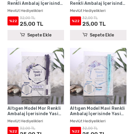
Renkli Ambalaj İçerisinde
Renkli Ambalaj İçerisinde
Yasin Kitabı, Magnet ve
Yasin Kitabı, Magnet ve
Mevlüt Hediyelikleri
Mevlüt Hediyelikleri
Tesbih - Mevlüt
Tesbih - Mevlüt
32,00 TL
32,00 TL
Hediyelikleri
Hediyelikleri
%22
%22
25,00 TL
25,00 TL
Sepete Ekle
Sepete Ekle
Altıgen Model Mor Renkli
Altıgen Model Mavi Renkli
Ambalaj İçerisinde Yasin
Ambalaj İçerisinde Yasin
Kitabı, Magnet ve Tesbih -
Kitabı, Magnet ve Tesbih -
Mevlüt Hediyelikleri
Mevlüt Hediyelikleri
Mevlüt Hediyelikleri
Mevlüt Hediyelikleri
32,00 TL
32,00 TL
%22
%22