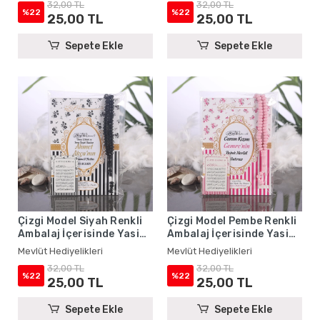
32,00 TL
32,00 TL
%22
%22
25,00 TL
25,00 TL
Sepete Ekle
Sepete Ekle
Çizgi Model Siyah Renkli
Çizgi Model Pembe Renkli
Ambalaj İçerisinde Yasin
Ambalaj İçerisinde Yasin
Kitabı, Magnet ve Tesbih -
Kitabı, Magnet ve Tesbih -
Mevlüt Hediyelikleri
Mevlüt Hediyelikleri
Mevlüt Hediyelikleri
Mevlüt Hediyelikleri
32,00 TL
32,00 TL
%22
%22
25,00 TL
25,00 TL
Sepete Ekle
Sepete Ekle