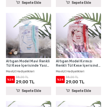
Sepete Ekle
Sepete Ekle
Altıgen Model Mavi Renkli
Altıgen Model Kırmızı
Tül Kese İçerisinde Yasin
Renkli Tül Kese İçerisinde
Kitabı ve Tesbih - Mevlüt
Yasin Kitabı ve Tesbih -
Mevlüt Hediyelikleri
Mevlüt Hediyelikleri
Hediyelikleri
Mevlüt Hediyelikleri
38,00 TL
38,00 TL
%24
%24
29,00 TL
29,00 TL
Sepete Ekle
Sepete Ekle