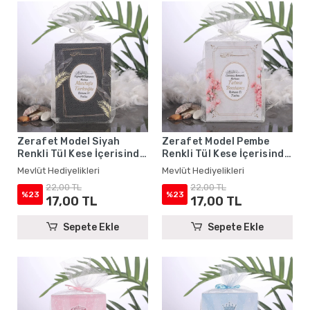
Zerafet Model Siyah
Zerafet Model Pembe
Renkli Tül Kese İçerisinde
Renkli Tül Kese İçerisinde
Yasin Kitabı - Mevlüt
Yasin Kitabı - Mevlüt
Mevlüt Hediyelikleri
Mevlüt Hediyelikleri
Hediyelikleri
Hediyelikleri
22,00 TL
22,00 TL
%23
%23
17,00 TL
17,00 TL
Sepete Ekle
Sepete Ekle