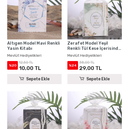
Altıgen Model Mavi Renkli
Zerafet Model Yeşil
Yasin Kitabı
Renkli Tül Kese İçerisinde
Yasin Kitabı ve Tesbih -
Mevlüt Hediyelikleri
Mevlüt Hediyelikleri
Mevlüt Hediyelikleri
12,50 TL
38,00 TL
%20
%24
10,00 TL
29,00 TL
Sepete Ekle
Sepete Ekle