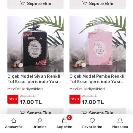
Sepete Ekle
Sepete Ekle
Çiçek Model Siyah Renkli
Çiçek Model Pembe Renkli
Tül Kese İçerisinde Yasin
Tül Kese İçerisinde Yasin
Kitabı - Mevlüt
Kitabı - Mevlüt
Mevlüt Hediyelikleri
Mevlüt Hediyelikleri
Hediyelikleri
Hediyelikleri
22,00 TL
22,00 TL
%23
%23
17,00 TL
17,00 TL
Sepete Ekle
Sepete Ekle
0
Anasayfa
Ürünler
Sepetim
Favorilerim
Hesabım