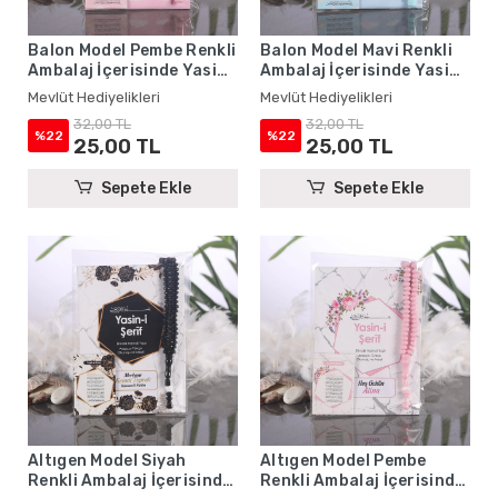
Balon Model Pembe Renkli
Balon Model Mavi Renkli
Ambalaj İçerisinde Yasin
Ambalaj İçerisinde Yasin
Kitabı, Magnet ve Tesbih -
Kitabı, Magnet ve Tesbih -
Mevlüt Hediyelikleri
Mevlüt Hediyelikleri
Mevlüt Hediyelikleri
Mevlüt Hediyelikleri
32,00 TL
32,00 TL
%22
%22
25,00 TL
25,00 TL
Sepete Ekle
Sepete Ekle
Altıgen Model Siyah
Altıgen Model Pembe
Renkli Ambalaj İçerisinde
Renkli Ambalaj İçerisinde