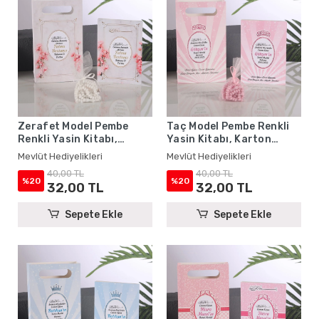
Zerafet Model Pembe
Taç Model Pembe Renkli
Renkli Yasin Kitabı,
Yasin Kitabı, Karton
Karton Çanta ve Tesbih -
Çanta ve Tesbih - Mevlüt
Mevlüt Hediyelikleri
Mevlüt Hediyelikleri
Mevlüt Hediyelikleri
Hediyelikleri
40,00 TL
40,00 TL
%20
%20
32,00 TL
32,00 TL
Sepete Ekle
Sepete Ekle