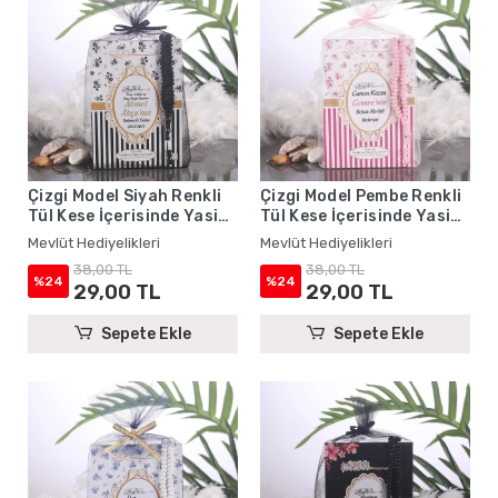
Çizgi Model Siyah Renkli
Çizgi Model Pembe Renkli
Tül Kese İçerisinde Yasin
Tül Kese İçerisinde Yasin
Kitabı ve Tesbih - Mevlüt
Kitabı ve Tesbih - Mevlüt
Mevlüt Hediyelikleri
Mevlüt Hediyelikleri
Hediyelikleri
Hediyelikleri
38,00 TL
38,00 TL
%24
%24
29,00 TL
29,00 TL
Sepete Ekle
Sepete Ekle