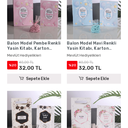
Balon Model Pembe Renkli
Balon Model Mavi Renkli
Yasin Kitabı, Karton
Yasin Kitabı, Karton
Çanta ve Tesbih - Mevlüt
Çanta ve Tesbih - Mevlüt
Mevlüt Hediyelikleri
Mevlüt Hediyelikleri
Hediyelikleri
Hediyelikleri
40,00 TL
40,00 TL
%20
%20
32,00 TL
32,00 TL
Sepete Ekle
Sepete Ekle