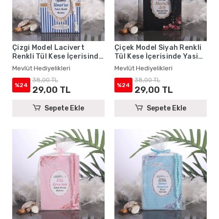
Çizgi Model Lacivert
Çiçek Model Siyah Renkli
Renkli Tül Kese İçerisinde
Tül Kese İçerisinde Yasin
Yasin Kitabı ve Tesbih -
Kitabı ve Tesbih - Mevlüt
Mevlüt Hediyelikleri
Mevlüt Hediyelikleri
Mevlüt Hediyelikleri
Hediyelikleri
38,00 TL
38,00 TL
%24
%24
29,00 TL
29,00 TL
Sepete Ekle
Sepete Ekle