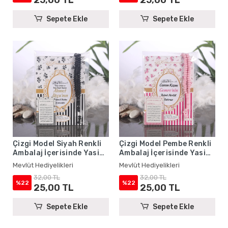
Sepete Ekle
Sepete Ekle
Çizgi Model Siyah Renkli
Çizgi Model Pembe Renkli
Ambalaj İçerisinde Yasin
Ambalaj İçerisinde Yasin
Kitabı, Magnet ve Tesbih -
Kitabı, Magnet ve Tesbih -
Mevlüt Hediyelikleri
Mevlüt Hediyelikleri
Mevlüt Hediyelikleri
Mevlüt Hediyelikleri
32,00 TL
32,00 TL
%22
%22
25,00 TL
25,00 TL
Sepete Ekle
Sepete Ekle