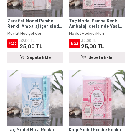
Zerafet Model Pembe
Taç Model Pembe Renkli
Renkli Ambalaj İçerisinde
Ambalaj İçerisinde Yasin
Yasin Kitabı, Magnet ve
Kitabı, Magnet ve Tesbih -
Mevlüt Hediyelikleri
Mevlüt Hediyelikleri
Tesbih - Mevlüt
Mevlüt Hediyelikleri
32,00 TL
32,00 TL
Hediyelikleri
%22
%22
25,00 TL
25,00 TL
Sepete Ekle
Sepete Ekle
Taç Model Mavi Renkli
Kalp Model Pembe Renkli