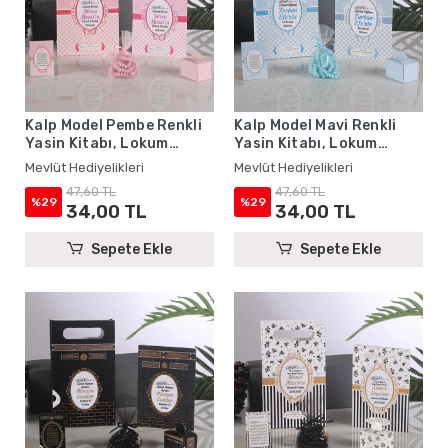
Kalp Model Pembe Renkli
Kalp Model Mavi Renkli
Yasin Kitabı, Lokum
Yasin Kitabı, Lokum
Kutusu, Magnet, Karton
Kutusu, Magnet, Karton
Mevlüt Hediyelikleri
Mevlüt Hediyelikleri
Çanta ve Tesbih - Mevlüt
Çanta ve Tesbih - Mevlüt
47,60 TL
47,60 TL
Hediyelikleri
Hediyelikleri
%29
%29
34,00 TL
34,00 TL
Sepete Ekle
Sepete Ekle