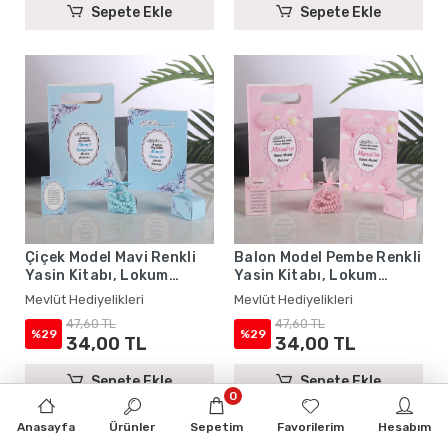
Sepete Ekle
Sepete Ekle
Çiçek Model Mavi Renkli
Balon Model Pembe Renkli
Yasin Kitabı, Lokum
Yasin Kitabı, Lokum
Kutusu, Magnet, Karton
Kutusu, Magnet, Karton
Mevlüt Hediyelikleri
Mevlüt Hediyelikleri
Çanta ve Tesbih - Mevlüt
Çanta ve Tesbih - Mevlüt
47,60 TL
47,60 TL
Hediyelikleri
Hediyelikleri
%29
%29
34,00 TL
34,00 TL
Sepete Ekle
Sepete Ekle
0
Anasayfa
Ürünler
Sepetim
Favorilerim
Hesabım