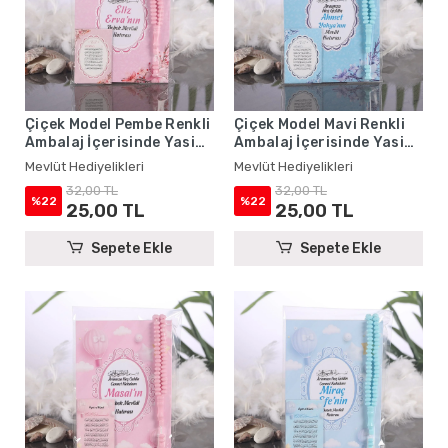
Çiçek Model Pembe Renkli
Çiçek Model Mavi Renkli
Ambalaj İçerisinde Yasin
Ambalaj İçerisinde Yasin
Kitabı, Magnet ve Tesbih -
Kitabı, Magnet ve Tesbih -
Mevlüt Hediyelikleri
Mevlüt Hediyelikleri
Mevlüt Hediyelikleri
Mevlüt Hediyelikleri
32,00 TL
32,00 TL
%22
%22
25,00 TL
25,00 TL
Sepete Ekle
Sepete Ekle