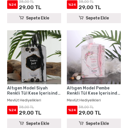
38,00 TL
38,00 TL
%24
%24
29,00 TL
29,00 TL
Sepete Ekle
Sepete Ekle
Altıgen Model Siyah
Altıgen Model Pembe
Renkli Tül Kese İçerisinde
Renkli Tül Kese İçerisinde
Yasin Kitabı ve Tesbih -
Yasin Kitabı ve Tesbih -
Mevlüt Hediyelikleri
Mevlüt Hediyelikleri
Mevlüt Hediyelikleri
Mevlüt Hediyelikleri
38,00 TL
38,00 TL
%24
%24
29,00 TL
29,00 TL
Sepete Ekle
Sepete Ekle