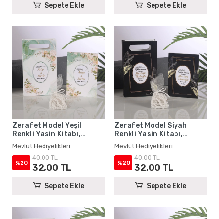
Sepete Ekle
Sepete Ekle
Zerafet Model Yeşil
Zerafet Model Siyah
Renkli Yasin Kitabı,
Renkli Yasin Kitabı,
Karton Çanta ve Tesbih -
Karton Çanta ve Tesbih -
Mevlüt Hediyelikleri
Mevlüt Hediyelikleri
Mevlüt Hediyelikleri
Mevlüt Hediyelikleri
40,00 TL
40,00 TL
%20
%20
32,00 TL
32,00 TL
Sepete Ekle
Sepete Ekle