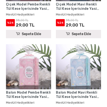
Çiçek Model Pembe Renkli
Çiçek Model Mavi Renkli
Tül Kese İçerisinde Yasin
Tül Kese İçerisinde Yasin
Kitabı ve Tesbih - Mevlüt
Kitabı ve Tesbih - Mevlüt
Mevlüt Hediyelikleri
Mevlüt Hediyelikleri
Hediyelikleri
Hediyelikleri
38,00 TL
38,00 TL
%24
%24
29,00 TL
29,00 TL
Sepete Ekle
Sepete Ekle
Balon Model Pembe Renkli
Balon Model Mavi Renkli
Tül Kese İçerisinde Yasin
Tül Kese İçerisinde Yasin
Kitabı ve Tesbih - Mevlüt
Kitabı ve Tesbih - Mevlüt
Mevlüt Hediyelikleri
Mevlüt Hediyelikleri
Hediyelikleri
Hediyelikleri