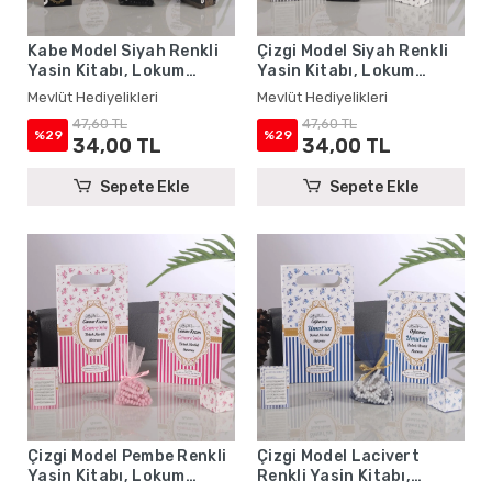
Kabe Model Siyah Renkli
Çizgi Model Siyah Renkli
Yasin Kitabı, Lokum
Yasin Kitabı, Lokum
Kutusu, Magnet, Karton
Kutusu, Magnet, Karton
Mevlüt Hediyelikleri
Mevlüt Hediyelikleri
Çanta ve Tesbih - Mevlüt
Çanta ve Tesbih - Mevlüt
47,60 TL
47,60 TL
Hediyelikleri
Hediyelikleri
%29
%29
34,00 TL
34,00 TL
Sepete Ekle
Sepete Ekle
Çizgi Model Pembe Renkli
Çizgi Model Lacivert
Yasin Kitabı, Lokum
Renkli Yasin Kitabı,