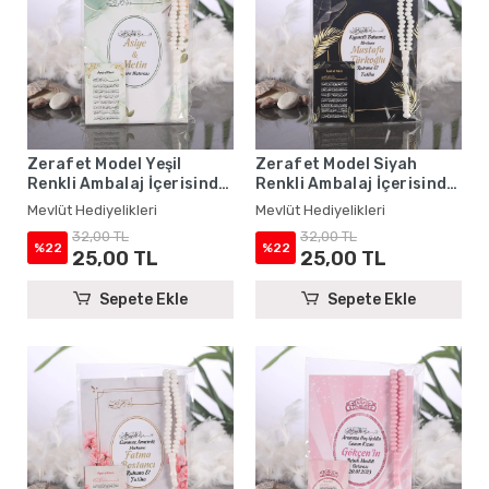
Zerafet Model Yeşil
Zerafet Model Siyah
Renkli Ambalaj İçerisinde
Renkli Ambalaj İçerisinde
Yasin Kitabı, Magnet ve
Yasin Kitabı, Magnet ve
Mevlüt Hediyelikleri
Mevlüt Hediyelikleri
Tesbih - Mevlüt
Tesbih - Mevlüt
32,00 TL
32,00 TL
Hediyelikleri
Hediyelikleri
%22
%22
25,00 TL
25,00 TL
Sepete Ekle
Sepete Ekle