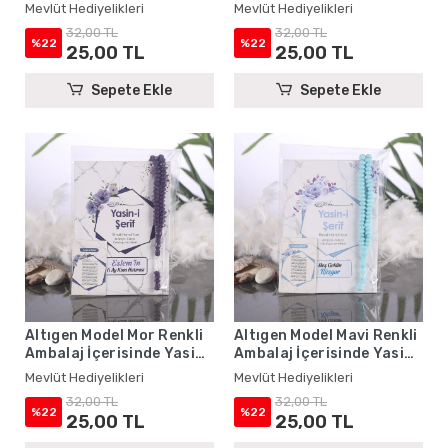
Yasin Kitabı, Magnet ve
Yasin Kitabı, Magnet ve
Mevlüt Hediyelikleri
Mevlüt Hediyelikleri
Tesbih - Mevlüt
Tesbih - Mevlüt
32,00 TL
32,00 TL
Hediyelikleri
Hediyelikleri
%22
%22
25,00 TL
25,00 TL
Sepete Ekle
Sepete Ekle
Altıgen Model Mor Renkli
Altıgen Model Mavi Renkli
Ambalaj İçerisinde Yasin
Ambalaj İçerisinde Yasin
Kitabı, Magnet ve Tesbih -
Kitabı, Magnet ve Tesbih -
Mevlüt Hediyelikleri
Mevlüt Hediyelikleri
Mevlüt Hediyelikleri
Mevlüt Hediyelikleri
32,00 TL
32,00 TL
%22
%22
25,00 TL
25,00 TL