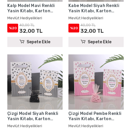
Kalp Model Mavi Renkli
Kabe Model Siyah Renkli
Yasin Kitabı, Karton
Yasin Kitabı, Karton
Çanta ve Tesbih - Mevlüt
Çanta ve Tesbih - Mevlüt
Mevlüt Hediyelikleri
Mevlüt Hediyelikleri
Hediyelikleri
Hediyelikleri
40,00 TL
40,00 TL
%20
%20
32,00 TL
32,00 TL
Sepete Ekle
Sepete Ekle
Çizgi Model Siyah Renkli
Çizgi Model Pembe Renkli
Yasin Kitabı, Karton
Yasin Kitabı, Karton
Çanta ve Tesbih - Mevlüt
Çanta ve Tesbih - Mevlüt
Mevlüt Hediyelikleri
Mevlüt Hediyelikleri
Hediyelikleri
Hediyelikleri