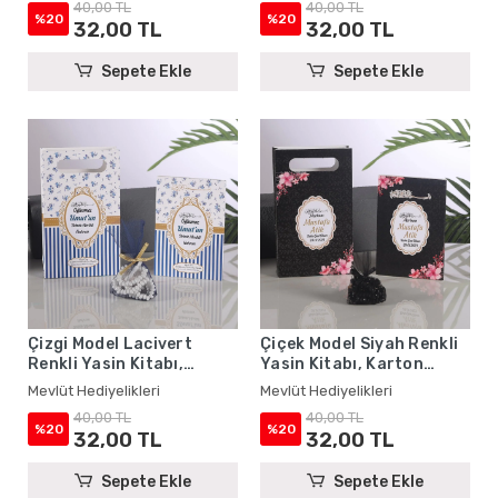
40,00 TL
40,00 TL
%20
%20
32,00 TL
32,00 TL
Sepete Ekle
Sepete Ekle
Çizgi Model Lacivert
Çiçek Model Siyah Renkli
Renkli Yasin Kitabı,
Yasin Kitabı, Karton
Karton Çanta ve Tesbih -
Çanta ve Tesbih - Mevlüt
Mevlüt Hediyelikleri
Mevlüt Hediyelikleri
Mevlüt Hediyelikleri
Hediyelikleri
40,00 TL
40,00 TL
%20
%20
32,00 TL
32,00 TL
Sepete Ekle
Sepete Ekle