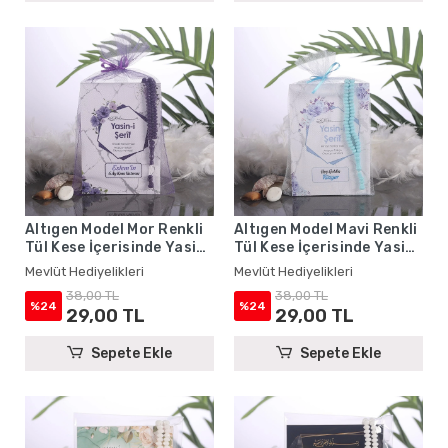
Altıgen Model Mor Renkli
Altıgen Model Mavi Renkli
Tül Kese İçerisinde Yasin
Tül Kese İçerisinde Yasin
Kitabı ve Tesbih - Mevlüt
Kitabı ve Tesbih - Mevlüt
Mevlüt Hediyelikleri
Mevlüt Hediyelikleri
Hediyelikleri
Hediyelikleri
38,00 TL
38,00 TL
%24
%24
29,00 TL
29,00 TL
Sepete Ekle
Sepete Ekle