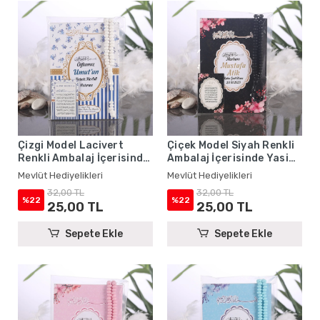
Çizgi Model Lacivert
Çiçek Model Siyah Renkli
Renkli Ambalaj İçerisinde
Ambalaj İçerisinde Yasin
Yasin Kitabı, Magnet ve
Kitabı, Magnet ve Tesbih -
Mevlüt Hediyelikleri
Mevlüt Hediyelikleri
Tesbih - Mevlüt
Mevlüt Hediyelikleri
32,00 TL
32,00 TL
Hediyelikleri
%22
%22
25,00 TL
25,00 TL
Sepete Ekle
Sepete Ekle