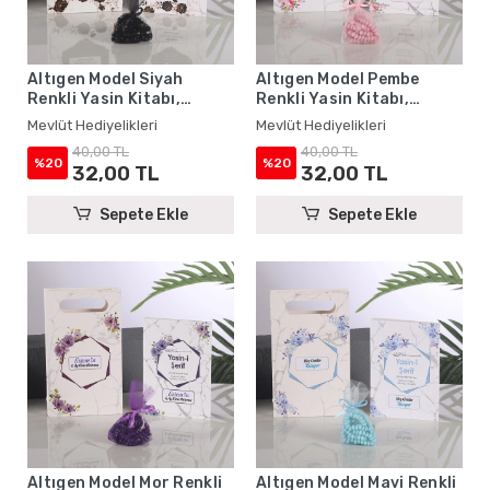
Altıgen Model Siyah
Altıgen Model Pembe
Renkli Yasin Kitabı,
Renkli Yasin Kitabı,
Karton Çanta ve Tesbih -
Karton Çanta ve Tesbih -
Mevlüt Hediyelikleri
Mevlüt Hediyelikleri
Mevlüt Hediyelikleri
Mevlüt Hediyelikleri
40,00 TL
40,00 TL
%20
%20
32,00 TL
32,00 TL
Sepete Ekle
Sepete Ekle
Altıgen Model Mor Renkli
Altıgen Model Mavi Renkli