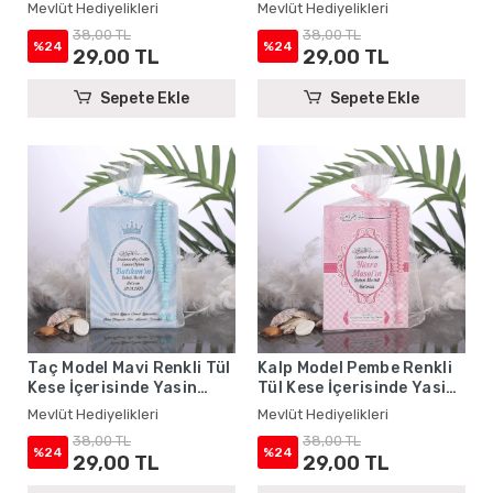
Yasin Kitabı ve Tesbih -
Kitabı ve Tesbih - Mevlüt
Mevlüt Hediyelikleri
Mevlüt Hediyelikleri
Mevlüt Hediyelikleri
Hediyelikleri
38,00 TL
38,00 TL
%24
%24
29,00 TL
29,00 TL
Sepete Ekle
Sepete Ekle
Taç Model Mavi Renkli Tül
Kalp Model Pembe Renkli
Kese İçerisinde Yasin
Tül Kese İçerisinde Yasin
Kitabı ve Tesbih - Mevlüt
Kitabı ve Tesbih - Mevlüt
Mevlüt Hediyelikleri
Mevlüt Hediyelikleri
Hediyelikleri
Hediyelikleri
38,00 TL
38,00 TL
%24
%24
29,00 TL
29,00 TL