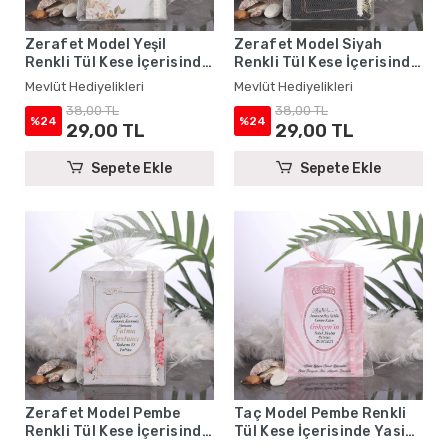
Zerafet Model Yeşil
Zerafet Model Siyah
Renkli Tül Kese İçerisinde
Renkli Tül Kese İçerisinde
Yasin Kitabı ve Tesbih -
Yasin Kitabı ve Tesbih -
Mevlüt Hediyelikleri
Mevlüt Hediyelikleri
Mevlüt Hediyelikleri
Mevlüt Hediyelikleri
38,00 TL
38,00 TL
%24
%24
29,00 TL
29,00 TL
Sepete Ekle
Sepete Ekle
Zerafet Model Pembe
Taç Model Pembe Renkli
Renkli Tül Kese İçerisinde
Tül Kese İçerisinde Yasin