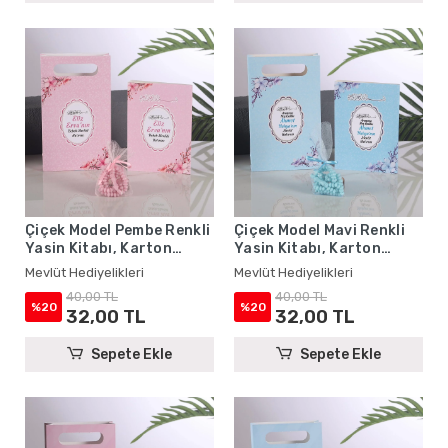
Çiçek Model Pembe Renkli
Çiçek Model Mavi Renkli
Yasin Kitabı, Karton
Yasin Kitabı, Karton
Çanta ve Tesbih - Mevlüt
Çanta ve Tesbih - Mevlüt
Mevlüt Hediyelikleri
Mevlüt Hediyelikleri
Hediyelikleri
Hediyelikleri
40,00 TL
40,00 TL
%20
%20
32,00 TL
32,00 TL
Sepete Ekle
Sepete Ekle