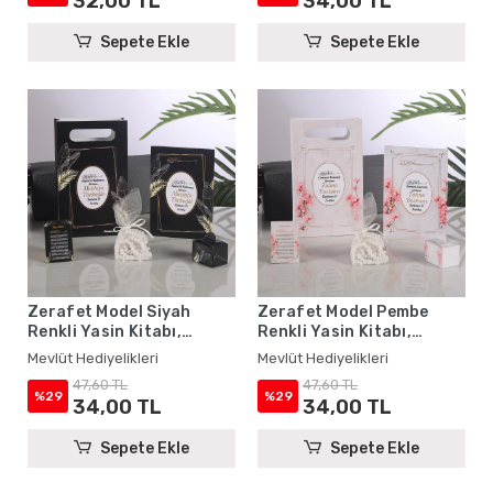
32,00 TL
34,00 TL
Sepete Ekle
Sepete Ekle
Zerafet Model Siyah
Zerafet Model Pembe
Renkli Yasin Kitabı,
Renkli Yasin Kitabı,
Lokum Kutusu, Magnet,
Lokum Kutusu, Magnet,
Mevlüt Hediyelikleri
Mevlüt Hediyelikleri
Karton Çanta ve Tesbih -
Karton Çanta ve Tesbih -
47,60 TL
47,60 TL
Mevlüt Hediyelikleri
Mevlüt Hediyelikleri
%29
%29
34,00 TL
34,00 TL
Sepete Ekle
Sepete Ekle