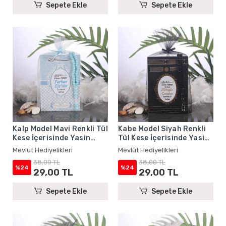
Sepete Ekle
Sepete Ekle
Kalp Model Mavi Renkli Tül
Kabe Model Siyah Renkli
Kese İçerisinde Yasin
Tül Kese İçerisinde Yasin
Kitabı ve Tesbih - Mevlüt
Kitabı ve Tesbih - Mevlüt
Mevlüt Hediyelikleri
Mevlüt Hediyelikleri
Hediyelikleri
Hediyelikleri
38,00 TL
38,00 TL
%24
%24
29,00 TL
29,00 TL
Sepete Ekle
Sepete Ekle