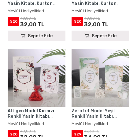
Yasin Kitabı, Karton
Yasin Kitabı, Karton
Çanta ve Tesbih - Mevlüt
Çanta ve Tesbih - Mevlüt
Mevlüt Hediyelikleri
Mevlüt Hediyelikleri
Hediyelikleri
Hediyelikleri
40,00 TL
40,00 TL
%20
%20
32,00 TL
32,00 TL
Sepete Ekle
Sepete Ekle
Altıgen Model Kırmızı
Zerafet Model Yeşil
Renkli Yasin Kitabı,
Renkli Yasin Kitabı,
Karton Çanta ve Tesbih -
Lokum Kutusu, Magnet,
Mevlüt Hediyelikleri
Mevlüt Hediyelikleri
Mevlüt Hediyelikleri
Karton Çanta ve Tesbih -
40,00 TL
47,60 TL
Mevlüt Hediyelikleri
%20
%29