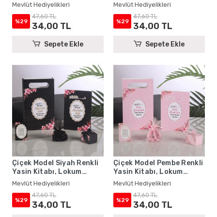
Kutusu, Magnet, Karton
Lokum Kutusu, Magnet,
Mevlüt Hediyelikleri
Mevlüt Hediyelikleri
Çanta ve Tesbih - Mevlüt
Karton Çanta ve Tesbih -
47,60 TL
47,60 TL
Hediyelikleri
Mevlüt Hediyelikleri
%29
%29
34,00 TL
34,00 TL
Sepete Ekle
Sepete Ekle
Çiçek Model Siyah Renkli
Çiçek Model Pembe Renkli
Yasin Kitabı, Lokum
Yasin Kitabı, Lokum
Kutusu, Magnet, Karton
Kutusu, Magnet, Karton
Mevlüt Hediyelikleri
Mevlüt Hediyelikleri
Çanta ve Tesbih - Mevlüt
Çanta ve Tesbih - Mevlüt
47,60 TL
47,60 TL
Hediyelikleri
Hediyelikleri
%29
%29
34,00 TL
34,00 TL