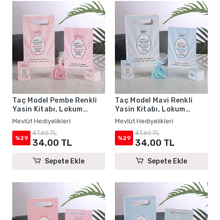
Taç Model Pembe Renkli
Taç Model Mavi Renkli
Yasin Kitabı, Lokum
Yasin Kitabı, Lokum
Kutusu, Magnet, Karton
Kutusu, Magnet, Karton
Mevlüt Hediyelikleri
Mevlüt Hediyelikleri
Çanta ve Tesbih - Mevlüt
Çanta ve Tesbih - Mevlüt
47,60 TL
47,60 TL
Hediyelikleri
Hediyelikleri
%29
%29
34,00 TL
34,00 TL
Sepete Ekle
Sepete Ekle