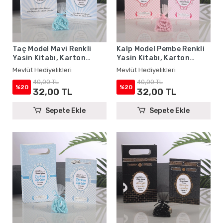
Taç Model Mavi Renkli
Kalp Model Pembe Renkli
Yasin Kitabı, Karton
Yasin Kitabı, Karton
Çanta ve Tesbih - Mevlüt
Çanta ve Tesbih - Mevlüt
Mevlüt Hediyelikleri
Mevlüt Hediyelikleri
Hediyelikleri
Hediyelikleri
40,00 TL
40,00 TL
%20
%20
32,00 TL
32,00 TL
Sepete Ekle
Sepete Ekle