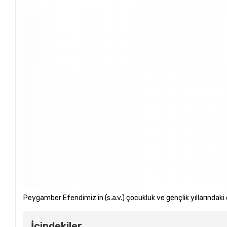
Peygamber Efendimiz'in (s.a.v.) çocukluk ve gençlik yıllarındaki ö
İçindekiler