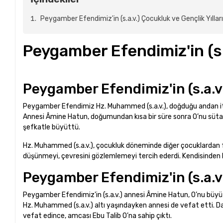
Peygamber Efendimiz'in (s.a.v.) Çocukluk ve Gençlik Yıllar
Peygamber Efendimiz'in (s.a
Peygamber Efendimiz'in (s.a.
Peygamber Efendimiz Hz. Muhammed (s.a.v.), doğduğu andan iti
Annesi Âmine Hatun, doğumundan kısa bir süre sonra O’nu sütan
şefkatle büyüttü.
Hz. Muhammed (s.a.v.), çocukluk döneminde diğer çocuklardan fa
düşünmeyi, çevresini gözlemlemeyi tercih ederdi. Kendisinden kü
Peygamber Efendimiz'in (s.a.v.
Peygamber Efendimiz'in (s.a.v.) annesi Âmine Hatun, O’nu büyüt
Hz. Muhammed (s.a.v.) altı yaşındayken annesi de vefat etti. D
vefat edince, amcası Ebu Talib O’na sahip çıktı.