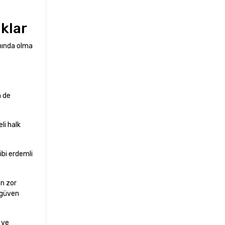
uklar
anında olma
m de
li halk
ibi erdemli
n zor
 güven
 ve