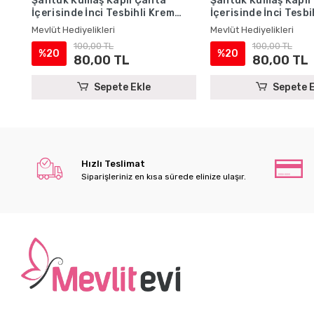
Şantuk Kumaş Kaplı Çanta
Şantuk Kumaş Kaplı
İçerisinde İnci Tesbihli Krem
İçerisinde İnci Tesb
Renkli Şantuk Yasin Kitabı Seti
Renkli Şantuk Yasin 
Mevlüt Hediyelikleri
Mevlüt Hediyelikleri
- Mevlüt Hediyelikleri
- Mevlüt Hediyelikler
100,00 TL
100,00 TL
%20
%20
80,00 TL
80,00 TL
Sepete Ekle
Sepete E
Hızlı Teslimat
Siparişleriniz en kısa sürede elinize ulaşır.