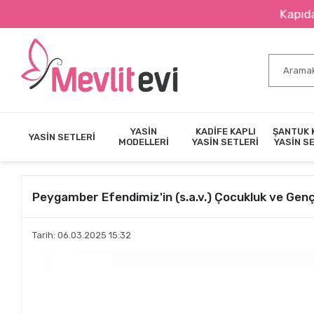
Kapıda Nakit Öde
YASİN
KADİFE KAPLI
ŞANTUK 
YASİN SETLERİ
MODELLERİ
YASİN SETLERİ
YASİN S
Peygamber Efendimiz'in (s.a.v.) Çocukluk ve Gençli
Tarih: 06.03.2025 15:32