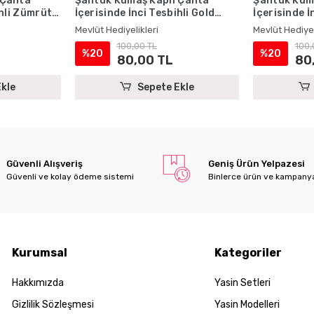
 Çanta
Şantuk Kumaş Kaplı Çanta
Şantuk Kum
ihli Zümrüt
İçerisinde İnci Tesbihli Gold
İçerisinde İ
Kitabı Seti
Renkli Şantuk Yasin Kitabı Seti
Renkli Şant
Mevlüt Hediyelikleri
Mevlüt Hediyel
i
- Mevlüt Hediyelikleri
- Mevlüt Hed
100,00 TL
100,
%20
%20
80,00 TL
80
kle
Sepete Ekle
Güvenli Alışveriş
Geniş Ürün Yelpazesi
Güvenli ve kolay ödeme sistemi
Binlerce ürün ve kampany
Kurumsal
Kategoriler
Hakkımızda
Yasin Setleri
Gizlilik Sözleşmesi
Yasin Modelleri