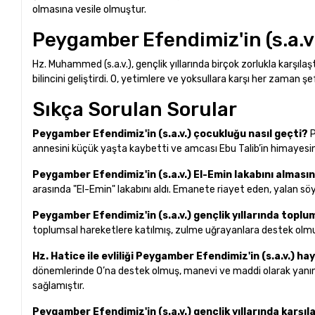
olmasına vesile olmuştur.
Peygamber Efendimiz'in (s.a.v.
Hz. Muhammed (s.a.v.), gençlik yıllarında birçok zorlukla karş
bilincini geliştirdi. O, yetimlere ve yoksullara karşı her zaman 
Sıkça Sorulan Sorular
Peygamber Efendimiz'in (s.a.v.) çocukluğu nasıl geçti?
P
annesini küçük yaşta kaybetti ve amcası Ebu Talib’in himayes
Peygamber Efendimiz'in (s.a.v.) El-Emin lakabını almasın
arasında "El-Emin" lakabını aldı. Emanete riayet eden, yalan s
Peygamber Efendimiz'in (s.a.v.) gençlik yıllarında toplum
toplumsal hareketlere katılmış, zulme uğrayanlara destek olm
Hz. Hatice ile evliliği Peygamber Efendimiz'in (s.a.v.) ha
dönemlerinde O’na destek olmuş, manevi ve maddi olarak yanın
sağlamıştır.
Peygamber Efendimiz'in (s.a.v.) gençlik yıllarında karşıla