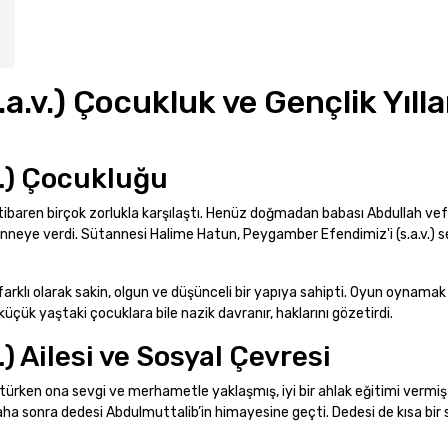
ı
.v.) Çocukluk ve Gençlik Yılla
v.) Çocukluğu
baren birçok zorlukla karşılaştı. Henüz doğmadan babası Abdullah vef
neye verdi. Sütannesi Halime Hatun, Peygamber Efendimiz'i (s.a.v.) s
rklı olarak sakin, olgun ve düşünceli bir yapıya sahipti. Oyun oynamak
çük yaştaki çocuklara bile nazik davranır, haklarını gözetirdi.
) Ailesi ve Sosyal Çevresi
ürken ona sevgi ve merhametle yaklaşmış, iyi bir ahlak eğitimi vermiş
aha sonra dedesi Abdulmuttalib’in himayesine geçti. Dedesi de kısa bir 