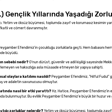
) Gençlik Yıllarında Yaşadığı Zorl
ılaştı. Yetim ve öksüz büyümesi, toplumda zayıf ve korumasız kesimin y
şefkatli ve cömert davranmıştır.
eygamber Efendimiz'in çocukluğu zorluklarla geçti. Hem babasını he
inde büyüdü.
ın sebebi nedir?
O’nun dürüst, güvenilir ve adil kişiliği sayesinde Mekke
öylemeyen ve haksızlığa asla müsaade etmeyen bir yapıya sahipti.
sal olaylara katılımı nasıldı?
Peygamber Efendimiz, "Hılful Fudul" g
uş ve adaletin savunucusu olmuştur.
yatında nasıl bir etki yarattı?
Hz. Hatice, Peygamber Efendimiz'in e
da bulunmuştur. Bu evlilik Peygamber Efendimiz'e büyük bir huzur ve
ştığı zorluklar nelerdir?
Yetim ve öksüz büyümesi, toplumda zayıf