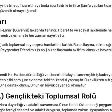
ırt etmedi. Ticaret hayatında Ebu Talib ile birlikte Şam’a yapılan tica
güvenilir olmayı öğrendi.
arı
El-Emin" (Güvenilir) lakabıyla tanındı. Ticarette ve sosyal ilişkilerinde 
lemedi ve emanete her zaman riayet etti.
ı) adlı toplumsal dayanışma hareketine katıldı. Bu antlaşma, zulme uğ
 Peygamber Efendimiz (s.a.v.) bu antlaşmada aktif rol almış ve hayat
di. Hz. Hatice, dürüstlüğü ve ticaret ahlakıyla tanınmış bir iş kadınıyd
n etkilenmiş ve evlenme teklifini kendisi yapmıştır. Bu evlilikten altı 
 O’na destek olmuş, O’nun en büyük dayanağı olmuştur.
.) Gençlikteki Toplumsal Rolü
ylara duyarlılığı ve adaleti savunması, O’nun ileride üstleneceği peygam
de gösterdiği cesaret ve adalet duygusu, toplumda zulme uğrayanların s