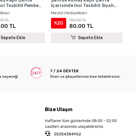
aş Kaplı Çanta
Şantuk Kumaş Kaplı Çanta
Şan
nci Tesbihli Pembe
İçerisinde İnci Tesbihli Siyah
İçe
uk Yasin Kitabı Seti
Renkli Şantuk Yasin Kitabı Seti
Ren
ikleri
Mevlüt Hediyelikleri
Mevl
iyelikleri
- Mevlüt Hediyelikleri
- M
00 TL
100,00 TL
%20
%
,00 TL
80,00 TL
Sepete Ekle
Sepete Ekle
7 / 24 DESTEK
a seçeneği
Öneri ve şikayetlerinizi bize iletebilirsiniz.
Bize Ulaşın
Haftanın tüm günlerinde 08:00 - 02:00
saatleri arasında ulaşabilirsiniz.
05354384962