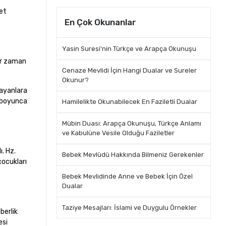
ret
En Çok Okunanlar
Yasin Suresi'nin Türkçe ve Arapça Okunuşu
her zaman
Cenaze Mevlidi İçin Hangi Dualar ve Sureler
Okunur?
rayanlara
ı boyunca
Hamilelikte Okunabilecek En Faziletli Dualar
Mübin Duası: Arapça Okunuşu, Türkçe Anlamı
ve Kabulüne Vesile Olduğu Faziletler
ı. Hz.
Bebek Mevlüdü Hakkında Bilmeniz Gerekenler
çocukları
Bebek Mevlidinde Anne ve Bebek İçin Özel
Dualar
Taziye Mesajları: İslami ve Duygulu Örnekler
berlik
esi