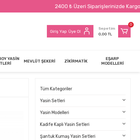
2400 ₺ Üzeri Siparişlerinizde Kargo BEDAVA !!!
0
Sepetim
Giriş Yap
Üye Ol
0,00 TL
BOY YASİN
EŞARP
MEVLÜT ŞEKERİ
ZİKİRMATİK
TLERİ
MODELLERİ
Tüm Kategoriler
Yasin Setleri
Yasin Modelleri
Kadife Kaplı Yasin Setleri
Şantuk Kumaş Yasin Setleri