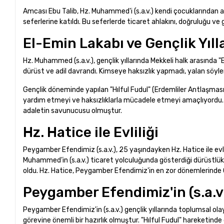
Amcası Ebu Talib, Hz. Muhammed'i (s.a.v.) kendi çocuklarından ay
seferlerine katıldı. Bu seferlerde ticaret ahlakını, doğruluğu ve 
El-Emin Lakabı ve Gençlik Yıll
Hz. Muhammed (s.a.v.), gençlik yıllarında Mekkeli halk arasında "
dürüst ve adil davrandı. Kimseye haksızlık yapmadı, yalan söy
Gençlik döneminde yapılan "Hılful Fudul" (Erdemliler Antlaşmas
yardım etmeyi ve haksızlıklarla mücadele etmeyi amaçlıyordu.
adaletin savunucusu olmuştur.
Hz. Hatice ile Evliliği
Peygamber Efendimiz (s.a.v.), 25 yaşındayken Hz. Hatice ile evlen
Muhammed’in (s.a.v.) ticaret yolculuğunda gösterdiği dürüstlükte
oldu. Hz. Hatice, Peygamber Efendimiz'in en zor dönemlerinde
Peygamber Efendimiz'in (s.a.v
Peygamber Efendimiz'in (s.a.v.) gençlik yıllarında toplumsal ola
görevine önemli bir hazırlık olmuştur. "Hılful Fudul" hareketin