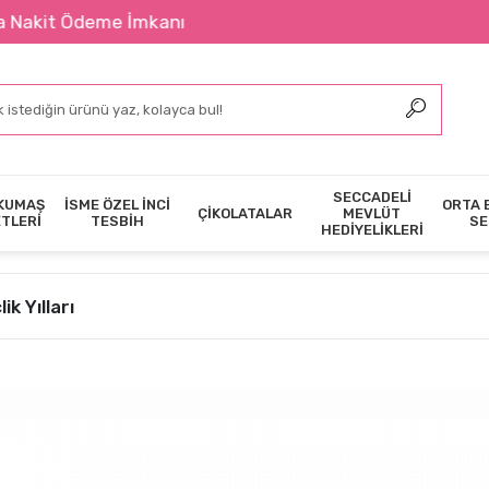
me İmkanı
SECCADELİ
KUMAŞ
İSME ÖZEL İNCİ
ORTA 
ÇİKOLATALAR
MEVLÜT
ETLERİ
TESBİH
SE
HEDİYELİKLERİ
k Yılları