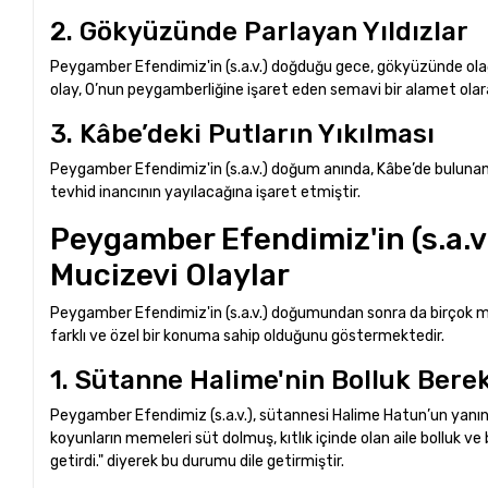
2. Gökyüzünde Parlayan Yıldızlar
Peygamber Efendimiz'in (s.a.v.) doğduğu gece, gökyüzünde olağa
olay, O’nun peygamberliğine işaret eden semavi bir alamet olara
3. Kâbe’deki Putların Yıkılması
Peygamber Efendimiz'in (s.a.v.) doğum anında, Kâbe’de bulunan p
tevhid inancının yayılacağına işaret etmiştir.
Peygamber Efendimiz'in (s.a
Mucizevi Olaylar
Peygamber Efendimiz'in (s.a.v.) doğumundan sonra da birçok mu
farklı ve özel bir konuma sahip olduğunu göstermektedir.
1. Sütanne Halime'nin Bolluk Berek
Peygamber Efendimiz (s.a.v.), sütannesi Halime Hatun’un yanın
koyunların memeleri süt dolmuş, kıtlık içinde olan aile bolluk
getirdi." diyerek bu durumu dile getirmiştir.