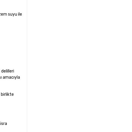
zem suyu ile
elilleri
sı amacıyla
birlikte
isra