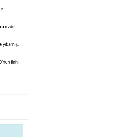
ve
nra evde
e yıkamış,
’nun ilahi