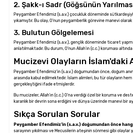
2. Şakk-ı Sadr (Göğsünün Yarılması
Peygamber Efendimiz (s.a.v.) çocukluk döneminde sütkardeşiyle
yıkamıştır. Bu olay, O’nun peygamberlik görevine manevi olarak 
3. Bulutun Gölgelemesi
Peygamber Efendimiz (s.a.v.), gençlik döneminde ticaret yapmak
anlatılmaktadır. Bu durum, O’nun Allah’ın (c.c.) koruması altınd
Mucizevi Olayların İslam'daki
Peygamber Efendimiz'in (s.a.v.) doğumundan önce, doğum anında
arasında kabul edilmektedir. İslam alimleri, bu tür olayların h
gerçekleştiğini ifade etmişlerdir.
Bu mucizeler, Allah’ın (c.c.) O’na verdiği özel bir koruma ve des
karanlık bir devrin sona erdiğini ve dünya üzerinde manevi bir 
Sıkça Sorulan Sorular
Peygamber Efendimiz'in (s.a.v.) doğumundan önce hangi
sarayının yıkılması ve Mecusilerin ateşinin sönmesi gibi olaylar 