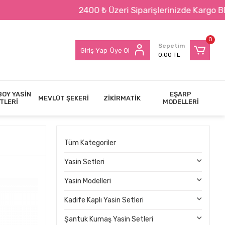
2400 ₺ Üzeri Siparişlerinizde Kargo BEDAVA !!!
0
Sepetim
Giriş Yap
Üye Ol
0,00 TL
BOY YASİN
EŞARP
MEVLÜT ŞEKERİ
ZİKİRMATİK
TLERİ
MODELLERİ
Tüm Kategoriler
Yasin Setleri
Yasin Modelleri
Kadife Kaplı Yasin Setleri
Şantuk Kumaş Yasin Setleri