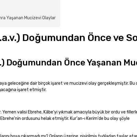
ra Yaşanan Mucizevi Olaylar
s.a.v.) Doğumundan Önce ve S
.v.) Doğumundan Önce Yaşanan Mu
a geleceğine dair birçok işaret ve mucizevi olay gerçekleşmiştir. Bu 
cağına işaret etmiştir.
inir. Yemen valisi Ebrehe, Kâbe'yi yıkmak amacıyla büyük bir ordu ve filler
yla Ebrehe'nin ordusunu helak etmiştir. Kur'an-ı Kerim'de bu olay şöyle
larını boşa çıkarmadı mı? Onların üzerine, pişirilmiş tuğladan taşlar ata