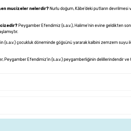
şen mucizeler nelerdir?
Nurlu doğum, Kâbe’deki putların devrilmesi 
ucizedir?
Peygamber Efendimiz (s.a.v.), Halime’nin evine geldikten so
şlamıştır.
'in (s.a.v.) çocukluk döneminde göğsünü yararak kalbini zemzem suyu il
, Peygamber Efendimiz'in (s.a.v.) peygamberliğinin delillerindendir ve O