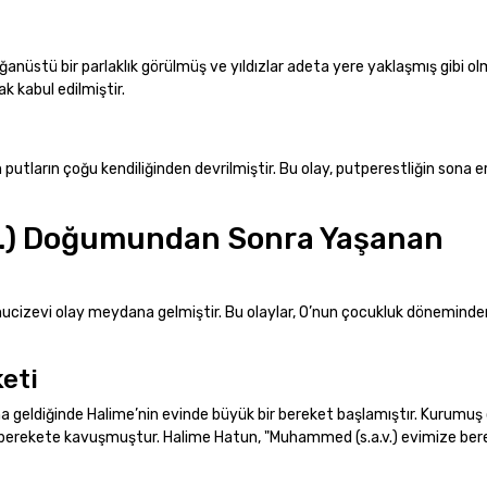
nüstü bir parlaklık görülmüş ve yıldızlar adeta yere yaklaşmış gibi ol
k kabul edilmiştir.
utların çoğu kendiliğinden devrilmiştir. Bu olay, putperestliğin sona e
.v.) Doğumundan Sonra Yaşanan
cizevi olay meydana gelmiştir. Bu olaylar, O’nun çocukluk döneminden
eti
a geldiğinde Halime’nin evinde büyük bir bereket başlamıştır. Kurumuş
 ve berekete kavuşmuştur. Halime Hatun, "Muhammed (s.a.v.) evimize be