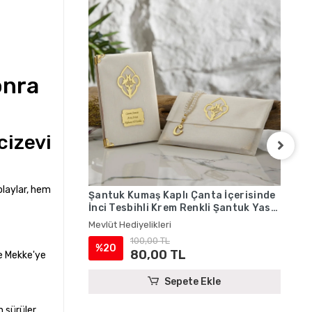
onra
cizevi
olaylar, hem
Şantuk Kumaş Kaplı Çanta İçerisinde
Şan
İnci Tesbihli Krem Renkli Şantuk Yasin
İnc
Kitabı Seti - Mevlüt Hediyelikleri
Yas
Mevlüt Hediyelikleri
Mevl
Hed
100,00 TL
%20
%
80,00 TL
le Mekke'ye
Sepete Ekle
n sürüler