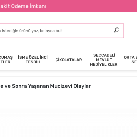
İmkanı
SECCADELİ
KUMAŞ
İSME ÖZEL İNCİ
ORTA 
ÇİKOLATALAR
MEVLÜT
ETLERİ
TESBİH
SE
HEDİYELİKLERİ
e ve Sonra Yaşanan Mucizevi Olaylar