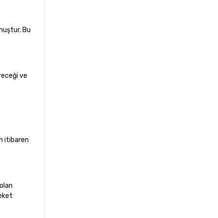
muştur. Bu
receği ve
 itibaren
 olan
reket