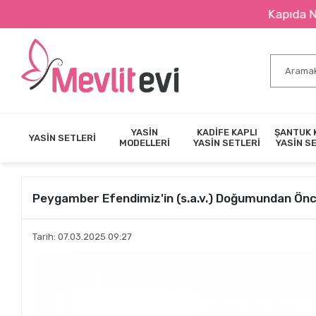
Kapıda Nakit Ödeme 
YASİN
KADİFE KAPLI
ŞANTUK 
YASİN SETLERİ
MODELLERİ
YASİN SETLERİ
YASİN S
Peygamber Efendimiz'in (s.a.v.) Doğumundan Önc
Tarih: 07.03.2025 09:27