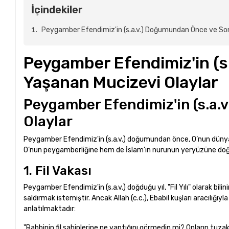
İçindekiler
Peygamber Efendimiz'in (s.a.v.) Doğumundan Önce ve Son
Peygamber Efendimiz'in (
Yaşanan Mucizevi Olaylar
Peygamber Efendimiz'in (s.a
Olaylar
Peygamber Efendimiz'in (s.a.v.) doğumundan önce, O’nun dünyay
O’nun peygamberliğine hem de İslam’ın nurunun yeryüzüne doğa
1. Fil Vakası
Peygamber Efendimiz'in (s.a.v.) doğduğu yıl, "Fil Yılı" olarak bil
saldırmak istemiştir. Ancak Allah (c.c.), Ebabil kuşları aracılığı
anlatılmaktadır:
"Rabbinin fil sahiplerine ne yaptığını görmedin mi? Onların tuzak