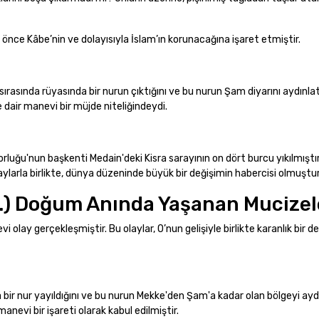
nce Kâbe’nin ve dolayısıyla İslam’ın korunacağına işaret etmiştir.
ırasında rüyasında bir nurun çıktığını ve bu nurun Şam diyarını aydınlat
dair manevi bir müjde niteliğindeydi.
uğu'nun başkenti Medain'deki Kisra sarayının on dört burcu yıkılmıştır.
ylarla birlikte, dünya düzeninde büyük bir değişimin habercisi olmuştur
v.) Doğum Anında Yaşanan Mucizel
lay gerçekleşmiştir. Bu olaylar, O’nun gelişiyle birlikte karanlık bir d
ir nur yayıldığını ve bu nurun Mekke'den Şam'a kadar olan bölgeyi aydı
anevi bir işareti olarak kabul edilmiştir.