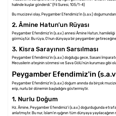
halinde kuşlar gönderdi." (Fil Suresi, 105/1-4)
Bu mucizevi olay, Peygamber Efendimiz'in (s.a.v.) doğumundan ö
2. Âmine Hatun’un Rüyası
Peygamber Efendimiz'in (s.a.v.) annesi Âmine Hatun, hamileliği s
görmüştür. Bu rüya, O’nun dünyaya bir peygamber getireceğine 
3. Kisra Sarayının Sarsılması
Peygamber Efendimiz'in (s.a.v.) doğduğu gece, Sasani İmparatorl
Mecusilerin ateşinin sönmesi ve Sava Gölü’nün kuruması gibi ola
Peygamber Efendimiz'in (s.a.
Peygamber Efendimiz'in (s.a.v.) doğum anında da birçok mucizevi o
erip, nurlu bir dönemin başladığını göstermiştir.
1. Nurlu Doğum
Hz. Âmine, Peygamber Efendimiz'i (s.a.v.) doğurduğunda etrafa b
anlatmıştır. Bu nur, İslam'ın ışığının tüm dünyaya yayılacağının m