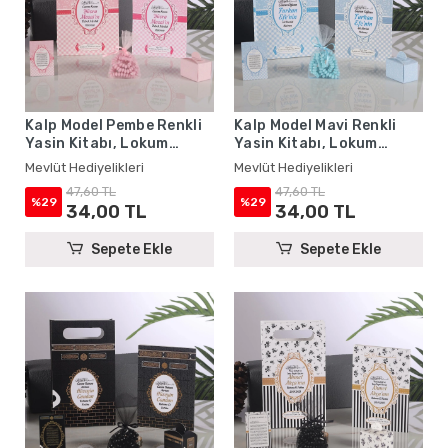
Kalp Model Pembe Renkli
Kalp Model Mavi Renkli
Yasin Kitabı, Lokum
Yasin Kitabı, Lokum
Kutusu, Magnet, Karton
Kutusu, Magnet, Karton
Mevlüt Hediyelikleri
Mevlüt Hediyelikleri
Çanta ve Tesbih - Mevlüt
Çanta ve Tesbih - Mevlüt
47,60 TL
47,60 TL
Hediyelikleri
Hediyelikleri
%29
%29
34,00 TL
34,00 TL
Sepete Ekle
Sepete Ekle