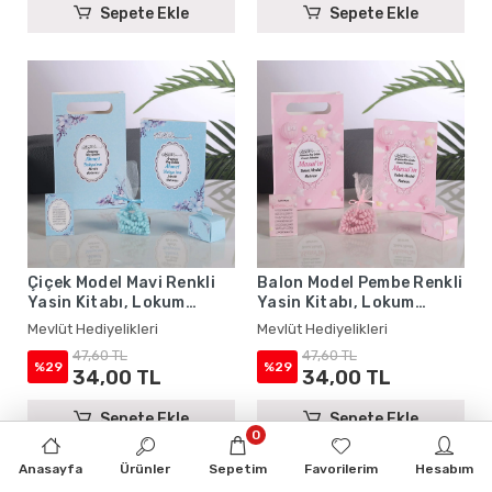
Sepete Ekle
Sepete Ekle
Çiçek Model Mavi Renkli
Balon Model Pembe Renkli
Yasin Kitabı, Lokum
Yasin Kitabı, Lokum
Kutusu, Magnet, Karton
Kutusu, Magnet, Karton
Mevlüt Hediyelikleri
Mevlüt Hediyelikleri
Çanta ve Tesbih - Mevlüt
Çanta ve Tesbih - Mevlüt
47,60 TL
47,60 TL
Hediyelikleri
Hediyelikleri
%29
%29
34,00 TL
34,00 TL
Sepete Ekle
Sepete Ekle
0
Anasayfa
Ürünler
Sepetim
Favorilerim
Hesabım