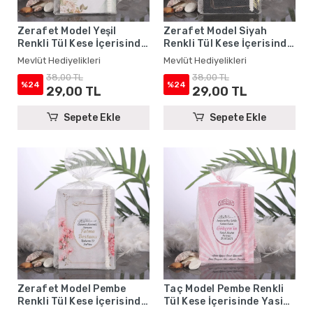
Zerafet Model Yeşil
Zerafet Model Siyah
Renkli Tül Kese İçerisinde
Renkli Tül Kese İçerisinde
Yasin Kitabı ve Tesbih -
Yasin Kitabı ve Tesbih -
Mevlüt Hediyelikleri
Mevlüt Hediyelikleri
Mevlüt Hediyelikleri
Mevlüt Hediyelikleri
38,00 TL
38,00 TL
%24
%24
29,00 TL
29,00 TL
Sepete Ekle
Sepete Ekle
Zerafet Model Pembe
Taç Model Pembe Renkli
Renkli Tül Kese İçerisinde
Tül Kese İçerisinde Yasin