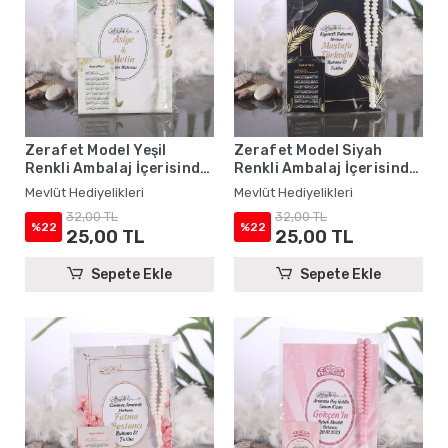
Zerafet Model Yeşil
Zerafet Model Siyah
Renkli Ambalaj İçerisinde
Renkli Ambalaj İçerisinde
Yasin Kitabı, Magnet ve
Yasin Kitabı, Magnet ve
Mevlüt Hediyelikleri
Mevlüt Hediyelikleri
Tesbih - Mevlüt
Tesbih - Mevlüt
32,00 TL
32,00 TL
Hediyelikleri
Hediyelikleri
%22
%22
25,00 TL
25,00 TL
Sepete Ekle
Sepete Ekle