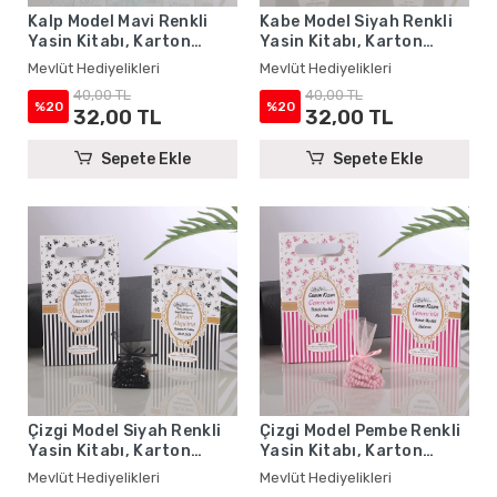
Kalp Model Mavi Renkli
Kabe Model Siyah Renkli
Yasin Kitabı, Karton
Yasin Kitabı, Karton
Çanta ve Tesbih - Mevlüt
Çanta ve Tesbih - Mevlüt
Mevlüt Hediyelikleri
Mevlüt Hediyelikleri
Hediyelikleri
Hediyelikleri
40,00 TL
40,00 TL
%20
%20
32,00 TL
32,00 TL
Sepete Ekle
Sepete Ekle
Çizgi Model Siyah Renkli
Çizgi Model Pembe Renkli
Yasin Kitabı, Karton
Yasin Kitabı, Karton
Çanta ve Tesbih - Mevlüt
Çanta ve Tesbih - Mevlüt
Mevlüt Hediyelikleri
Mevlüt Hediyelikleri
Hediyelikleri
Hediyelikleri