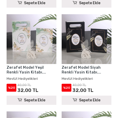
Sepete Ekle
Sepete Ekle
Zerafet Model Yeşil
Zerafet Model Siyah
Renkli Yasin Kitabı,
Renkli Yasin Kitabı,
Karton Çanta ve Tesbih -
Karton Çanta ve Tesbih -
Mevlüt Hediyelikleri
Mevlüt Hediyelikleri
Mevlüt Hediyelikleri
Mevlüt Hediyelikleri
40,00 TL
40,00 TL
%20
%20
32,00 TL
32,00 TL
Sepete Ekle
Sepete Ekle