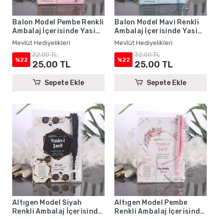
Balon Model Pembe Renkli
Balon Model Mavi Renkli
Ambalaj İçerisinde Yasin
Ambalaj İçerisinde Yasin
Kitabı, Magnet ve Tesbih -
Kitabı, Magnet ve Tesbih -
Mevlüt Hediyelikleri
Mevlüt Hediyelikleri
Mevlüt Hediyelikleri
Mevlüt Hediyelikleri
32,00 TL
32,00 TL
%22
%22
25,00 TL
25,00 TL
Sepete Ekle
Sepete Ekle
Altıgen Model Siyah
Altıgen Model Pembe
Renkli Ambalaj İçerisinde
Renkli Ambalaj İçerisinde