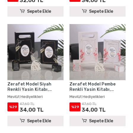
32,00 TL
34,00 TL
Sepete Ekle
Sepete Ekle
Zerafet Model Siyah
Zerafet Model Pembe
Renkli Yasin Kitabı,
Renkli Yasin Kitabı,
Lokum Kutusu, Magnet,
Lokum Kutusu, Magnet,
Mevlüt Hediyelikleri
Mevlüt Hediyelikleri
Karton Çanta ve Tesbih -
Karton Çanta ve Tesbih -
47,60 TL
47,60 TL
Mevlüt Hediyelikleri
Mevlüt Hediyelikleri
%29
%29
34,00 TL
34,00 TL
Sepete Ekle
Sepete Ekle