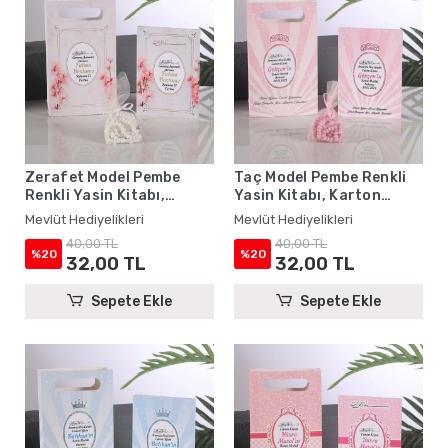
Zerafet Model Pembe
Taç Model Pembe Renkli
Renkli Yasin Kitabı,
Yasin Kitabı, Karton
Karton Çanta ve Tesbih -
Çanta ve Tesbih - Mevlüt
Mevlüt Hediyelikleri
Mevlüt Hediyelikleri
Mevlüt Hediyelikleri
Hediyelikleri
40,00 TL
40,00 TL
%20
%20
32,00 TL
32,00 TL
Sepete Ekle
Sepete Ekle