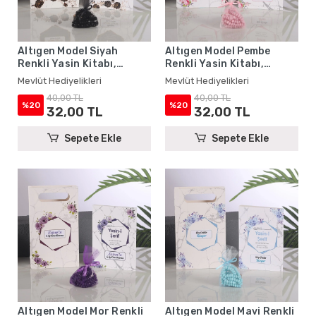
Altıgen Model Siyah
Altıgen Model Pembe
Renkli Yasin Kitabı,
Renkli Yasin Kitabı,
Karton Çanta ve Tesbih -
Karton Çanta ve Tesbih -
Mevlüt Hediyelikleri
Mevlüt Hediyelikleri
Mevlüt Hediyelikleri
Mevlüt Hediyelikleri
40,00 TL
40,00 TL
%20
%20
32,00 TL
32,00 TL
Sepete Ekle
Sepete Ekle
Altıgen Model Mor Renkli
Altıgen Model Mavi Renkli