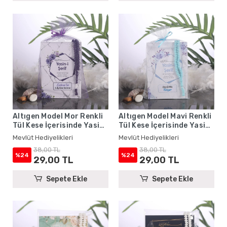
Altıgen Model Mor Renkli
Altıgen Model Mavi Renkli
Tül Kese İçerisinde Yasin
Tül Kese İçerisinde Yasin
Kitabı ve Tesbih - Mevlüt
Kitabı ve Tesbih - Mevlüt
Mevlüt Hediyelikleri
Mevlüt Hediyelikleri
Hediyelikleri
Hediyelikleri
38,00 TL
38,00 TL
%24
%24
29,00 TL
29,00 TL
Sepete Ekle
Sepete Ekle