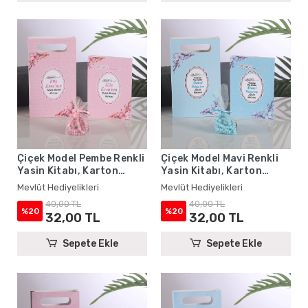
Çiçek Model Pembe Renkli
Çiçek Model Mavi Renkli
Yasin Kitabı, Karton
Yasin Kitabı, Karton
Çanta ve Tesbih - Mevlüt
Çanta ve Tesbih - Mevlüt
Mevlüt Hediyelikleri
Mevlüt Hediyelikleri
Hediyelikleri
Hediyelikleri
40,00 TL
40,00 TL
%20
%20
32,00 TL
32,00 TL
Sepete Ekle
Sepete Ekle