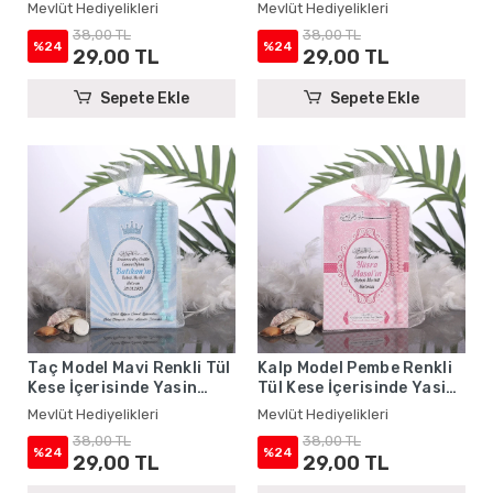
Yasin Kitabı ve Tesbih -
Kitabı ve Tesbih - Mevlüt
Mevlüt Hediyelikleri
Mevlüt Hediyelikleri
Mevlüt Hediyelikleri
Hediyelikleri
38,00 TL
38,00 TL
%24
%24
29,00 TL
29,00 TL
Sepete Ekle
Sepete Ekle
Taç Model Mavi Renkli Tül
Kalp Model Pembe Renkli
Kese İçerisinde Yasin
Tül Kese İçerisinde Yasin
Kitabı ve Tesbih - Mevlüt
Kitabı ve Tesbih - Mevlüt
Mevlüt Hediyelikleri
Mevlüt Hediyelikleri
Hediyelikleri
Hediyelikleri
38,00 TL
38,00 TL
%24
%24
29,00 TL
29,00 TL