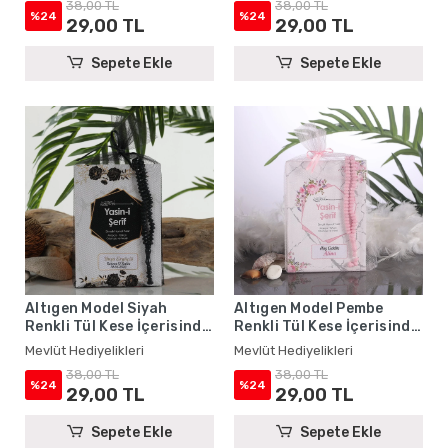
38,00 TL
38,00 TL
%24
%24
29,00 TL
29,00 TL
Sepete Ekle
Sepete Ekle
Altıgen Model Siyah
Altıgen Model Pembe
Renkli Tül Kese İçerisinde
Renkli Tül Kese İçerisinde
Yasin Kitabı ve Tesbih -
Yasin Kitabı ve Tesbih -
Mevlüt Hediyelikleri
Mevlüt Hediyelikleri
Mevlüt Hediyelikleri
Mevlüt Hediyelikleri
38,00 TL
38,00 TL
%24
%24
29,00 TL
29,00 TL
Sepete Ekle
Sepete Ekle