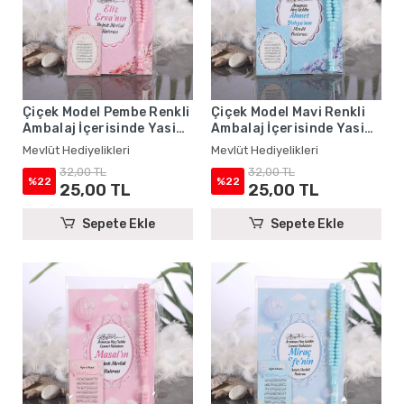
Çiçek Model Pembe Renkli
Çiçek Model Mavi Renkli
Ambalaj İçerisinde Yasin
Ambalaj İçerisinde Yasin
Kitabı, Magnet ve Tesbih -
Kitabı, Magnet ve Tesbih -
Mevlüt Hediyelikleri
Mevlüt Hediyelikleri
Mevlüt Hediyelikleri
Mevlüt Hediyelikleri
32,00 TL
32,00 TL
%22
%22
25,00 TL
25,00 TL
Sepete Ekle
Sepete Ekle