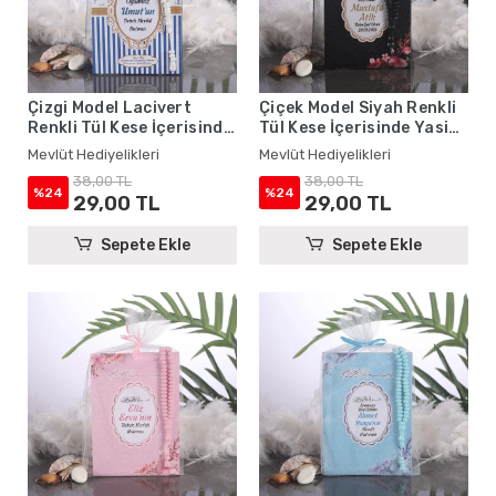
Çizgi Model Lacivert
Çiçek Model Siyah Renkli
Renkli Tül Kese İçerisinde
Tül Kese İçerisinde Yasin
Yasin Kitabı ve Tesbih -
Kitabı ve Tesbih - Mevlüt
Mevlüt Hediyelikleri
Mevlüt Hediyelikleri
Mevlüt Hediyelikleri
Hediyelikleri
38,00 TL
38,00 TL
%24
%24
29,00 TL
29,00 TL
Sepete Ekle
Sepete Ekle