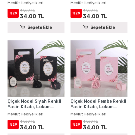
Kutusu, Magnet, Karton
Lokum Kutusu, Magnet,
Mevlüt Hediyelikleri
Mevlüt Hediyelikleri
Çanta ve Tesbih - Mevlüt
Karton Çanta ve Tesbih -
47,60 TL
47,60 TL
Hediyelikleri
Mevlüt Hediyelikleri
%29
%29
34,00 TL
34,00 TL
Sepete Ekle
Sepete Ekle
Çiçek Model Siyah Renkli
Çiçek Model Pembe Renkli
Yasin Kitabı, Lokum
Yasin Kitabı, Lokum
Kutusu, Magnet, Karton
Kutusu, Magnet, Karton
Mevlüt Hediyelikleri
Mevlüt Hediyelikleri
Çanta ve Tesbih - Mevlüt
Çanta ve Tesbih - Mevlüt
47,60 TL
47,60 TL
Hediyelikleri
Hediyelikleri
%29
%29
34,00 TL
34,00 TL