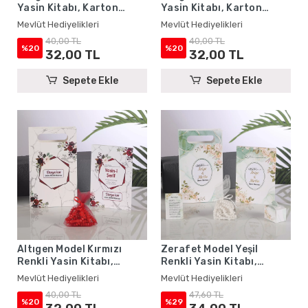
Yasin Kitabı, Karton
Yasin Kitabı, Karton
Çanta ve Tesbih - Mevlüt
Çanta ve Tesbih - Mevlüt
Mevlüt Hediyelikleri
Mevlüt Hediyelikleri
Hediyelikleri
Hediyelikleri
40,00 TL
40,00 TL
%20
%20
32,00 TL
32,00 TL
Sepete Ekle
Sepete Ekle
Altıgen Model Kırmızı
Zerafet Model Yeşil
Renkli Yasin Kitabı,
Renkli Yasin Kitabı,
Karton Çanta ve Tesbih -
Lokum Kutusu, Magnet,
Mevlüt Hediyelikleri
Mevlüt Hediyelikleri
Mevlüt Hediyelikleri
Karton Çanta ve Tesbih -
40,00 TL
47,60 TL
Mevlüt Hediyelikleri
%20
%29