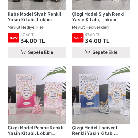
Kabe Model Siyah Renkli
Çizgi Model Siyah Renkli
Yasin Kitabı, Lokum
Yasin Kitabı, Lokum
Kutusu, Magnet, Karton
Kutusu, Magnet, Karton
Mevlüt Hediyelikleri
Mevlüt Hediyelikleri
Çanta ve Tesbih - Mevlüt
Çanta ve Tesbih - Mevlüt
47,60 TL
47,60 TL
Hediyelikleri
Hediyelikleri
%29
%29
34,00 TL
34,00 TL
Sepete Ekle
Sepete Ekle
Çizgi Model Pembe Renkli
Çizgi Model Lacivert
Yasin Kitabı, Lokum
Renkli Yasin Kitabı,