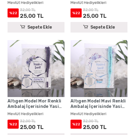
Yasin Kitabı, Magnet ve
Yasin Kitabı, Magnet ve
Mevlüt Hediyelikleri
Mevlüt Hediyelikleri
Tesbih - Mevlüt
Tesbih - Mevlüt
32,00 TL
32,00 TL
Hediyelikleri
Hediyelikleri
%22
%22
25,00 TL
25,00 TL
Sepete Ekle
Sepete Ekle
Altıgen Model Mor Renkli
Altıgen Model Mavi Renkli
Ambalaj İçerisinde Yasin
Ambalaj İçerisinde Yasin
Kitabı, Magnet ve Tesbih -
Kitabı, Magnet ve Tesbih -
Mevlüt Hediyelikleri
Mevlüt Hediyelikleri
Mevlüt Hediyelikleri
Mevlüt Hediyelikleri
32,00 TL
32,00 TL
%22
%22
25,00 TL
25,00 TL