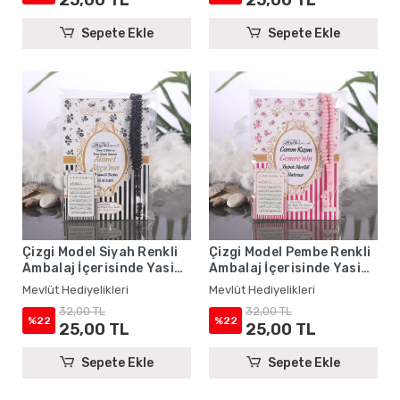
Sepete Ekle
Sepete Ekle
Çizgi Model Siyah Renkli
Çizgi Model Pembe Renkli
Ambalaj İçerisinde Yasin
Ambalaj İçerisinde Yasin
Kitabı, Magnet ve Tesbih -
Kitabı, Magnet ve Tesbih -
Mevlüt Hediyelikleri
Mevlüt Hediyelikleri
Mevlüt Hediyelikleri
Mevlüt Hediyelikleri
32,00 TL
32,00 TL
%22
%22
25,00 TL
25,00 TL
Sepete Ekle
Sepete Ekle