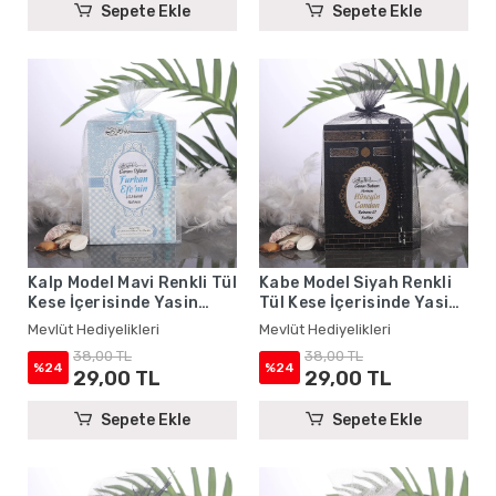
Sepete Ekle
Sepete Ekle
Kalp Model Mavi Renkli Tül
Kabe Model Siyah Renkli
Kese İçerisinde Yasin
Tül Kese İçerisinde Yasin
Kitabı ve Tesbih - Mevlüt
Kitabı ve Tesbih - Mevlüt
Mevlüt Hediyelikleri
Mevlüt Hediyelikleri
Hediyelikleri
Hediyelikleri
38,00 TL
38,00 TL
%24
%24
29,00 TL
29,00 TL
Sepete Ekle
Sepete Ekle