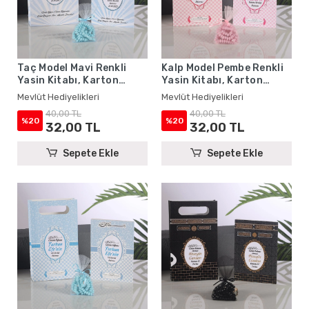
Taç Model Mavi Renkli
Kalp Model Pembe Renkli
Yasin Kitabı, Karton
Yasin Kitabı, Karton
Çanta ve Tesbih - Mevlüt
Çanta ve Tesbih - Mevlüt
Mevlüt Hediyelikleri
Mevlüt Hediyelikleri
Hediyelikleri
Hediyelikleri
40,00 TL
40,00 TL
%20
%20
32,00 TL
32,00 TL
Sepete Ekle
Sepete Ekle