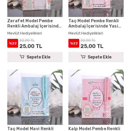
Zerafet Model Pembe
Taç Model Pembe Renkli
Renkli Ambalaj İçerisinde
Ambalaj İçerisinde Yasin
Yasin Kitabı, Magnet ve
Kitabı, Magnet ve Tesbih -
Mevlüt Hediyelikleri
Mevlüt Hediyelikleri
Tesbih - Mevlüt
Mevlüt Hediyelikleri
32,00 TL
32,00 TL
Hediyelikleri
%22
%22
25,00 TL
25,00 TL
Sepete Ekle
Sepete Ekle
Taç Model Mavi Renkli
Kalp Model Pembe Renkli