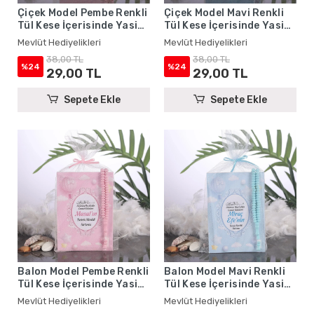
Çiçek Model Pembe Renkli
Çiçek Model Mavi Renkli
Tül Kese İçerisinde Yasin
Tül Kese İçerisinde Yasin
Kitabı ve Tesbih - Mevlüt
Kitabı ve Tesbih - Mevlüt
Mevlüt Hediyelikleri
Mevlüt Hediyelikleri
Hediyelikleri
Hediyelikleri
38,00 TL
38,00 TL
%24
%24
29,00 TL
29,00 TL
Sepete Ekle
Sepete Ekle
Balon Model Pembe Renkli
Balon Model Mavi Renkli
Tül Kese İçerisinde Yasin
Tül Kese İçerisinde Yasin
Kitabı ve Tesbih - Mevlüt
Kitabı ve Tesbih - Mevlüt
Mevlüt Hediyelikleri
Mevlüt Hediyelikleri
Hediyelikleri
Hediyelikleri