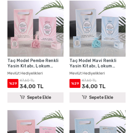
Taç Model Pembe Renkli
Taç Model Mavi Renkli
Yasin Kitabı, Lokum
Yasin Kitabı, Lokum
Kutusu, Magnet, Karton
Kutusu, Magnet, Karton
Mevlüt Hediyelikleri
Mevlüt Hediyelikleri
Çanta ve Tesbih - Mevlüt
Çanta ve Tesbih - Mevlüt
47,60 TL
47,60 TL
Hediyelikleri
Hediyelikleri
%29
%29
34,00 TL
34,00 TL
Sepete Ekle
Sepete Ekle