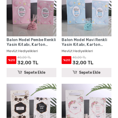
Balon Model Pembe Renkli
Balon Model Mavi Renkli
Yasin Kitabı, Karton
Yasin Kitabı, Karton
Çanta ve Tesbih - Mevlüt
Çanta ve Tesbih - Mevlüt
Mevlüt Hediyelikleri
Mevlüt Hediyelikleri
Hediyelikleri
Hediyelikleri
40,00 TL
40,00 TL
%20
%20
32,00 TL
32,00 TL
Sepete Ekle
Sepete Ekle