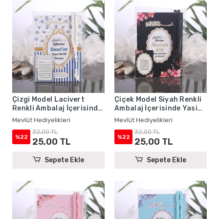
Çizgi Model Lacivert
Çiçek Model Siyah Renkli
Renkli Ambalaj İçerisinde
Ambalaj İçerisinde Yasin
Yasin Kitabı, Magnet ve
Kitabı, Magnet ve Tesbih -
Mevlüt Hediyelikleri
Mevlüt Hediyelikleri
Tesbih - Mevlüt
Mevlüt Hediyelikleri
32,00 TL
32,00 TL
Hediyelikleri
%22
%22
25,00 TL
25,00 TL
Sepete Ekle
Sepete Ekle