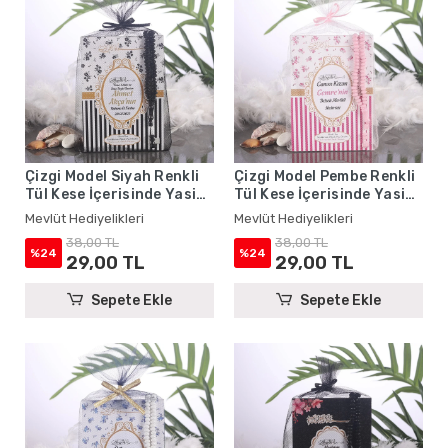
Çizgi Model Siyah Renkli
Çizgi Model Pembe Renkli
Tül Kese İçerisinde Yasin
Tül Kese İçerisinde Yasin
Kitabı ve Tesbih - Mevlüt
Kitabı ve Tesbih - Mevlüt
Mevlüt Hediyelikleri
Mevlüt Hediyelikleri
Hediyelikleri
Hediyelikleri
38,00 TL
38,00 TL
%24
%24
29,00 TL
29,00 TL
Sepete Ekle
Sepete Ekle