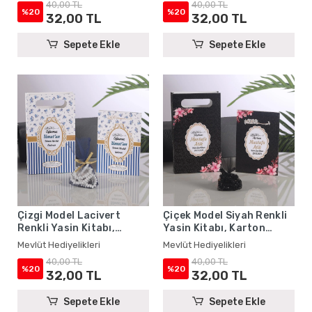
40,00 TL
40,00 TL
%20
%20
32,00 TL
32,00 TL
Sepete Ekle
Sepete Ekle
Çizgi Model Lacivert
Çiçek Model Siyah Renkli
Renkli Yasin Kitabı,
Yasin Kitabı, Karton
Karton Çanta ve Tesbih -
Çanta ve Tesbih - Mevlüt
Mevlüt Hediyelikleri
Mevlüt Hediyelikleri
Mevlüt Hediyelikleri
Hediyelikleri
40,00 TL
40,00 TL
%20
%20
32,00 TL
32,00 TL
Sepete Ekle
Sepete Ekle