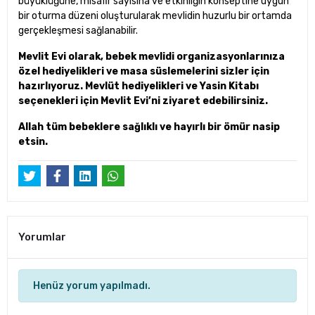
büyüklüğüne, misafir sayısına ve etkinliğin konseptine uygun
bir oturma düzeni oluşturularak mevlidin huzurlu bir ortamda
gerçekleşmesi sağlanabilir.
Mevlit Evi olarak, bebek mevlidi organizasyonlarınıza
özel hediyelikleri ve masa süslemelerini sizler için
hazırlıyoruz. Mevlüt hediyelikleri ve Yasin Kitabı
seçenekleri için Mevlit Evi’ni ziyaret edebilirsiniz.
Allah tüm bebeklere sağlıklı ve hayırlı bir ömür nasip
etsin.
Yorumlar
Henüz yorum yapılmadı.