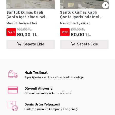
Şantuk Kumaş Kaplı
Şantuk Kumaş Kaplı
Çanta İçerisinde İnci
Çanta İçerisinde İnci
Tesbihli Krem Renkli
Tesbihli Zümrüt Renkli
Mevlüt Hediyelikleri
Mevlüt Hediyelikleri
Şantuk Yasin Kitabı Seti -
Şantuk Yasin Kitabı Seti -
100,00 TL
100,00 TL
Mevlüt Hediyelikleri
Mevlüt Hediyelikleri
%20
%20
80,00 TL
80,00 TL
Sepete Ekle
Sepete Ekle
Hızlı Teslimat
Siparişleriniz en kısa sürede elinize ulaşır.
Güvenli Alışveriş
Güvenli ve kolay ödeme sistemi
Geniş Ürün Yelpazesi
Binlerce ürün ve kampanya seçeneği