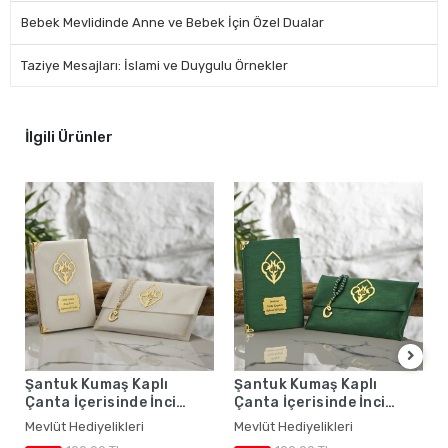
Bebek Mevlidinde Anne ve Bebek İçin Özel Dualar
Taziye Mesajları: İslami ve Duygulu Örnekler
İlgili Ürünler
Şantuk Kumaş Kaplı
Şantuk Kumaş Kaplı
Çanta İçerisinde İnci
Çanta İçerisinde İnci
Tesbihli Krem Renkli
Tesbihli Zümrüt Renkli
Mevlüt Hediyelikleri
Mevlüt Hediyelikleri
Şantuk Yasin Kitabı Seti -
Şantuk Yasin Kitabı Seti -