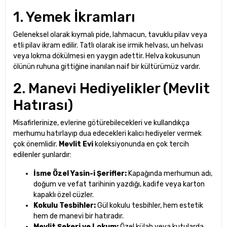
1. Yemek İkramları
Geleneksel olarak kıymalı pide, lahmacun, tavuklu pilav veya
etli pilav ikram edilir. Tatlı olarak ise irmik helvası, un helvası
veya lokma dökülmesi en yaygın adettir. Helva kokusunun
ölünün ruhuna gittiğine inanılan naif bir kültürümüz vardır.
2. Manevi Hediyelikler (Mevlit
Hatırası)
Misafirlerinize, evlerine götürebilecekleri ve kullandıkça
merhumu hatırlayıp dua edecekleri kalıcı hediyeler vermek
çok önemlidir.
Mevlit Evi
koleksiyonunda en çok tercih
edilenler şunlardır:
İsme Özel Yasin-i Şerifler:
Kapağında merhumun adı,
doğum ve vefat tarihinin yazdığı, kadife veya karton
kapaklı özel cüzler.
Kokulu Tesbihler:
Gül kokulu tesbihler, hem estetik
hem de manevi bir hatıradır.
Mevlit Şekeri ve Lokum:
Özel külah veya kutularda