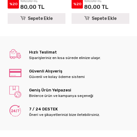
100,00 TL
100,00 TL
Mevlüt Hediyelikleri
Mevlüt Hediyelikleri
%20
%20
80,00 TL
80,00 TL
Sepete Ekle
Sepete Ekle
Hızlı Teslimat
Siparişleriniz en kısa sürede elinize ulaşır.
Güvenli Alışveriş
Güvenli ve kolay ödeme sistemi
Geniş Ürün Yelpazesi
Binlerce ürün ve kampanya seçeneği
7 / 24 DESTEK
Öneri ve şikayetlerinizi bize iletebilirsiniz.