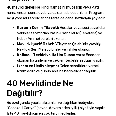
40 mevlidi genellikle ikindi namazını müteakip veya yatsı
namazından sonra evde ya da camide düzenlenir. Program
akışı yöresel farklılıklar gösterse de genel hatlarıyla şöyledir:
Kuran-ı Kerim Tilaveti:
Hocalar veya sesi güzel olan
yakınlar tarafından Yasin-i Şerif, Mülk (Tebareke) ve
Nebe (Amme) sureleri okunur.
Mevlid-i Şerif Bahri:
Süleyman Çelebi'nin yazdığı
Mevlid-i Şerif'ten bölümler ve ilahiler okunur.
Kelime-i Tevhid ve Hatim Duası:
Varsa önceden
okunan hatimlerin ve çekilen tesbihlerin duası yapılır.
İkram ve Hediyeleşme:
Gelen misafirlere yemek
ikram edilir ve günün anısına hediyelikler dağıtılır.
40 Mevlidinde Ne
Dağıtılır?
Bu özel günde yapılan ikramlar ve dağıtılan hediyeler,
"Sadaka-i Cariye" (sevabı devam eden iyilik) niyetiyle yapılır.
İşte 40 mevlidi için en çok tercih edilenler: