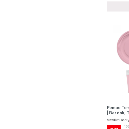
Pembe Tema
| Bardak, 
Mevlüt Hediy
19