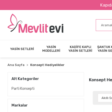
Kapıda Nakit 
YASİN
KADİFE KAPLI
ŞANTUK 
YASİN SETLERİ
MODELLERİ
YASİN SETLERİ
YASİN S
Ana Sayfa
Konsept Hediyelikler
Alt Kategoriler
Konsept Hed
Parti Konsepti
Markalar