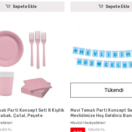
Sepete Ekle
Sepete Ekle
Tükendi
lı Parti Konsept Seti 8 Kişilik
Mavi Temalı Parti Konsept Se
Tabak, Çatal, Peçete
Mevlidimize Hoş Geldiniz Ba
elikleri
Mevlüt Hediyelikleri
0,00 TL
125,00 TL