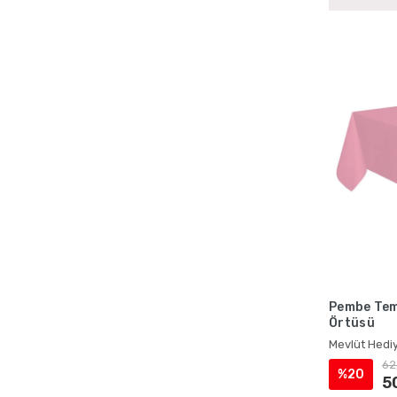
Pembe Tema
Örtüsü
Mevlüt Hediy
62
%20
5