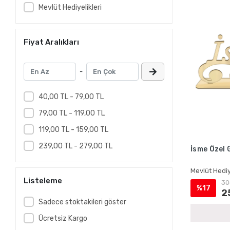
Mevlüt Hediyelikleri
Fiyat Aralıkları
-
40,00 TL - 79,00 TL
79,00 TL - 119,00 TL
119,00 TL - 159,00 TL
239,00 TL - 279,00 TL
İsme Özel 
Mevlüt Hediy
Listeleme
30
%17
2
Sadece stoktakileri göster
Ücretsiz Kargo