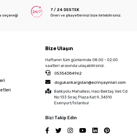
7 / 24 DESTEK
a seçeneği
Öneri ve şikayetlerinizi bize iletebilirsiniz.
Bize Ulaşın
Haftanın tüm günlerinde 08:00 - 02:00
saatleri arasında ulaşabilirsiniz.
05354384962
eri
dogukankargidan@ecrinyayinlari.com
etleri
Balıkyolu Mahallesi, Hacı Bektaş Veli Cd
No:133 Sıraç Plaza Kat:9, 34510
Esenyurt/İstanbul
Bizi Takip Edin