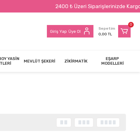
2400 ₺ Üzeri Siparişlerinizde Kargo BEDAVA !
0
Sepetim
Giriş Yap
Üye Ol
0,00 TL
BOY YASİN
EŞARP
MEVLÜT ŞEKERİ
ZİKİRMATİK
TLERİ
MODELLERİ