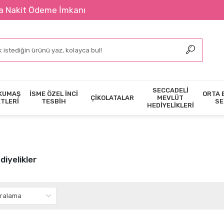
Ödeme İmkanı
SECCADELİ
KUMAŞ
İSME ÖZEL İNCİ
ORTA 
ÇİKOLATALAR
MEVLÜT
ETLERİ
TESBİH
SE
HEDİYELİKLERİ
iyelikler