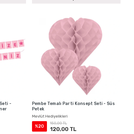
Seti -
Pembe Temalı Parti Konsept Seti - Süs
nner
Petek
Mevlüt Hediyelikleri
150,00 TL
%20
120,00 TL