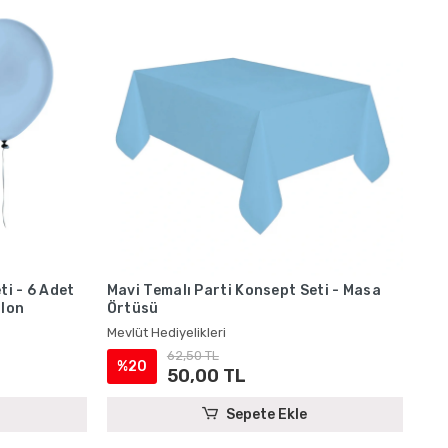
ti - 6 Adet
Mavi Temalı Parti Konsept Seti - Masa
alon
Örtüsü
Mevlüt Hediyelikleri
62,50 TL
%20
50,00 TL
Sepete Ekle