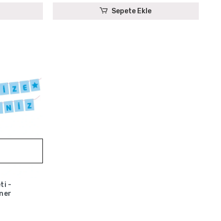
Sepete Ekle
Stokta Yok
ti -
nner