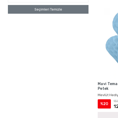
Seçimleri Temizle
Mavi Temal
Petek
Mevlüt Hediy
15
%20
1