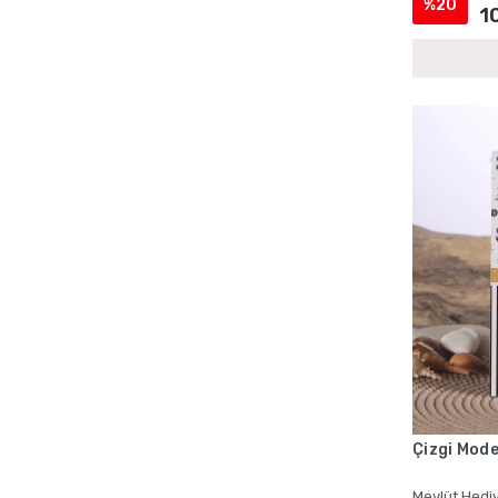
%20
1
Cenaze İçin Kadife Yasin Setleri
Cenaze İçin Magnetli Yasin Setleri
Cenaze İçin Tül Kese Yasin Setleri
Cenaze İçin Yasin Kitapları
Cenaze Mevlüdü Cep Yasin Kitapları
Cenaze Mevlüdü Şantuk Kumaş Yasin
Setleri
Cenaze Mevlüdü Tesbihli Yasin Setleri
Cenaze Mevlüdü Toptan Yasin Kitapları
Cep Boy Hediyelik Yasin Kitapları
Cep Boy Kadife Yasin
Cep Boy Kadife Yasin ve Kese
Cep Boy Mevlid Yasinleri
Cep Boy Mevlüt Hediyelikleri
Çizgi Mode
Cep Boy Mevlüt Kuranları
Mevlüt Hediy