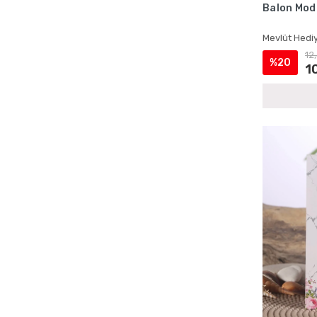
Balon Mode
Ecrin Yayınları Kadife Yasinler
Ecrin Yayınları Magnetli Ürünler
Mevlüt Hediy
Ecrin Yayınları Mevlüt Hediyelikleri
12
%20
1
Ecrin Yayınları Mevlüt Setleri
Ecrin Yayınları Şantuk Kumaş Yasinler
Ecrin Yayınları Toptan Satış
Ecrin Yayınları Yasin Kitapları
Erkek Bebek Cep Boy Yasin Kitapları
Erkek Bebek Çantalı Mevlüt Hediyelikleri
Erkek Bebek İsme Özel Mevlüt Setleri
Erkek Bebek İsme Özel Yasin Kitapları
Erkek Bebek Kadife Kaplı Yasin Setleri
Erkek Bebek Lokumluklu Yasin Setleri
Erkek Bebek Magnetli Mevlüt Setleri
Erkek Bebek Şantuk Kumaş Yasin Setleri
Erkek Bebek Tesbihli Mevlüt Setleri