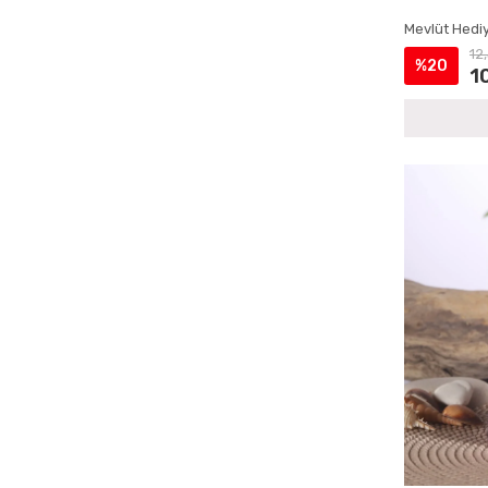
Çantalı Yasin Setleri
Mevlüt Hediy
Doğum İçin Cep Yasin Setleri
12
%20
Doğum İçin İsme Özel Yasin Kitapları
1
Doğum İçin Lokumluklu Yasin Setleri
Doğum İçin Magnetli Yasin Setleri
Doğum Mevlüdü Çantalı Yasin Setleri
Doğum Mevlüdü İsme Özel Yasin Setleri
Doğum Mevlüdü Kadife Yasin Setleri
Doğum Mevlüdü Magnetli Yasin Setleri
Doğum Mevlüdü Şantuk Kumaş Yasin
Kitapları
Doğum Mevlüdü Tesbihli Yasin Setleri
Doğum Mevlüdü Tül Kese Yasin Setleri
Ecrin Yayınları Cep Yasinler
Ecrin Yayınları Hediyelik Tesbihler
Ecrin Yayınları İsme Özel Ürünler