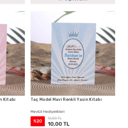
n Kitabı
Taç Model Mavi Renkli Yasin Kitabı
Mevlüt Hediyelikleri
12,50 TL
%20
10,00 TL