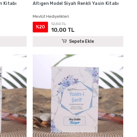
n Kitabı
Altıgen Model Siyah Renkli Yasin Kitabı
Mevlüt Hediyelikleri
12,50 TL
%20
10,00 TL
Sepete Ekle