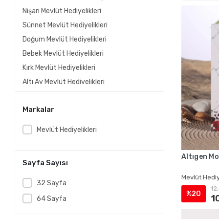
Nişan Mevlüt Hediyelikleri
Sünnet Mevlüt Hediyelikleri
Doğum Mevlüt Hediyelikleri
Bebek Mevlüt Hediyelikleri
Kırk Mevlüt Hediyelikleri
Altı Ay Mevlüt Hediyelikleri
Kına Mevlüt Hediyelikleri
Markalar
Gelin Mevlüt Hediyelikleri
Vefat Mevlüt Hediyelikleri
Mevlüt Hediyelikleri
Ölüm Mevlüt Hediyelikleri
Taziye Mevlüt Hediyelikleri
Altıgen Mo
Sayfa Sayısı
Asker Mevlüt Hediyelikleri
Mevlüt Hediy
Hac Mevlüt Hediyelikleri
32 Sayfa
12
%20
Umre Mevlüt Hediyelikleri
1
64 Sayfa
Asetat Kutuda İsme Özel Kadife Yasin