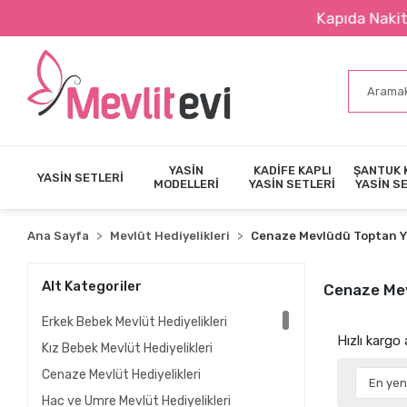
Kapıda Nakit Ödeme İmkanı
YASİN
KADİFE KAPLI
ŞANTUK 
YASİN SETLERİ
MODELLERİ
YASİN SETLERİ
YASİN S
Ana Sayfa
Mevlüt Hediyelikleri
Cenaze Mevlüdü Toptan Ya
Alt Kategoriler
Cenaze Mev
Erkek Bebek Mevlüt Hediyelikleri
Hızlı kargo
Kız Bebek Mevlüt Hediyelikleri
Cenaze Mevlüt Hediyelikleri
Hac ve Umre Mevlüt Hediyelikleri