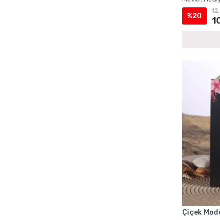
Cep Boy Tesbihli Yasin Setleri
12
%20
Cep Boy Yasin ve Tesbih Setleri
1
Çanta İçinde Şantuk Yasin ve İnci Tesbih
Çanta ve Magnetli Yasin Setleri
Çantalı Cep Boy Kadife Yasin ve İnci
Tesbih Setleri
Çantalı Cep Yasin Setleri
Çantalı Hediyelik Kuran ve Tesbih Setleri
Çantalı Kadife Yasin Setleri
Çantalı Kadife Yasin ve İnci Tesbih
Setleri
Çantalı Mevlüt Hediyelik Setleri
Çantalı Mevlüt Kuran ve Yasin Setleri
Çantalı Mevlüt Setleri
Çantalı Sünnet Mevlidi Yasin Setleri
Çantalı Şantuk Yasin ve Tesbih Setleri
Çiçek Mode