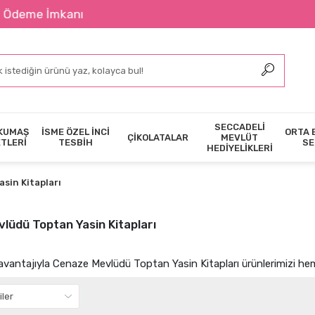
2400 ₺ Ü
SECCADELİ
KUMAŞ
İSME ÖZEL İNCİ
ORTA 
ÇİKOLATALAR
MEVLÜT
ETLERİ
TESBİH
SE
HEDİYELİKLERİ
sin Kitapları
lüdü Toptan Yasin Kitapları
 avantajıyla Cenaze Mevlüdü Toptan Yasin Kitapları ürünlerimizi heme