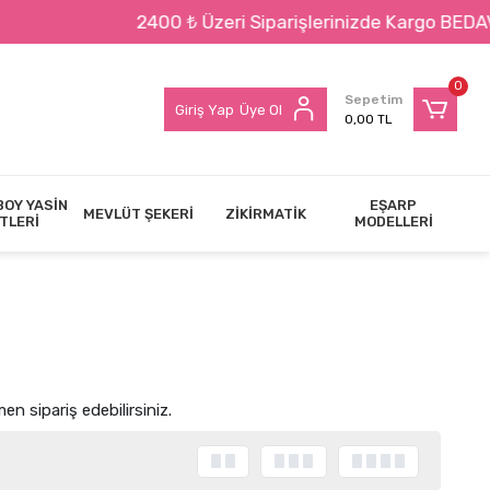
zeri Siparişlerinizde Kargo BEDAVA !!!
0
Sepetim
Giriş Yap
Üye Ol
0,00 TL
BOY YASİN
EŞARP
MEVLÜT ŞEKERİ
ZİKİRMATİK
TLERİ
MODELLERİ
n sipariş edebilirsiniz.