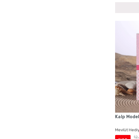
Bebek Mevlüdü Cep Boy Yasin Setleri
Bebek Mevlüdü Çantalı Yasin Setleri
Bebek Mevlüdü İsme Özel Ürünler
Bebek Mevlüdü İsme Özel Yasin Kitapları
Bebek Mevlüdü Kadife Yasin Kitapları
Bebek Mevlüdü Lokumluklu Yasin Setleri
Bebek Mevlüdü Magnetli Hediyelikler
Bebek Mevlüdü Tesbih Setleri
Bebek Mevlüdü Toptan Hediyelik Setleri
Bebek Mevlüdü Tül Keseli Hediyelikler
Bebek Mevlüdü Yasin Setleri
Bebek Mevlüt Magnetleri
Bebek Mevlüt Yasin Setleri
Kalp Model
Cenaze İçin Çantalı Yasin Kitapları
Cenaze İçin İsme Özel Yasin Setleri
Mevlüt Hediy
12
Cenaze İçin Kadife Kaplı Yasin Setleri