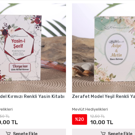
del Kırmızı Renkli Yasin Kitabı
Zerafet Model Yeşil Renkli Ya
elikleri
Mevlüt Hediyelikleri
,50 TL
12,50 TL
%20
0,00 TL
10,00 TL
Sepete Ekle
Sepete Ekle