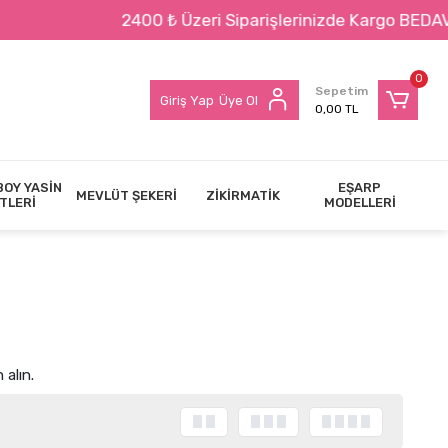
zeri Siparişlerinizde Kargo BEDAVA !!!
0
Sepetim
Giriş Yap
Üye Ol
0,00 TL
BOY YASİN
EŞARP
MEVLÜT ŞEKERİ
ZİKİRMATİK
TLERİ
MODELLERİ
 alın.