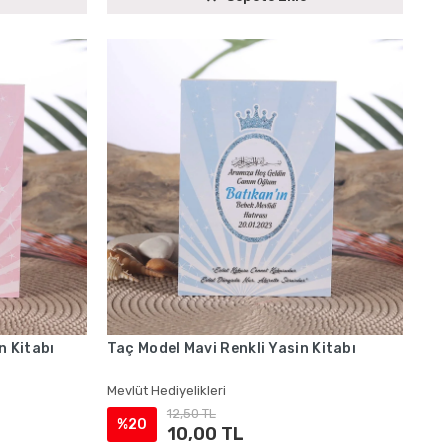
n Kitabı
Taç Model Mavi Renkli Yasin Kitabı
Mevlüt Hediyelikleri
12,50 TL
%20
10,00 TL