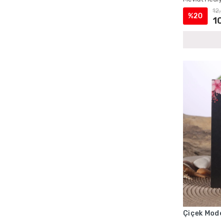
Cep Boy Tesbihli Yasin Setleri
12
%20
Cep Boy Yasin ve Tesbih Setleri
1
Çanta İçinde Şantuk Yasin ve İnci Tesbih
Çanta ve Magnetli Yasin Setleri
Çantalı Cep Boy Kadife Yasin ve İnci
Tesbih Setleri
Çantalı Cep Yasin Setleri
Çantalı Hediyelik Kuran ve Tesbih Setleri
Çantalı Kadife Yasin Setleri
Çantalı Kadife Yasin ve İnci Tesbih
Setleri
Çantalı Mevlüt Hediyelik Setleri
Çantalı Mevlüt Kuran ve Yasin Setleri
Çantalı Mevlüt Setleri
Çantalı Sünnet Mevlidi Yasin Setleri
Çantalı Şantuk Yasin ve Tesbih Setleri
Çiçek Mode