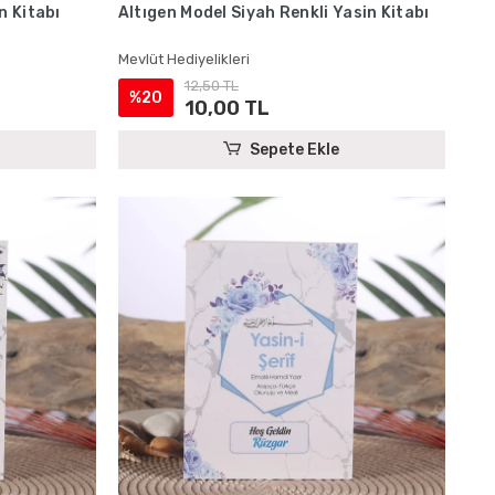
n Kitabı
Altıgen Model Siyah Renkli Yasin Kitabı
Mevlüt Hediyelikleri
12,50 TL
%20
10,00 TL
Sepete Ekle