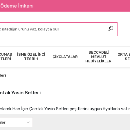
2400 ₺ Ü
SECCADELİ
KUMAŞ
İSME ÖZEL İNCİ
ORTA 
ÇİKOLATALAR
MEVLÜT
ETLERİ
TESBİH
SE
HEDİYELİKLERİ
leri
ntalı Yasin Setleri
anlamlı Hac İçin Çantalı Yasin Setleri çeşitlerini uygun fiyatlarla satın