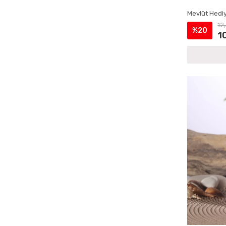
Çantalı Yasin Setleri
Mevlüt Hediy
Doğum İçin Cep Yasin Setleri
12
%20
Doğum İçin İsme Özel Yasin Kitapları
1
Doğum İçin Lokumluklu Yasin Setleri
Doğum İçin Magnetli Yasin Setleri
Doğum Mevlüdü Çantalı Yasin Setleri
Doğum Mevlüdü İsme Özel Yasin Setleri
Doğum Mevlüdü Kadife Yasin Setleri
Doğum Mevlüdü Magnetli Yasin Setleri
Doğum Mevlüdü Şantuk Kumaş Yasin
Kitapları
Doğum Mevlüdü Tesbihli Yasin Setleri
Doğum Mevlüdü Tül Kese Yasin Setleri
Ecrin Yayınları Cep Yasinler
Ecrin Yayınları Hediyelik Tesbihler
Ecrin Yayınları İsme Özel Ürünler