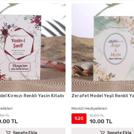
del Kırmızı Renkli Yasin Kitabı
Zerafet Model Yeşil Renkli Ya
elikleri
Mevlüt Hediyelikleri
,50 TL
12,50 TL
%20
0,00 TL
10,00 TL
Sepete Ekle
Sepete Ekle