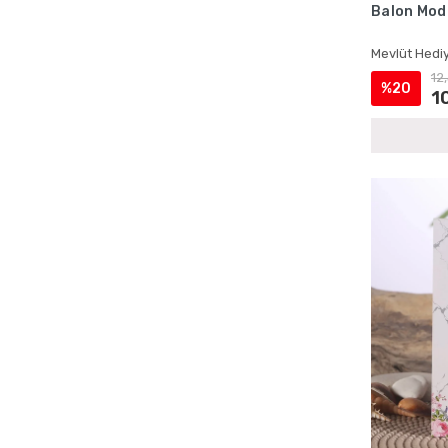
Balon Mode
Ecrin Yayınları Kadife Yasinler
Ecrin Yayınları Magnetli Ürünler
Mevlüt Hediy
Ecrin Yayınları Mevlüt Hediyelikleri
12
%20
1
Ecrin Yayınları Mevlüt Setleri
Ecrin Yayınları Şantuk Kumaş Yasinler
Ecrin Yayınları Toptan Satış
Ecrin Yayınları Yasin Kitapları
Erkek Bebek Cep Boy Yasin Kitapları
Erkek Bebek Çantalı Mevlüt Hediyelikleri
Erkek Bebek İsme Özel Mevlüt Setleri
Erkek Bebek İsme Özel Yasin Kitapları
Erkek Bebek Kadife Kaplı Yasin Setleri
Erkek Bebek Lokumluklu Yasin Setleri
Erkek Bebek Magnetli Mevlüt Setleri
Erkek Bebek Şantuk Kumaş Yasin Setleri
Erkek Bebek Tesbihli Mevlüt Setleri