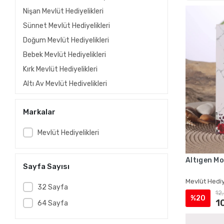
Nişan Mevlüt Hediyelikleri
Sünnet Mevlüt Hediyelikleri
Doğum Mevlüt Hediyelikleri
Bebek Mevlüt Hediyelikleri
Kırk Mevlüt Hediyelikleri
Altı Ay Mevlüt Hediyelikleri
Kına Mevlüt Hediyelikleri
Markalar
Gelin Mevlüt Hediyelikleri
Vefat Mevlüt Hediyelikleri
Mevlüt Hediyelikleri
Ölüm Mevlüt Hediyelikleri
Taziye Mevlüt Hediyelikleri
Altıgen Mo
Sayfa Sayısı
Asker Mevlüt Hediyelikleri
Mevlüt Hediy
Hac Mevlüt Hediyelikleri
32 Sayfa
12
%20
Umre Mevlüt Hediyelikleri
1
64 Sayfa
Asetat Kutuda İsme Özel Kadife Yasin