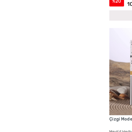
%20
1
Cenaze İçin Kadife Yasin Setleri
Cenaze İçin Magnetli Yasin Setleri
Cenaze İçin Tül Kese Yasin Setleri
Cenaze İçin Yasin Kitapları
Cenaze Mevlüdü Cep Yasin Kitapları
Cenaze Mevlüdü Şantuk Kumaş Yasin
Setleri
Cenaze Mevlüdü Tesbihli Yasin Setleri
Cenaze Mevlüdü Toptan Yasin Kitapları
Cep Boy Hediyelik Yasin Kitapları
Cep Boy Kadife Yasin
Cep Boy Kadife Yasin ve Kese
Cep Boy Mevlid Yasinleri
Cep Boy Mevlüt Hediyelikleri
Çizgi Mode
Cep Boy Mevlüt Kuranları
Mevlüt Hediy