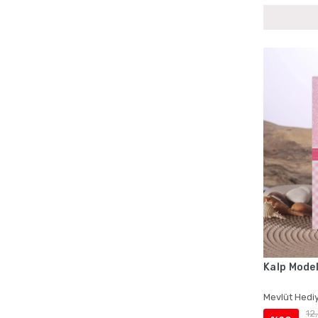
Bebek Mevlüdü Cep Boy Yasin Setleri
Bebek Mevlüdü Çantalı Yasin Setleri
Bebek Mevlüdü İsme Özel Ürünler
Bebek Mevlüdü İsme Özel Yasin Kitapları
Bebek Mevlüdü Kadife Yasin Kitapları
Bebek Mevlüdü Lokumluklu Yasin Setleri
Bebek Mevlüdü Magnetli Hediyelikler
Bebek Mevlüdü Tesbih Setleri
Bebek Mevlüdü Toptan Hediyelik Setleri
Bebek Mevlüdü Tül Keseli Hediyelikler
Bebek Mevlüdü Yasin Setleri
Bebek Mevlüt Magnetleri
Bebek Mevlüt Yasin Setleri
Kalp Model
Cenaze İçin Çantalı Yasin Kitapları
Cenaze İçin İsme Özel Yasin Setleri
Mevlüt Hediy
12
Cenaze İçin Kadife Kaplı Yasin Setleri