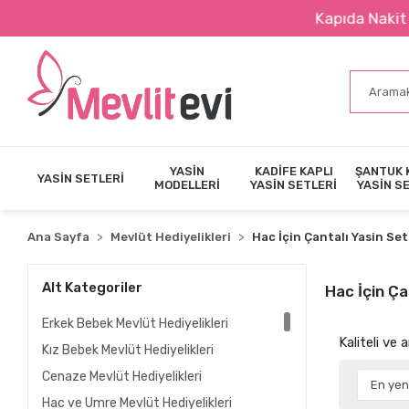
Kapıda Nakit Ödeme İmkanı
YASİN
KADİFE KAPLI
ŞANTUK 
YASİN SETLERİ
MODELLERİ
YASİN SETLERİ
YASİN S
Ana Sayfa
Mevlüt Hediyelikleri
Hac İçin Çantalı Yasin Set
Alt Kategoriler
Hac İçin Ça
Erkek Bebek Mevlüt Hediyelikleri
Kaliteli ve 
Kız Bebek Mevlüt Hediyelikleri
Cenaze Mevlüt Hediyelikleri
Hac ve Umre Mevlüt Hediyelikleri