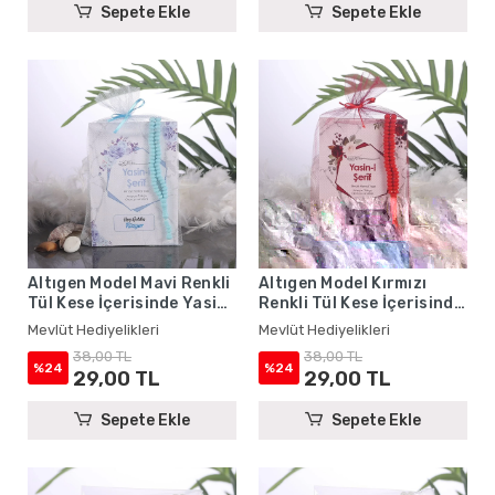
Sepete Ekle
Sepete Ekle
Altıgen Model Mavi Renkli
Altıgen Model Kırmızı
Tül Kese İçerisinde Yasin
Renkli Tül Kese İçerisinde
Kitabı ve Tesbih - Mevlüt
Yasin Kitabı ve Tesbih -
Mevlüt Hediyelikleri
Mevlüt Hediyelikleri
Hediyelikleri
Mevlüt Hediyelikleri
38,00 TL
38,00 TL
%24
%24
29,00 TL
29,00 TL
Sepete Ekle
Sepete Ekle