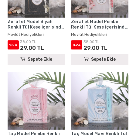
Zerafet Model Siyah
Zerafet Model Pembe
Renkli Tül Kese İçerisinde
Renkli Tül Kese İçerisinde
Yasin Kitabı ve Tesbih -
Yasin Kitabı ve Tesbih -
Mevlüt Hediyelikleri
Mevlüt Hediyelikleri
Mevlüt Hediyelikleri
Mevlüt Hediyelikleri
38,00 TL
38,00 TL
%24
%24
29,00 TL
29,00 TL
Sepete Ekle
Sepete Ekle
Taç Model Pembe Renkli
Taç Model Mavi Renkli Tül