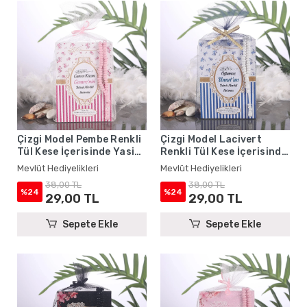
Çizgi Model Pembe Renkli
Çizgi Model Lacivert
Tül Kese İçerisinde Yasin
Renkli Tül Kese İçerisinde
Kitabı ve Tesbih - Mevlüt
Yasin Kitabı ve Tesbih -
Mevlüt Hediyelikleri
Mevlüt Hediyelikleri
Hediyelikleri
Mevlüt Hediyelikleri
38,00 TL
38,00 TL
%24
%24
29,00 TL
29,00 TL
Sepete Ekle
Sepete Ekle