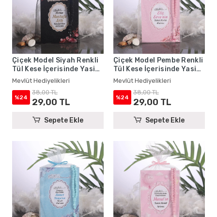
Çiçek Model Siyah Renkli
Çiçek Model Pembe Renkli
Tül Kese İçerisinde Yasin
Tül Kese İçerisinde Yasin
Kitabı ve Tesbih - Mevlüt
Kitabı ve Tesbih - Mevlüt
Mevlüt Hediyelikleri
Mevlüt Hediyelikleri
Hediyelikleri
Hediyelikleri
38,00 TL
38,00 TL
%24
%24
29,00 TL
29,00 TL
Sepete Ekle
Sepete Ekle