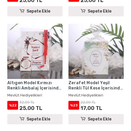
25,00 TL
25,00 TL
Sepete Ekle
Sepete Ekle
Altıgen Model Kırmızı
Zerafet Model Yeşil
Renkli Ambalaj İçerisinde
Renkli Tül Kese İçerisinde
Yasin Kitabı, Magnet ve
Yasin Kitabı - Mevlüt
Mevlüt Hediyelikleri
Mevlüt Hediyelikleri
Tesbih - Mevlüt
Hediyelikleri
32,00 TL
22,00 TL
Hediyelikleri
%22
%23
25,00 TL
17,00 TL
Sepete Ekle
Sepete Ekle