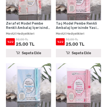
Zerafet Model Pembe
Taç Model Pembe Renkli
Renkli Ambalaj İçerisinde
Ambalaj İçerisinde Yasin
Yasin Kitabı, Magnet ve
Kitabı, Magnet ve Tesbih -
Mevlüt Hediyelikleri
Mevlüt Hediyelikleri
Tesbih - Mevlüt
Mevlüt Hediyelikleri
32,00 TL
32,00 TL
Hediyelikleri
%22
%22
25,00 TL
25,00 TL
Sepete Ekle
Sepete Ekle