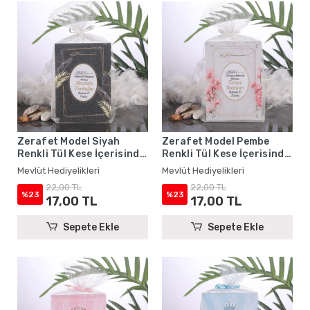
Zerafet Model Siyah
Zerafet Model Pembe
Renkli Tül Kese İçerisinde
Renkli Tül Kese İçerisinde
Yasin Kitabı - Mevlüt
Yasin Kitabı - Mevlüt
Mevlüt Hediyelikleri
Mevlüt Hediyelikleri
Hediyelikleri
Hediyelikleri
22,00 TL
22,00 TL
%23
%23
17,00 TL
17,00 TL
Sepete Ekle
Sepete Ekle