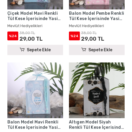
Çiçek Model Mavi Renkli
Balon Model Pembe Renkli
Tül Kese İçerisinde Yasin
Tül Kese İçerisinde Yasin
Kitabı ve Tesbih - Mevlüt
Kitabı ve Tesbih - Mevlüt
Mevlüt Hediyelikleri
Mevlüt Hediyelikleri
Hediyelikleri
Hediyelikleri
38,00 TL
38,00 TL
%24
%24
29,00 TL
29,00 TL
Sepete Ekle
Sepete Ekle
Balon Model Mavi Renkli
Altıgen Model Siyah
Tül Kese İçerisinde Yasin
Renkli Tül Kese İçerisinde