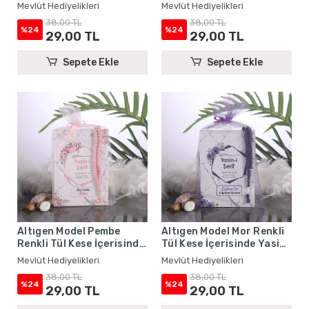
Kitabı ve Tesbih - Mevlüt
Yasin Kitabı ve Tesbih -
Mevlüt Hediyelikleri
Mevlüt Hediyelikleri
Hediyelikleri
Mevlüt Hediyelikleri
38,00 TL
38,00 TL
%24
%24
29,00 TL
29,00 TL
Sepete Ekle
Sepete Ekle
Altıgen Model Pembe
Altıgen Model Mor Renkli
Renkli Tül Kese İçerisinde
Tül Kese İçerisinde Yasin
Yasin Kitabı ve Tesbih -
Kitabı ve Tesbih - Mevlüt
Mevlüt Hediyelikleri
Mevlüt Hediyelikleri
Mevlüt Hediyelikleri
Hediyelikleri
38,00 TL
38,00 TL
%24
%24
29,00 TL
29,00 TL