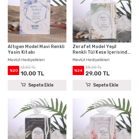
Altıgen Model Mavi Renkli
Zerafet Model Yeşil
Yasin Kitabı
Renkli Tül Kese İçerisinde
Yasin Kitabı ve Tesbih -
Mevlüt Hediyelikleri
Mevlüt Hediyelikleri
Mevlüt Hediyelikleri
12,50 TL
38,00 TL
%20
%24
10,00 TL
29,00 TL
Sepete Ekle
Sepete Ekle