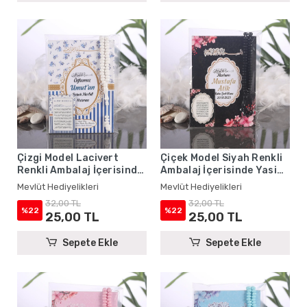
Çizgi Model Lacivert
Çiçek Model Siyah Renkli
Renkli Ambalaj İçerisinde
Ambalaj İçerisinde Yasin
Yasin Kitabı, Magnet ve
Kitabı, Magnet ve Tesbih -
Mevlüt Hediyelikleri
Mevlüt Hediyelikleri
Tesbih - Mevlüt
Mevlüt Hediyelikleri
32,00 TL
32,00 TL
Hediyelikleri
%22
%22
25,00 TL
25,00 TL
Sepete Ekle
Sepete Ekle