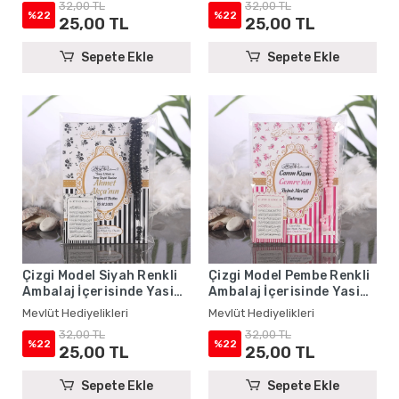
32,00 TL
32,00 TL
%22
%22
25,00 TL
25,00 TL
Sepete Ekle
Sepete Ekle
Çizgi Model Siyah Renkli
Çizgi Model Pembe Renkli
Ambalaj İçerisinde Yasin
Ambalaj İçerisinde Yasin
Kitabı, Magnet ve Tesbih -
Kitabı, Magnet ve Tesbih -
Mevlüt Hediyelikleri
Mevlüt Hediyelikleri
Mevlüt Hediyelikleri
Mevlüt Hediyelikleri
32,00 TL
32,00 TL
%22
%22
25,00 TL
25,00 TL
Sepete Ekle
Sepete Ekle