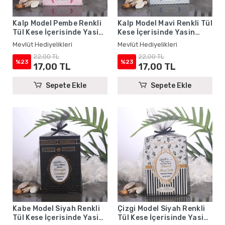
Kalp Model Pembe Renkli
Kalp Model Mavi Renkli Tül
Tül Kese İçerisinde Yasin
Kese İçerisinde Yasin
Kitabı - Mevlüt
Kitabı - Mevlüt
Mevlüt Hediyelikleri
Mevlüt Hediyelikleri
Hediyelikleri
Hediyelikleri
22,00 TL
22,00 TL
%23
%23
17,00 TL
17,00 TL
Sepete Ekle
Sepete Ekle
Kabe Model Siyah Renkli
Çizgi Model Siyah Renkli
Tül Kese İçerisinde Yasin
Tül Kese İçerisinde Yasin