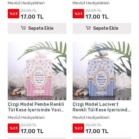
Kitabı - Mevlüt
Kitabı - Mevlüt
Mevlüt Hediyelikleri
Mevlüt Hediyelikleri
Hediyelikleri
Hediyelikleri
22,00 TL
22,00 TL
%23
%23
17,00 TL
17,00 TL
Sepete Ekle
Sepete Ekle
Çizgi Model Pembe Renkli
Çizgi Model Lacivert
Tül Kese İçerisinde Yasin
Renkli Tül Kese İçerisinde
Kitabı - Mevlüt
Yasin Kitabı - Mevlüt
Mevlüt Hediyelikleri
Mevlüt Hediyelikleri
Hediyelikleri
Hediyelikleri
22,00 TL
22,00 TL
%23
%23
17,00 TL
17,00 TL