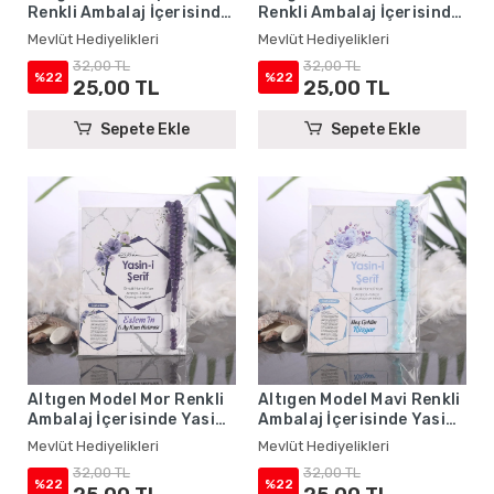
Renkli Ambalaj İçerisinde
Renkli Ambalaj İçerisinde
Yasin Kitabı, Magnet ve
Yasin Kitabı, Magnet ve
Mevlüt Hediyelikleri
Mevlüt Hediyelikleri
Tesbih - Mevlüt
Tesbih - Mevlüt
32,00 TL
32,00 TL
Hediyelikleri
Hediyelikleri
%22
%22
25,00 TL
25,00 TL
Sepete Ekle
Sepete Ekle
Altıgen Model Mor Renkli
Altıgen Model Mavi Renkli
Ambalaj İçerisinde Yasin
Ambalaj İçerisinde Yasin
Kitabı, Magnet ve Tesbih -
Kitabı, Magnet ve Tesbih -
Mevlüt Hediyelikleri
Mevlüt Hediyelikleri
Mevlüt Hediyelikleri
Mevlüt Hediyelikleri
32,00 TL
32,00 TL
%22
%22