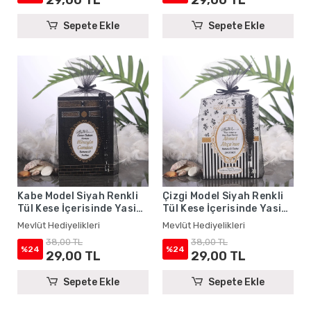
Sepete Ekle
Sepete Ekle
Kabe Model Siyah Renkli
Çizgi Model Siyah Renkli
Tül Kese İçerisinde Yasin
Tül Kese İçerisinde Yasin
Kitabı ve Tesbih - Mevlüt
Kitabı ve Tesbih - Mevlüt
Mevlüt Hediyelikleri
Mevlüt Hediyelikleri
Hediyelikleri
Hediyelikleri
38,00 TL
38,00 TL
%24
%24
29,00 TL
29,00 TL
Sepete Ekle
Sepete Ekle