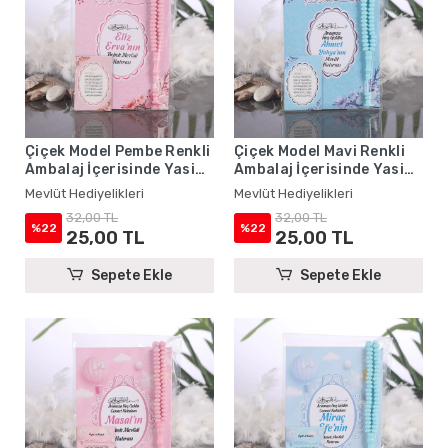
Çiçek Model Pembe Renkli
Çiçek Model Mavi Renkli
Ambalaj İçerisinde Yasin
Ambalaj İçerisinde Yasin
Kitabı, Magnet ve Tesbih -
Kitabı, Magnet ve Tesbih -
Mevlüt Hediyelikleri
Mevlüt Hediyelikleri
Mevlüt Hediyelikleri
Mevlüt Hediyelikleri
32,00 TL
32,00 TL
%22
%22
25,00 TL
25,00 TL
Sepete Ekle
Sepete Ekle