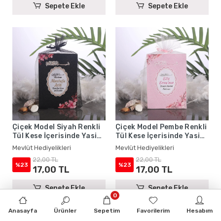
Sepete Ekle
Sepete Ekle
Çiçek Model Siyah Renkli
Çiçek Model Pembe Renkli
Tül Kese İçerisinde Yasin
Tül Kese İçerisinde Yasin
Kitabı - Mevlüt
Kitabı - Mevlüt
Mevlüt Hediyelikleri
Mevlüt Hediyelikleri
Hediyelikleri
Hediyelikleri
22,00 TL
22,00 TL
%23
%23
17,00 TL
17,00 TL
Sepete Ekle
Sepete Ekle
0
Anasayfa
Ürünler
Sepetim
Favorilerim
Hesabım