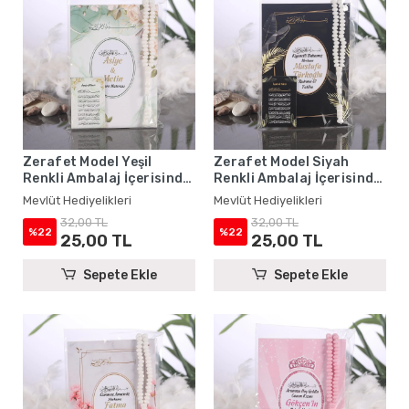
Zerafet Model Yeşil
Zerafet Model Siyah
Renkli Ambalaj İçerisinde
Renkli Ambalaj İçerisinde
Yasin Kitabı, Magnet ve
Yasin Kitabı, Magnet ve
Mevlüt Hediyelikleri
Mevlüt Hediyelikleri
Tesbih - Mevlüt
Tesbih - Mevlüt
32,00 TL
32,00 TL
Hediyelikleri
Hediyelikleri
%22
%22
25,00 TL
25,00 TL
Sepete Ekle
Sepete Ekle