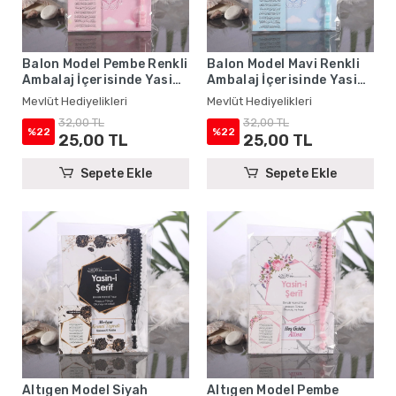
Balon Model Pembe Renkli
Balon Model Mavi Renkli
Ambalaj İçerisinde Yasin
Ambalaj İçerisinde Yasin
Kitabı, Magnet ve Tesbih -
Kitabı, Magnet ve Tesbih -
Mevlüt Hediyelikleri
Mevlüt Hediyelikleri
Mevlüt Hediyelikleri
Mevlüt Hediyelikleri
32,00 TL
32,00 TL
%22
%22
25,00 TL
25,00 TL
Sepete Ekle
Sepete Ekle
Altıgen Model Siyah
Altıgen Model Pembe