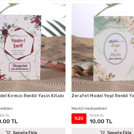
del Kırmızı Renkli Yasin Kitabı
Zerafet Model Yeşil Renkli Ya
elikleri
Mevlüt Hediyelikleri
,50 TL
12,50 TL
%20
0,00 TL
10,00 TL
Sepete Ekle
Sepete Ekle