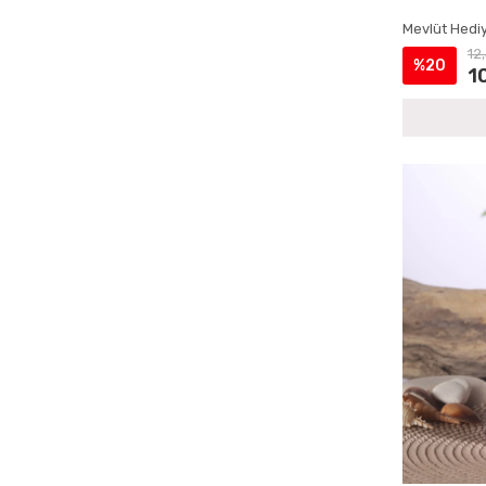
Çantalı Yasin Setleri
Mevlüt Hediy
Doğum İçin Cep Yasin Setleri
12
%20
Doğum İçin İsme Özel Yasin Kitapları
1
Doğum İçin Lokumluklu Yasin Setleri
Doğum İçin Magnetli Yasin Setleri
Doğum Mevlüdü Çantalı Yasin Setleri
Doğum Mevlüdü İsme Özel Yasin Setleri
Doğum Mevlüdü Kadife Yasin Setleri
Doğum Mevlüdü Magnetli Yasin Setleri
Doğum Mevlüdü Şantuk Kumaş Yasin
Kitapları
Doğum Mevlüdü Tesbihli Yasin Setleri
Doğum Mevlüdü Tül Kese Yasin Setleri
Ecrin Yayınları Cep Yasinler
Ecrin Yayınları Hediyelik Tesbihler
Ecrin Yayınları İsme Özel Ürünler