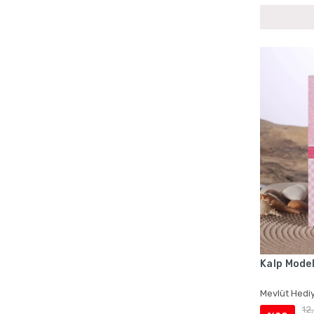
Bebek Mevlüdü Cep Boy Yasin Setleri
Bebek Mevlüdü Çantalı Yasin Setleri
Bebek Mevlüdü İsme Özel Ürünler
Bebek Mevlüdü İsme Özel Yasin Kitapları
Bebek Mevlüdü Kadife Yasin Kitapları
Bebek Mevlüdü Lokumluklu Yasin Setleri
Bebek Mevlüdü Magnetli Hediyelikler
Bebek Mevlüdü Tesbih Setleri
Bebek Mevlüdü Toptan Hediyelik Setleri
Bebek Mevlüdü Tül Keseli Hediyelikler
Bebek Mevlüdü Yasin Setleri
Bebek Mevlüt Magnetleri
Bebek Mevlüt Yasin Setleri
Kalp Model
Cenaze İçin Çantalı Yasin Kitapları
Cenaze İçin İsme Özel Yasin Setleri
Mevlüt Hediy
12
Cenaze İçin Kadife Kaplı Yasin Setleri