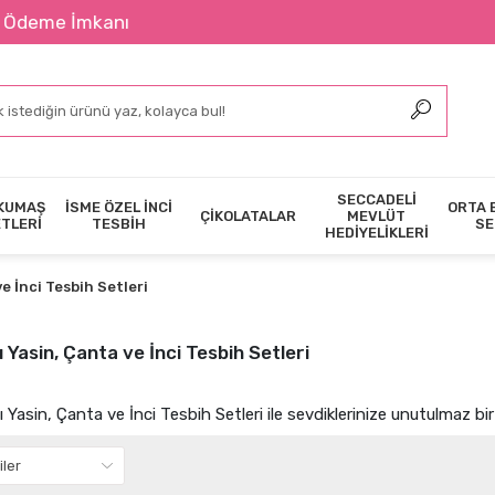
2400 ₺ Ü
SECCADELİ
KUMAŞ
İSME ÖZEL İNCİ
ORTA 
ÇİKOLATALAR
MEVLÜT
ETLERİ
TESBİH
SE
HEDİYELİKLERİ
ve İnci Tesbih Setleri
ı Yasin, Çanta ve İnci Tesbih Setleri
ı Yasin, Çanta ve İnci Tesbih Setleri ile sevdiklerinize unutulmaz bir