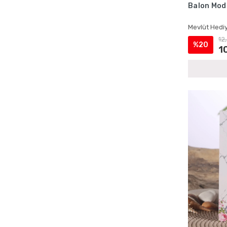
Balon Mode
Ecrin Yayınları Kadife Yasinler
Ecrin Yayınları Magnetli Ürünler
Mevlüt Hediy
Ecrin Yayınları Mevlüt Hediyelikleri
12
%20
1
Ecrin Yayınları Mevlüt Setleri
Ecrin Yayınları Şantuk Kumaş Yasinler
Ecrin Yayınları Toptan Satış
Ecrin Yayınları Yasin Kitapları
Erkek Bebek Cep Boy Yasin Kitapları
Erkek Bebek Çantalı Mevlüt Hediyelikleri
Erkek Bebek İsme Özel Mevlüt Setleri
Erkek Bebek İsme Özel Yasin Kitapları
Erkek Bebek Kadife Kaplı Yasin Setleri
Erkek Bebek Lokumluklu Yasin Setleri
Erkek Bebek Magnetli Mevlüt Setleri
Erkek Bebek Şantuk Kumaş Yasin Setleri
Erkek Bebek Tesbihli Mevlüt Setleri