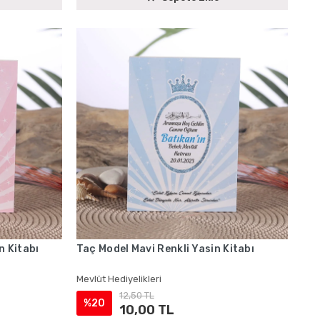
n Kitabı
Taç Model Mavi Renkli Yasin Kitabı
Mevlüt Hediyelikleri
12,50 TL
%20
10,00 TL