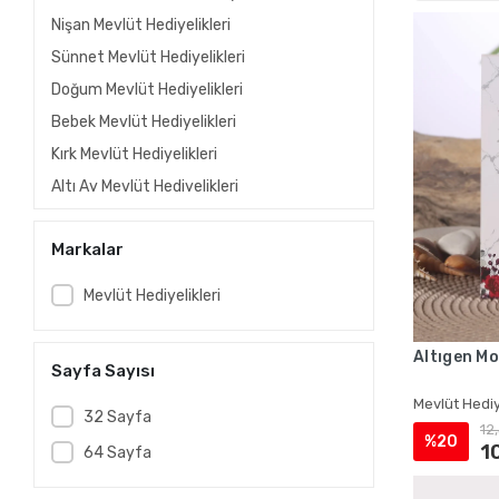
Nişan Mevlüt Hediyelikleri
Sünnet Mevlüt Hediyelikleri
Doğum Mevlüt Hediyelikleri
Bebek Mevlüt Hediyelikleri
Kırk Mevlüt Hediyelikleri
Altı Ay Mevlüt Hediyelikleri
Kına Mevlüt Hediyelikleri
Markalar
Gelin Mevlüt Hediyelikleri
Vefat Mevlüt Hediyelikleri
Mevlüt Hediyelikleri
Ölüm Mevlüt Hediyelikleri
Taziye Mevlüt Hediyelikleri
Altıgen Mo
Sayfa Sayısı
Asker Mevlüt Hediyelikleri
Mevlüt Hediy
Hac Mevlüt Hediyelikleri
32 Sayfa
12
%20
Umre Mevlüt Hediyelikleri
1
64 Sayfa
Asetat Kutuda İsme Özel Kadife Yasin