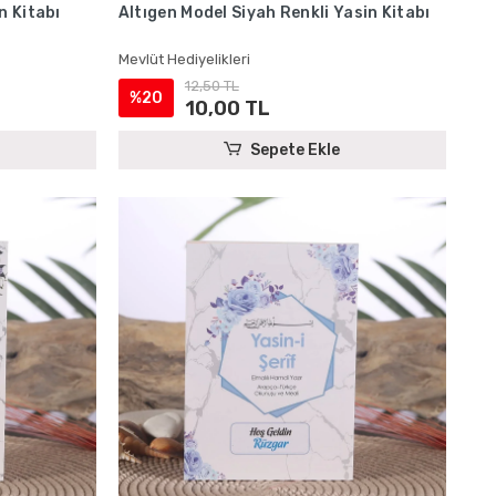
n Kitabı
Altıgen Model Siyah Renkli Yasin Kitabı
Mevlüt Hediyelikleri
12,50 TL
%20
10,00 TL
Sepete Ekle