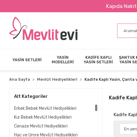
Kapıda Nakit Ödeme İmkanı
YASİN
KADİFE KAPLI
ŞANTUK 
YASİN SETLERİ
MODELLERİ
YASİN SETLERİ
YASİN S
Ana Sayfa
Mevlüt Hediyelikleri
Kadife Kaplı Yasin, Çanta 
Alt Kategoriler
Kadife Kapl
Erkek Bebek Mevlüt Hediyelikleri
Kadife Kapl
Kız Bebek Mevlüt Hediyelikleri
Cenaze Mevlüt Hediyelikleri
Hac ve Umre Mevlüt Hediyelikleri