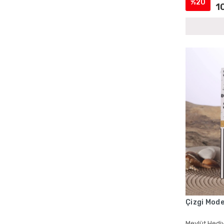
%20
1
Cenaze İçin Kadife Yasin Setleri
Cenaze İçin Magnetli Yasin Setleri
Cenaze İçin Tül Kese Yasin Setleri
Cenaze İçin Yasin Kitapları
Cenaze Mevlüdü Cep Yasin Kitapları
Cenaze Mevlüdü Şantuk Kumaş Yasin
Setleri
Cenaze Mevlüdü Tesbihli Yasin Setleri
Cenaze Mevlüdü Toptan Yasin Kitapları
Cep Boy Hediyelik Yasin Kitapları
Cep Boy Kadife Yasin
Cep Boy Kadife Yasin ve Kese
Cep Boy Mevlid Yasinleri
Cep Boy Mevlüt Hediyelikleri
Çizgi Mode
Cep Boy Mevlüt Kuranları
Mevlüt Hediy