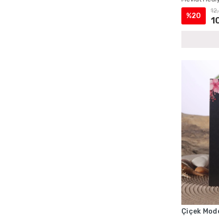
Cep Boy Tesbihli Yasin Setleri
12
%20
Cep Boy Yasin ve Tesbih Setleri
1
Çanta İçinde Şantuk Yasin ve İnci Tesbih
Çanta ve Magnetli Yasin Setleri
Çantalı Cep Boy Kadife Yasin ve İnci
Tesbih Setleri
Çantalı Cep Yasin Setleri
Çantalı Hediyelik Kuran ve Tesbih Setleri
Çantalı Kadife Yasin Setleri
Çantalı Kadife Yasin ve İnci Tesbih
Setleri
Çantalı Mevlüt Hediyelik Setleri
Çantalı Mevlüt Kuran ve Yasin Setleri
Çantalı Mevlüt Setleri
Çantalı Sünnet Mevlidi Yasin Setleri
Çantalı Şantuk Yasin ve Tesbih Setleri
Çiçek Mode