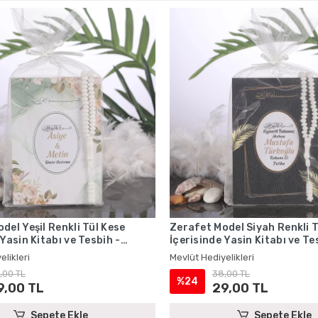
del Yeşil Renkli Tül Kese
Zerafet Model Siyah Renkli T
 Yasin Kitabı ve Tesbih -
İçerisinde Yasin Kitabı ve Te
iyelikleri
Mevlüt Hediyelikleri
elikleri
Mevlüt Hediyelikleri
,00 TL
38,00 TL
%24
9,00 TL
29,00 TL
Sepete Ekle
Sepete Ekle