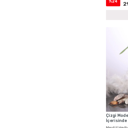
%24
2
Cenaze İçin Kadife Yasin Setleri
Cenaze İçin Magnetli Yasin Setleri
Cenaze İçin Tül Kese Yasin Setleri
Cenaze İçin Yasin Kitapları
Cenaze Mevlüdü Cep Yasin Kitapları
Cenaze Mevlüdü Şantuk Kumaş Yasin
Setleri
Cenaze Mevlüdü Tesbihli Yasin Setleri
Cenaze Mevlüdü Toptan Yasin Kitapları
Cep Boy Hediyelik Yasin Kitapları
Cep Boy Kadife Yasin
Cep Boy Kadife Yasin ve Kese
Cep Boy Mevlid Yasinleri
Cep Boy Mevlüt Hediyelikleri
Çizgi Mode
İçerisinde
Cep Boy Mevlüt Kuranları
Mevlüt Hed
Mevlüt Hediy