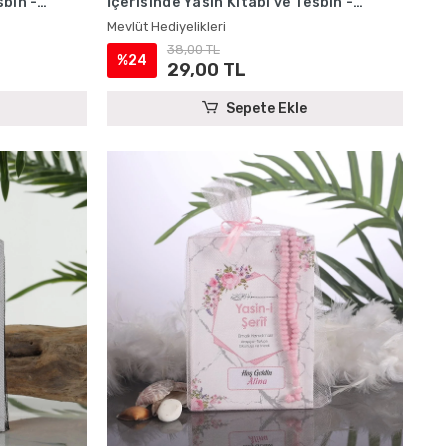
sbih -
İçerisinde Yasin Kitabı ve Tesbih -
Mevlüt Hediyelikleri
Mevlüt Hediyelikleri
38,00 TL
%24
29,00 TL
Sepete Ekle