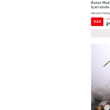
Balon Mode
Ecrin Yayınları Kadife Yasinler
İçerisinde
Ecrin Yayınları Magnetli Ürünler
Mevlüt Hed
Mevlüt Hediy
Ecrin Yayınları Mevlüt Hediyelikleri
38
%24
2
Ecrin Yayınları Mevlüt Setleri
Ecrin Yayınları Şantuk Kumaş Yasinler
Ecrin Yayınları Toptan Satış
Ecrin Yayınları Yasin Kitapları
Erkek Bebek Cep Boy Yasin Kitapları
Erkek Bebek Çantalı Mevlüt Hediyelikleri
Erkek Bebek İsme Özel Mevlüt Setleri
Erkek Bebek İsme Özel Yasin Kitapları
Erkek Bebek Kadife Kaplı Yasin Setleri
Erkek Bebek Lokumluklu Yasin Setleri
Erkek Bebek Magnetli Mevlüt Setleri
Erkek Bebek Şantuk Kumaş Yasin Setleri
Erkek Bebek Tesbihli Mevlüt Setleri