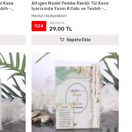
ül Kese
Altıgen Model Pembe Renkli Tül Kese
sbih -
İçerisinde Yasin Kitabı ve Tesbih -
Mevlüt Hediyelikleri
Mevlüt Hediyelikleri
38,00 TL
%24
29,00 TL
Sepete Ekle