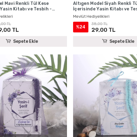
l Mavi Renkli Tül Kese
Altıgen Model Siyah Renkli T
 Yasin Kitabı ve Tesbih -
İçerisinde Yasin Kitabı ve Te
iyelikleri
Mevlüt Hediyelikleri
elikleri
Mevlüt Hediyelikleri
,00 TL
38,00 TL
%24
9,00 TL
29,00 TL
Sepete Ekle
Sepete Ekle