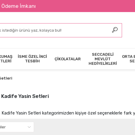
2400 ₺ Ü
SECCADELİ
KUMAŞ
İSME ÖZEL İNCİ
ORTA 
ÇİKOLATALAR
MEVLÜT
ETLERİ
TESBİH
SE
HEDİYELİKLERİ
Setleri
 Kadife Yasin Setleri
 Kadife Yasin Setleri kategorimizden kişiye özel seçeneklerle fark y