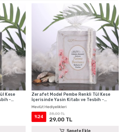
ül Kese
Zerafet Model Pembe Renkli Tül Kese
sbih -
İçerisinde Yasin Kitabı ve Tesbih -
Mevlüt Hediyelikleri
Mevlüt Hediyelikleri
38,00 TL
%24
29,00 TL
Sepete Ekle