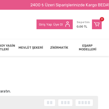
zeri Siparişlerinizde Kargo BEDAVA !!!
0
Sepetim
Giriş Yap
Üye Ol
0,00 TL
BOY YASİN
EŞARP
MEVLÜT ŞEKERİ
ZİKİRMATİK
TLERİ
MODELLERİ
aratın.