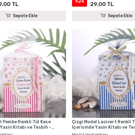
%24
9,00 TL
29,00 TL
Sepete Ekle
Sepete Ekle
l Pembe Renkli Tül Kese
Çizgi Model Lacivert Renkli 
 Yasin Kitabı ve Tesbih -
İçerisinde Yasin Kitabı ve Te
iyelikleri
Mevlüt Hediyelikleri
elikleri
Mevlüt Hediyelikleri