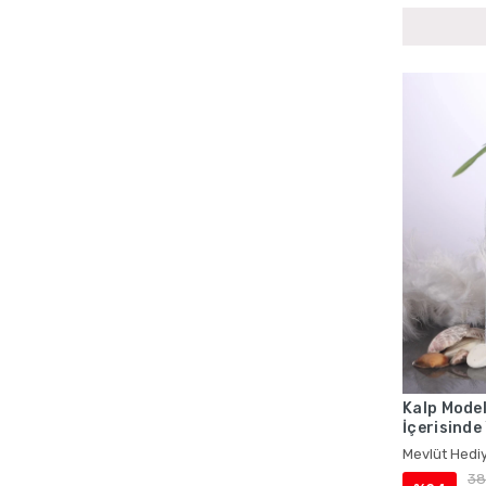
Bebek Mevlüdü Cep Boy Yasin Setleri
Bebek Mevlüdü Çantalı Yasin Setleri
Bebek Mevlüdü İsme Özel Ürünler
Bebek Mevlüdü İsme Özel Yasin Kitapları
Bebek Mevlüdü Kadife Yasin Kitapları
Bebek Mevlüdü Lokumluklu Yasin Setleri
Bebek Mevlüdü Magnetli Hediyelikler
Bebek Mevlüdü Tesbih Setleri
Bebek Mevlüdü Toptan Hediyelik Setleri
Bebek Mevlüdü Tül Keseli Hediyelikler
Bebek Mevlüdü Yasin Setleri
Bebek Mevlüt Magnetleri
Bebek Mevlüt Yasin Setleri
Kalp Model
Cenaze İçin Çantalı Yasin Kitapları
İçerisinde
Mevlüt Hed
Cenaze İçin İsme Özel Yasin Setleri
Mevlüt Hediy
38
Cenaze İçin Kadife Kaplı Yasin Setleri