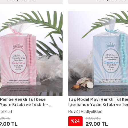
Pembe Renkli Tül Kese
Taç Model Mavi Renkli Tül Ke
 Yasin Kitabı ve Tesbih -
İçerisinde Yasin Kitabı ve Te
iyelikleri
Mevlüt Hediyelikleri
elikleri
Mevlüt Hediyelikleri
,00 TL
38,00 TL
%24
9,00 TL
29,00 TL