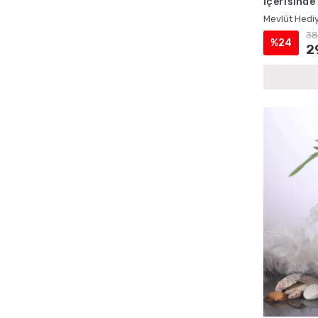
İçerisinde
Çantalı Yasin Setleri
Mevlüt Hed
Mevlüt Hediy
Doğum İçin Cep Yasin Setleri
38
%24
Doğum İçin İsme Özel Yasin Kitapları
2
Doğum İçin Lokumluklu Yasin Setleri
Doğum İçin Magnetli Yasin Setleri
Doğum Mevlüdü Çantalı Yasin Setleri
Doğum Mevlüdü İsme Özel Yasin Setleri
Doğum Mevlüdü Kadife Yasin Setleri
Doğum Mevlüdü Magnetli Yasin Setleri
Doğum Mevlüdü Şantuk Kumaş Yasin
Kitapları
Doğum Mevlüdü Tesbihli Yasin Setleri
Doğum Mevlüdü Tül Kese Yasin Setleri
Ecrin Yayınları Cep Yasinler
Ecrin Yayınları Hediyelik Tesbihler
Ecrin Yayınları İsme Özel Ürünler