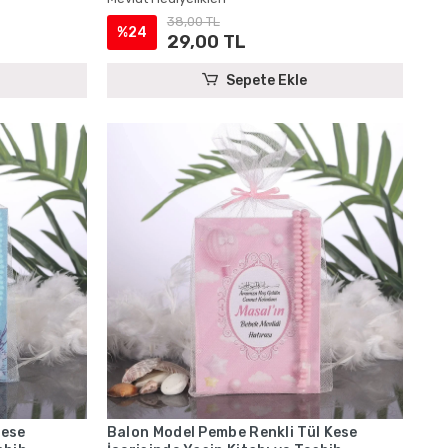
38,00 TL
%24
29,00 TL
Sepete Ekle
Kese
Balon Model Pembe Renkli Tül Kese