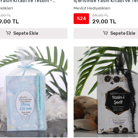
 Yasin Kitabı ve Tesbih -
İçerisinde Yasin Kitabı ve Te
iyelikleri
Mevlüt Hediyelikleri
elikleri
Mevlüt Hediyelikleri
,00 TL
38,00 TL
%24
9,00 TL
29,00 TL
Sepete Ekle
Sepete Ekle