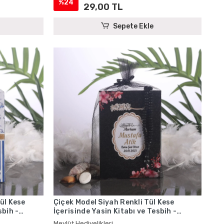
%24
29,00 TL
Sepete Ekle
Tül Kese
Çiçek Model Siyah Renkli Tül Kese
sbih -
İçerisinde Yasin Kitabı ve Tesbih -
Mevlüt Hediyelikleri
Mevlüt Hediyelikleri