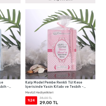
se
Kalp Model Pembe Renkli Tül Kese
sbih -
İçerisinde Yasin Kitabı ve Tesbih -
Mevlüt Hediyelikleri
Mevlüt Hediyelikleri
38,00 TL
%24
29,00 TL