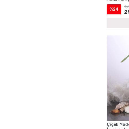
Cep Boy Tesbihli Yasin Setleri
38
%24
Cep Boy Yasin ve Tesbih Setleri
2
Çanta İçinde Şantuk Yasin ve İnci Tesbih
Çanta ve Magnetli Yasin Setleri
Çantalı Cep Boy Kadife Yasin ve İnci
Tesbih Setleri
Çantalı Cep Yasin Setleri
Çantalı Hediyelik Kuran ve Tesbih Setleri
Çantalı Kadife Yasin Setleri
Çantalı Kadife Yasin ve İnci Tesbih
Setleri
Çantalı Mevlüt Hediyelik Setleri
Çantalı Mevlüt Kuran ve Yasin Setleri
Çantalı Mevlüt Setleri
Çantalı Sünnet Mevlidi Yasin Setleri
Çantalı Şantuk Yasin ve Tesbih Setleri
Çiçek Mode