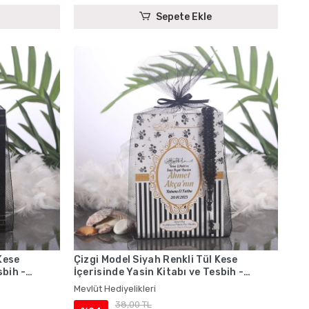
Sepete Ekle
Kese
Çizgi Model Siyah Renkli Tül Kese
sbih -
İçerisinde Yasin Kitabı ve Tesbih -
Mevlüt Hediyelikleri
Mevlüt Hediyelikleri
38,00 TL