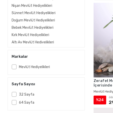
Nişan Mevlüt Hediyelikleri
Sünnet Mevlüt Hediyelikleri
Doğum Mevlüt Hediyelikleri
Bebek Mevlüt Hediyelikleri
Kırk Mevlüt Hediyelikleri
Altı Ay Mevlüt Hediyelikleri
Kına Mevlüt Hediyelikleri
Markalar
Gelin Mevlüt Hediyelikleri
Vefat Mevlüt Hediyelikleri
Mevlüt Hediyelikleri
Ölüm Mevlüt Hediyelikleri
Taziye Mevlüt Hediyelikleri
Zerafet Mo
Sayfa Sayısı
İçerisinde
Asker Mevlüt Hediyelikleri
Mevlüt Hed
Mevlüt Hediy
Hac Mevlüt Hediyelikleri
32 Sayfa
38
%24
Umre Mevlüt Hediyelikleri
2
64 Sayfa
Asetat Kutuda İsme Özel Kadife Yasin