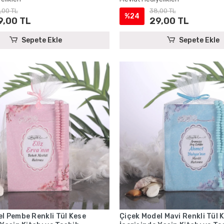
,00 TL
38,00 TL
%24
9,00 TL
29,00 TL
Sepete Ekle
Sepete Ekle
l Pembe Renkli Tül Kese
Çiçek Model Mavi Renkli Tül 