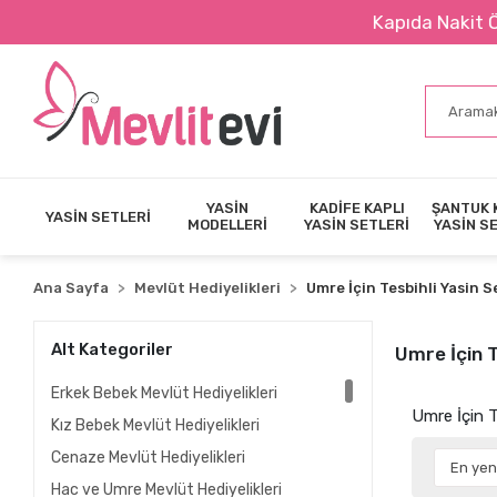
Kapıda Nakit Ödeme İmkanı
YASİN
KADİFE KAPLI
ŞANTUK 
YASİN SETLERİ
MODELLERİ
YASİN SETLERİ
YASİN S
Ana Sayfa
Mevlüt Hediyelikleri
Umre İçin Tesbihli Yasin S
Alt Kategoriler
Umre İçin T
Erkek Bebek Mevlüt Hediyelikleri
Umre İçin T
Kız Bebek Mevlüt Hediyelikleri
Cenaze Mevlüt Hediyelikleri
Hac ve Umre Mevlüt Hediyelikleri