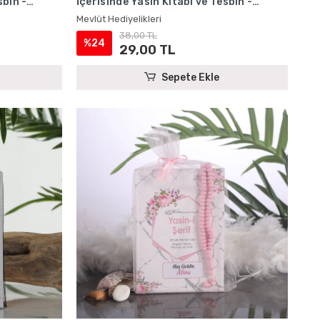
sbih -
İçerisinde Yasin Kitabı ve Tesbih -
Mevlüt Hediyelikleri
Mevlüt Hediyelikleri
38,00 TL
%24
29,00 TL
Sepete Ekle