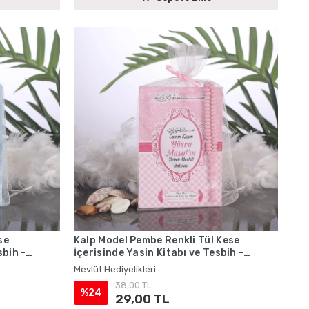
se
Kalp Model Pembe Renkli Tül Kese
sbih -
İçerisinde Yasin Kitabı ve Tesbih -
Mevlüt Hediyelikleri
Mevlüt Hediyelikleri
38,00 TL
%24
29,00 TL