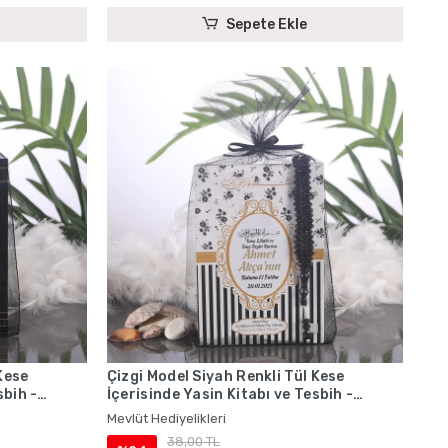
Sepete Ekle
Kese
Çizgi Model Siyah Renkli Tül Kese
sbih -
İçerisinde Yasin Kitabı ve Tesbih -
Mevlüt Hediyelikleri
Mevlüt Hediyelikleri
38,00 TL