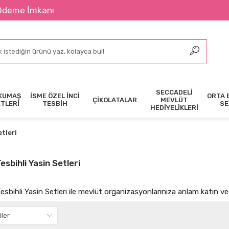
2400 ₺ Üze
SECCADELİ
KUMAŞ
İSME ÖZEL İNCİ
ORTA 
ÇİKOLATALAR
MEVLÜT
ETLERİ
TESBİH
SE
HEDİYELİKLERİ
etleri
esbihli Yasin Setleri
esbihli Yasin Setleri ile mevlüt organizasyonlarınıza anlam katın ve 