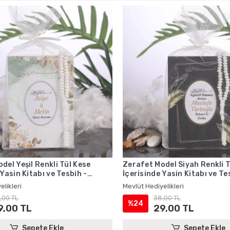
del Yeşil Renkli Tül Kese
Zerafet Model Siyah Renkli T
 Yasin Kitabı ve Tesbih -
İçerisinde Yasin Kitabı ve Te
iyelikleri
Mevlüt Hediyelikleri
elikleri
Mevlüt Hediyelikleri
,00 TL
38,00 TL
%24
9,00 TL
29,00 TL
Sepete Ekle
Sepete Ekle