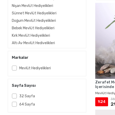
Nişan Mevlüt Hediyelikleri
Sünnet Mevlüt Hediyelikleri
Doğum Mevlüt Hediyelikleri
Bebek Mevlüt Hediyelikleri
Kırk Mevlüt Hediyelikleri
Altı Ay Mevlüt Hediyelikleri
Kına Mevlüt Hediyelikleri
Markalar
Gelin Mevlüt Hediyelikleri
Vefat Mevlüt Hediyelikleri
Mevlüt Hediyelikleri
Ölüm Mevlüt Hediyelikleri
Taziye Mevlüt Hediyelikleri
Zerafet Mo
Sayfa Sayısı
İçerisinde
Asker Mevlüt Hediyelikleri
Mevlüt Hed
Mevlüt Hediy
Hac Mevlüt Hediyelikleri
32 Sayfa
38
%24
Umre Mevlüt Hediyelikleri
2
64 Sayfa
Asetat Kutuda İsme Özel Kadife Yasin