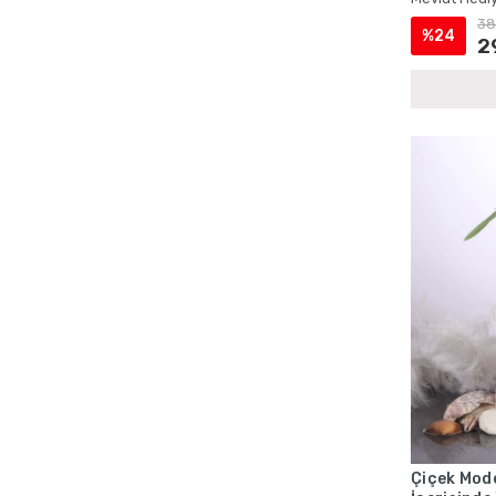
Cep Boy Tesbihli Yasin Setleri
38
%24
Cep Boy Yasin ve Tesbih Setleri
2
Çanta İçinde Şantuk Yasin ve İnci Tesbih
Çanta ve Magnetli Yasin Setleri
Çantalı Cep Boy Kadife Yasin ve İnci
Tesbih Setleri
Çantalı Cep Yasin Setleri
Çantalı Hediyelik Kuran ve Tesbih Setleri
Çantalı Kadife Yasin Setleri
Çantalı Kadife Yasin ve İnci Tesbih
Setleri
Çantalı Mevlüt Hediyelik Setleri
Çantalı Mevlüt Kuran ve Yasin Setleri
Çantalı Mevlüt Setleri
Çantalı Sünnet Mevlidi Yasin Setleri
Çantalı Şantuk Yasin ve Tesbih Setleri
Çiçek Mode