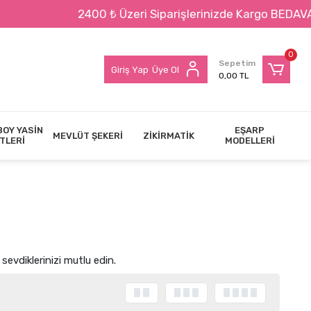
ri Siparişlerinizde Kargo BEDAVA !!!
0
Sepetim
Giriş Yap
Üye Ol
0,00 TL
BOY YASİN
EŞARP
MEVLÜT ŞEKERİ
ZİKİRMATİK
TLERİ
MODELLERİ
sevdiklerinizi mutlu edin.