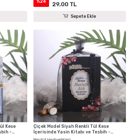
%24
29,00 TL
Sepete Ekle
Tül Kese
Çiçek Model Siyah Renkli Tül Kese
sbih -
İçerisinde Yasin Kitabı ve Tesbih -
Mevlüt Hediyelikleri
Mevlüt Hediyelikleri