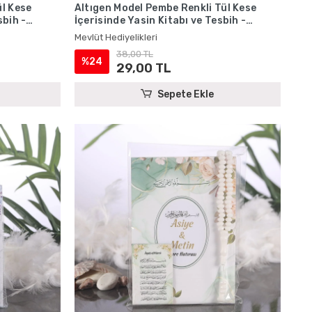
ül Kese
Altıgen Model Pembe Renkli Tül Kese
sbih -
İçerisinde Yasin Kitabı ve Tesbih -
Mevlüt Hediyelikleri
Mevlüt Hediyelikleri
38,00 TL
%24
29,00 TL
Sepete Ekle