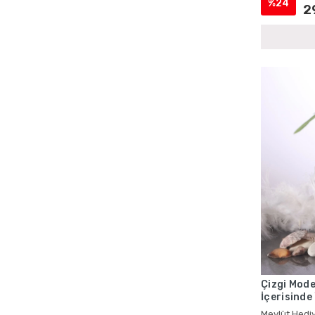
%24
2
Cenaze İçin Kadife Yasin Setleri
Cenaze İçin Magnetli Yasin Setleri
Cenaze İçin Tül Kese Yasin Setleri
Cenaze İçin Yasin Kitapları
Cenaze Mevlüdü Cep Yasin Kitapları
Cenaze Mevlüdü Şantuk Kumaş Yasin
Setleri
Cenaze Mevlüdü Tesbihli Yasin Setleri
Cenaze Mevlüdü Toptan Yasin Kitapları
Cep Boy Hediyelik Yasin Kitapları
Cep Boy Kadife Yasin
Cep Boy Kadife Yasin ve Kese
Cep Boy Mevlid Yasinleri
Cep Boy Mevlüt Hediyelikleri
Çizgi Mode
İçerisinde
Cep Boy Mevlüt Kuranları
Mevlüt Hed
Mevlüt Hediy