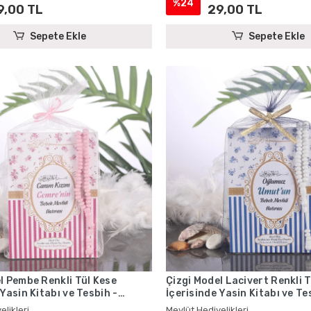
%24
9,00 TL
29,00 TL
Sepete Ekle
Sepete Ekle
l Pembe Renkli Tül Kese
Çizgi Model Lacivert Renkli 
 Yasin Kitabı ve Tesbih -
İçerisinde Yasin Kitabı ve Te
iyelikleri
Mevlüt Hediyelikleri
elikleri
Mevlüt Hediyelikleri