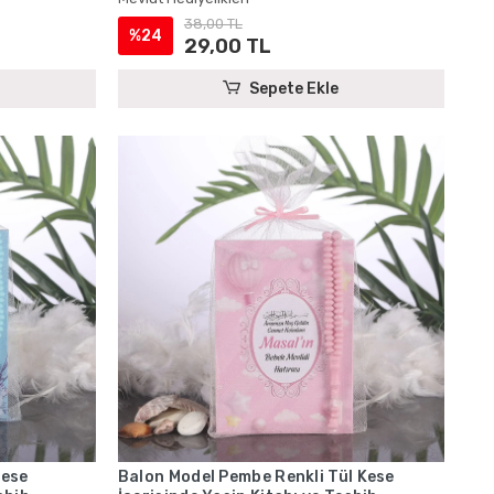
38,00 TL
%24
29,00 TL
Sepete Ekle
Kese
Balon Model Pembe Renkli Tül Kese