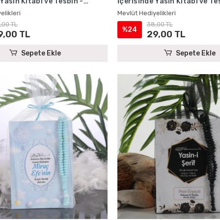
 Yasin Kitabı ve Tesbih -
İçerisinde Yasin Kitabı ve Te
iyelikleri
Mevlüt Hediyelikleri
elikleri
Mevlüt Hediyelikleri
,00 TL
38,00 TL
%24
9,00 TL
29,00 TL
Sepete Ekle
Sepete Ekle