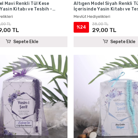
l Mavi Renkli Tül Kese
Altıgen Model Siyah Renkli T
 Yasin Kitabı ve Tesbih -
İçerisinde Yasin Kitabı ve Te
iyelikleri
Mevlüt Hediyelikleri
elikleri
Mevlüt Hediyelikleri
,00 TL
38,00 TL
%24
9,00 TL
29,00 TL
Sepete Ekle
Sepete Ekle