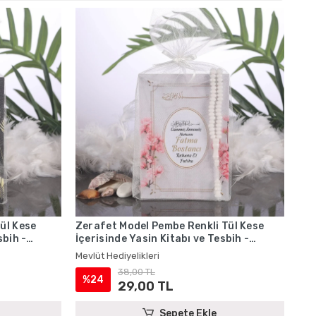
ül Kese
Zerafet Model Pembe Renkli Tül Kese
sbih -
İçerisinde Yasin Kitabı ve Tesbih -
Mevlüt Hediyelikleri
Mevlüt Hediyelikleri
38,00 TL
%24
29,00 TL
Sepete Ekle