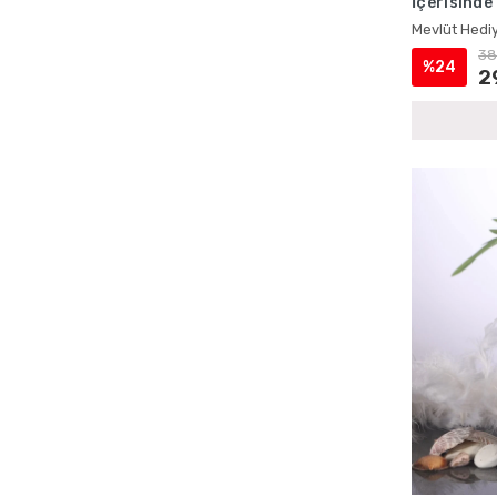
İçerisinde
Çantalı Yasin Setleri
Mevlüt Hed
Mevlüt Hediy
Doğum İçin Cep Yasin Setleri
38
%24
Doğum İçin İsme Özel Yasin Kitapları
2
Doğum İçin Lokumluklu Yasin Setleri
Doğum İçin Magnetli Yasin Setleri
Doğum Mevlüdü Çantalı Yasin Setleri
Doğum Mevlüdü İsme Özel Yasin Setleri
Doğum Mevlüdü Kadife Yasin Setleri
Doğum Mevlüdü Magnetli Yasin Setleri
Doğum Mevlüdü Şantuk Kumaş Yasin
Kitapları
Doğum Mevlüdü Tesbihli Yasin Setleri
Doğum Mevlüdü Tül Kese Yasin Setleri
Ecrin Yayınları Cep Yasinler
Ecrin Yayınları Hediyelik Tesbihler
Ecrin Yayınları İsme Özel Ürünler