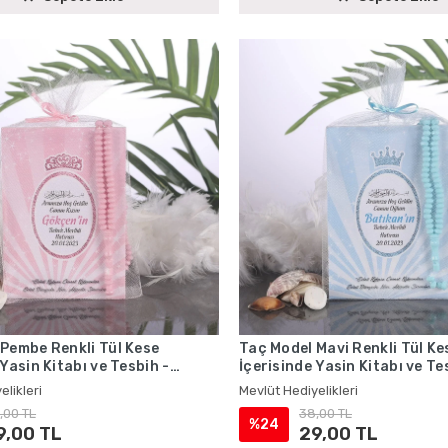
Pembe Renkli Tül Kese
Taç Model Mavi Renkli Tül Ke
 Yasin Kitabı ve Tesbih -
İçerisinde Yasin Kitabı ve Te
iyelikleri
Mevlüt Hediyelikleri
elikleri
Mevlüt Hediyelikleri
,00 TL
38,00 TL
%24
9,00 TL
29,00 TL