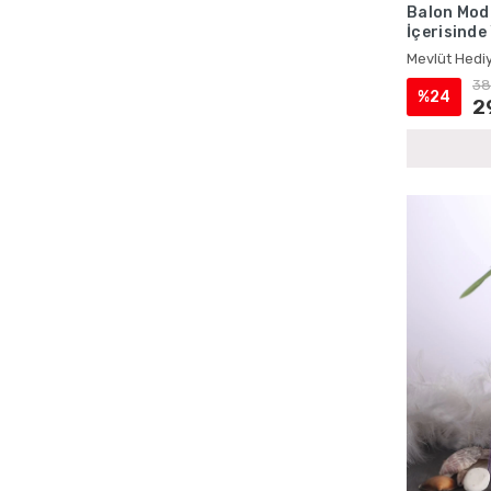
Balon Mode
Ecrin Yayınları Kadife Yasinler
İçerisinde
Ecrin Yayınları Magnetli Ürünler
Mevlüt Hed
Mevlüt Hediy
Ecrin Yayınları Mevlüt Hediyelikleri
38
%24
2
Ecrin Yayınları Mevlüt Setleri
Ecrin Yayınları Şantuk Kumaş Yasinler
Ecrin Yayınları Toptan Satış
Ecrin Yayınları Yasin Kitapları
Erkek Bebek Cep Boy Yasin Kitapları
Erkek Bebek Çantalı Mevlüt Hediyelikleri
Erkek Bebek İsme Özel Mevlüt Setleri
Erkek Bebek İsme Özel Yasin Kitapları
Erkek Bebek Kadife Kaplı Yasin Setleri
Erkek Bebek Lokumluklu Yasin Setleri
Erkek Bebek Magnetli Mevlüt Setleri
Erkek Bebek Şantuk Kumaş Yasin Setleri
Erkek Bebek Tesbihli Mevlüt Setleri