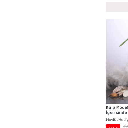
Bebek Mevlüdü Cep Boy Yasin Setleri
Bebek Mevlüdü Çantalı Yasin Setleri
Bebek Mevlüdü İsme Özel Ürünler
Bebek Mevlüdü İsme Özel Yasin Kitapları
Bebek Mevlüdü Kadife Yasin Kitapları
Bebek Mevlüdü Lokumluklu Yasin Setleri
Bebek Mevlüdü Magnetli Hediyelikler
Bebek Mevlüdü Tesbih Setleri
Bebek Mevlüdü Toptan Hediyelik Setleri
Bebek Mevlüdü Tül Keseli Hediyelikler
Bebek Mevlüdü Yasin Setleri
Bebek Mevlüt Magnetleri
Bebek Mevlüt Yasin Setleri
Kalp Model
Cenaze İçin Çantalı Yasin Kitapları
İçerisinde
Mevlüt Hed
Cenaze İçin İsme Özel Yasin Setleri
Mevlüt Hediy
38
Cenaze İçin Kadife Kaplı Yasin Setleri