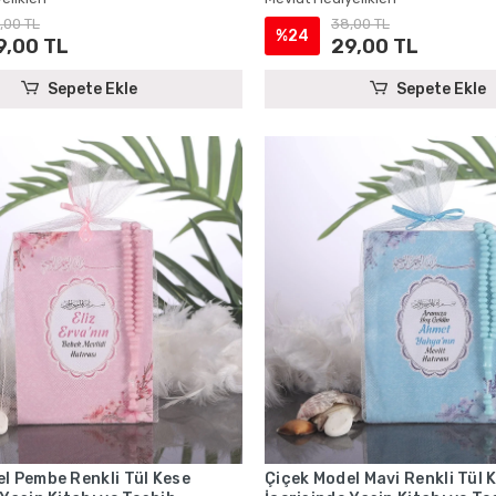
,00 TL
38,00 TL
%24
9,00 TL
29,00 TL
Sepete Ekle
Sepete Ekle
l Pembe Renkli Tül Kese
Çiçek Model Mavi Renkli Tül 