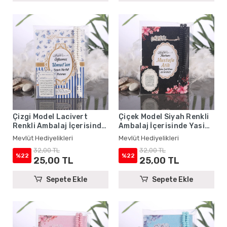
Çizgi Model Lacivert
Çiçek Model Siyah Renkli
Renkli Ambalaj İçerisinde
Ambalaj İçerisinde Yasin
Yasin Kitabı, Magnet ve
Kitabı, Magnet ve Tesbih -
Mevlüt Hediyelikleri
Mevlüt Hediyelikleri
Tesbih - Mevlüt
Mevlüt Hediyelikleri
32,00 TL
32,00 TL
Hediyelikleri
%22
%22
25,00 TL
25,00 TL
Sepete Ekle
Sepete Ekle