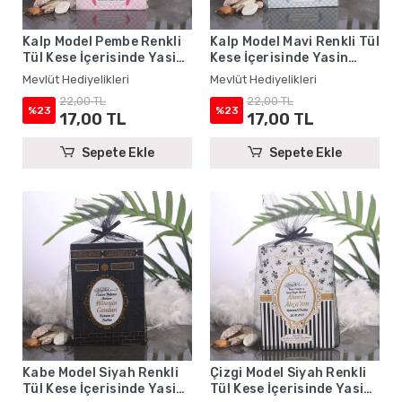
Kalp Model Pembe Renkli
Kalp Model Mavi Renkli Tül
Tül Kese İçerisinde Yasin
Kese İçerisinde Yasin
Kitabı - Mevlüt
Kitabı - Mevlüt
Mevlüt Hediyelikleri
Mevlüt Hediyelikleri
Hediyelikleri
Hediyelikleri
22,00 TL
22,00 TL
%23
%23
17,00 TL
17,00 TL
Sepete Ekle
Sepete Ekle
Kabe Model Siyah Renkli
Çizgi Model Siyah Renkli
Tül Kese İçerisinde Yasin
Tül Kese İçerisinde Yasin