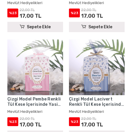
Kitabı - Mevlüt
Kitabı - Mevlüt
Mevlüt Hediyelikleri
Mevlüt Hediyelikleri
Hediyelikleri
Hediyelikleri
22,00 TL
22,00 TL
%23
%23
17,00 TL
17,00 TL
Sepete Ekle
Sepete Ekle
Çizgi Model Pembe Renkli
Çizgi Model Lacivert
Tül Kese İçerisinde Yasin
Renkli Tül Kese İçerisinde
Kitabı - Mevlüt
Yasin Kitabı - Mevlüt
Mevlüt Hediyelikleri
Mevlüt Hediyelikleri
Hediyelikleri
Hediyelikleri
22,00 TL
22,00 TL
%23
%23
17,00 TL
17,00 TL