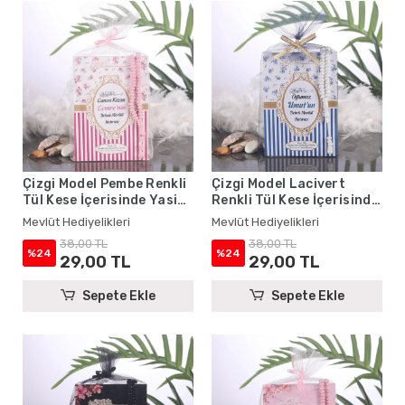
Çizgi Model Pembe Renkli
Çizgi Model Lacivert
Tül Kese İçerisinde Yasin
Renkli Tül Kese İçerisinde
Kitabı ve Tesbih - Mevlüt
Yasin Kitabı ve Tesbih -
Mevlüt Hediyelikleri
Mevlüt Hediyelikleri
Hediyelikleri
Mevlüt Hediyelikleri
38,00 TL
38,00 TL
%24
%24
29,00 TL
29,00 TL
Sepete Ekle
Sepete Ekle