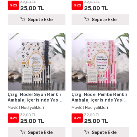
32,00 TL
32,00 TL
%22
%22
25,00 TL
25,00 TL
Sepete Ekle
Sepete Ekle
Çizgi Model Siyah Renkli
Çizgi Model Pembe Renkli
Ambalaj İçerisinde Yasin
Ambalaj İçerisinde Yasin
Kitabı, Magnet ve Tesbih -
Kitabı, Magnet ve Tesbih -
Mevlüt Hediyelikleri
Mevlüt Hediyelikleri
Mevlüt Hediyelikleri
Mevlüt Hediyelikleri
32,00 TL
32,00 TL
%22
%22
25,00 TL
25,00 TL
Sepete Ekle
Sepete Ekle