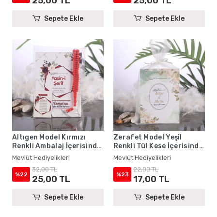
25,00 TL
25,00 TL
Sepete Ekle
Sepete Ekle
Altıgen Model Kırmızı
Zerafet Model Yeşil
Renkli Ambalaj İçerisinde
Renkli Tül Kese İçerisinde
Yasin Kitabı, Magnet ve
Yasin Kitabı - Mevlüt
Mevlüt Hediyelikleri
Mevlüt Hediyelikleri
Tesbih - Mevlüt
Hediyelikleri
32,00 TL
22,00 TL
Hediyelikleri
%22
%23
25,00 TL
17,00 TL
Sepete Ekle
Sepete Ekle