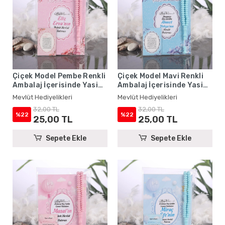
Çiçek Model Pembe Renkli
Çiçek Model Mavi Renkli
Ambalaj İçerisinde Yasin
Ambalaj İçerisinde Yasin
Kitabı, Magnet ve Tesbih -
Kitabı, Magnet ve Tesbih -
Mevlüt Hediyelikleri
Mevlüt Hediyelikleri
Mevlüt Hediyelikleri
Mevlüt Hediyelikleri
32,00 TL
32,00 TL
%22
%22
25,00 TL
25,00 TL
Sepete Ekle
Sepete Ekle