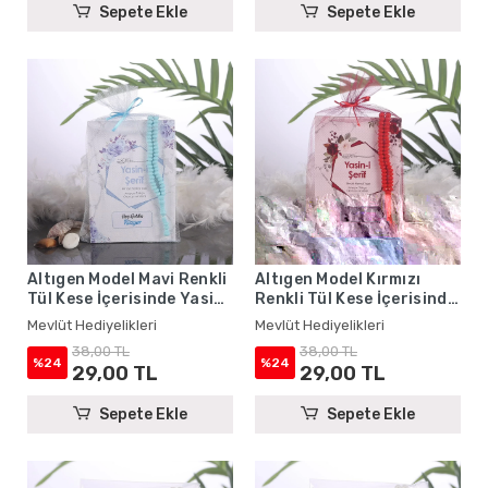
Sepete Ekle
Sepete Ekle
Altıgen Model Mavi Renkli
Altıgen Model Kırmızı
Tül Kese İçerisinde Yasin
Renkli Tül Kese İçerisinde
Kitabı ve Tesbih - Mevlüt
Yasin Kitabı ve Tesbih -
Mevlüt Hediyelikleri
Mevlüt Hediyelikleri
Hediyelikleri
Mevlüt Hediyelikleri
38,00 TL
38,00 TL
%24
%24
29,00 TL
29,00 TL
Sepete Ekle
Sepete Ekle