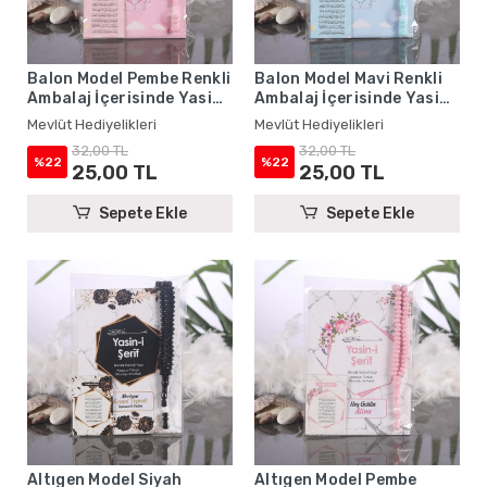
Balon Model Pembe Renkli
Balon Model Mavi Renkli
Ambalaj İçerisinde Yasin
Ambalaj İçerisinde Yasin
Kitabı, Magnet ve Tesbih -
Kitabı, Magnet ve Tesbih -
Mevlüt Hediyelikleri
Mevlüt Hediyelikleri
Mevlüt Hediyelikleri
Mevlüt Hediyelikleri
32,00 TL
32,00 TL
%22
%22
25,00 TL
25,00 TL
Sepete Ekle
Sepete Ekle
Altıgen Model Siyah
Altıgen Model Pembe