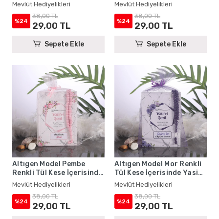
Kitabı ve Tesbih - Mevlüt
Yasin Kitabı ve Tesbih -
Mevlüt Hediyelikleri
Mevlüt Hediyelikleri
Hediyelikleri
Mevlüt Hediyelikleri
38,00 TL
38,00 TL
%24
%24
29,00 TL
29,00 TL
Sepete Ekle
Sepete Ekle
Altıgen Model Pembe
Altıgen Model Mor Renkli
Renkli Tül Kese İçerisinde
Tül Kese İçerisinde Yasin
Yasin Kitabı ve Tesbih -
Kitabı ve Tesbih - Mevlüt
Mevlüt Hediyelikleri
Mevlüt Hediyelikleri
Mevlüt Hediyelikleri
Hediyelikleri
38,00 TL
38,00 TL
%24
%24
29,00 TL
29,00 TL