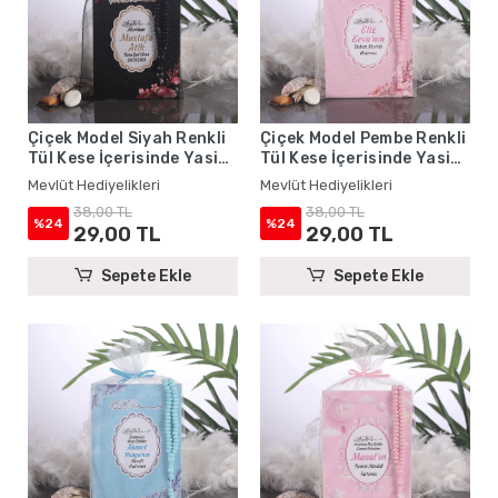
Çiçek Model Siyah Renkli
Çiçek Model Pembe Renkli
Tül Kese İçerisinde Yasin
Tül Kese İçerisinde Yasin
Kitabı ve Tesbih - Mevlüt
Kitabı ve Tesbih - Mevlüt
Mevlüt Hediyelikleri
Mevlüt Hediyelikleri
Hediyelikleri
Hediyelikleri
38,00 TL
38,00 TL
%24
%24
29,00 TL
29,00 TL
Sepete Ekle
Sepete Ekle