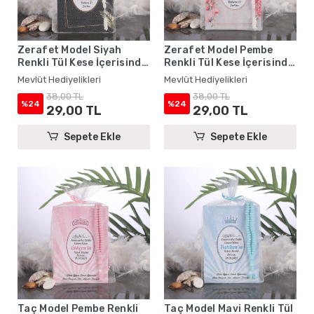
Zerafet Model Siyah
Zerafet Model Pembe
Renkli Tül Kese İçerisinde
Renkli Tül Kese İçerisinde
Yasin Kitabı ve Tesbih -
Yasin Kitabı ve Tesbih -
Mevlüt Hediyelikleri
Mevlüt Hediyelikleri
Mevlüt Hediyelikleri
Mevlüt Hediyelikleri
38,00 TL
38,00 TL
%24
%24
29,00 TL
29,00 TL
Sepete Ekle
Sepete Ekle
Taç Model Pembe Renkli
Taç Model Mavi Renkli Tül