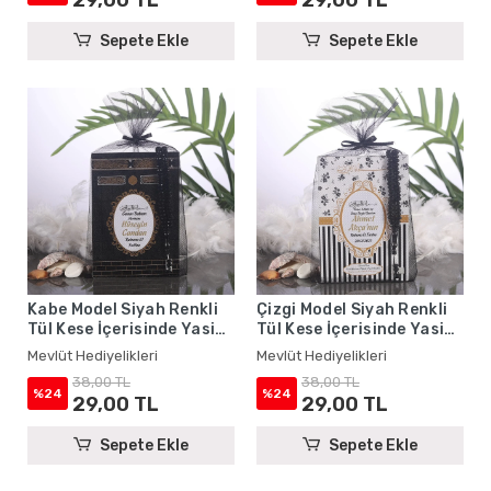
Sepete Ekle
Sepete Ekle
Kabe Model Siyah Renkli
Çizgi Model Siyah Renkli
Tül Kese İçerisinde Yasin
Tül Kese İçerisinde Yasin
Kitabı ve Tesbih - Mevlüt
Kitabı ve Tesbih - Mevlüt
Mevlüt Hediyelikleri
Mevlüt Hediyelikleri
Hediyelikleri
Hediyelikleri
38,00 TL
38,00 TL
%24
%24
29,00 TL
29,00 TL
Sepete Ekle
Sepete Ekle