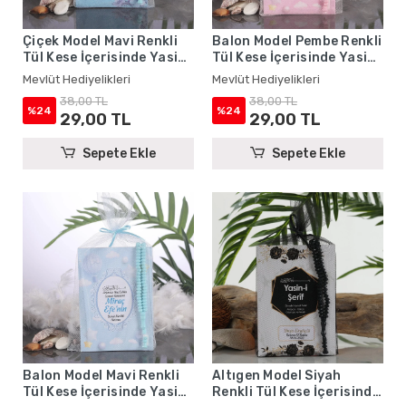
Çiçek Model Mavi Renkli
Balon Model Pembe Renkli
Tül Kese İçerisinde Yasin
Tül Kese İçerisinde Yasin
Kitabı ve Tesbih - Mevlüt
Kitabı ve Tesbih - Mevlüt
Mevlüt Hediyelikleri
Mevlüt Hediyelikleri
Hediyelikleri
Hediyelikleri
38,00 TL
38,00 TL
%24
%24
29,00 TL
29,00 TL
Sepete Ekle
Sepete Ekle
Balon Model Mavi Renkli
Altıgen Model Siyah
Tül Kese İçerisinde Yasin
Renkli Tül Kese İçerisinde