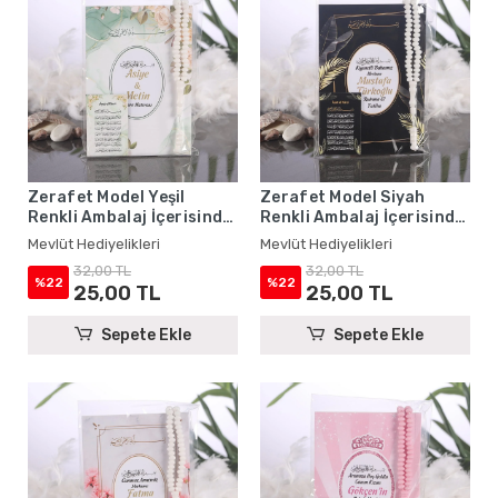
Zerafet Model Yeşil
Zerafet Model Siyah
Renkli Ambalaj İçerisinde
Renkli Ambalaj İçerisinde
Yasin Kitabı, Magnet ve
Yasin Kitabı, Magnet ve
Mevlüt Hediyelikleri
Mevlüt Hediyelikleri
Tesbih - Mevlüt
Tesbih - Mevlüt
32,00 TL
32,00 TL
Hediyelikleri
Hediyelikleri
%22
%22
25,00 TL
25,00 TL
Sepete Ekle
Sepete Ekle