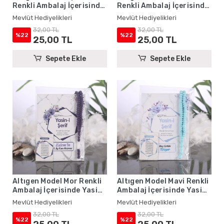
Renkli Ambalaj İçerisinde
Renkli Ambalaj İçerisinde
Yasin Kitabı, Magnet ve
Yasin Kitabı, Magnet ve
Mevlüt Hediyelikleri
Mevlüt Hediyelikleri
Tesbih - Mevlüt
Tesbih - Mevlüt
32,00 TL
32,00 TL
Hediyelikleri
Hediyelikleri
%22
%22
25,00 TL
25,00 TL
Sepete Ekle
Sepete Ekle
Altıgen Model Mor Renkli
Altıgen Model Mavi Renkli
Ambalaj İçerisinde Yasin
Ambalaj İçerisinde Yasin
Kitabı, Magnet ve Tesbih -
Kitabı, Magnet ve Tesbih -
Mevlüt Hediyelikleri
Mevlüt Hediyelikleri
Mevlüt Hediyelikleri
Mevlüt Hediyelikleri
32,00 TL
32,00 TL
%22
%22