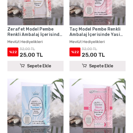
Zerafet Model Pembe
Taç Model Pembe Renkli
Renkli Ambalaj İçerisinde
Ambalaj İçerisinde Yasin
Yasin Kitabı, Magnet ve
Kitabı, Magnet ve Tesbih -
Mevlüt Hediyelikleri
Mevlüt Hediyelikleri
Tesbih - Mevlüt
Mevlüt Hediyelikleri
32,00 TL
32,00 TL
Hediyelikleri
%22
%22
25,00 TL
25,00 TL
Sepete Ekle
Sepete Ekle