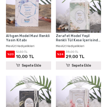
Altıgen Model Mavi Renkli
Zerafet Model Yeşil
Yasin Kitabı
Renkli Tül Kese İçerisinde
Yasin Kitabı ve Tesbih -
Mevlüt Hediyelikleri
Mevlüt Hediyelikleri
Mevlüt Hediyelikleri
12,50 TL
38,00 TL
%20
%24
10,00 TL
29,00 TL
Sepete Ekle
Sepete Ekle