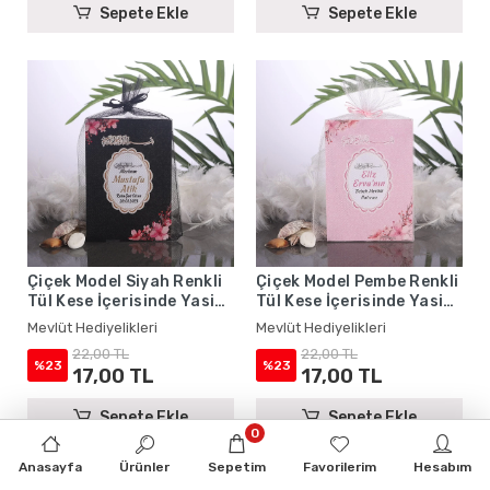
Sepete Ekle
Sepete Ekle
Çiçek Model Siyah Renkli
Çiçek Model Pembe Renkli
Tül Kese İçerisinde Yasin
Tül Kese İçerisinde Yasin
Kitabı - Mevlüt
Kitabı - Mevlüt
Mevlüt Hediyelikleri
Mevlüt Hediyelikleri
Hediyelikleri
Hediyelikleri
22,00 TL
22,00 TL
%23
%23
17,00 TL
17,00 TL
Sepete Ekle
Sepete Ekle
0
Anasayfa
Ürünler
Sepetim
Favorilerim
Hesabım