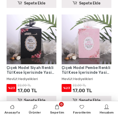
Sepete Ekle
Sepete Ekle
Çiçek Model Siyah Renkli
Çiçek Model Pembe Renkli
Tül Kese İçerisinde Yasin
Tül Kese İçerisinde Yasin
Kitabı - Mevlüt
Kitabı - Mevlüt
Mevlüt Hediyelikleri
Mevlüt Hediyelikleri
Hediyelikleri
Hediyelikleri
22,00 TL
22,00 TL
%23
%23
17,00 TL
17,00 TL
Sepete Ekle
Sepete Ekle
0
Anasayfa
Ürünler
Sepetim
Favorilerim
Hesabım