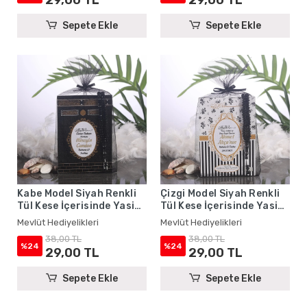
Sepete Ekle
Sepete Ekle
Kabe Model Siyah Renkli
Çizgi Model Siyah Renkli
Tül Kese İçerisinde Yasin
Tül Kese İçerisinde Yasin
Kitabı ve Tesbih - Mevlüt
Kitabı ve Tesbih - Mevlüt
Mevlüt Hediyelikleri
Mevlüt Hediyelikleri
Hediyelikleri
Hediyelikleri
38,00 TL
38,00 TL
%24
%24
29,00 TL
29,00 TL
Sepete Ekle
Sepete Ekle