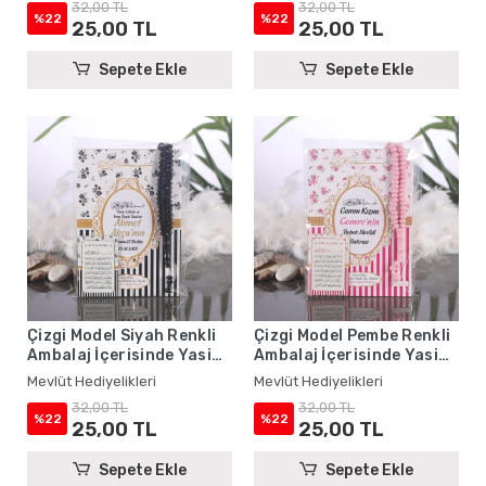
32,00 TL
32,00 TL
%22
%22
25,00 TL
25,00 TL
Sepete Ekle
Sepete Ekle
Çizgi Model Siyah Renkli
Çizgi Model Pembe Renkli
Ambalaj İçerisinde Yasin
Ambalaj İçerisinde Yasin
Kitabı, Magnet ve Tesbih -
Kitabı, Magnet ve Tesbih -
Mevlüt Hediyelikleri
Mevlüt Hediyelikleri
Mevlüt Hediyelikleri
Mevlüt Hediyelikleri
32,00 TL
32,00 TL
%22
%22
25,00 TL
25,00 TL
Sepete Ekle
Sepete Ekle