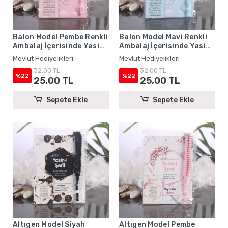
Balon Model Pembe Renkli
Balon Model Mavi Renkli
Ambalaj İçerisinde Yasin
Ambalaj İçerisinde Yasin
Kitabı, Magnet ve Tesbih -
Kitabı, Magnet ve Tesbih -
Mevlüt Hediyelikleri
Mevlüt Hediyelikleri
Mevlüt Hediyelikleri
Mevlüt Hediyelikleri
32,00 TL
32,00 TL
%22
%22
25,00 TL
25,00 TL
Sepete Ekle
Sepete Ekle
Altıgen Model Siyah
Altıgen Model Pembe