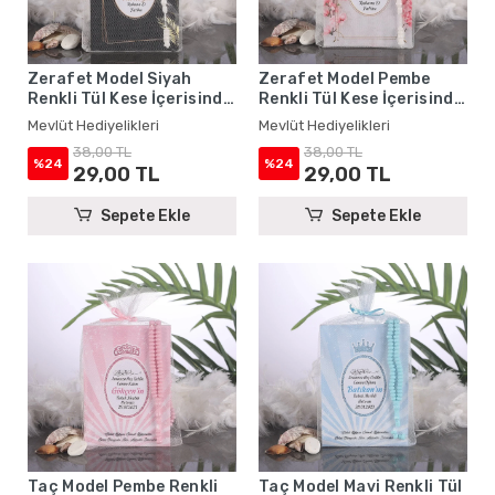
Zerafet Model Siyah
Zerafet Model Pembe
Renkli Tül Kese İçerisinde
Renkli Tül Kese İçerisinde
Yasin Kitabı ve Tesbih -
Yasin Kitabı ve Tesbih -
Mevlüt Hediyelikleri
Mevlüt Hediyelikleri
Mevlüt Hediyelikleri
Mevlüt Hediyelikleri
38,00 TL
38,00 TL
%24
%24
29,00 TL
29,00 TL
Sepete Ekle
Sepete Ekle
Taç Model Pembe Renkli
Taç Model Mavi Renkli Tül