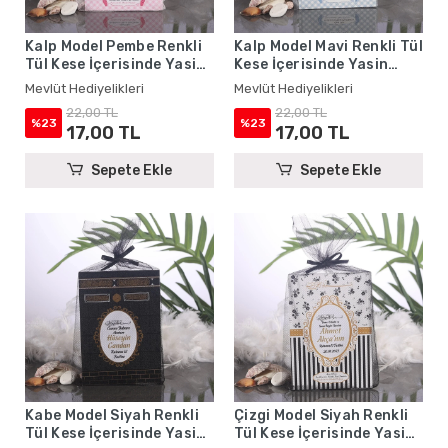
Kalp Model Pembe Renkli
Kalp Model Mavi Renkli Tül
Tül Kese İçerisinde Yasin
Kese İçerisinde Yasin
Kitabı - Mevlüt
Kitabı - Mevlüt
Mevlüt Hediyelikleri
Mevlüt Hediyelikleri
Hediyelikleri
Hediyelikleri
22,00 TL
22,00 TL
%23
%23
17,00 TL
17,00 TL
Sepete Ekle
Sepete Ekle
Kabe Model Siyah Renkli
Çizgi Model Siyah Renkli
Tül Kese İçerisinde Yasin
Tül Kese İçerisinde Yasin