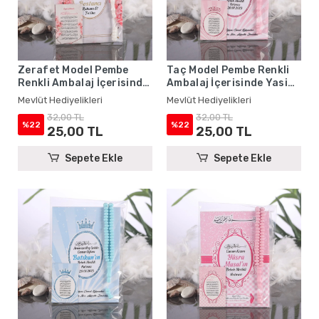
Zerafet Model Pembe
Taç Model Pembe Renkli
Renkli Ambalaj İçerisinde
Ambalaj İçerisinde Yasin
Yasin Kitabı, Magnet ve
Kitabı, Magnet ve Tesbih -
Mevlüt Hediyelikleri
Mevlüt Hediyelikleri
Tesbih - Mevlüt
Mevlüt Hediyelikleri
32,00 TL
32,00 TL
Hediyelikleri
%22
%22
25,00 TL
25,00 TL
Sepete Ekle
Sepete Ekle