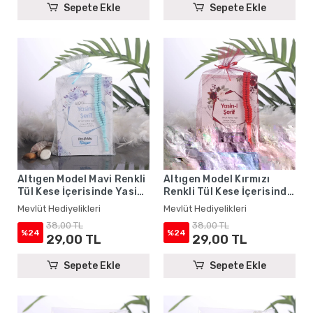
Sepete Ekle
Sepete Ekle
Altıgen Model Mavi Renkli
Altıgen Model Kırmızı
Tül Kese İçerisinde Yasin
Renkli Tül Kese İçerisinde
Kitabı ve Tesbih - Mevlüt
Yasin Kitabı ve Tesbih -
Mevlüt Hediyelikleri
Mevlüt Hediyelikleri
Hediyelikleri
Mevlüt Hediyelikleri
38,00 TL
38,00 TL
%24
%24
29,00 TL
29,00 TL
Sepete Ekle
Sepete Ekle