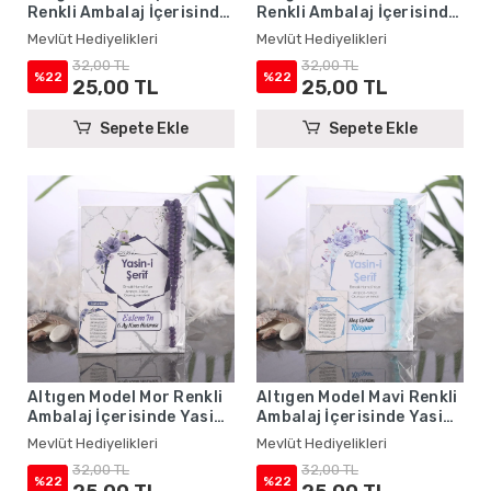
Renkli Ambalaj İçerisinde
Renkli Ambalaj İçerisinde
Yasin Kitabı, Magnet ve
Yasin Kitabı, Magnet ve
Mevlüt Hediyelikleri
Mevlüt Hediyelikleri
Tesbih - Mevlüt
Tesbih - Mevlüt
32,00 TL
32,00 TL
Hediyelikleri
Hediyelikleri
%22
%22
25,00 TL
25,00 TL
Sepete Ekle
Sepete Ekle
Altıgen Model Mor Renkli
Altıgen Model Mavi Renkli
Ambalaj İçerisinde Yasin
Ambalaj İçerisinde Yasin
Kitabı, Magnet ve Tesbih -
Kitabı, Magnet ve Tesbih -
Mevlüt Hediyelikleri
Mevlüt Hediyelikleri
Mevlüt Hediyelikleri
Mevlüt Hediyelikleri
32,00 TL
32,00 TL
%22
%22