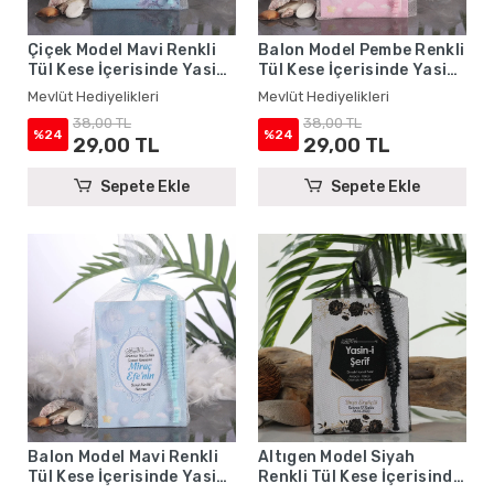
Çiçek Model Mavi Renkli
Balon Model Pembe Renkli
Tül Kese İçerisinde Yasin
Tül Kese İçerisinde Yasin
Kitabı ve Tesbih - Mevlüt
Kitabı ve Tesbih - Mevlüt
Mevlüt Hediyelikleri
Mevlüt Hediyelikleri
Hediyelikleri
Hediyelikleri
38,00 TL
38,00 TL
%24
%24
29,00 TL
29,00 TL
Sepete Ekle
Sepete Ekle
Balon Model Mavi Renkli
Altıgen Model Siyah
Tül Kese İçerisinde Yasin
Renkli Tül Kese İçerisinde