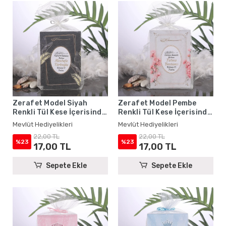
Zerafet Model Siyah
Zerafet Model Pembe
Renkli Tül Kese İçerisinde
Renkli Tül Kese İçerisinde
Yasin Kitabı - Mevlüt
Yasin Kitabı - Mevlüt
Mevlüt Hediyelikleri
Mevlüt Hediyelikleri
Hediyelikleri
Hediyelikleri
22,00 TL
22,00 TL
%23
%23
17,00 TL
17,00 TL
Sepete Ekle
Sepete Ekle