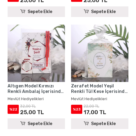
25,00 TL
25,00 TL
Sepete Ekle
Sepete Ekle
Altıgen Model Kırmızı
Zerafet Model Yeşil
Renkli Ambalaj İçerisinde
Renkli Tül Kese İçerisinde
Yasin Kitabı, Magnet ve
Yasin Kitabı - Mevlüt
Mevlüt Hediyelikleri
Mevlüt Hediyelikleri
Tesbih - Mevlüt
Hediyelikleri
32,00 TL
22,00 TL
Hediyelikleri
%22
%23
25,00 TL
17,00 TL
Sepete Ekle
Sepete Ekle