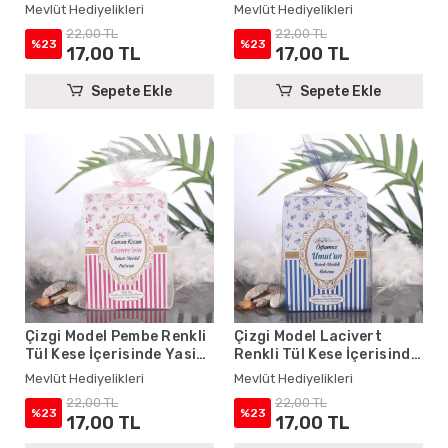
Kitabı - Mevlüt
Kitabı - Mevlüt
Mevlüt Hediyelikleri
Mevlüt Hediyelikleri
Hediyelikleri
Hediyelikleri
22,00 TL
22,00 TL
%23
%23
17,00 TL
17,00 TL
Sepete Ekle
Sepete Ekle
Çizgi Model Pembe Renkli
Çizgi Model Lacivert
Tül Kese İçerisinde Yasin
Renkli Tül Kese İçerisinde
Kitabı - Mevlüt
Yasin Kitabı - Mevlüt
Mevlüt Hediyelikleri
Mevlüt Hediyelikleri
Hediyelikleri
Hediyelikleri
22,00 TL
22,00 TL
%23
%23
17,00 TL
17,00 TL