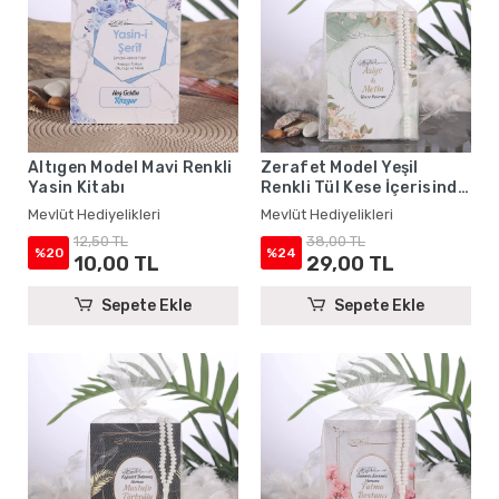
Altıgen Model Mavi Renkli
Zerafet Model Yeşil
Yasin Kitabı
Renkli Tül Kese İçerisinde
Yasin Kitabı ve Tesbih -
Mevlüt Hediyelikleri
Mevlüt Hediyelikleri
Mevlüt Hediyelikleri
12,50 TL
38,00 TL
%20
%24
10,00 TL
29,00 TL
Sepete Ekle
Sepete Ekle