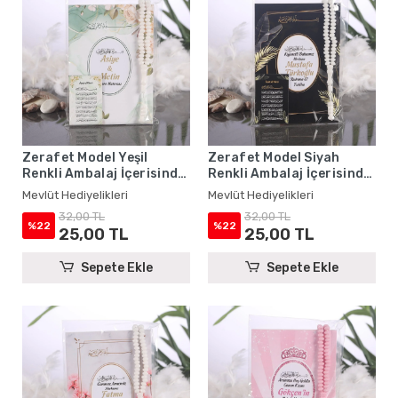
Zerafet Model Yeşil
Zerafet Model Siyah
Renkli Ambalaj İçerisinde
Renkli Ambalaj İçerisinde
Yasin Kitabı, Magnet ve
Yasin Kitabı, Magnet ve
Mevlüt Hediyelikleri
Mevlüt Hediyelikleri
Tesbih - Mevlüt
Tesbih - Mevlüt
32,00 TL
32,00 TL
Hediyelikleri
Hediyelikleri
%22
%22
25,00 TL
25,00 TL
Sepete Ekle
Sepete Ekle