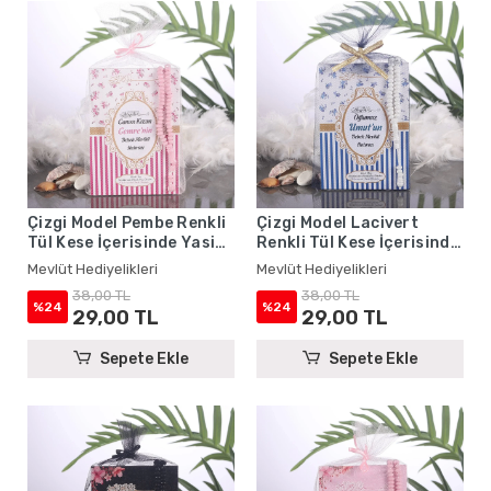
Çizgi Model Pembe Renkli
Çizgi Model Lacivert
Tül Kese İçerisinde Yasin
Renkli Tül Kese İçerisinde
Kitabı ve Tesbih - Mevlüt
Yasin Kitabı ve Tesbih -
Mevlüt Hediyelikleri
Mevlüt Hediyelikleri
Hediyelikleri
Mevlüt Hediyelikleri
38,00 TL
38,00 TL
%24
%24
29,00 TL
29,00 TL
Sepete Ekle
Sepete Ekle