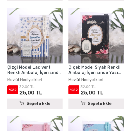
Çizgi Model Lacivert
Çiçek Model Siyah Renkli
Renkli Ambalaj İçerisinde
Ambalaj İçerisinde Yasin
Yasin Kitabı, Magnet ve
Kitabı, Magnet ve Tesbih -
Mevlüt Hediyelikleri
Mevlüt Hediyelikleri
Tesbih - Mevlüt
Mevlüt Hediyelikleri
32,00 TL
32,00 TL
Hediyelikleri
%22
%22
25,00 TL
25,00 TL
Sepete Ekle
Sepete Ekle