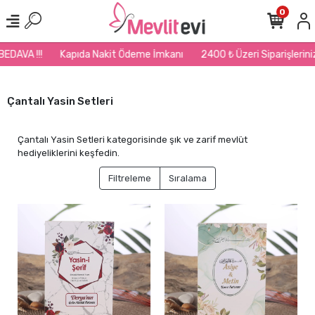
0
Kapıda Nakit Ödeme İmkanı
2400 ₺ Üzeri Siparişlerinizde Kargo BE
Çantalı Yasin Setleri
Çantalı Yasin Setleri kategorisinde şık ve zarif mevlüt
hediyeliklerini keşfedin.
Filtreleme
Sıralama