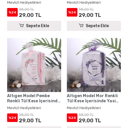
Kitabı ve Tesbih - Mevlüt
Yasin Kitabı ve Tesbih -
Mevlüt Hediyelikleri
Mevlüt Hediyelikleri
Hediyelikleri
Mevlüt Hediyelikleri
38,00 TL
38,00 TL
%24
%24
29,00 TL
29,00 TL
Sepete Ekle
Sepete Ekle
Altıgen Model Pembe
Altıgen Model Mor Renkli
Renkli Tül Kese İçerisinde
Tül Kese İçerisinde Yasin
Yasin Kitabı ve Tesbih -
Kitabı ve Tesbih - Mevlüt
Mevlüt Hediyelikleri
Mevlüt Hediyelikleri
Mevlüt Hediyelikleri
Hediyelikleri
38,00 TL
38,00 TL
%24
%24
29,00 TL
29,00 TL