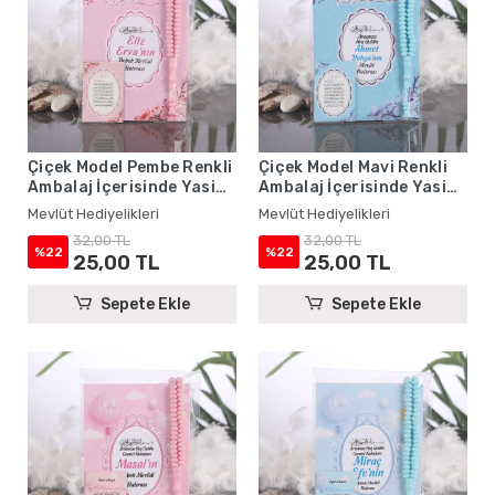
Çiçek Model Pembe Renkli
Çiçek Model Mavi Renkli
Ambalaj İçerisinde Yasin
Ambalaj İçerisinde Yasin
Kitabı, Magnet ve Tesbih -
Kitabı, Magnet ve Tesbih -
Mevlüt Hediyelikleri
Mevlüt Hediyelikleri
Mevlüt Hediyelikleri
Mevlüt Hediyelikleri
32,00 TL
32,00 TL
%22
%22
25,00 TL
25,00 TL
Sepete Ekle
Sepete Ekle