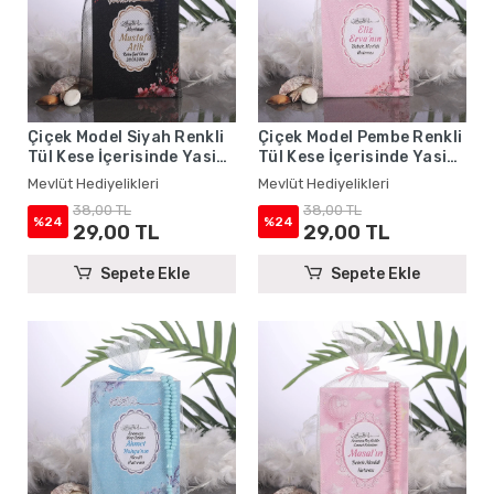
Çiçek Model Siyah Renkli
Çiçek Model Pembe Renkli
Tül Kese İçerisinde Yasin
Tül Kese İçerisinde Yasin
Kitabı ve Tesbih - Mevlüt
Kitabı ve Tesbih - Mevlüt
Mevlüt Hediyelikleri
Mevlüt Hediyelikleri
Hediyelikleri
Hediyelikleri
38,00 TL
38,00 TL
%24
%24
29,00 TL
29,00 TL
Sepete Ekle
Sepete Ekle