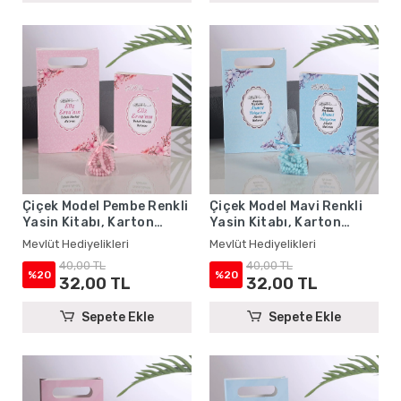
Çiçek Model Pembe Renkli
Çiçek Model Mavi Renkli
Yasin Kitabı, Karton
Yasin Kitabı, Karton
Çanta ve Tesbih - Mevlüt
Çanta ve Tesbih - Mevlüt
Mevlüt Hediyelikleri
Mevlüt Hediyelikleri
Hediyelikleri
Hediyelikleri
40,00 TL
40,00 TL
%20
%20
32,00 TL
32,00 TL
Sepete Ekle
Sepete Ekle