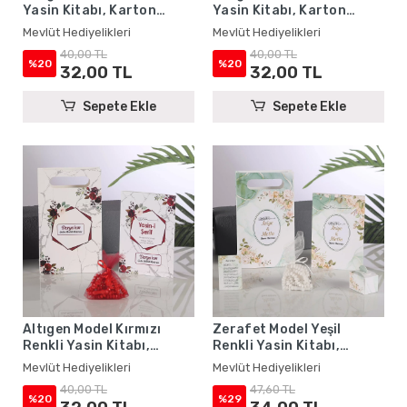
Yasin Kitabı, Karton
Yasin Kitabı, Karton
Çanta ve Tesbih - Mevlüt
Çanta ve Tesbih - Mevlüt
Mevlüt Hediyelikleri
Mevlüt Hediyelikleri
Hediyelikleri
Hediyelikleri
40,00 TL
40,00 TL
%20
%20
32,00 TL
32,00 TL
Sepete Ekle
Sepete Ekle
Altıgen Model Kırmızı
Zerafet Model Yeşil
Renkli Yasin Kitabı,
Renkli Yasin Kitabı,
Karton Çanta ve Tesbih -
Lokum Kutusu, Magnet,
Mevlüt Hediyelikleri
Mevlüt Hediyelikleri
Mevlüt Hediyelikleri
Karton Çanta ve Tesbih -
40,00 TL
47,60 TL
Mevlüt Hediyelikleri
%20
%29