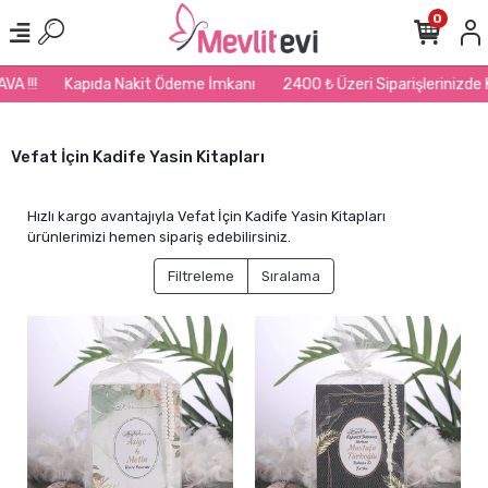
0
ıda Nakit Ödeme İmkanı
2400 ₺ Üzeri Siparişlerinizde Kargo BEDAVA 
Vefat İçin Kadife Yasin Kitapları
Hızlı kargo avantajıyla Vefat İçin Kadife Yasin Kitapları
ürünlerimizi hemen sipariş edebilirsiniz.
Filtreleme
Sıralama