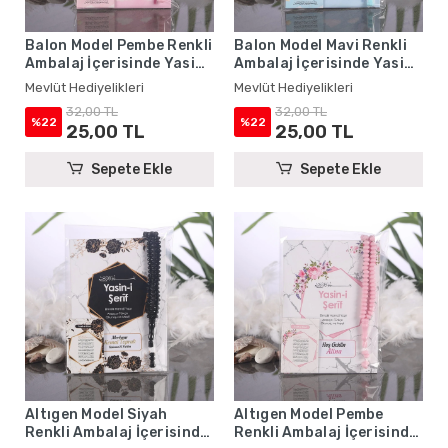
Balon Model Pembe Renkli
Balon Model Mavi Renkli
Ambalaj İçerisinde Yasin
Ambalaj İçerisinde Yasin
Kitabı, Magnet ve Tesbih -
Kitabı, Magnet ve Tesbih -
Mevlüt Hediyelikleri
Mevlüt Hediyelikleri
Mevlüt Hediyelikleri
Mevlüt Hediyelikleri
32,00 TL
32,00 TL
%22
%22
25,00 TL
25,00 TL
Sepete Ekle
Sepete Ekle
Altıgen Model Siyah
Altıgen Model Pembe
Renkli Ambalaj İçerisinde
Renkli Ambalaj İçerisinde