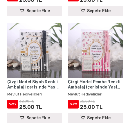
Sepete Ekle
Sepete Ekle
Çizgi Model Siyah Renkli
Çizgi Model Pembe Renkli
Ambalaj İçerisinde Yasin
Ambalaj İçerisinde Yasin
Kitabı, Magnet ve Tesbih -
Kitabı, Magnet ve Tesbih -
Mevlüt Hediyelikleri
Mevlüt Hediyelikleri
Mevlüt Hediyelikleri
Mevlüt Hediyelikleri
32,00 TL
32,00 TL
%22
%22
25,00 TL
25,00 TL
Sepete Ekle
Sepete Ekle