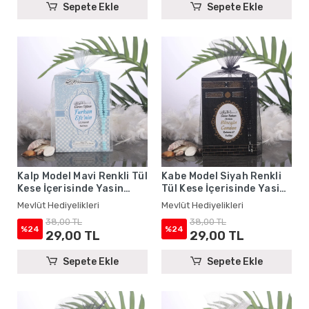
Sepete Ekle
Sepete Ekle
Kalp Model Mavi Renkli Tül
Kabe Model Siyah Renkli
Kese İçerisinde Yasin
Tül Kese İçerisinde Yasin
Kitabı ve Tesbih - Mevlüt
Kitabı ve Tesbih - Mevlüt
Mevlüt Hediyelikleri
Mevlüt Hediyelikleri
Hediyelikleri
Hediyelikleri
38,00 TL
38,00 TL
%24
%24
29,00 TL
29,00 TL
Sepete Ekle
Sepete Ekle