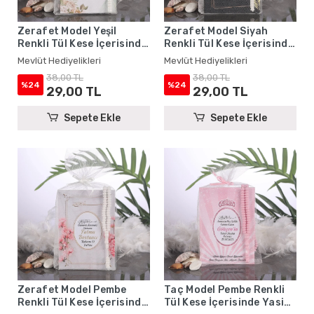
Zerafet Model Yeşil
Zerafet Model Siyah
Renkli Tül Kese İçerisinde
Renkli Tül Kese İçerisinde
Yasin Kitabı ve Tesbih -
Yasin Kitabı ve Tesbih -
Mevlüt Hediyelikleri
Mevlüt Hediyelikleri
Mevlüt Hediyelikleri
Mevlüt Hediyelikleri
38,00 TL
38,00 TL
%24
%24
29,00 TL
29,00 TL
Sepete Ekle
Sepete Ekle
Zerafet Model Pembe
Taç Model Pembe Renkli
Renkli Tül Kese İçerisinde
Tül Kese İçerisinde Yasin