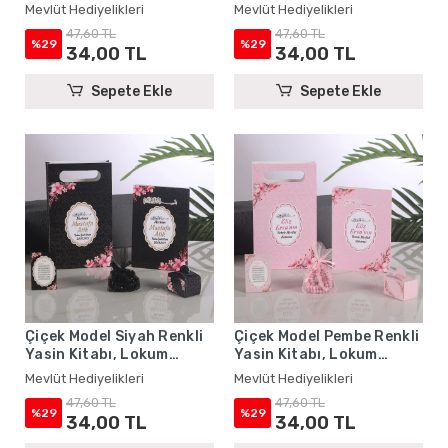
Kutusu, Magnet, Karton
Lokum Kutusu, Magnet,
Mevlüt Hediyelikleri
Mevlüt Hediyelikleri
Çanta ve Tesbih - Mevlüt
Karton Çanta ve Tesbih -
47,60 TL
47,60 TL
Hediyelikleri
Mevlüt Hediyelikleri
%29
%29
34,00 TL
34,00 TL
Sepete Ekle
Sepete Ekle
Çiçek Model Siyah Renkli
Çiçek Model Pembe Renkli
Yasin Kitabı, Lokum
Yasin Kitabı, Lokum
Kutusu, Magnet, Karton
Kutusu, Magnet, Karton
Mevlüt Hediyelikleri
Mevlüt Hediyelikleri
Çanta ve Tesbih - Mevlüt
Çanta ve Tesbih - Mevlüt
47,60 TL
47,60 TL
Hediyelikleri
Hediyelikleri
%29
%29
34,00 TL
34,00 TL