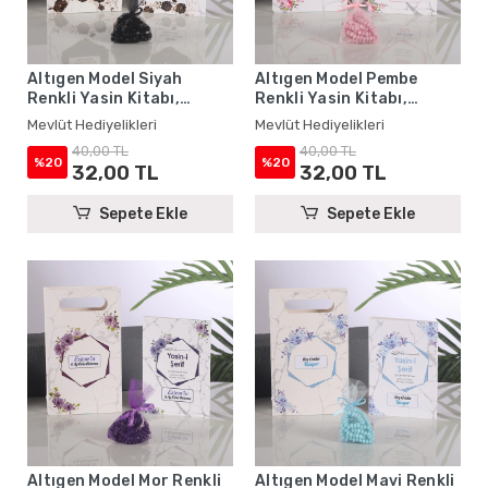
Altıgen Model Siyah
Altıgen Model Pembe
Renkli Yasin Kitabı,
Renkli Yasin Kitabı,
Karton Çanta ve Tesbih -
Karton Çanta ve Tesbih -
Mevlüt Hediyelikleri
Mevlüt Hediyelikleri
Mevlüt Hediyelikleri
Mevlüt Hediyelikleri
40,00 TL
40,00 TL
%20
%20
32,00 TL
32,00 TL
Sepete Ekle
Sepete Ekle
Altıgen Model Mor Renkli
Altıgen Model Mavi Renkli