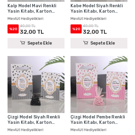
Kalp Model Mavi Renkli
Kabe Model Siyah Renkli
Yasin Kitabı, Karton
Yasin Kitabı, Karton
Çanta ve Tesbih - Mevlüt
Çanta ve Tesbih - Mevlüt
Mevlüt Hediyelikleri
Mevlüt Hediyelikleri
Hediyelikleri
Hediyelikleri
40,00 TL
40,00 TL
%20
%20
32,00 TL
32,00 TL
Sepete Ekle
Sepete Ekle
Çizgi Model Siyah Renkli
Çizgi Model Pembe Renkli
Yasin Kitabı, Karton
Yasin Kitabı, Karton
Çanta ve Tesbih - Mevlüt
Çanta ve Tesbih - Mevlüt
Mevlüt Hediyelikleri
Mevlüt Hediyelikleri
Hediyelikleri
Hediyelikleri