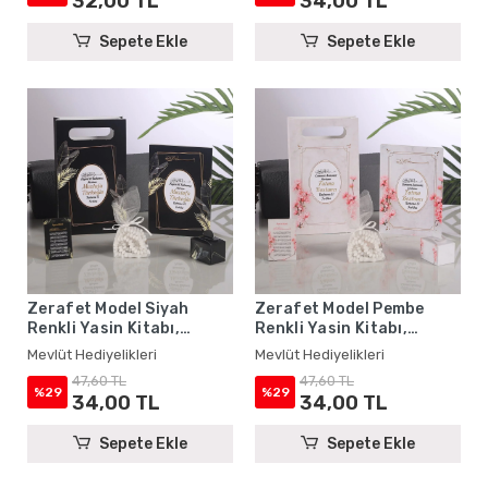
32,00 TL
34,00 TL
Sepete Ekle
Sepete Ekle
Zerafet Model Siyah
Zerafet Model Pembe
Renkli Yasin Kitabı,
Renkli Yasin Kitabı,
Lokum Kutusu, Magnet,
Lokum Kutusu, Magnet,
Mevlüt Hediyelikleri
Mevlüt Hediyelikleri
Karton Çanta ve Tesbih -
Karton Çanta ve Tesbih -
47,60 TL
47,60 TL
Mevlüt Hediyelikleri
Mevlüt Hediyelikleri
%29
%29
34,00 TL
34,00 TL
Sepete Ekle
Sepete Ekle