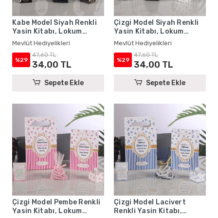
Kabe Model Siyah Renkli
Çizgi Model Siyah Renkli
Yasin Kitabı, Lokum
Yasin Kitabı, Lokum
Kutusu, Magnet, Karton
Kutusu, Magnet, Karton
Mevlüt Hediyelikleri
Mevlüt Hediyelikleri
Çanta ve Tesbih - Mevlüt
Çanta ve Tesbih - Mevlüt
47,60 TL
47,60 TL
Hediyelikleri
Hediyelikleri
%29
%29
34,00 TL
34,00 TL
Sepete Ekle
Sepete Ekle
Çizgi Model Pembe Renkli
Çizgi Model Lacivert
Yasin Kitabı, Lokum
Renkli Yasin Kitabı,