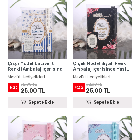
Çizgi Model Lacivert
Çiçek Model Siyah Renkli
Renkli Ambalaj İçerisinde
Ambalaj İçerisinde Yasin
Yasin Kitabı, Magnet ve
Kitabı, Magnet ve Tesbih -
Mevlüt Hediyelikleri
Mevlüt Hediyelikleri
Tesbih - Mevlüt
Mevlüt Hediyelikleri
32,00 TL
32,00 TL
Hediyelikleri
%22
%22
25,00 TL
25,00 TL
Sepete Ekle
Sepete Ekle