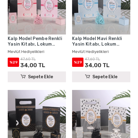
Kalp Model Pembe Renkli
Kalp Model Mavi Renkli
Yasin Kitabı, Lokum
Yasin Kitabı, Lokum
Kutusu, Magnet, Karton
Kutusu, Magnet, Karton
Mevlüt Hediyelikleri
Mevlüt Hediyelikleri
Çanta ve Tesbih - Mevlüt
Çanta ve Tesbih - Mevlüt
47,60 TL
47,60 TL
Hediyelikleri
Hediyelikleri
%29
%29
34,00 TL
34,00 TL
Sepete Ekle
Sepete Ekle