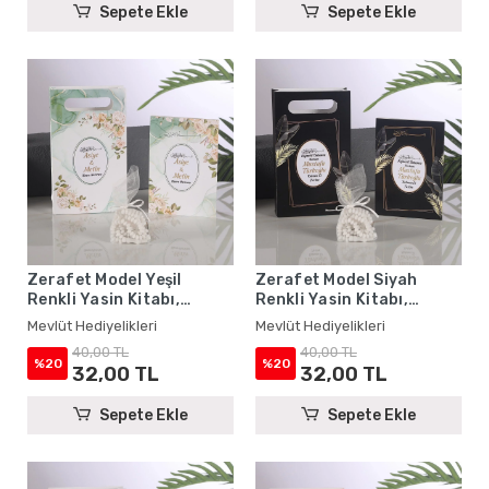
Sepete Ekle
Sepete Ekle
Zerafet Model Yeşil
Zerafet Model Siyah
Renkli Yasin Kitabı,
Renkli Yasin Kitabı,
Karton Çanta ve Tesbih -
Karton Çanta ve Tesbih -
Mevlüt Hediyelikleri
Mevlüt Hediyelikleri
Mevlüt Hediyelikleri
Mevlüt Hediyelikleri
40,00 TL
40,00 TL
%20
%20
32,00 TL
32,00 TL
Sepete Ekle
Sepete Ekle