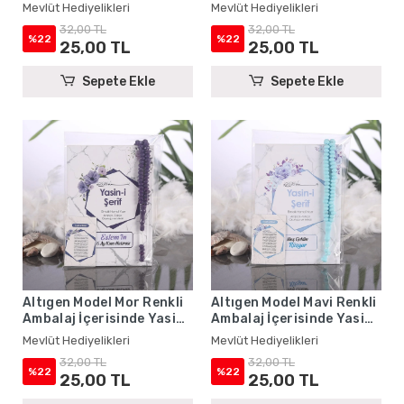
Yasin Kitabı, Magnet ve
Yasin Kitabı, Magnet ve
Mevlüt Hediyelikleri
Mevlüt Hediyelikleri
Tesbih - Mevlüt
Tesbih - Mevlüt
32,00 TL
32,00 TL
Hediyelikleri
Hediyelikleri
%22
%22
25,00 TL
25,00 TL
Sepete Ekle
Sepete Ekle
Altıgen Model Mor Renkli
Altıgen Model Mavi Renkli
Ambalaj İçerisinde Yasin
Ambalaj İçerisinde Yasin
Kitabı, Magnet ve Tesbih -
Kitabı, Magnet ve Tesbih -
Mevlüt Hediyelikleri
Mevlüt Hediyelikleri
Mevlüt Hediyelikleri
Mevlüt Hediyelikleri
32,00 TL
32,00 TL
%22
%22
25,00 TL
25,00 TL