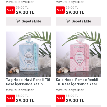
Yasin Kitabı ve Tesbih -
Kitabı ve Tesbih - Mevlüt
Mevlüt Hediyelikleri
Mevlüt Hediyelikleri
Mevlüt Hediyelikleri
Hediyelikleri
38,00 TL
38,00 TL
%24
%24
29,00 TL
29,00 TL
Sepete Ekle
Sepete Ekle
Taç Model Mavi Renkli Tül
Kalp Model Pembe Renkli
Kese İçerisinde Yasin
Tül Kese İçerisinde Yasin
Kitabı ve Tesbih - Mevlüt
Kitabı ve Tesbih - Mevlüt
Mevlüt Hediyelikleri
Mevlüt Hediyelikleri
Hediyelikleri
Hediyelikleri
38,00 TL
38,00 TL
%24
%24
29,00 TL
29,00 TL