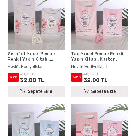
Zerafet Model Pembe
Taç Model Pembe Renkli
Renkli Yasin Kitabı,
Yasin Kitabı, Karton
Karton Çanta ve Tesbih -
Çanta ve Tesbih - Mevlüt
Mevlüt Hediyelikleri
Mevlüt Hediyelikleri
Mevlüt Hediyelikleri
Hediyelikleri
40,00 TL
40,00 TL
%20
%20
32,00 TL
32,00 TL
Sepete Ekle
Sepete Ekle