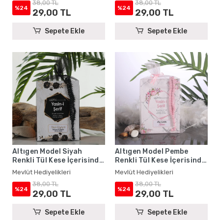
38,00 TL
38,00 TL
%24
%24
29,00 TL
29,00 TL
Sepete Ekle
Sepete Ekle
Altıgen Model Siyah
Altıgen Model Pembe
Renkli Tül Kese İçerisinde
Renkli Tül Kese İçerisinde
Yasin Kitabı ve Tesbih -
Yasin Kitabı ve Tesbih -
Mevlüt Hediyelikleri
Mevlüt Hediyelikleri
Mevlüt Hediyelikleri
Mevlüt Hediyelikleri
38,00 TL
38,00 TL
%24
%24
29,00 TL
29,00 TL
Sepete Ekle
Sepete Ekle