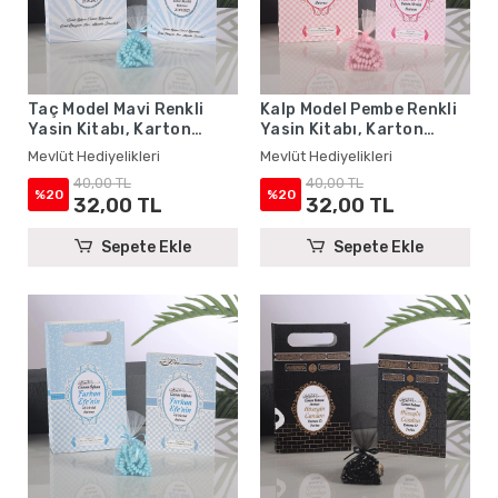
Taç Model Mavi Renkli
Kalp Model Pembe Renkli
Yasin Kitabı, Karton
Yasin Kitabı, Karton
Çanta ve Tesbih - Mevlüt
Çanta ve Tesbih - Mevlüt
Mevlüt Hediyelikleri
Mevlüt Hediyelikleri
Hediyelikleri
Hediyelikleri
40,00 TL
40,00 TL
%20
%20
32,00 TL
32,00 TL
Sepete Ekle
Sepete Ekle