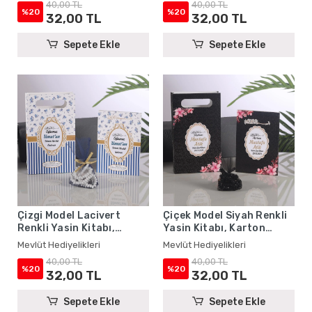
40,00 TL
40,00 TL
%20
%20
32,00 TL
32,00 TL
Sepete Ekle
Sepete Ekle
Çizgi Model Lacivert
Çiçek Model Siyah Renkli
Renkli Yasin Kitabı,
Yasin Kitabı, Karton
Karton Çanta ve Tesbih -
Çanta ve Tesbih - Mevlüt
Mevlüt Hediyelikleri
Mevlüt Hediyelikleri
Mevlüt Hediyelikleri
Hediyelikleri
40,00 TL
40,00 TL
%20
%20
32,00 TL
32,00 TL
Sepete Ekle
Sepete Ekle