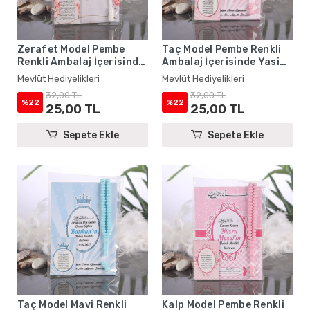
Zerafet Model Pembe
Taç Model Pembe Renkli
Renkli Ambalaj İçerisinde
Ambalaj İçerisinde Yasin
Yasin Kitabı, Magnet ve
Kitabı, Magnet ve Tesbih -
Mevlüt Hediyelikleri
Mevlüt Hediyelikleri
Tesbih - Mevlüt
Mevlüt Hediyelikleri
32,00 TL
32,00 TL
Hediyelikleri
%22
%22
25,00 TL
25,00 TL
Sepete Ekle
Sepete Ekle
Taç Model Mavi Renkli
Kalp Model Pembe Renkli