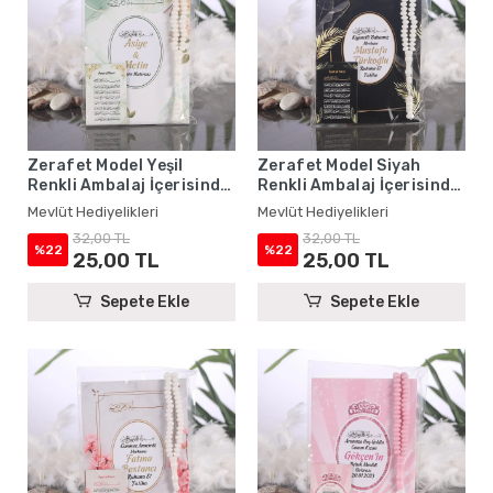
Zerafet Model Yeşil
Zerafet Model Siyah
Renkli Ambalaj İçerisinde
Renkli Ambalaj İçerisinde
Yasin Kitabı, Magnet ve
Yasin Kitabı, Magnet ve
Mevlüt Hediyelikleri
Mevlüt Hediyelikleri
Tesbih - Mevlüt
Tesbih - Mevlüt
32,00 TL
32,00 TL
Hediyelikleri
Hediyelikleri
%22
%22
25,00 TL
25,00 TL
Sepete Ekle
Sepete Ekle