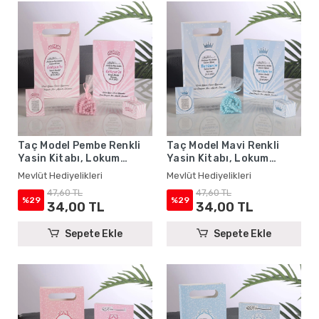
Taç Model Pembe Renkli
Taç Model Mavi Renkli
Yasin Kitabı, Lokum
Yasin Kitabı, Lokum
Kutusu, Magnet, Karton
Kutusu, Magnet, Karton
Mevlüt Hediyelikleri
Mevlüt Hediyelikleri
Çanta ve Tesbih - Mevlüt
Çanta ve Tesbih - Mevlüt
47,60 TL
47,60 TL
Hediyelikleri
Hediyelikleri
%29
%29
34,00 TL
34,00 TL
Sepete Ekle
Sepete Ekle