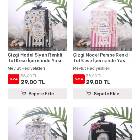
Çizgi Model Siyah Renkli
Çizgi Model Pembe Renkli
Tül Kese İçerisinde Yasin
Tül Kese İçerisinde Yasin
Kitabı ve Tesbih - Mevlüt
Kitabı ve Tesbih - Mevlüt
Mevlüt Hediyelikleri
Mevlüt Hediyelikleri
Hediyelikleri
Hediyelikleri
38,00 TL
38,00 TL
%24
%24
29,00 TL
29,00 TL
Sepete Ekle
Sepete Ekle