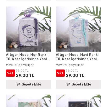
Altıgen Model Mor Renkli
Altıgen Model Mavi Renkli
Tül Kese İçerisinde Yasin
Tül Kese İçerisinde Yasin
Kitabı ve Tesbih - Mevlüt
Kitabı ve Tesbih - Mevlüt
Mevlüt Hediyelikleri
Mevlüt Hediyelikleri
Hediyelikleri
Hediyelikleri
38,00 TL
38,00 TL
%24
%24
29,00 TL
29,00 TL
Sepete Ekle
Sepete Ekle