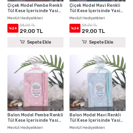
Çiçek Model Pembe Renkli
Çiçek Model Mavi Renkli
Tül Kese İçerisinde Yasin
Tül Kese İçerisinde Yasin
Kitabı ve Tesbih - Mevlüt
Kitabı ve Tesbih - Mevlüt
Mevlüt Hediyelikleri
Mevlüt Hediyelikleri
Hediyelikleri
Hediyelikleri
38,00 TL
38,00 TL
%24
%24
29,00 TL
29,00 TL
Sepete Ekle
Sepete Ekle
Balon Model Pembe Renkli
Balon Model Mavi Renkli
Tül Kese İçerisinde Yasin
Tül Kese İçerisinde Yasin
Kitabı ve Tesbih - Mevlüt
Kitabı ve Tesbih - Mevlüt
Mevlüt Hediyelikleri
Mevlüt Hediyelikleri
Hediyelikleri
Hediyelikleri