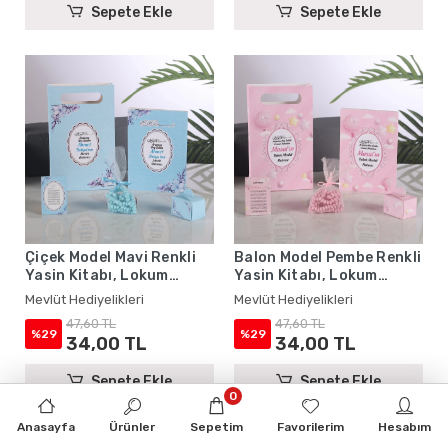
Sepete Ekle
Sepete Ekle
Çiçek Model Mavi Renkli
Balon Model Pembe Renkli
Yasin Kitabı, Lokum
Yasin Kitabı, Lokum
Kutusu, Magnet, Karton
Kutusu, Magnet, Karton
Mevlüt Hediyelikleri
Mevlüt Hediyelikleri
Çanta ve Tesbih - Mevlüt
Çanta ve Tesbih - Mevlüt
47,60 TL
47,60 TL
Hediyelikleri
Hediyelikleri
%29
%29
34,00 TL
34,00 TL
Sepete Ekle
Sepete Ekle
0
Anasayfa
Ürünler
Sepetim
Favorilerim
Hesabım