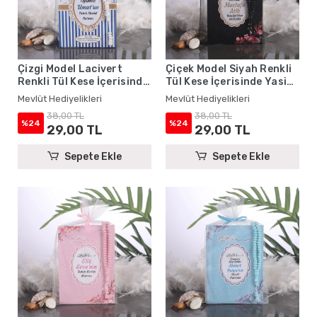
Çizgi Model Lacivert
Çiçek Model Siyah Renkli
Renkli Tül Kese İçerisinde
Tül Kese İçerisinde Yasin
Yasin Kitabı ve Tesbih -
Kitabı ve Tesbih - Mevlüt
Mevlüt Hediyelikleri
Mevlüt Hediyelikleri
Mevlüt Hediyelikleri
Hediyelikleri
38,00 TL
38,00 TL
%24
%24
29,00 TL
29,00 TL
Sepete Ekle
Sepete Ekle