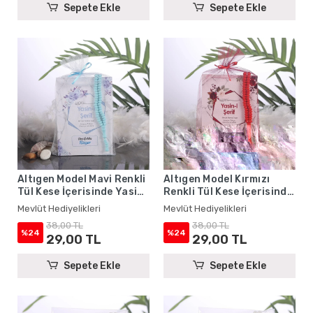
Sepete Ekle
Sepete Ekle
Altıgen Model Mavi Renkli
Altıgen Model Kırmızı
Tül Kese İçerisinde Yasin
Renkli Tül Kese İçerisinde
Kitabı ve Tesbih - Mevlüt
Yasin Kitabı ve Tesbih -
Mevlüt Hediyelikleri
Mevlüt Hediyelikleri
Hediyelikleri
Mevlüt Hediyelikleri
38,00 TL
38,00 TL
%24
%24
29,00 TL
29,00 TL
Sepete Ekle
Sepete Ekle