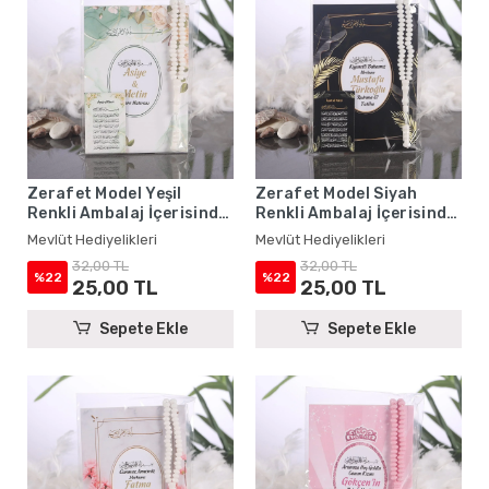
Zerafet Model Yeşil
Zerafet Model Siyah
Renkli Ambalaj İçerisinde
Renkli Ambalaj İçerisinde
Yasin Kitabı, Magnet ve
Yasin Kitabı, Magnet ve
Mevlüt Hediyelikleri
Mevlüt Hediyelikleri
Tesbih - Mevlüt
Tesbih - Mevlüt
32,00 TL
32,00 TL
Hediyelikleri
Hediyelikleri
%22
%22
25,00 TL
25,00 TL
Sepete Ekle
Sepete Ekle