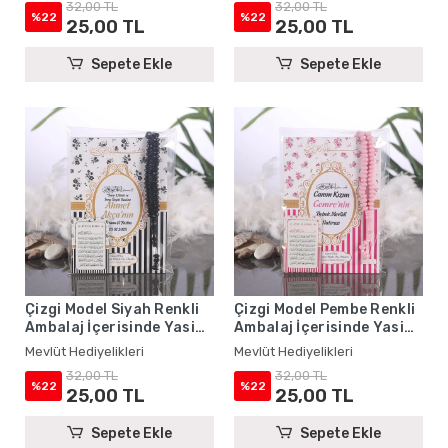
32,00 TL
32,00 TL
%22
%22
25,00 TL
25,00 TL
Sepete Ekle
Sepete Ekle
Çizgi Model Siyah Renkli
Çizgi Model Pembe Renkli
Ambalaj İçerisinde Yasin
Ambalaj İçerisinde Yasin
Kitabı, Magnet ve Tesbih -
Kitabı, Magnet ve Tesbih -
Mevlüt Hediyelikleri
Mevlüt Hediyelikleri
Mevlüt Hediyelikleri
Mevlüt Hediyelikleri
32,00 TL
32,00 TL
%22
%22
25,00 TL
25,00 TL
Sepete Ekle
Sepete Ekle