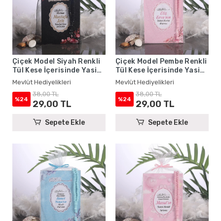
Çiçek Model Siyah Renkli
Çiçek Model Pembe Renkli
Tül Kese İçerisinde Yasin
Tül Kese İçerisinde Yasin
Kitabı ve Tesbih - Mevlüt
Kitabı ve Tesbih - Mevlüt
Mevlüt Hediyelikleri
Mevlüt Hediyelikleri
Hediyelikleri
Hediyelikleri
38,00 TL
38,00 TL
%24
%24
29,00 TL
29,00 TL
Sepete Ekle
Sepete Ekle