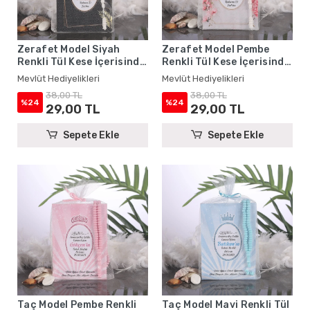
Zerafet Model Siyah
Zerafet Model Pembe
Renkli Tül Kese İçerisinde
Renkli Tül Kese İçerisinde
Yasin Kitabı ve Tesbih -
Yasin Kitabı ve Tesbih -
Mevlüt Hediyelikleri
Mevlüt Hediyelikleri
Mevlüt Hediyelikleri
Mevlüt Hediyelikleri
38,00 TL
38,00 TL
%24
%24
29,00 TL
29,00 TL
Sepete Ekle
Sepete Ekle
Taç Model Pembe Renkli
Taç Model Mavi Renkli Tül