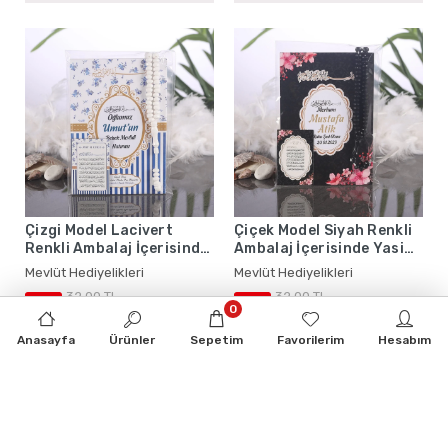
Çizgi Model Lacivert
Çiçek Model Siyah Renkli
Renkli Ambalaj İçerisinde
Ambalaj İçerisinde Yasin
Yasin Kitabı, Magnet ve
Kitabı, Magnet ve Tesbih -
Mevlüt Hediyelikleri
Mevlüt Hediyelikleri
Tesbih - Mevlüt
Mevlüt Hediyelikleri
32,00 TL
32,00 TL
Hediyelikleri
%22
%22
0
25,00 TL
25,00 TL
Anasayfa
Ürünler
Sepetim
Favorilerim
Hesabım
Sepete Ekle
Sepete Ekle