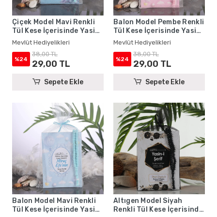
Çiçek Model Mavi Renkli
Balon Model Pembe Renkli
Tül Kese İçerisinde Yasin
Tül Kese İçerisinde Yasin
Kitabı ve Tesbih - Mevlüt
Kitabı ve Tesbih - Mevlüt
Mevlüt Hediyelikleri
Mevlüt Hediyelikleri
Hediyelikleri
Hediyelikleri
38,00 TL
38,00 TL
%24
%24
29,00 TL
29,00 TL
Sepete Ekle
Sepete Ekle
Balon Model Mavi Renkli
Altıgen Model Siyah
Tül Kese İçerisinde Yasin
Renkli Tül Kese İçerisinde