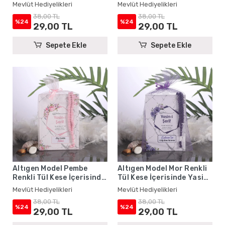
Kitabı ve Tesbih - Mevlüt
Yasin Kitabı ve Tesbih -
Mevlüt Hediyelikleri
Mevlüt Hediyelikleri
Hediyelikleri
Mevlüt Hediyelikleri
38,00 TL
38,00 TL
%24
%24
29,00 TL
29,00 TL
Sepete Ekle
Sepete Ekle
Altıgen Model Pembe
Altıgen Model Mor Renkli
Renkli Tül Kese İçerisinde
Tül Kese İçerisinde Yasin
Yasin Kitabı ve Tesbih -
Kitabı ve Tesbih - Mevlüt
Mevlüt Hediyelikleri
Mevlüt Hediyelikleri
Mevlüt Hediyelikleri
Hediyelikleri
38,00 TL
38,00 TL
%24
%24
29,00 TL
29,00 TL