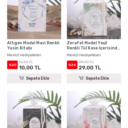
Altıgen Model Mavi Renkli
Zerafet Model Yeşil
Yasin Kitabı
Renkli Tül Kese İçerisinde
Yasin Kitabı ve Tesbih -
Mevlüt Hediyelikleri
Mevlüt Hediyelikleri
Mevlüt Hediyelikleri
12,50 TL
38,00 TL
%20
%24
10,00 TL
29,00 TL
Sepete Ekle
Sepete Ekle