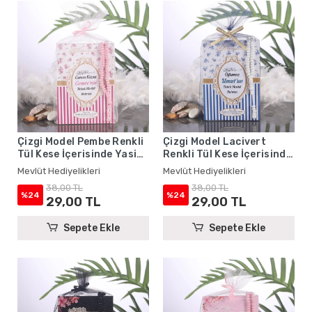
Çizgi Model Pembe Renkli
Çizgi Model Lacivert
Tül Kese İçerisinde Yasin
Renkli Tül Kese İçerisinde
Kitabı ve Tesbih - Mevlüt
Yasin Kitabı ve Tesbih -
Mevlüt Hediyelikleri
Mevlüt Hediyelikleri
Hediyelikleri
Mevlüt Hediyelikleri
38,00 TL
38,00 TL
%24
%24
29,00 TL
29,00 TL
Sepete Ekle
Sepete Ekle