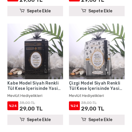
Sepete Ekle
Sepete Ekle
Kabe Model Siyah Renkli
Çizgi Model Siyah Renkli
Tül Kese İçerisinde Yasin
Tül Kese İçerisinde Yasin
Kitabı ve Tesbih - Mevlüt
Kitabı ve Tesbih - Mevlüt
Mevlüt Hediyelikleri
Mevlüt Hediyelikleri
Hediyelikleri
Hediyelikleri
38,00 TL
38,00 TL
%24
%24
29,00 TL
29,00 TL
Sepete Ekle
Sepete Ekle