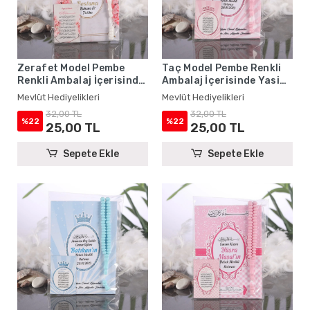
Zerafet Model Pembe
Taç Model Pembe Renkli
Renkli Ambalaj İçerisinde
Ambalaj İçerisinde Yasin
Yasin Kitabı, Magnet ve
Kitabı, Magnet ve Tesbih -
Mevlüt Hediyelikleri
Mevlüt Hediyelikleri
Tesbih - Mevlüt
Mevlüt Hediyelikleri
32,00 TL
32,00 TL
Hediyelikleri
%22
%22
25,00 TL
25,00 TL
Sepete Ekle
Sepete Ekle