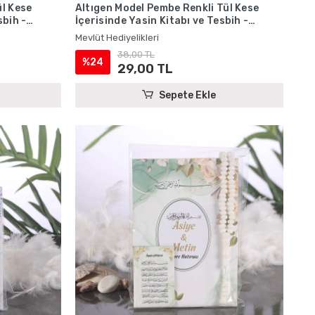
ül Kese
Altıgen Model Pembe Renkli Tül Kese
sbih -
İçerisinde Yasin Kitabı ve Tesbih -
Mevlüt Hediyelikleri
Mevlüt Hediyelikleri
38,00 TL
%24
29,00 TL
Sepete Ekle