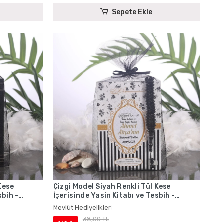
Sepete Ekle
Kese
Çizgi Model Siyah Renkli Tül Kese
sbih -
İçerisinde Yasin Kitabı ve Tesbih -
Mevlüt Hediyelikleri
Mevlüt Hediyelikleri
38,00 TL