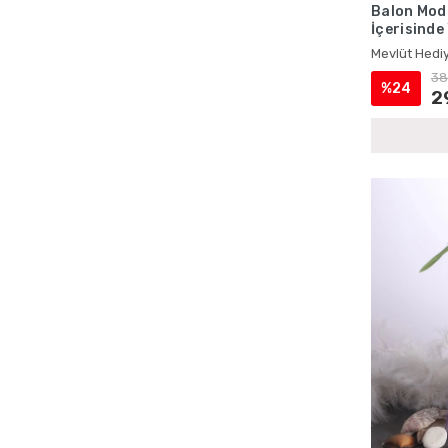
Balon Mode
Ecrin Yayınları Kadife Yasinler
İçerisinde
Ecrin Yayınları Magnetli Ürünler
Mevlüt Hed
Mevlüt Hediy
Ecrin Yayınları Mevlüt Hediyelikleri
38
%24
2
Ecrin Yayınları Mevlüt Setleri
Ecrin Yayınları Şantuk Kumaş Yasinler
Ecrin Yayınları Toptan Satış
Ecrin Yayınları Yasin Kitapları
Erkek Bebek Cep Boy Yasin Kitapları
Erkek Bebek Çantalı Mevlüt Hediyelikleri
Erkek Bebek İsme Özel Mevlüt Setleri
Erkek Bebek İsme Özel Yasin Kitapları
Erkek Bebek Kadife Kaplı Yasin Setleri
Erkek Bebek Lokumluklu Yasin Setleri
Erkek Bebek Magnetli Mevlüt Setleri
Erkek Bebek Şantuk Kumaş Yasin Setleri
Erkek Bebek Tesbihli Mevlüt Setleri