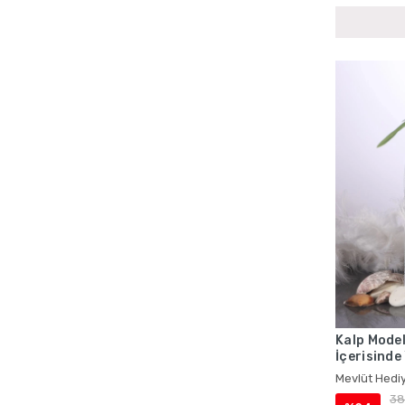
Bebek Mevlüdü Cep Boy Yasin Setleri
Bebek Mevlüdü Çantalı Yasin Setleri
Bebek Mevlüdü İsme Özel Ürünler
Bebek Mevlüdü İsme Özel Yasin Kitapları
Bebek Mevlüdü Kadife Yasin Kitapları
Bebek Mevlüdü Lokumluklu Yasin Setleri
Bebek Mevlüdü Magnetli Hediyelikler
Bebek Mevlüdü Tesbih Setleri
Bebek Mevlüdü Toptan Hediyelik Setleri
Bebek Mevlüdü Tül Keseli Hediyelikler
Bebek Mevlüdü Yasin Setleri
Bebek Mevlüt Magnetleri
Bebek Mevlüt Yasin Setleri
Kalp Model
Cenaze İçin Çantalı Yasin Kitapları
İçerisinde
Mevlüt Hed
Cenaze İçin İsme Özel Yasin Setleri
Mevlüt Hediy
38
Cenaze İçin Kadife Kaplı Yasin Setleri