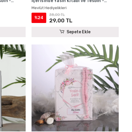
sbih -
İçerisinde Yasin Kitabı ve Tesbih -
Mevlüt Hediyelikleri
Mevlüt Hediyelikleri
38,00 TL
%24
29,00 TL
Sepete Ekle