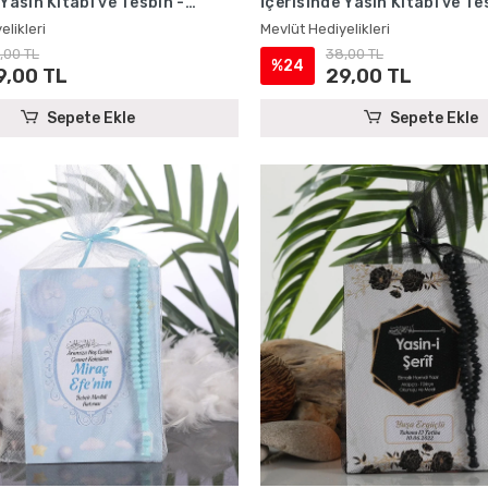
 Yasin Kitabı ve Tesbih -
İçerisinde Yasin Kitabı ve Te
iyelikleri
Mevlüt Hediyelikleri
elikleri
Mevlüt Hediyelikleri
,00 TL
38,00 TL
%24
9,00 TL
29,00 TL
Sepete Ekle
Sepete Ekle