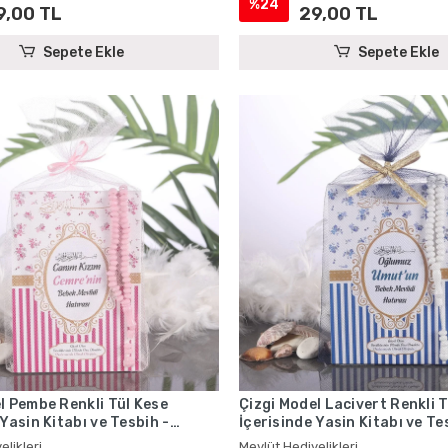
%24
9,00 TL
29,00 TL
Sepete Ekle
Sepete Ekle
l Pembe Renkli Tül Kese
Çizgi Model Lacivert Renkli 
 Yasin Kitabı ve Tesbih -
İçerisinde Yasin Kitabı ve Te
iyelikleri
Mevlüt Hediyelikleri
elikleri
Mevlüt Hediyelikleri