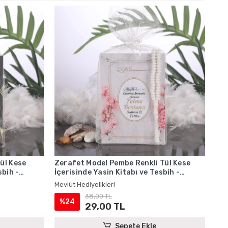
ül Kese
Zerafet Model Pembe Renkli Tül Kese
sbih -
İçerisinde Yasin Kitabı ve Tesbih -
Mevlüt Hediyelikleri
Mevlüt Hediyelikleri
38,00 TL
%24
29,00 TL
Sepete Ekle