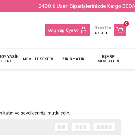
zeri Siparişlerinizde Kargo BEDAVA !!!
0
Sepetim
Giriş Yap
Üye Ol
0,00 TL
BOY YASİN
EŞARP
MEVLÜT ŞEKERİ
ZİKİRMATİK
TLERİ
MODELLERİ
katın ve sevdiklerinizi mutlu edin.