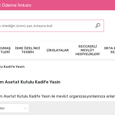
2400 ₺ Ü
SECCADELİ
KUMAŞ
İSME ÖZEL İNCİ
ORTA 
ÇİKOLATALAR
MEVLÜT
ETLERİ
TESBİH
SE
HEDİYELİKLERİ
u Kadife Yasin
ım Asetat Kutulu Kadife Yasin
m Asetat Kutulu Kadife Yasin ile mevlüt organizasyonlarınıza anlam 