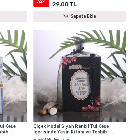
%24
29,00 TL
Sepete Ekle
Tül Kese
Çiçek Model Siyah Renkli Tül Kese
sbih -
İçerisinde Yasin Kitabı ve Tesbih -
Mevlüt Hediyelikleri
Mevlüt Hediyelikleri