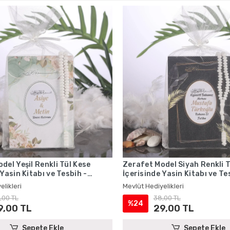
del Yeşil Renkli Tül Kese
Zerafet Model Siyah Renkli T
 Yasin Kitabı ve Tesbih -
İçerisinde Yasin Kitabı ve Te
iyelikleri
Mevlüt Hediyelikleri
elikleri
Mevlüt Hediyelikleri
,00 TL
38,00 TL
%24
9,00 TL
29,00 TL
Sepete Ekle
Sepete Ekle