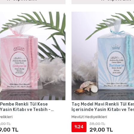
Pembe Renkli Tül Kese
Taç Model Mavi Renkli Tül Ke
 Yasin Kitabı ve Tesbih -
İçerisinde Yasin Kitabı ve Te
iyelikleri
Mevlüt Hediyelikleri
elikleri
Mevlüt Hediyelikleri
,00 TL
38,00 TL
%24
9,00 TL
29,00 TL