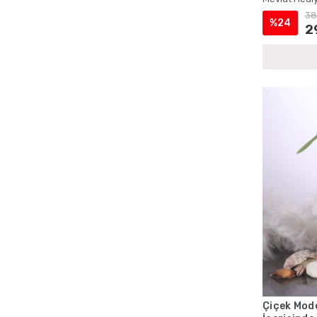
Cep Boy Tesbihli Yasin Setleri
38
%24
Cep Boy Yasin ve Tesbih Setleri
2
Çanta İçinde Şantuk Yasin ve İnci Tesbih
Çanta ve Magnetli Yasin Setleri
Çantalı Cep Boy Kadife Yasin ve İnci
Tesbih Setleri
Çantalı Cep Yasin Setleri
Çantalı Hediyelik Kuran ve Tesbih Setleri
Çantalı Kadife Yasin Setleri
Çantalı Kadife Yasin ve İnci Tesbih
Setleri
Çantalı Mevlüt Hediyelik Setleri
Çantalı Mevlüt Kuran ve Yasin Setleri
Çantalı Mevlüt Setleri
Çantalı Sünnet Mevlidi Yasin Setleri
Çantalı Şantuk Yasin ve Tesbih Setleri
Çiçek Mode