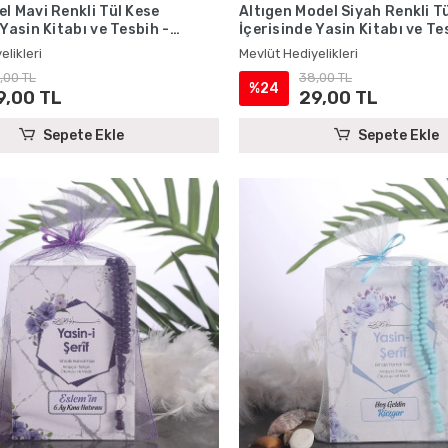
l Mavi Renkli Tül Kese
Altıgen Model Siyah Renkli T
 Yasin Kitabı ve Tesbih -
İçerisinde Yasin Kitabı ve Te
iyelikleri
Mevlüt Hediyelikleri
elikleri
Mevlüt Hediyelikleri
,00 TL
38,00 TL
%24
9,00 TL
29,00 TL
Sepete Ekle
Sepete Ekle