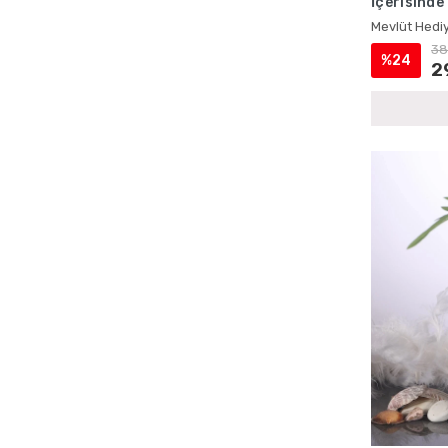
İçerisinde
Çantalı Yasin Setleri
Mevlüt Hed
Mevlüt Hediy
Doğum İçin Cep Yasin Setleri
38
%24
Doğum İçin İsme Özel Yasin Kitapları
2
Doğum İçin Lokumluklu Yasin Setleri
Doğum İçin Magnetli Yasin Setleri
Doğum Mevlüdü Çantalı Yasin Setleri
Doğum Mevlüdü İsme Özel Yasin Setleri
Doğum Mevlüdü Kadife Yasin Setleri
Doğum Mevlüdü Magnetli Yasin Setleri
Doğum Mevlüdü Şantuk Kumaş Yasin
Kitapları
Doğum Mevlüdü Tesbihli Yasin Setleri
Doğum Mevlüdü Tül Kese Yasin Setleri
Ecrin Yayınları Cep Yasinler
Ecrin Yayınları Hediyelik Tesbihler
Ecrin Yayınları İsme Özel Ürünler