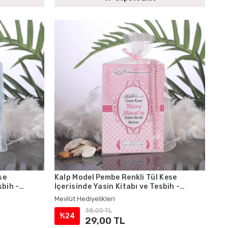
se
Kalp Model Pembe Renkli Tül Kese
sbih -
İçerisinde Yasin Kitabı ve Tesbih -
Mevlüt Hediyelikleri
Mevlüt Hediyelikleri
38,00 TL
%24
29,00 TL