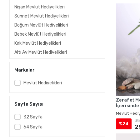
Nişan Mevlüt Hediyelikleri
Sünnet Mevlüt Hediyelikleri
Doğum Mevlüt Hediyelikleri
Bebek Mevlüt Hediyelikleri
Kırk Mevlüt Hediyelikleri
Altı Ay Mevlüt Hediyelikleri
Kına Mevlüt Hediyelikleri
Markalar
Gelin Mevlüt Hediyelikleri
Vefat Mevlüt Hediyelikleri
Mevlüt Hediyelikleri
Ölüm Mevlüt Hediyelikleri
Taziye Mevlüt Hediyelikleri
Zerafet Mo
Sayfa Sayısı
İçerisinde
Asker Mevlüt Hediyelikleri
Mevlüt Hed
Mevlüt Hediy
Hac Mevlüt Hediyelikleri
32 Sayfa
38
%24
Umre Mevlüt Hediyelikleri
2
64 Sayfa
Asetat Kutuda İsme Özel Kadife Yasin