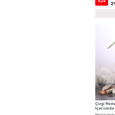
%24
2
Cenaze İçin Kadife Yasin Setleri
Cenaze İçin Magnetli Yasin Setleri
Cenaze İçin Tül Kese Yasin Setleri
Cenaze İçin Yasin Kitapları
Cenaze Mevlüdü Cep Yasin Kitapları
Cenaze Mevlüdü Şantuk Kumaş Yasin
Setleri
Cenaze Mevlüdü Tesbihli Yasin Setleri
Cenaze Mevlüdü Toptan Yasin Kitapları
Cep Boy Hediyelik Yasin Kitapları
Cep Boy Kadife Yasin
Cep Boy Kadife Yasin ve Kese
Cep Boy Mevlid Yasinleri
Cep Boy Mevlüt Hediyelikleri
Çizgi Mode
İçerisinde
Cep Boy Mevlüt Kuranları
Mevlüt Hed
Mevlüt Hediy