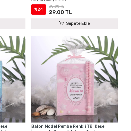
38,00 TL
%24
29,00 TL
Sepete Ekle
Kese
Balon Model Pembe Renkli Tül Kese