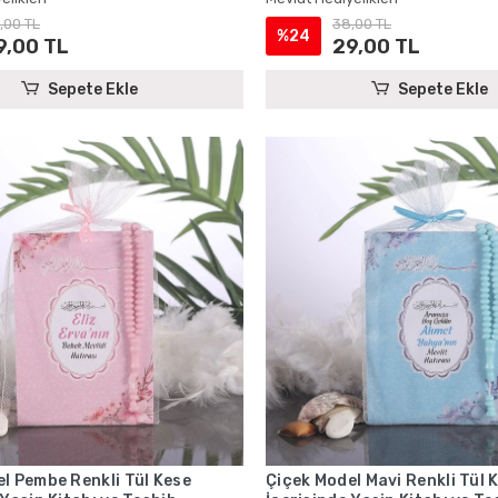
,00 TL
38,00 TL
%24
9,00 TL
29,00 TL
Sepete Ekle
Sepete Ekle
l Pembe Renkli Tül Kese
Çiçek Model Mavi Renkli Tül 