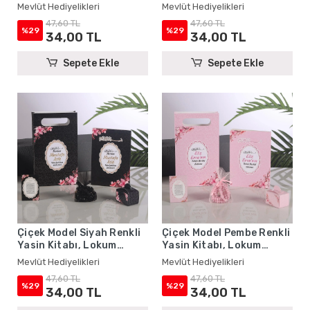
Kutusu, Magnet, Karton
Lokum Kutusu, Magnet,
Mevlüt Hediyelikleri
Mevlüt Hediyelikleri
Çanta ve Tesbih - Mevlüt
Karton Çanta ve Tesbih -
47,60 TL
47,60 TL
Hediyelikleri
Mevlüt Hediyelikleri
%29
%29
34,00 TL
34,00 TL
Sepete Ekle
Sepete Ekle
Çiçek Model Siyah Renkli
Çiçek Model Pembe Renkli
Yasin Kitabı, Lokum
Yasin Kitabı, Lokum
Kutusu, Magnet, Karton
Kutusu, Magnet, Karton
Mevlüt Hediyelikleri
Mevlüt Hediyelikleri
Çanta ve Tesbih - Mevlüt
Çanta ve Tesbih - Mevlüt
47,60 TL
47,60 TL
Hediyelikleri
Hediyelikleri
%29
%29
34,00 TL
34,00 TL