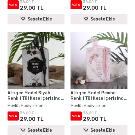
38,00 TL
38,00 TL
%24
%24
29,00 TL
29,00 TL
Sepete Ekle
Sepete Ekle
Altıgen Model Siyah
Altıgen Model Pembe
Renkli Tül Kese İçerisinde
Renkli Tül Kese İçerisinde
Yasin Kitabı ve Tesbih -
Yasin Kitabı ve Tesbih -
Mevlüt Hediyelikleri
Mevlüt Hediyelikleri
Mevlüt Hediyelikleri
Mevlüt Hediyelikleri
38,00 TL
38,00 TL
%24
%24
29,00 TL
29,00 TL
Sepete Ekle
Sepete Ekle