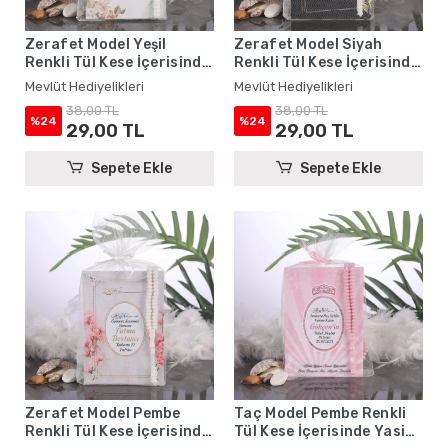
Zerafet Model Yeşil
Zerafet Model Siyah
Renkli Tül Kese İçerisinde
Renkli Tül Kese İçerisinde
Yasin Kitabı ve Tesbih -
Yasin Kitabı ve Tesbih -
Mevlüt Hediyelikleri
Mevlüt Hediyelikleri
Mevlüt Hediyelikleri
Mevlüt Hediyelikleri
38,00 TL
38,00 TL
%24
%24
29,00 TL
29,00 TL
Sepete Ekle
Sepete Ekle
Zerafet Model Pembe
Taç Model Pembe Renkli
Renkli Tül Kese İçerisinde
Tül Kese İçerisinde Yasin