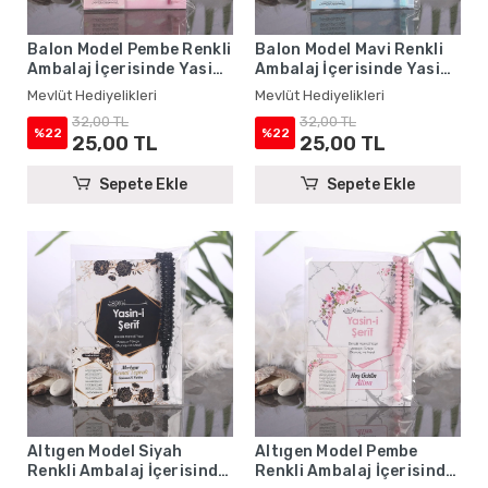
Balon Model Pembe Renkli
Balon Model Mavi Renkli
Ambalaj İçerisinde Yasin
Ambalaj İçerisinde Yasin
Kitabı, Magnet ve Tesbih -
Kitabı, Magnet ve Tesbih -
Mevlüt Hediyelikleri
Mevlüt Hediyelikleri
Mevlüt Hediyelikleri
Mevlüt Hediyelikleri
32,00 TL
32,00 TL
%22
%22
25,00 TL
25,00 TL
Sepete Ekle
Sepete Ekle
Altıgen Model Siyah
Altıgen Model Pembe
Renkli Ambalaj İçerisinde
Renkli Ambalaj İçerisinde