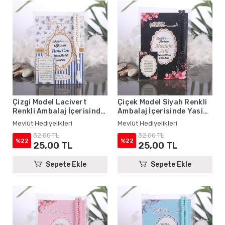
Çizgi Model Lacivert
Çiçek Model Siyah Renkli
Renkli Ambalaj İçerisinde
Ambalaj İçerisinde Yasin
Yasin Kitabı, Magnet ve
Kitabı, Magnet ve Tesbih -
Mevlüt Hediyelikleri
Mevlüt Hediyelikleri
Tesbih - Mevlüt
Mevlüt Hediyelikleri
32,00 TL
32,00 TL
Hediyelikleri
%22
%22
25,00 TL
25,00 TL
Sepete Ekle
Sepete Ekle