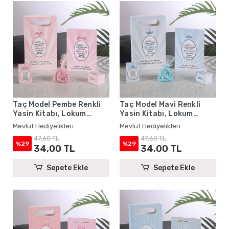
Taç Model Pembe Renkli
Taç Model Mavi Renkli
Yasin Kitabı, Lokum
Yasin Kitabı, Lokum
Kutusu, Magnet, Karton
Kutusu, Magnet, Karton
Mevlüt Hediyelikleri
Mevlüt Hediyelikleri
Çanta ve Tesbih - Mevlüt
Çanta ve Tesbih - Mevlüt
47,60 TL
47,60 TL
Hediyelikleri
Hediyelikleri
%29
%29
34,00 TL
34,00 TL
Sepete Ekle
Sepete Ekle