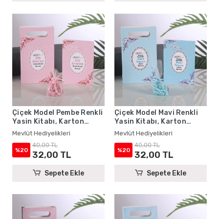
Çiçek Model Pembe Renkli
Çiçek Model Mavi Renkli
Yasin Kitabı, Karton
Yasin Kitabı, Karton
Çanta ve Tesbih - Mevlüt
Çanta ve Tesbih - Mevlüt
Mevlüt Hediyelikleri
Mevlüt Hediyelikleri
Hediyelikleri
Hediyelikleri
40,00 TL
40,00 TL
%20
%20
32,00 TL
32,00 TL
Sepete Ekle
Sepete Ekle