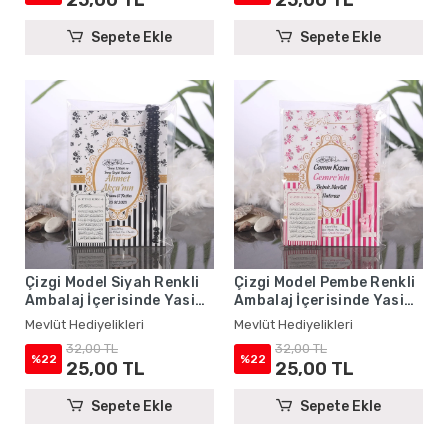
Sepete Ekle
Sepete Ekle
Çizgi Model Siyah Renkli
Çizgi Model Pembe Renkli
Ambalaj İçerisinde Yasin
Ambalaj İçerisinde Yasin
Kitabı, Magnet ve Tesbih -
Kitabı, Magnet ve Tesbih -
Mevlüt Hediyelikleri
Mevlüt Hediyelikleri
Mevlüt Hediyelikleri
Mevlüt Hediyelikleri
32,00 TL
32,00 TL
%22
%22
25,00 TL
25,00 TL
Sepete Ekle
Sepete Ekle