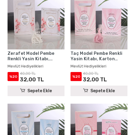
Zerafet Model Pembe
Taç Model Pembe Renkli
Renkli Yasin Kitabı,
Yasin Kitabı, Karton
Karton Çanta ve Tesbih -
Çanta ve Tesbih - Mevlüt
Mevlüt Hediyelikleri
Mevlüt Hediyelikleri
Mevlüt Hediyelikleri
Hediyelikleri
40,00 TL
40,00 TL
%20
%20
32,00 TL
32,00 TL
Sepete Ekle
Sepete Ekle