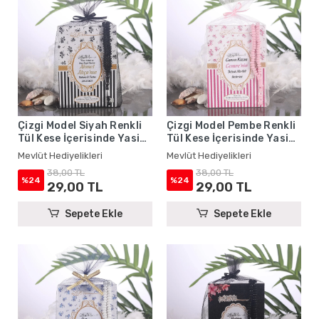
Çizgi Model Siyah Renkli
Çizgi Model Pembe Renkli
Tül Kese İçerisinde Yasin
Tül Kese İçerisinde Yasin
Kitabı ve Tesbih - Mevlüt
Kitabı ve Tesbih - Mevlüt
Mevlüt Hediyelikleri
Mevlüt Hediyelikleri
Hediyelikleri
Hediyelikleri
38,00 TL
38,00 TL
%24
%24
29,00 TL
29,00 TL
Sepete Ekle
Sepete Ekle