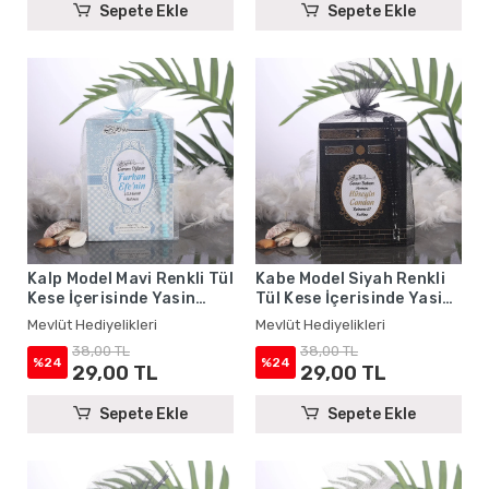
Sepete Ekle
Sepete Ekle
Kalp Model Mavi Renkli Tül
Kabe Model Siyah Renkli
Kese İçerisinde Yasin
Tül Kese İçerisinde Yasin
Kitabı ve Tesbih - Mevlüt
Kitabı ve Tesbih - Mevlüt
Mevlüt Hediyelikleri
Mevlüt Hediyelikleri
Hediyelikleri
Hediyelikleri
38,00 TL
38,00 TL
%24
%24
29,00 TL
29,00 TL
Sepete Ekle
Sepete Ekle