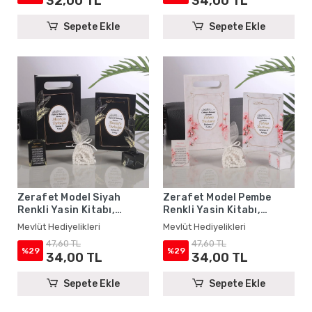
32,00 TL
34,00 TL
Sepete Ekle
Sepete Ekle
Zerafet Model Siyah
Zerafet Model Pembe
Renkli Yasin Kitabı,
Renkli Yasin Kitabı,
Lokum Kutusu, Magnet,
Lokum Kutusu, Magnet,
Mevlüt Hediyelikleri
Mevlüt Hediyelikleri
Karton Çanta ve Tesbih -
Karton Çanta ve Tesbih -
47,60 TL
47,60 TL
Mevlüt Hediyelikleri
Mevlüt Hediyelikleri
%29
%29
34,00 TL
34,00 TL
Sepete Ekle
Sepete Ekle