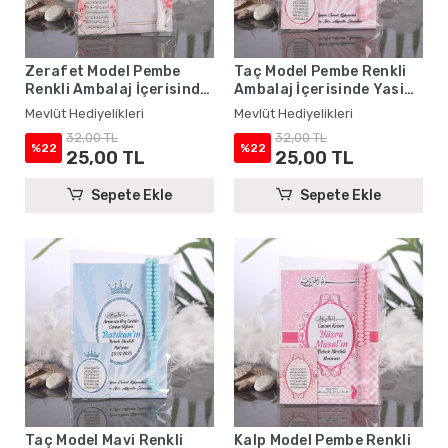
Zerafet Model Pembe
Taç Model Pembe Renkli
Renkli Ambalaj İçerisinde
Ambalaj İçerisinde Yasin
Yasin Kitabı, Magnet ve
Kitabı, Magnet ve Tesbih -
Mevlüt Hediyelikleri
Mevlüt Hediyelikleri
Tesbih - Mevlüt
Mevlüt Hediyelikleri
32,00 TL
32,00 TL
Hediyelikleri
%22
%22
25,00 TL
25,00 TL
Sepete Ekle
Sepete Ekle
Taç Model Mavi Renkli
Kalp Model Pembe Renkli