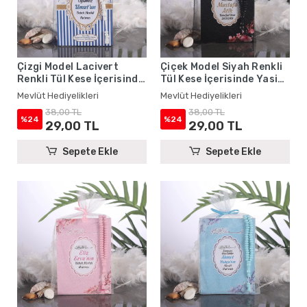
Çizgi Model Lacivert
Çiçek Model Siyah Renkli
Renkli Tül Kese İçerisinde
Tül Kese İçerisinde Yasin
Yasin Kitabı ve Tesbih -
Kitabı ve Tesbih - Mevlüt
Mevlüt Hediyelikleri
Mevlüt Hediyelikleri
Mevlüt Hediyelikleri
Hediyelikleri
38,00 TL
38,00 TL
%24
%24
29,00 TL
29,00 TL
Sepete Ekle
Sepete Ekle