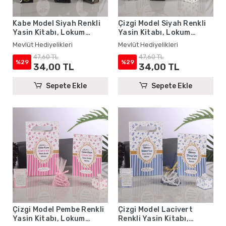
Kabe Model Siyah Renkli
Çizgi Model Siyah Renkli
Yasin Kitabı, Lokum
Yasin Kitabı, Lokum
Kutusu, Magnet, Karton
Kutusu, Magnet, Karton
Mevlüt Hediyelikleri
Mevlüt Hediyelikleri
Çanta ve Tesbih - Mevlüt
Çanta ve Tesbih - Mevlüt
47,60 TL
47,60 TL
Hediyelikleri
Hediyelikleri
%29
%29
34,00 TL
34,00 TL
Sepete Ekle
Sepete Ekle
Çizgi Model Pembe Renkli
Çizgi Model Lacivert
Yasin Kitabı, Lokum
Renkli Yasin Kitabı,