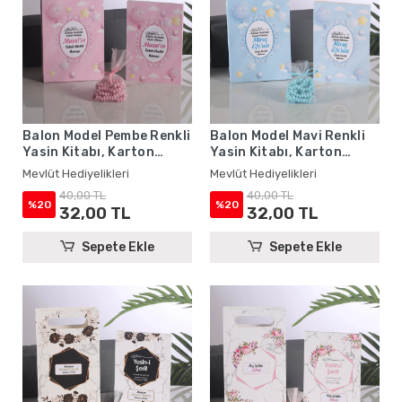
Balon Model Pembe Renkli
Balon Model Mavi Renkli
Yasin Kitabı, Karton
Yasin Kitabı, Karton
Çanta ve Tesbih - Mevlüt
Çanta ve Tesbih - Mevlüt
Mevlüt Hediyelikleri
Mevlüt Hediyelikleri
Hediyelikleri
Hediyelikleri
40,00 TL
40,00 TL
%20
%20
32,00 TL
32,00 TL
Sepete Ekle
Sepete Ekle