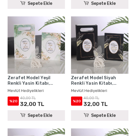
Sepete Ekle
Sepete Ekle
Zerafet Model Yeşil
Zerafet Model Siyah
Renkli Yasin Kitabı,
Renkli Yasin Kitabı,
Karton Çanta ve Tesbih -
Karton Çanta ve Tesbih -
Mevlüt Hediyelikleri
Mevlüt Hediyelikleri
Mevlüt Hediyelikleri
Mevlüt Hediyelikleri
40,00 TL
40,00 TL
%20
%20
32,00 TL
32,00 TL
Sepete Ekle
Sepete Ekle