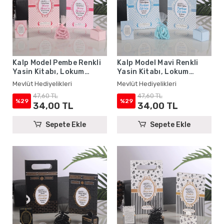
Kalp Model Pembe Renkli
Kalp Model Mavi Renkli
Yasin Kitabı, Lokum
Yasin Kitabı, Lokum
Kutusu, Magnet, Karton
Kutusu, Magnet, Karton
Mevlüt Hediyelikleri
Mevlüt Hediyelikleri
Çanta ve Tesbih - Mevlüt
Çanta ve Tesbih - Mevlüt
47,60 TL
47,60 TL
Hediyelikleri
Hediyelikleri
%29
%29
34,00 TL
34,00 TL
Sepete Ekle
Sepete Ekle