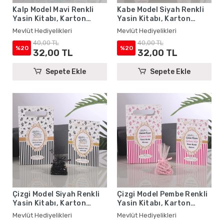
Kalp Model Mavi Renkli
Kabe Model Siyah Renkli
Yasin Kitabı, Karton
Yasin Kitabı, Karton
Çanta ve Tesbih - Mevlüt
Çanta ve Tesbih - Mevlüt
Mevlüt Hediyelikleri
Mevlüt Hediyelikleri
Hediyelikleri
Hediyelikleri
40,00 TL
40,00 TL
%20
%20
32,00 TL
32,00 TL
Sepete Ekle
Sepete Ekle
Çizgi Model Siyah Renkli
Çizgi Model Pembe Renkli
Yasin Kitabı, Karton
Yasin Kitabı, Karton
Çanta ve Tesbih - Mevlüt
Çanta ve Tesbih - Mevlüt
Mevlüt Hediyelikleri
Mevlüt Hediyelikleri
Hediyelikleri
Hediyelikleri