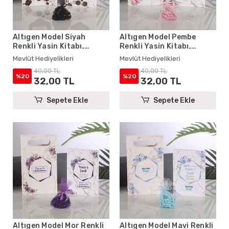
Altıgen Model Siyah
Altıgen Model Pembe
Renkli Yasin Kitabı,
Renkli Yasin Kitabı,
Karton Çanta ve Tesbih -
Karton Çanta ve Tesbih -
Mevlüt Hediyelikleri
Mevlüt Hediyelikleri
Mevlüt Hediyelikleri
Mevlüt Hediyelikleri
40,00 TL
40,00 TL
%20
%20
32,00 TL
32,00 TL
Sepete Ekle
Sepete Ekle
Altıgen Model Mor Renkli
Altıgen Model Mavi Renkli