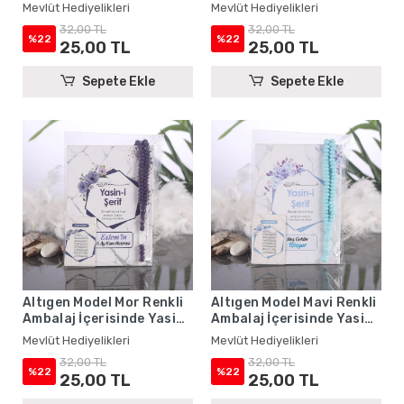
Yasin Kitabı, Magnet ve
Yasin Kitabı, Magnet ve
Mevlüt Hediyelikleri
Mevlüt Hediyelikleri
Tesbih - Mevlüt
Tesbih - Mevlüt
32,00 TL
32,00 TL
Hediyelikleri
Hediyelikleri
%22
%22
25,00 TL
25,00 TL
Sepete Ekle
Sepete Ekle
Altıgen Model Mor Renkli
Altıgen Model Mavi Renkli
Ambalaj İçerisinde Yasin
Ambalaj İçerisinde Yasin
Kitabı, Magnet ve Tesbih -
Kitabı, Magnet ve Tesbih -
Mevlüt Hediyelikleri
Mevlüt Hediyelikleri
Mevlüt Hediyelikleri
Mevlüt Hediyelikleri
32,00 TL
32,00 TL
%22
%22
25,00 TL
25,00 TL