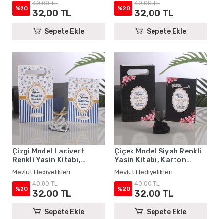
40,00 TL
40,00 TL
%20
%20
32,00 TL
32,00 TL
Sepete Ekle
Sepete Ekle
Çizgi Model Lacivert
Çiçek Model Siyah Renkli
Renkli Yasin Kitabı,
Yasin Kitabı, Karton
Karton Çanta ve Tesbih -
Çanta ve Tesbih - Mevlüt
Mevlüt Hediyelikleri
Mevlüt Hediyelikleri
Mevlüt Hediyelikleri
Hediyelikleri
40,00 TL
40,00 TL
%20
%20
32,00 TL
32,00 TL
Sepete Ekle
Sepete Ekle