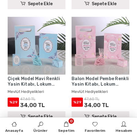
Sepete Ekle
Sepete Ekle
Çiçek Model Mavi Renkli
Balon Model Pembe Renkli
Yasin Kitabı, Lokum
Yasin Kitabı, Lokum
Kutusu, Magnet, Karton
Kutusu, Magnet, Karton
Mevlüt Hediyelikleri
Mevlüt Hediyelikleri
Çanta ve Tesbih - Mevlüt
Çanta ve Tesbih - Mevlüt
47,60 TL
47,60 TL
Hediyelikleri
Hediyelikleri
%29
%29
34,00 TL
34,00 TL
Sepete Ekle
Sepete Ekle
0
Anasayfa
Ürünler
Sepetim
Favorilerim
Hesabım