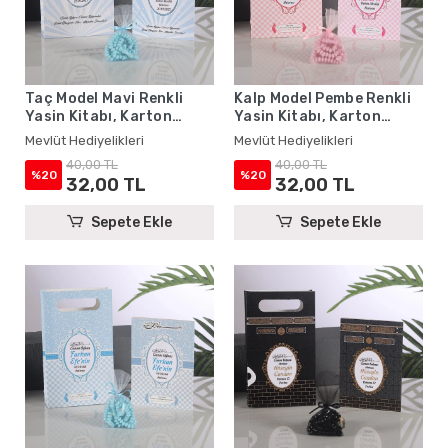
Taç Model Mavi Renkli
Kalp Model Pembe Renkli
Yasin Kitabı, Karton
Yasin Kitabı, Karton
Çanta ve Tesbih - Mevlüt
Çanta ve Tesbih - Mevlüt
Mevlüt Hediyelikleri
Mevlüt Hediyelikleri
Hediyelikleri
Hediyelikleri
40,00 TL
40,00 TL
%20
%20
32,00 TL
32,00 TL
Sepete Ekle
Sepete Ekle