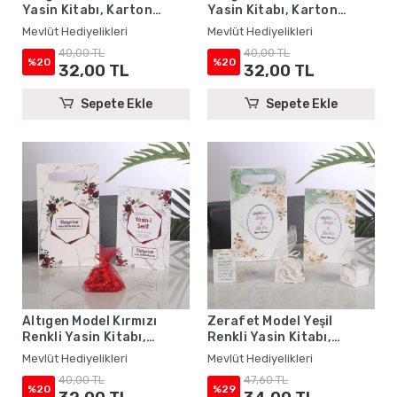
Yasin Kitabı, Karton
Yasin Kitabı, Karton
Çanta ve Tesbih - Mevlüt
Çanta ve Tesbih - Mevlüt
Mevlüt Hediyelikleri
Mevlüt Hediyelikleri
Hediyelikleri
Hediyelikleri
40,00 TL
40,00 TL
%20
%20
32,00 TL
32,00 TL
Sepete Ekle
Sepete Ekle
Altıgen Model Kırmızı
Zerafet Model Yeşil
Renkli Yasin Kitabı,
Renkli Yasin Kitabı,
Karton Çanta ve Tesbih -
Lokum Kutusu, Magnet,
Mevlüt Hediyelikleri
Mevlüt Hediyelikleri
Mevlüt Hediyelikleri
Karton Çanta ve Tesbih -
40,00 TL
47,60 TL
Mevlüt Hediyelikleri
%20
%29