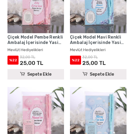
Çiçek Model Pembe Renkli
Çiçek Model Mavi Renkli
Ambalaj İçerisinde Yasin
Ambalaj İçerisinde Yasin
Kitabı, Magnet ve Tesbih -
Kitabı, Magnet ve Tesbih -
Mevlüt Hediyelikleri
Mevlüt Hediyelikleri
Mevlüt Hediyelikleri
Mevlüt Hediyelikleri
32,00 TL
32,00 TL
%22
%22
25,00 TL
25,00 TL
Sepete Ekle
Sepete Ekle