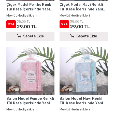
Çiçek Model Pembe Renkli
Çiçek Model Mavi Renkli
Tül Kese İçerisinde Yasin
Tül Kese İçerisinde Yasin
Kitabı ve Tesbih - Mevlüt
Kitabı ve Tesbih - Mevlüt
Mevlüt Hediyelikleri
Mevlüt Hediyelikleri
Hediyelikleri
Hediyelikleri
38,00 TL
38,00 TL
%24
%24
29,00 TL
29,00 TL
Sepete Ekle
Sepete Ekle
Balon Model Pembe Renkli
Balon Model Mavi Renkli
Tül Kese İçerisinde Yasin
Tül Kese İçerisinde Yasin
Kitabı ve Tesbih - Mevlüt
Kitabı ve Tesbih - Mevlüt
Mevlüt Hediyelikleri
Mevlüt Hediyelikleri
Hediyelikleri
Hediyelikleri