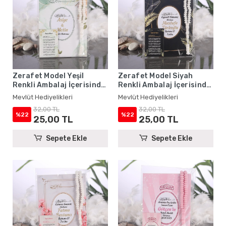
Zerafet Model Yeşil
Zerafet Model Siyah
Renkli Ambalaj İçerisinde
Renkli Ambalaj İçerisinde
Yasin Kitabı, Magnet ve
Yasin Kitabı, Magnet ve
Mevlüt Hediyelikleri
Mevlüt Hediyelikleri
Tesbih - Mevlüt
Tesbih - Mevlüt
32,00 TL
32,00 TL
Hediyelikleri
Hediyelikleri
%22
%22
25,00 TL
25,00 TL
Sepete Ekle
Sepete Ekle