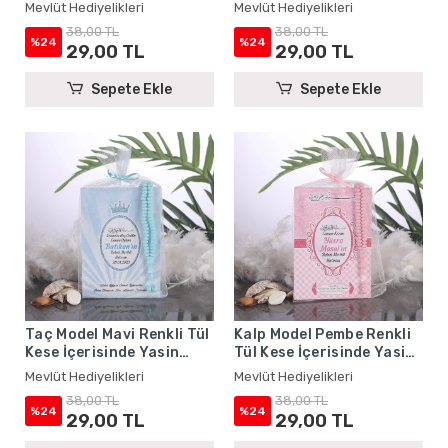
Yasin Kitabı ve Tesbih -
Kitabı ve Tesbih - Mevlüt
Mevlüt Hediyelikleri
Mevlüt Hediyelikleri
Mevlüt Hediyelikleri
Hediyelikleri
38,00 TL
38,00 TL
%24
%24
29,00 TL
29,00 TL
Sepete Ekle
Sepete Ekle
Taç Model Mavi Renkli Tül
Kalp Model Pembe Renkli
Kese İçerisinde Yasin
Tül Kese İçerisinde Yasin
Kitabı ve Tesbih - Mevlüt
Kitabı ve Tesbih - Mevlüt
Mevlüt Hediyelikleri
Mevlüt Hediyelikleri
Hediyelikleri
Hediyelikleri
38,00 TL
38,00 TL
%24
%24
29,00 TL
29,00 TL