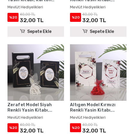
Çanta ve Tesbih - Mevlüt
Karton Çanta ve Tesbih -
Mevlüt Hediyelikleri
Mevlüt Hediyelikleri
Hediyelikleri
Mevlüt Hediyelikleri
40,00 TL
40,00 TL
%20
%20
32,00 TL
32,00 TL
Sepete Ekle
Sepete Ekle
Zerafet Model Siyah
Altıgen Model Kırmızı
Renkli Yasin Kitabı,
Renkli Yasin Kitabı,
Karton Çanta ve Tesbih -
Karton Çanta ve Tesbih -
Mevlüt Hediyelikleri
Mevlüt Hediyelikleri
Mevlüt Hediyelikleri
Mevlüt Hediyelikleri
40,00 TL
40,00 TL
%20
%20
32,00 TL
32,00 TL