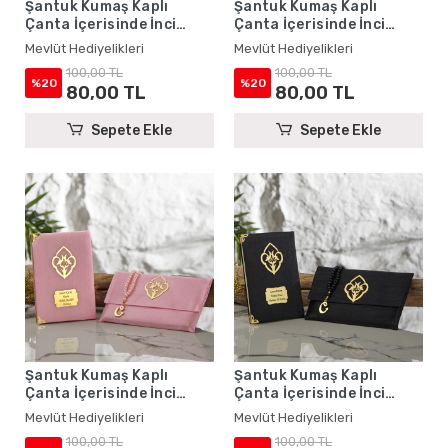
Şantuk Kumaş Kaplı
Şantuk Kumaş Kaplı
Çanta İçerisinde İnci
Çanta İçerisinde İnci
Tesbihli Krem Renkli
Tesbihli Saks Mavisi
Mevlüt Hediyelikleri
Mevlüt Hediyelikleri
Şantuk Yasin Kitabı Seti -
Renkli Şantuk Yasin
100,00 TL
100,00 TL
Mevlüt Hediyelikleri
Kitabı Seti - Mevlüt
%20
%20
80,00 TL
80,00 TL
Hediyelikleri
Sepete Ekle
Sepete Ekle
Şantuk Kumaş Kaplı
Şantuk Kumaş Kaplı
Çanta İçerisinde İnci
Çanta İçerisinde İnci
Tesbihli Pembe Renkli
Tesbihli Siyah Renkli
Mevlüt Hediyelikleri
Mevlüt Hediyelikleri
Şantuk Yasin Kitabı Seti -
Şantuk Yasin Kitabı Seti -
100,00 TL
100,00 TL
Mevlüt Hediyelikleri
Mevlüt Hediyelikleri