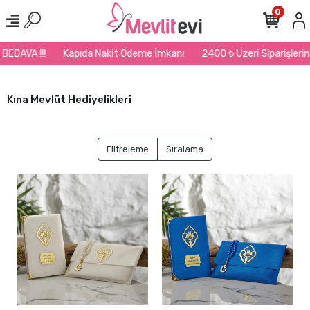
0
Kapıda Nakit Ödeme İmkanı
2400 ₺ Üzeri Siparişlerinizde Kargo B
Kına Mevlüt Hediyelikleri
Filtreleme
Sıralama