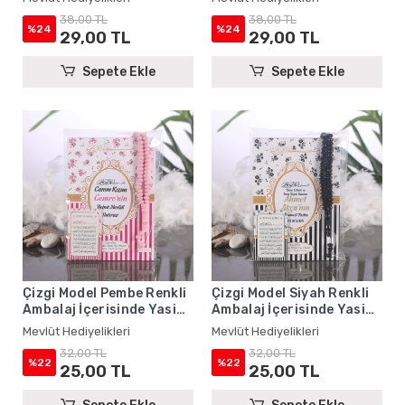
Hediyelikleri
Hediyelikleri
38,00 TL
38,00 TL
%24
%24
29,00 TL
29,00 TL
Sepete Ekle
Sepete Ekle
Çizgi Model Pembe Renkli
Çizgi Model Siyah Renkli
Ambalaj İçerisinde Yasin
Ambalaj İçerisinde Yasin
Kitabı, Magnet ve Tesbih -
Kitabı, Magnet ve Tesbih -
Mevlüt Hediyelikleri
Mevlüt Hediyelikleri
Mevlüt Hediyelikleri
Mevlüt Hediyelikleri
32,00 TL
32,00 TL
%22
%22
25,00 TL
25,00 TL