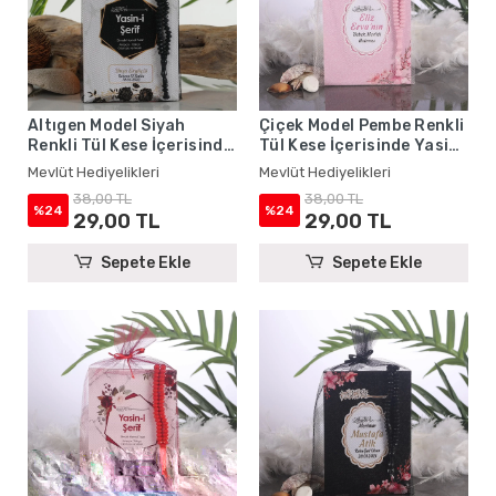
Altıgen Model Siyah
Çiçek Model Pembe Renkli
Renkli Tül Kese İçerisinde
Tül Kese İçerisinde Yasin
Yasin Kitabı ve Tesbih -
Kitabı ve Tesbih - Mevlüt
Mevlüt Hediyelikleri
Mevlüt Hediyelikleri
Mevlüt Hediyelikleri
Hediyelikleri
38,00 TL
38,00 TL
%24
%24
29,00 TL
29,00 TL
Sepete Ekle
Sepete Ekle