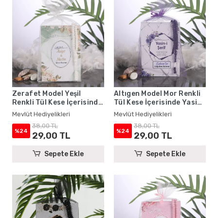
Zerafet Model Yeşil
Altıgen Model Mor Renkli
Renkli Tül Kese İçerisinde
Tül Kese İçerisinde Yasin
Yasin Kitabı ve Tesbih -
Kitabı ve Tesbih - Mevlüt
Mevlüt Hediyelikleri
Mevlüt Hediyelikleri
Mevlüt Hediyelikleri
Hediyelikleri
38,00 TL
38,00 TL
%24
%24
29,00 TL
29,00 TL
Sepete Ekle
Sepete Ekle