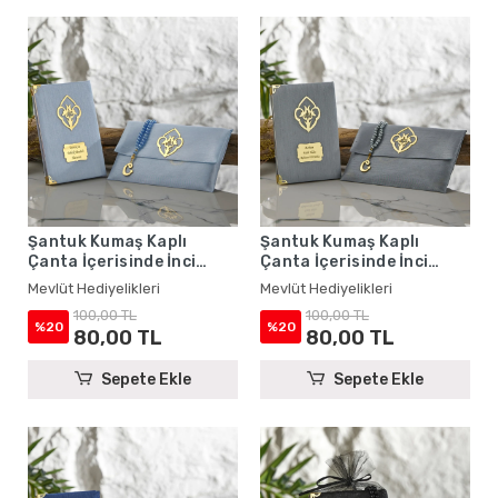
Şantuk Kumaş Kaplı
Şantuk Kumaş Kaplı
Çanta İçerisinde İnci
Çanta İçerisinde İnci
Tesbihli Mavi Renkli
Tesbihli Gri Renkli Şantuk
Mevlüt Hediyelikleri
Mevlüt Hediyelikleri
Şantuk Yasin Kitabı Seti -
Yasin Kitabı Seti - Mevlüt
100,00 TL
100,00 TL
Mevlüt Hediyelikleri
Hediyelikleri
%20
%20
80,00 TL
80,00 TL
Sepete Ekle
Sepete Ekle