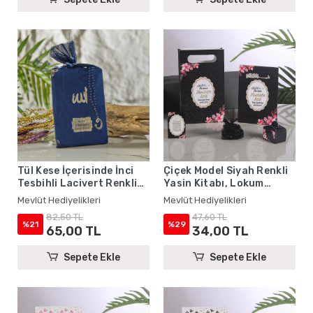
Tül Kese İçerisinde İnci
Çiçek Model Siyah Renkli
Tesbihli Lacivert Renkli
Yasin Kitabı, Lokum
Kadife Yasin Kitabı Seti -
Kutusu, Magnet, Karton
Mevlüt Hediyelikleri
Mevlüt Hediyelikleri
Mevlüt Hediyelikleri
Çanta ve Tesbih - Mevlüt
82,50 TL
47,60 TL
Hediyelikleri
%21
%29
65,00 TL
34,00 TL
Sepete Ekle
Sepete Ekle