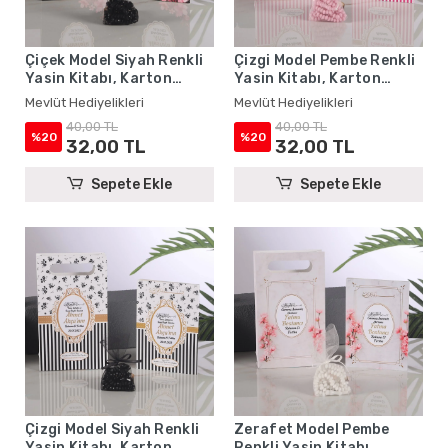
Çiçek Model Siyah Renkli
Çizgi Model Pembe Renkli
Yasin Kitabı, Karton
Yasin Kitabı, Karton
Çanta ve Tesbih - Mevlüt
Çanta ve Tesbih - Mevlüt
Mevlüt Hediyelikleri
Mevlüt Hediyelikleri
Hediyelikleri
Hediyelikleri
40,00 TL
40,00 TL
%20
%20
32,00 TL
32,00 TL
Sepete Ekle
Sepete Ekle
Çizgi Model Siyah Renkli
Zerafet Model Pembe
Yasin Kitabı, Karton
Renkli Yasin Kitabı,