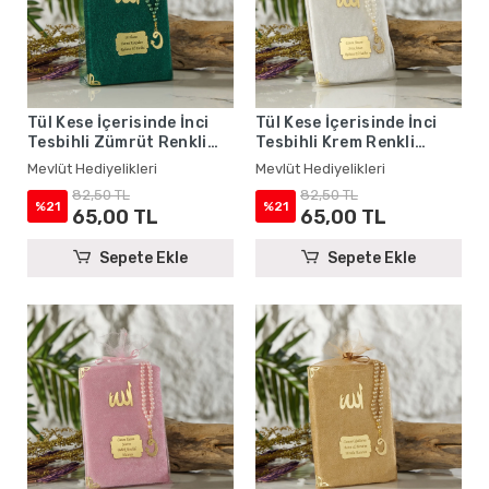
Tül Kese İçerisinde İnci
Tül Kese İçerisinde İnci
Tesbihli Zümrüt Renkli
Tesbihli Krem Renkli
Kadife Yasin Kitabı Seti -
Kadife Yasin Kitabı Seti -
Mevlüt Hediyelikleri
Mevlüt Hediyelikleri
Mevlüt Hediyelikleri
Mevlüt Hediyelikleri
82,50 TL
82,50 TL
%21
%21
65,00 TL
65,00 TL
Sepete Ekle
Sepete Ekle