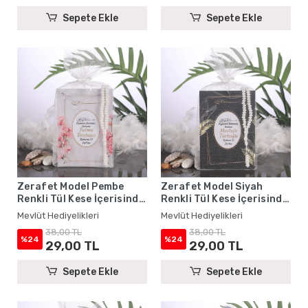
Sepete Ekle
Sepete Ekle
Zerafet Model Pembe
Zerafet Model Siyah
Renkli Tül Kese İçerisinde
Renkli Tül Kese İçerisinde
Yasin Kitabı ve Tesbih -
Yasin Kitabı ve Tesbih -
Mevlüt Hediyelikleri
Mevlüt Hediyelikleri
Mevlüt Hediyelikleri
Mevlüt Hediyelikleri
38,00 TL
38,00 TL
%24
%24
29,00 TL
29,00 TL
Sepete Ekle
Sepete Ekle