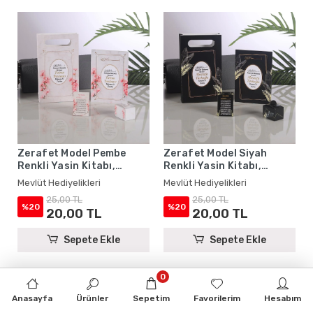
Zerafet Model Pembe
Zerafet Model Siyah
Renkli Yasin Kitabı,
Renkli Yasin Kitabı,
Lokum Kutusu, Magnet ve
Lokum Kutusu, Magnet ve
Mevlüt Hediyelikleri
Mevlüt Hediyelikleri
Karton Çanta - Mevlüt
Karton Çanta - Mevlüt
25,00 TL
25,00 TL
Hediyelikleri
Hediyelikleri
%20
%20
20,00 TL
20,00 TL
Sepete Ekle
Sepete Ekle
0
Anasayfa
Ürünler
Sepetim
Favorilerim
Hesabım