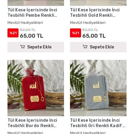
Tül Kese İçerisinde İnci
Tül Kese İçerisinde İnci
Tesbihli Pembe Renkli
Tesbihli Gold Renkli
Kadife Yasin Kitabı Seti -
Kadife Yasin Kitabı Seti -
Mevlüt Hediyelikleri
Mevlüt Hediyelikleri
Mevlüt Hediyelikleri
Mevlüt Hediyelikleri
82,50 TL
82,50 TL
%21
%21
65,00 TL
65,00 TL
Sepete Ekle
Sepete Ekle
Tül Kese İçerisinde İnci
Tül Kese İçerisinde İnci
Tesbihli Bordo Renkli
Tesbihli Gri Renkli Kadife
Kadife Yasin Kitabı Seti -
Yasin Kitabı Seti - Mevlüt
Mevlüt Hediyelikleri
Mevlüt Hediyelikleri