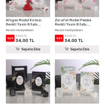
Altıgen Model Kırmızı
Zerafet Model Pembe
Renkli Yasin Kitabı,
Renkli Yasin Kitabı,
Lokum Kutusu, Magnet,
Lokum Kutusu, Magnet,
Mevlüt Hediyelikleri
Mevlüt Hediyelikleri
Karton Çanta ve Tesbih -
Karton Çanta ve Tesbih -
47,60 TL
47,60 TL
Mevlüt Hediyelikleri
Mevlüt Hediyelikleri
%29
%29
34,00 TL
34,00 TL
Sepete Ekle
Sepete Ekle