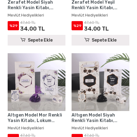
Zerafet Model Siyah
Zerafet Model Yeşil
Renkli Yasin Kitabı,
Renkli Yasin Kitabı,
Lokum Kutusu, Magnet,
Lokum Kutusu, Magnet,
Mevlüt Hediyelikleri
Mevlüt Hediyelikleri
Karton Çanta ve Tesbih -
Karton Çanta ve Tesbih -
47,60 TL
47,60 TL
Mevlüt Hediyelikleri
Mevlüt Hediyelikleri
%29
%29
34,00 TL
34,00 TL
Sepete Ekle
Sepete Ekle
Altıgen Model Mor Renkli
Altıgen Model Siyah
Yasin Kitabı, Lokum
Renkli Yasin Kitabı,
Kutusu, Magnet, Karton
Lokum Kutusu, Magnet,
Mevlüt Hediyelikleri
Mevlüt Hediyelikleri
Çanta ve Tesbih - Mevlüt
Karton Çanta ve Tesbih -
47,60 TL
47,60 TL