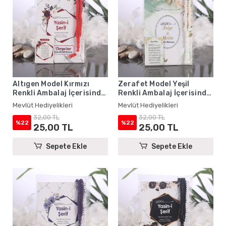
Altıgen Model Kırmızı
Zerafet Model Yeşil
Renkli Ambalaj İçerisinde
Renkli Ambalaj İçerisinde
Yasin Kitabı, Magnet ve
Yasin Kitabı, Magnet ve
Mevlüt Hediyelikleri
Mevlüt Hediyelikleri
Tesbih - Mevlüt
Tesbih - Mevlüt
32,00 TL
32,00 TL
Hediyelikleri
Hediyelikleri
%22
%22
25,00 TL
25,00 TL
Sepete Ekle
Sepete Ekle