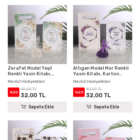
Zerafet Model Yeşil
Altıgen Model Mor Renkli
Renkli Yasin Kitabı,
Yasin Kitabı, Karton
Karton Çanta ve Tesbih -
Çanta ve Tesbih - Mevlüt
Mevlüt Hediyelikleri
Mevlüt Hediyelikleri
Mevlüt Hediyelikleri
Hediyelikleri
40,00 TL
40,00 TL
%20
%20
32,00 TL
32,00 TL
Sepete Ekle
Sepete Ekle