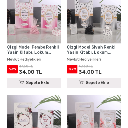
Çizgi Model Pembe Renkli
Çizgi Model Siyah Renkli
Yasin Kitabı, Lokum
Yasin Kitabı, Lokum
Kutusu, Magnet, Karton
Kutusu, Magnet, Karton
Mevlüt Hediyelikleri
Mevlüt Hediyelikleri
Çanta ve Tesbih - Mevlüt
Çanta ve Tesbih - Mevlüt
47,60 TL
47,60 TL
Hediyelikleri
Hediyelikleri
%29
%29
34,00 TL
34,00 TL
Sepete Ekle
Sepete Ekle