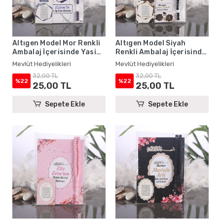
Altıgen Model Mor Renkli
Altıgen Model Siyah
Ambalaj İçerisinde Yasin
Renkli Ambalaj İçerisinde
Kitabı, Magnet ve Tesbih -
Yasin Kitabı, Magnet ve
Mevlüt Hediyelikleri
Mevlüt Hediyelikleri
Mevlüt Hediyelikleri
Tesbih - Mevlüt
32,00 TL
32,00 TL
Hediyelikleri
%22
%22
25,00 TL
25,00 TL
Sepete Ekle
Sepete Ekle