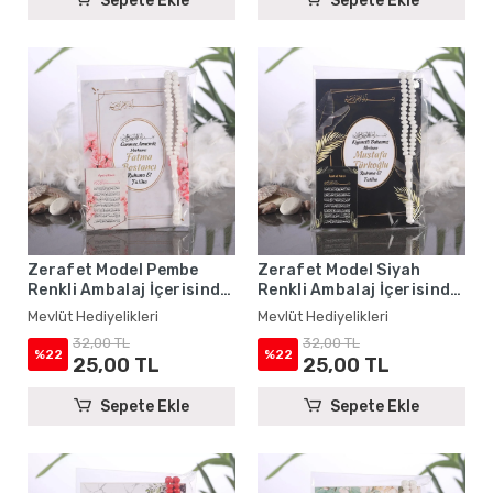
Sepete Ekle
Sepete Ekle
Zerafet Model Pembe
Zerafet Model Siyah
Renkli Ambalaj İçerisinde
Renkli Ambalaj İçerisinde
Yasin Kitabı, Magnet ve
Yasin Kitabı, Magnet ve
Mevlüt Hediyelikleri
Mevlüt Hediyelikleri
Tesbih - Mevlüt
Tesbih - Mevlüt
32,00 TL
32,00 TL
Hediyelikleri
Hediyelikleri
%22
%22
25,00 TL
25,00 TL
Sepete Ekle
Sepete Ekle