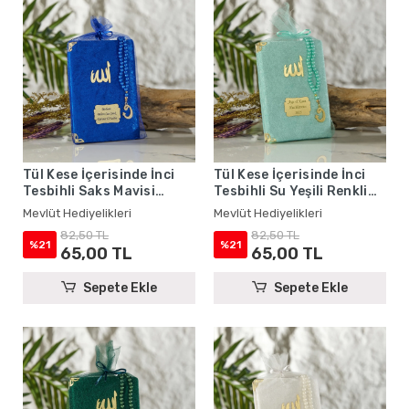
Tül Kese İçerisinde İnci
Tül Kese İçerisinde İnci
Tesbihli Saks Mavisi
Tesbihli Su Yeşili Renkli
Renkli Kadife Yasin Kitabı
Kadife Yasin Kitabı Seti -
Mevlüt Hediyelikleri
Mevlüt Hediyelikleri
Seti - Mevlüt Hediyelikleri
Mevlüt Hediyelikleri
82,50 TL
82,50 TL
%21
%21
65,00 TL
65,00 TL
Sepete Ekle
Sepete Ekle