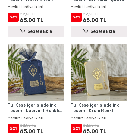
Şantuk Yasin Kitabı Seti -
Yasin Kitabı Seti - Mevlüt
Mevlüt Hediyelikleri
Mevlüt Hediyelikleri
Mevlüt Hediyelikleri
Hediyelikleri
82,50 TL
82,50 TL
%21
%21
65,00 TL
65,00 TL
Sepete Ekle
Sepete Ekle
Tül Kese İçerisinde İnci
Tül Kese İçerisinde İnci
Tesbihli Lacivert Renkli
Tesbihli Krem Renkli
Şantuk Yasin Kitabı Seti -
Şantuk Yasin Kitabı Seti -
Mevlüt Hediyelikleri
Mevlüt Hediyelikleri
Mevlüt Hediyelikleri
Mevlüt Hediyelikleri
82,50 TL
82,50 TL
%21
%21
65,00 TL
65,00 TL