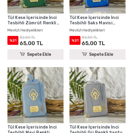
Tül Kese İçerisinde İnci
Tül Kese İçerisinde İnci
Tesbihli Zümrüt Renkli
Tesbihli Saks Mavisi
Şantuk Yasin Kitabı Seti -
Renkli Şantuk Yasin
Mevlüt Hediyelikleri
Mevlüt Hediyelikleri
Mevlüt Hediyelikleri
Kitabı Seti - Mevlüt
82,50 TL
82,50 TL
Hediyelikleri
%21
%21
65,00 TL
65,00 TL
Sepete Ekle
Sepete Ekle
Tül Kese İçerisinde İnci
Tül Kese İçerisinde İnci
Tesbihli Mavi Renkli
Tesbihli Gri Renkli Şantuk