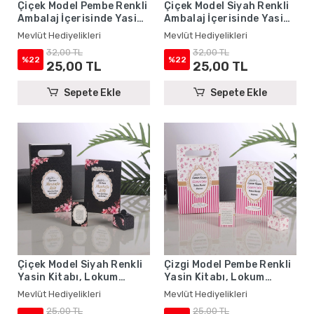
Çiçek Model Pembe Renkli
Çiçek Model Siyah Renkli
Ambalaj İçerisinde Yasin
Ambalaj İçerisinde Yasin
Kitabı, Magnet ve Tesbih -
Kitabı, Magnet ve Tesbih -
Mevlüt Hediyelikleri
Mevlüt Hediyelikleri
Mevlüt Hediyelikleri
Mevlüt Hediyelikleri
32,00 TL
32,00 TL
%22
%22
25,00 TL
25,00 TL
Sepete Ekle
Sepete Ekle
Çiçek Model Siyah Renkli
Çizgi Model Pembe Renkli
Yasin Kitabı, Lokum
Yasin Kitabı, Lokum
Kutusu, Magnet ve
Kutusu, Magnet ve
Mevlüt Hediyelikleri
Mevlüt Hediyelikleri
Karton Çanta - Mevlüt
Karton Çanta - Mevlüt
25,00 TL
25,00 TL