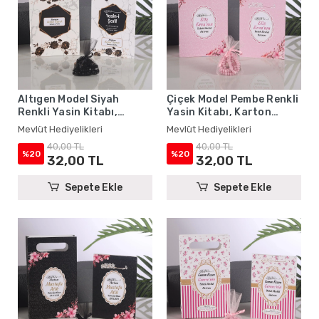
Altıgen Model Siyah
Çiçek Model Pembe Renkli
Renkli Yasin Kitabı,
Yasin Kitabı, Karton
Karton Çanta ve Tesbih -
Çanta ve Tesbih - Mevlüt
Mevlüt Hediyelikleri
Mevlüt Hediyelikleri
Mevlüt Hediyelikleri
Hediyelikleri
40,00 TL
40,00 TL
%20
%20
32,00 TL
32,00 TL
Sepete Ekle
Sepete Ekle