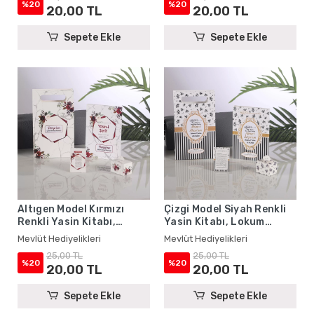
Hediyelikleri
Hediyelikleri
%20
%20
20,00 TL
20,00 TL
Sepete Ekle
Sepete Ekle
Altıgen Model Kırmızı
Çizgi Model Siyah Renkli
Renkli Yasin Kitabı,
Yasin Kitabı, Lokum
Lokum Kutusu, Magnet ve
Kutusu, Magnet ve
Mevlüt Hediyelikleri
Mevlüt Hediyelikleri
Karton Çanta - Mevlüt
Karton Çanta - Mevlüt
25,00 TL
25,00 TL
Hediyelikleri
Hediyelikleri
%20
%20
20,00 TL
20,00 TL
Sepete Ekle
Sepete Ekle