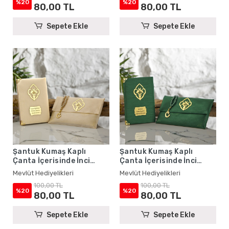
%20
%20
80,00 TL
80,00 TL
Sepete Ekle
Sepete Ekle
Şantuk Kumaş Kaplı
Şantuk Kumaş Kaplı
Çanta İçerisinde İnci
Çanta İçerisinde İnci
Tesbihli Gold Renkli
Tesbihli Zümrüt Renkli
Mevlüt Hediyelikleri
Mevlüt Hediyelikleri
Şantuk Yasin Kitabı Seti -
Şantuk Yasin Kitabı Seti -
100,00 TL
100,00 TL
Mevlüt Hediyelikleri
Mevlüt Hediyelikleri
%20
%20
80,00 TL
80,00 TL
Sepete Ekle
Sepete Ekle