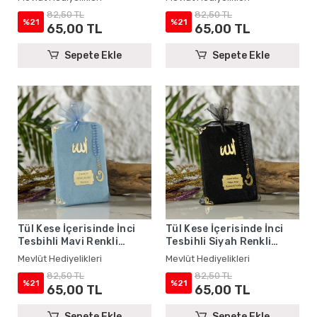
Mevlüt Hediyelikleri
Hediyelikleri
82,50 TL
82,50 TL
%21
%21
65,00 TL
65,00 TL
Sepete Ekle
Sepete Ekle
Tül Kese İçerisinde İnci
Tül Kese İçerisinde İnci
Tesbihli Mavi Renkli
Tesbihli Siyah Renkli
Kadife Yasin Kitabı Seti -
Kadife Yasin Kitabı Seti -
Mevlüt Hediyelikleri
Mevlüt Hediyelikleri
Mevlüt Hediyelikleri
Mevlüt Hediyelikleri
82,50 TL
82,50 TL
%21
%21
65,00 TL
65,00 TL
Sepete Ekle
Sepete Ekle