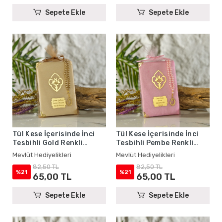
Sepete Ekle
Sepete Ekle
Tül Kese İçerisinde İnci
Tül Kese İçerisinde İnci
Tesbihli Gold Renkli
Tesbihli Pembe Renkli
Şantuk Yasin Kitabı Seti -
Şantuk Yasin Kitabı Seti -
Mevlüt Hediyelikleri
Mevlüt Hediyelikleri
Mevlüt Hediyelikleri
Mevlüt Hediyelikleri
82,50 TL
82,50 TL
%21
%21
65,00 TL
65,00 TL
Sepete Ekle
Sepete Ekle