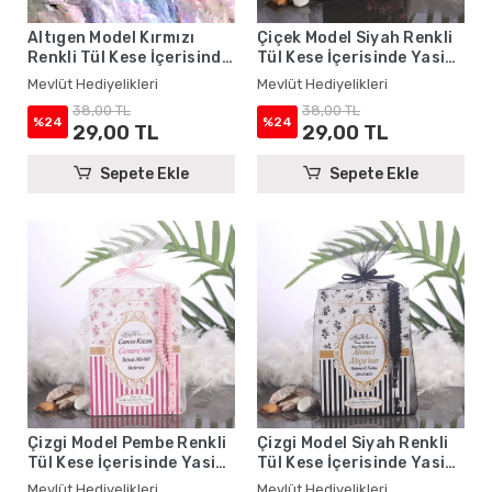
Altıgen Model Kırmızı
Çiçek Model Siyah Renkli
Renkli Tül Kese İçerisinde
Tül Kese İçerisinde Yasin
Yasin Kitabı ve Tesbih -
Kitabı ve Tesbih - Mevlüt
Mevlüt Hediyelikleri
Mevlüt Hediyelikleri
Mevlüt Hediyelikleri
Hediyelikleri
38,00 TL
38,00 TL
%24
%24
29,00 TL
29,00 TL
Sepete Ekle
Sepete Ekle
Çizgi Model Pembe Renkli
Çizgi Model Siyah Renkli
Tül Kese İçerisinde Yasin
Tül Kese İçerisinde Yasin
Kitabı ve Tesbih - Mevlüt
Kitabı ve Tesbih - Mevlüt
Mevlüt Hediyelikleri
Mevlüt Hediyelikleri