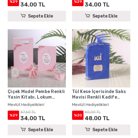
Hediyelikleri
Mevlüt Hediyelikleri
%29
%29
34,00 TL
34,00 TL
Sepete Ekle
Sepete Ekle
Çiçek Model Pembe Renkli
Tül Kese İçerisinde Saks
Yasin Kitabı, Lokum
Mavisi Renkli Kadife
Kutusu, Magnet, Karton
Yasin Kitabı Seti - Mevlüt
Mevlüt Hediyelikleri
Mevlüt Hediyelikleri
Çanta ve Tesbih - Mevlüt
Hediyelikleri
47,60 TL
60,00 TL
Hediyelikleri
%29
%20
34,00 TL
48,00 TL
Sepete Ekle
Sepete Ekle