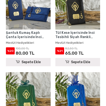
Şantuk Kumaş Kaplı
Tül Kese İçerisinde İnci
Çanta İçerisinde İnci
Tesbihli Siyah Renkli
Tesbihli Lacivert Renkli
Şantuk Yasin Kitabı Seti -
Mevlüt Hediyelikleri
Mevlüt Hediyelikleri
Şantuk Yasin Kitabı Seti -
Mevlüt Hediyelikleri
100,00 TL
82,50 TL
Mevlüt Hediyelikleri
%20
%21
80,00 TL
65,00 TL
Sepete Ekle
Sepete Ekle