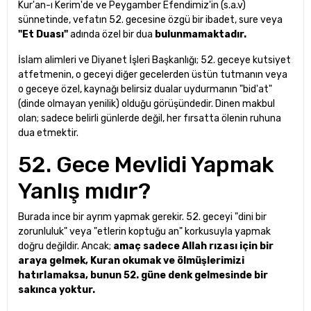
Kur'an-ı Kerim'de ve Peygamber Efendimiz'in (s.a.v)
sünnetinde, vefatın 52. gecesine özgü bir ibadet, sure veya
"Et Duası"
adında özel bir dua
bulunmamaktadır.
İslam alimleri ve Diyanet İşleri Başkanlığı; 52. geceye kutsiyet
atfetmenin, o geceyi diğer gecelerden üstün tutmanın veya
o geceye özel, kaynağı belirsiz dualar uydurmanın "bid'at"
(dinde olmayan yenilik) olduğu görüşündedir. Dinen makbul
olan; sadece belirli günlerde değil, her fırsatta ölenin ruhuna
dua etmektir.
52. Gece Mevlidi Yapmak
Yanlış mıdır?
Burada ince bir ayrım yapmak gerekir. 52. geceyi "dini bir
zorunluluk" veya "etlerin koptuğu an" korkusuyla yapmak
doğru değildir. Ancak;
amaç sadece Allah rızası için bir
araya gelmek, Kuran okumak ve ölmüşlerimizi
hatırlamaksa, bunun 52. güne denk gelmesinde bir
sakınca yoktur.