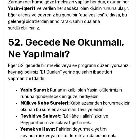
Zaman mefhumu gözetmeksizin yapılan her dua, okunan her
Yasin-i Şerif
ve verilen her sadaka, ölen kişinin ruhuna ulaşır.
Eğer aileniz ve çevreniz bu günü bir "dua vesilesi" kıldıysa, bu
geleneği bidatlerden arındırarak, sahih dualarla
sürdürebilirsiniz.
52. Gecede Ne Okunmalı,
Ne Yapılmalı?
Eğer 52. gecede bir mevlid veya ev programı düzenliyorsanız,
kaynağı belirsiz "Et Duaları" yerine şu sahih ibadetleri
yapmanız efdaldir:
Yasin Suresi:
Kur'an'ın kalbi olan Yasin, ölülerimizin
ruhuna gönderilecek en güzel hediyedir.
Mülk ve Nebe Sureleri:
Kabir azabından korunmak için
okunan bu sureler, akşamları tavsiye edilir.
Tevhid ve Salavat:
"Lâ ilâhe illallah" zikri ve
Peygamberimize salavat getirmek.
Yemek ve Hayır:
Fakirleri doyurmak, yetim
sevindirmek veya misafirlere ikramda bulunmak.