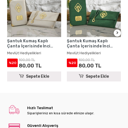
Şantuk Kumaş Kaplı
Şantuk Kumaş Kaplı
Çanta İçerisinde İnci
Çanta İçerisinde İnci
Tesbihli Krem Renkli
Tesbihli Zümrüt Renkli
Mevlüt Hediyelikleri
Mevlüt Hediyelikleri
Şantuk Yasin Kitabı Seti -
Şantuk Yasin Kitabı Seti -
100,00 TL
100,00 TL
Mevlüt Hediyelikleri
Mevlüt Hediyelikleri
%20
%20
80,00 TL
80,00 TL
Sepete Ekle
Sepete Ekle
Hızlı Teslimat
Siparişleriniz en kısa sürede elinize ulaşır.
Güvenli Alışveriş