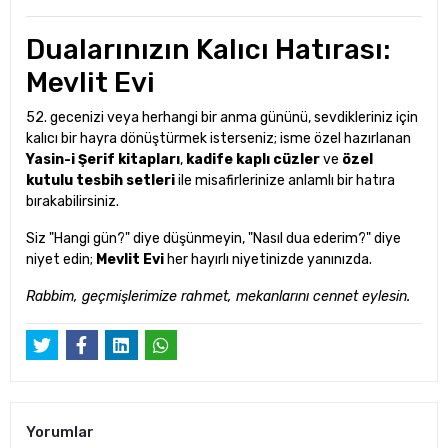
Dualarınızın Kalıcı Hatırası:
Mevlit Evi
52. gecenizi veya herhangi bir anma gününü, sevdikleriniz için
kalıcı bir hayra dönüştürmek isterseniz; isme özel hazırlanan
Yasin-i Şerif kitapları
,
kadife kaplı cüzler
ve
özel
kutulu tesbih setleri
ile misafirlerinize anlamlı bir hatıra
bırakabilirsiniz.
Siz "Hangi gün?" diye düşünmeyin, "Nasıl dua ederim?" diye
niyet edin;
Mevlit Evi
her hayırlı niyetinizde yanınızda.
Rabbim, geçmişlerimize rahmet, mekanlarını cennet eylesin.
Yorumlar