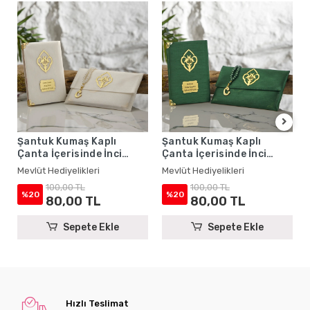
Şantuk Kumaş Kaplı
Şantuk Kumaş Kaplı
Çanta İçerisinde İnci
Çanta İçerisinde İnci
Tesbihli Krem Renkli
Tesbihli Zümrüt Renkli
Mevlüt Hediyelikleri
Mevlüt Hediyelikleri
Şantuk Yasin Kitabı Seti -
Şantuk Yasin Kitabı Seti -
100,00 TL
100,00 TL
Mevlüt Hediyelikleri
Mevlüt Hediyelikleri
%20
%20
80,00 TL
80,00 TL
Sepete Ekle
Sepete Ekle
Hızlı Teslimat