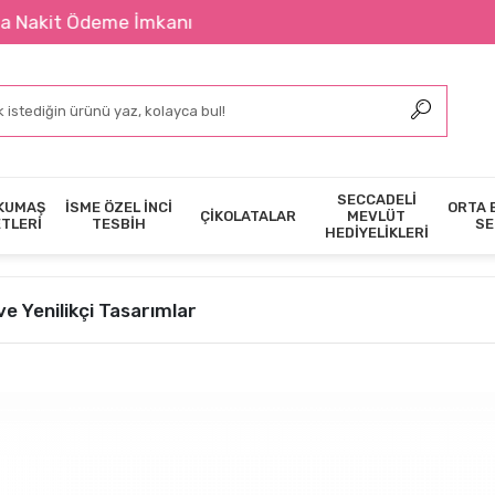
eme İmkanı
SECCADELİ
KUMAŞ
İSME ÖZEL İNCİ
ORTA 
ÇİKOLATALAR
MEVLÜT
ETLERİ
TESBİH
SE
HEDİYELİKLERİ
ve Yenilikçi Tasarımlar