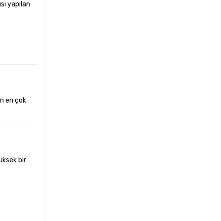
sı yapılan
in en çok
üksek bir