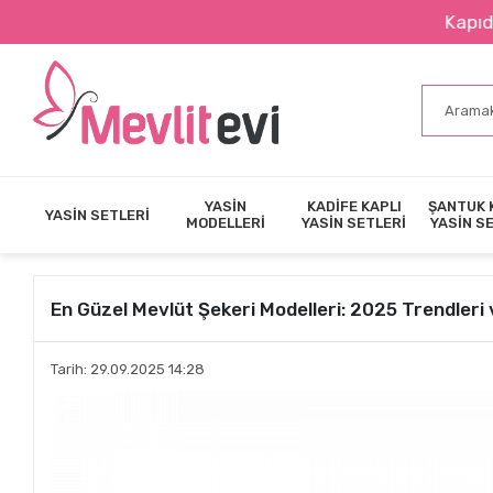
Kapıda Nakit Öd
YASİN
KADİFE KAPLI
ŞANTUK 
YASİN SETLERİ
MODELLERİ
YASİN SETLERİ
YASİN S
En Güzel Mevlüt Şekeri Modelleri: 2025 Trendleri 
Tarih: 29.09.2025 14:28