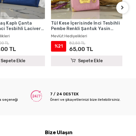
aş Kaplı Çanta
Tül Kese İçerisinde İnci Tesbihli
Şan
nci Tesbihli Lacivert
Pembe Renkli Şantuk Yasin
İçe
uk Yasin Kitabı Seti
Kitabı Seti - Mevlüt Hediyelikleri
Ren
ikleri
Mevlüt Hediyelikleri
Mevl
iyelikleri
- M
00 TL
82,50 TL
%21
%
,00 TL
65,00 TL
Sepete Ekle
Sepete Ekle
7 / 24 DESTEK
a seçeneği
Öneri ve şikayetlerinizi bize iletebilirsiniz.
Bize Ulaşın