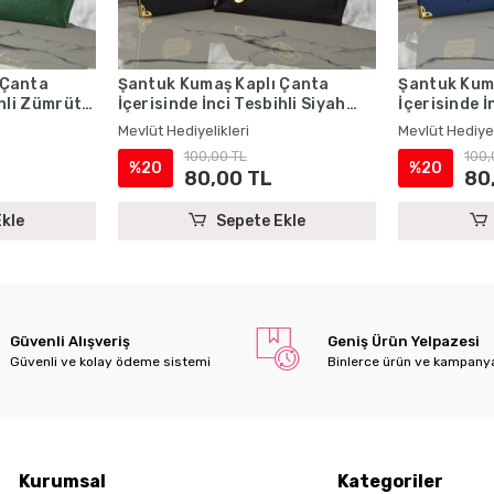
 Çanta
Şantuk Kumaş Kaplı Çanta
Şantuk Kum
ihli Zümrüt
İçerisinde İnci Tesbihli Siyah
İçerisinde İ
Kitabı Seti
Renkli Şantuk Yasin Kitabı Seti
Renkli Şant
Mevlüt Hediyelikleri
Mevlüt Hediyel
i
- Mevlüt Hediyelikleri
- Mevlüt Hed
100,00 TL
100,
%20
%20
80,00 TL
80
kle
Sepete Ekle
Güvenli Alışveriş
Geniş Ürün Yelpazesi
Güvenli ve kolay ödeme sistemi
Binlerce ürün ve kampany
Kurumsal
Kategoriler