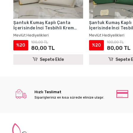
Şantuk Kumaş Kaplı Çanta
Şantuk Kumaş Kaplı
İçerisinde İnci Tesbihli Krem
İçerisinde İnci Tesb
Renkli Şantuk Yasin Kitabı Seti
Renkli Şantuk Yasin 
Mevlüt Hediyelikleri
Mevlüt Hediyelikleri
- Mevlüt Hediyelikleri
- Mevlüt Hediyelikler
100,00 TL
100,00 TL
%20
%20
80,00 TL
80,00 TL
Sepete Ekle
Sepete E
Hızlı Teslimat
Siparişleriniz en kısa sürede elinize ulaşır.