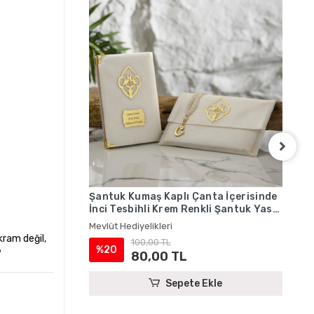
Şantuk Kumaş Kaplı Çanta İçerisinde
Şan
İnci Tesbihli Krem Renkli Şantuk Yasin
İnc
Kitabı Seti - Mevlüt Hediyelikleri
Yas
Mevlüt Hediyelikleri
Mevl
Hed
kram değil,
100,00 TL
%20
%
?
80,00 TL
Sepete Ekle