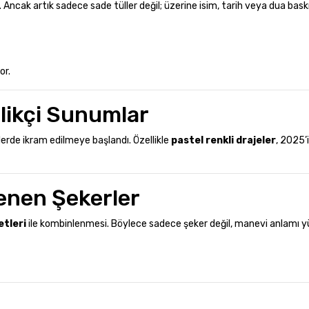
cak artık sadece sade tüller değil; üzerine isim, tarih veya dua baskı
or.
nilikçi Sunumlar
tlerde ikram edilmeye başlandı. Özellikle
pastel renkli drajeler
, 2025’
lenen Şekerler
etleri
ile kombinlenmesi. Böylece sadece şeker değil, manevi anlamı y