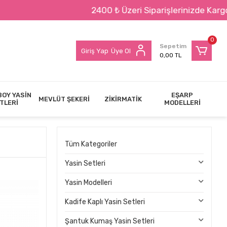
2400 ₺ Üzeri Siparişlerinizde Kargo BEDAVA !!!
0
Sepetim
Giriş Yap
Üye Ol
0,00 TL
BOY YASİN
EŞARP
MEVLÜT ŞEKERİ
ZİKİRMATİK
TLERİ
MODELLERİ
Tüm Kategoriler
Yasin Setleri
Yasin Modelleri
Kadife Kaplı Yasin Setleri
Şantuk Kumaş Yasin Setleri