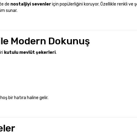
’te de
nostaljiyi sevenler
için popülerliğini koruyor. Özellikle renkli ve 
üm sunar.
i ile Modern Dokunuş
iri
kutulu mevlüt şekerleri
.
oş bir hatıra haline gelir.
eler