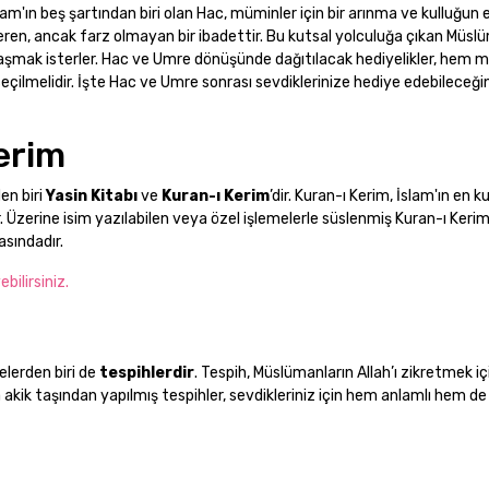
am'ın beş şartından biri olan Hac, müminler için bir arınma ve kulluğun
teren, ancak farz olmayan bir ibadettir. Bu kutsal yolculuğa çıkan Müsl
laşmak isterler. Hac ve Umre dönüşünde dağıtılacak hediyelikler, hem 
eçilmelidir. İşte Hac ve Umre sonrası sevdiklerinize hediye edebileceği
Kerim
en biri
Yasin Kitabı
ve
Kuran-ı Kerim
’dir. Kuran-ı Kerim, İslam'ın en k
. Üzerine isim yazılabilen veya özel işlemelerle süslenmiş Kuran-ı Kerim
asındadır.
bilirsiniz.
elerden biri de
tespihlerdir
. Tespih, Müslümanların Allah’ı zikretmek iç
 akik taşından yapılmış tespihler, sevdikleriniz için hem anlamlı hem de k