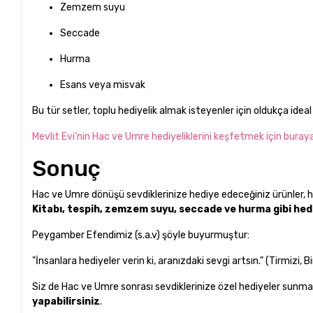
Zemzem suyu
Seccade
Hurma
Esans veya misvak
Bu tür setler, toplu hediyelik almak isteyenler için oldukça ideal
Mevlit Evi’nin Hac ve Umre hediyeliklerini keşfetmek için buraya
Sonuç
Hac ve Umre dönüşü sevdiklerinize hediye edeceğiniz ürünler, 
Kitabı, tespih, zemzem suyu, seccade ve hurma gibi hedi
Peygamber Efendimiz (s.a.v) şöyle buyurmuştur:
"İnsanlara hediyeler verin ki, aranızdaki sevgi artsın." (Tirmizi, Bi
Siz de Hac ve Umre sonrası sevdiklerinize özel hediyeler sunma
yapabilirsiniz
.