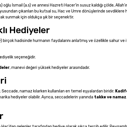
s) oğlu İsmail (a.s) ve annesi Hazreti Hacer’in susuz kaldığı çölde, Allah’ı
usundan çıkarılan bu kutsal su, Hac ve Umre dönüşlerinde sevdiklere 
arak sunmak için oldukça şık bir seçenektir.
lı Hediyeler
 birçok hadisinde hurmanın faydalarını anlatmış ve özellikle sahur ve i
 hediyelik seçeneğidir.
deler
, manevi değeri yüksek hediyeler arasındadır.
ri
. Seccade, namaz kılarken kullanılan en temel eşyalardan biridir.
Kadif
arika hediyeler olabilir. Ayrıca, seccadelerin yanında
takke ve namaz 
r
 ve Hac’dan gelenler tarafından hediye olarak sıkça tercih edilir. Peygam