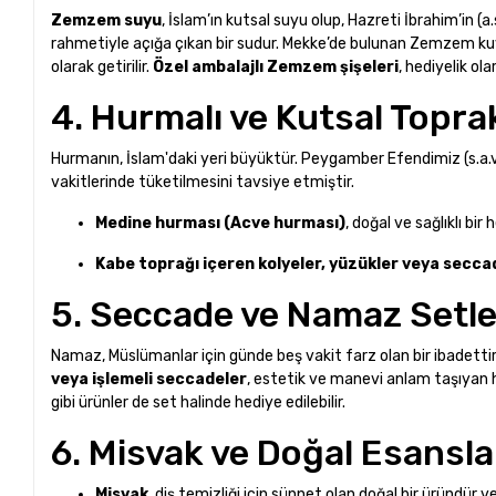
Zemzem suyu
, İslam’ın kutsal suyu olup, Hazreti İbrahim’in (a.
rahmetiyle açığa çıkan bir sudur. Mekke’de bulunan Zemzem kuy
olarak getirilir.
Özel ambalajlı Zemzem şişeleri
, hediyelik ol
4. Hurmalı ve Kutsal Toprak
Hurmanın, İslam'daki yeri büyüktür. Peygamber Efendimiz (s.a.v)
vakitlerinde tüketilmesini tavsiye etmiştir.
Medine hurması (Acve hurması)
, doğal ve sağlıklı bir
Kabe toprağı içeren kolyeler, yüzükler veya secca
5. Seccade ve Namaz Setle
Namaz, Müslümanlar için günde beş vakit farz olan bir ibadettir
veya işlemeli seccadeler
, estetik ve manevi anlam taşıyan h
gibi ürünler de set halinde hediye edilebilir.
6. Misvak ve Doğal Esansla
Misvak
, diş temizliği için sünnet olan doğal bir üründür