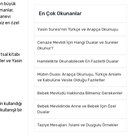
 en büyük
ümanlar,
En Çok Okunanlar
manevi
niz en özel
Yasin Suresi'nin Türkçe ve Arapça Okunuşu
Cenaze Mevlidi İçin Hangi Dualar ve Sureler
Okunur?
utsal kitabı
ler ve Yasin
Hamilelikte Okunabilecek En Faziletli Dualar
Mübin Duası: Arapça Okunuşu, Türkçe Anlamı
ve Kabulüne Vesile Olduğu Faziletler
Bebek Mevlüdü Hakkında Bilmeniz Gerekenler
in kullandığı
Bebek Mevlidinde Anne ve Bebek İçin Özel
ullanışlı bir
Dualar
Taziye Mesajları: İslami ve Duygulu Örnekler