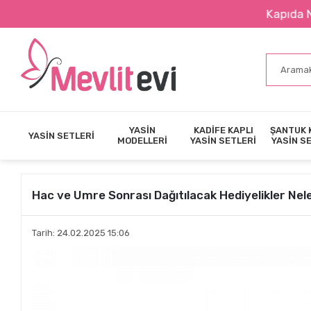
Kapıda Nakit Ödeme 
YASİN
KADİFE KAPLI
ŞANTUK 
YASİN SETLERİ
MODELLERİ
YASİN SETLERİ
YASİN S
Hac ve Umre Sonrası Dağıtılacak Hediyelikler Nel
Tarih: 24.02.2025 15:06