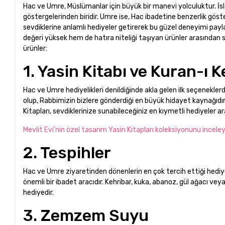
Hac ve Umre, Müslümanlar için büyük bir manevi yolculuktur. İsl
göstergelerinden biridir. Umre ise, Hac ibadetine benzerlik gös
sevdiklerine anlamlı hediyeler getirerek bu güzel deneyimi pay
değeri yüksek hem de hatıra niteliği taşıyan ürünler arasından s
ürünler:
1. Yasin Kitabı ve Kuran-ı 
Hac ve Umre hediyelikleri denildiğinde akla gelen ilk seçeneklerd
olup, Rabbimizin bizlere gönderdiği en büyük hidayet kaynağıdır
Kitapları, sevdiklerinize sunabileceğiniz en kıymetli hediyeler ar
Mevlit Evi’nin özel tasarım Yasin Kitapları koleksiyonunu inceleye
2. Tespihler
Hac ve Umre ziyaretinden dönenlerin en çok tercih ettiği hediy
önemli bir ibadet aracıdır. Kehribar, kuka, abanoz, gül ağacı veya
hediyedir.
3. Zemzem Suyu