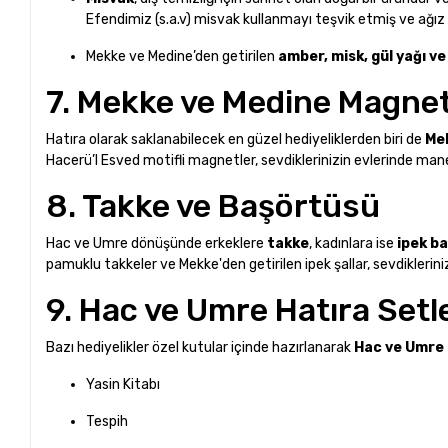
Efendimiz (s.a.v) misvak kullanmayı teşvik etmiş ve ağız 
Mekke ve Medine’den getirilen
amber, misk, gül yağı ve
7. Mekke ve Medine Magnet
Hatıra olarak saklanabilecek en güzel hediyeliklerden biri de
Me
Hacerü’l Esved motifli magnetler, sevdiklerinizin evlerinde man
8. Takke ve Başörtüsü
Hac ve Umre dönüşünde erkeklere
takke
, kadınlara ise
ipek ba
pamuklu takkeler ve Mekke'den getirilen ipek şallar, sevdikleriniz 
9. Hac ve Umre Hatıra Setl
Bazı hediyelikler özel kutular içinde hazırlanarak
Hac ve Umre 
Yasin Kitabı
Tespih