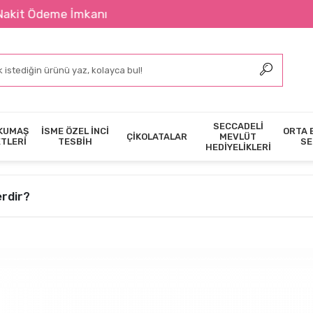
İmkanı
SECCADELİ
KUMAŞ
İSME ÖZEL İNCİ
ORTA 
ÇİKOLATALAR
MEVLÜT
ETLERİ
TESBİH
SE
HEDİYELİKLERİ
erdir?