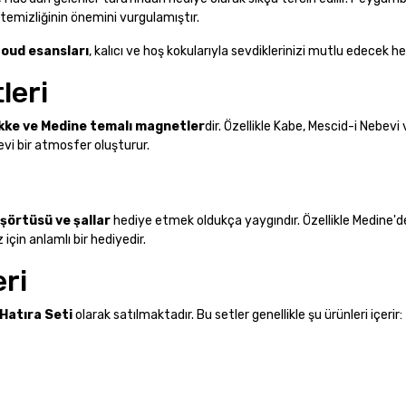
temizliğinin önemini vurgulamıştır.
 oud esansları
, kalıcı ve hoş kokularıyla sevdiklerinizi mutlu edecek hed
leri
kke ve Medine temalı magnetler
dir. Özellikle Kabe, Mescid-i Nebevi
evi bir atmosfer oluşturur.
şörtüsü ve şallar
hediye etmek oldukça yaygındır. Özellikle Medine'd
için anlamlı bir hediyedir.
eri
Hatıra Seti
olarak satılmaktadır. Bu setler genellikle şu ürünleri içerir: