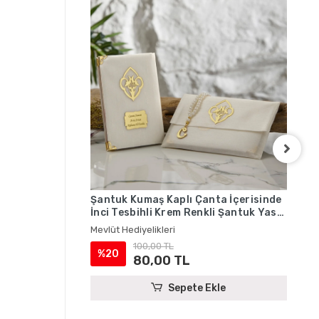
Şantuk Kumaş Kaplı Çanta İçerisinde
Şan
İnci Tesbihli Krem Renkli Şantuk Yasin
İnc
Kitabı Seti - Mevlüt Hediyelikleri
Yas
Mevlüt Hediyelikleri
Mevl
Hed
100,00 TL
%20
%
80,00 TL
Sepete Ekle