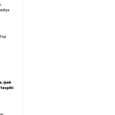
n
hediye
ftar
e, ipek
tespihi
ber