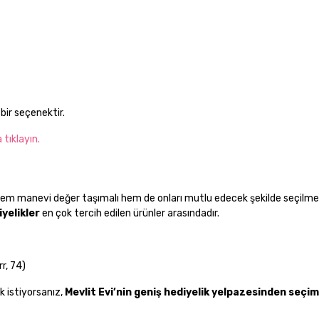
 bir seçenektir.
 tıklayın.
hem manevi değer taşımalı hem de onları mutlu edecek şekilde seçilmel
yelikler
en çok tercih edilen ürünler arasındadır.
rr, 74)
k istiyorsanız,
Mevlit Evi’nin geniş hediyelik yelpazesinden seçi