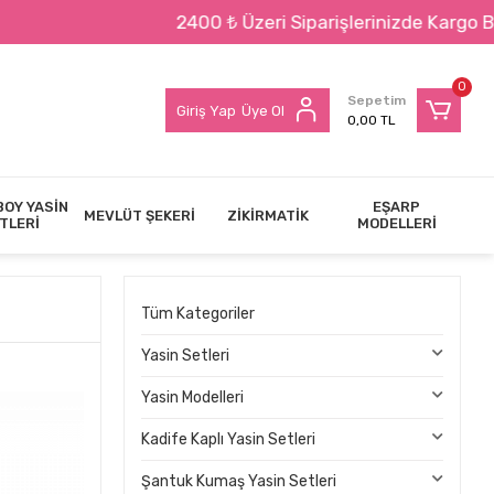
2400 ₺ Üzeri Siparişlerinizde Kargo BEDAVA !!!
0
Sepetim
Giriş Yap
Üye Ol
0,00 TL
BOY YASİN
EŞARP
MEVLÜT ŞEKERİ
ZİKİRMATİK
TLERİ
MODELLERİ
Tüm Kategoriler
Yasin Setleri
Yasin Modelleri
Kadife Kaplı Yasin Setleri
Şantuk Kumaş Yasin Setleri