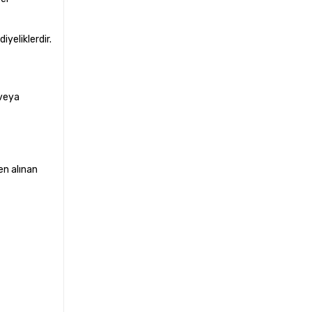
iyeliklerdir.
 veya
en alınan