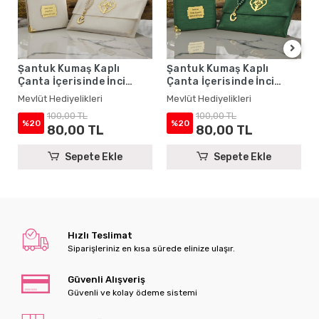
Şantuk Kumaş Kaplı
Şantuk Kumaş Kaplı
Çanta İçerisinde İnci
Çanta İçerisinde İnci
Tesbihli Krem Renkli
Tesbihli Zümrüt Renkli
Mevlüt Hediyelikleri
Mevlüt Hediyelikleri
Şantuk Yasin Kitabı Seti -
Şantuk Yasin Kitabı Seti -
100,00 TL
100,00 TL
Mevlüt Hediyelikleri
Mevlüt Hediyelikleri
%20
%20
80,00 TL
80,00 TL
Sepete Ekle
Sepete Ekle
Hızlı Teslimat
Siparişleriniz en kısa sürede elinize ulaşır.
Güvenli Alışveriş
Güvenli ve kolay ödeme sistemi