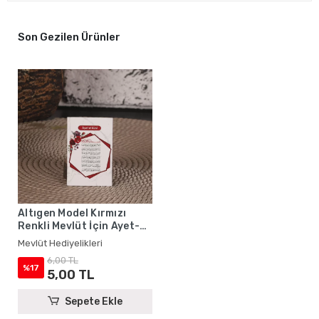
Son Gezilen Ürünler
Altıgen Model Kırmızı
Renkli Mevlüt İçin Ayet-el
Kürsi Magnet
Mevlüt Hediyelikleri
6,00 TL
%17
5,00 TL
Sepete Ekle