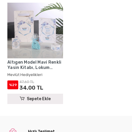
Altıgen Model Mavi Renkli
Yasin Kitabı, Lokum
Kutusu, Magnet, Karton
Mevlüt Hediyelikleri
Çanta ve Tesbih - Mevlüt
47,60 TL
Hediyelikleri
%29
34,00 TL
Sepete Ekle
Hızlı Teslimat