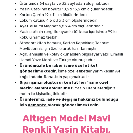
Ürünümüz 64 sayfa ve 32 sayfadan oluşmaktadır.
Yasin Kitabı'nın boyutu 10,5 x 15,5 cm ölçülerindedir.
Karton Çanta 19 x 11 cm ölçülerindedir.
Lokum Kutusu 4,5 x 3 x 3 cm ölçülerindedir.
Ayet-el Kürsi Magnet 6,5 x 4 cm ölçülerindedir.
Yasin setinin rengi ile uyumlu tül kese içerisinde 99'lu
kokulu namaz tesbihi,
Standart kitap hamuru, Karton Kapaklıdır, Tasarımı
Mevlütleriniz için özel olarak hazırlanmıştır.
Açık, anlaşılır ve kolay okunabilen bilgisayar yazılı Elmalılı
Hamdi Yazır Mealli ve Türkçe okunuşludur.
Ürünümüzle beraber isme özel etiket
gönderilmektedir.
İsme özel etiketler yarım kesim A4
kağıdındadır. Rahatlıkla yapışmaktadır.
Siparişinizi oluştururken lütfen "isme özel
metin" alanını doldurunuz.
Yasin Kitabı istediğiniz
metin ile kişiselleştirilebilir.
Ürünlerimiz, iade ve değişim hakkınız bulunduğu
için
demonte
olarak gönderilmektedir.
Altıgen Model Mavi
Renkli Yasin Kitabı,