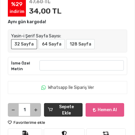
47,60 TL
%29
34,00 TL
indirim
Aynı gün kargoda!
Yasin-i Şerif Sayfa Sayısı:
32 Sayfa
64 Sayfa
128 Sayfa
İsme Özel
Metin
Whatsapp İle Sipariş Ver
Sepete
Hemen Al
Ekle
Favorilerime ekle