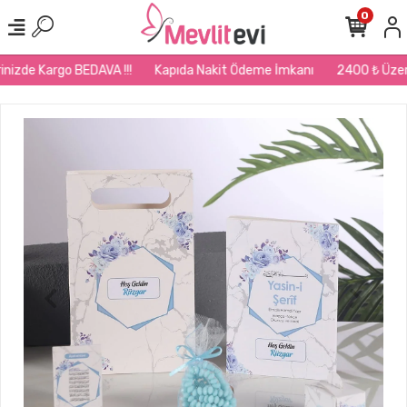
0
nizde Kargo BEDAVA !!!
Kapıda Nakit Ödeme İmkanı
2400 ₺ Üzeri S