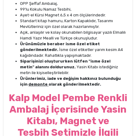
OPP Şeffaf Ambalaj,
99'lu Kokulu Namaz Tesbihi,
Ayet-el Kürsi Magnet 6,5 x 4 cm ölçülerindedir.
Standart kitap hamuru, Karton Kapaklıdır, Tasarımı
Mevlütleriniz için özel olarak hazırlanmıştır.
Açık, anlaşılır ve kolay okunabilen bilgisayar yazılı Elmalılı
Hamdi Yazır Mealli ve Türkçe okunuşludur.
Ürünümüzle beraber isme özel etiket
gönderilmektedir.
İsme özel etiketler yarım kesim A4
kağıdındadır. Rahatlıkla yapışmaktadır.
Siparişinizi oluştururken lütfen "isme özel
metin" alanını doldurunuz.
Yasin Kitabı istediğiniz
metin ile kişiselleştirilebilir.
Ürünlerimiz, iade ve değişim hakkınız bulunduğu
için
demonte
olarak gönderilmektedir.
Kalp Model Pembe Renkli
Ambalaj İçerisinde Yasin
Kitabı, Magnet ve
Tesbih Setimizle İlgili