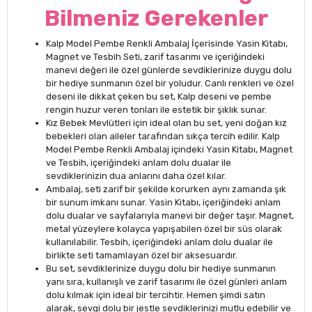
Bilmeniz Gerekenler
Kalp Model Pembe Renkli Ambalaj İçerisinde Yasin Kitabı,
Magnet ve Tesbih Seti, zarif tasarımı ve içeriğindeki
manevi değeri ile özel günlerde sevdiklerinize duygu dolu
bir hediye sunmanın özel bir yoludur. Canlı renkleri ve özel
deseni ile dikkat çeken bu set, Kalp deseni ve pembe
rengin huzur veren tonları ile estetik bir şıklık sunar.
Kız Bebek Mevlütleri için ideal olan bu set, yeni doğan kız
bebekleri olan aileler tarafından sıkça tercih edilir. Kalp
Model Pembe Renkli Ambalaj içindeki Yasin Kitabı, Magnet
ve Tesbih, içeriğindeki anlam dolu dualar ile
sevdiklerinizin dua anlarını daha özel kılar.
Ambalaj, seti zarif bir şekilde korurken aynı zamanda şık
bir sunum imkanı sunar. Yasin Kitabı, içeriğindeki anlam
dolu dualar ve sayfalarıyla manevi bir değer taşır. Magnet,
metal yüzeylere kolayca yapışabilen özel bir süs olarak
kullanılabilir. Tesbih, içeriğindeki anlam dolu dualar ile
birlikte seti tamamlayan özel bir aksesuardır.
Bu set, sevdiklerinize duygu dolu bir hediye sunmanın
yanı sıra, kullanışlı ve zarif tasarımı ile özel günleri anlam
dolu kılmak için ideal bir tercihtir. Hemen şimdi satın
alarak, sevgi dolu bir jestle sevdiklerinizi mutlu edebilir ve