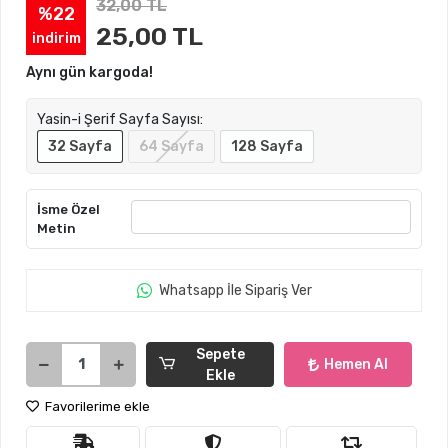
32,00 TL
%22
25,00 TL
indirim
Aynı gün kargoda!
Yasin-i Şerif Sayfa Sayısı:
32 Sayfa
64 Sayfa
128 Sayfa
İsme Özel
Metin
Whatsapp İle Sipariş Ver
Sepete
Hemen Al
Ekle
Favorilerime ekle