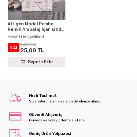
Altıgen Model Pembe
Renkli Ambalaj İçerisinde
Yasin Kitabı, Magnet ve
Mevlüt Hediyelikleri
Tesbih - Mevlüt
32,00 TL
Hediyelikleri
%22
25,00 TL
Sepete Ekle
Hızlı Teslimat
Siparişleriniz en kısa sürede elinize ulaşır.
Güvenli Alışveriş
Güvenli ve kolay ödeme sistemi
Geniş Ürün Yelpazesi