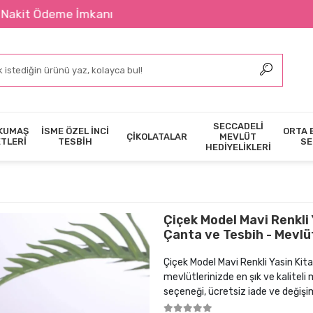
eme İmkanı
SECCADELİ
KUMAŞ
İSME ÖZEL İNCİ
ORTA 
ÇİKOLATALAR
MEVLÜT
ETLERİ
TESBİH
SE
HEDİYELİKLERİ
Çiçek Model Mavi Renkli
Çanta ve Tesbih - Mevlüt
Çiçek Model Mavi Renkli Yasin Kit
mevlütlerinizde en şık ve kaliteli
seçeneği, ücretsiz iade ve değişim