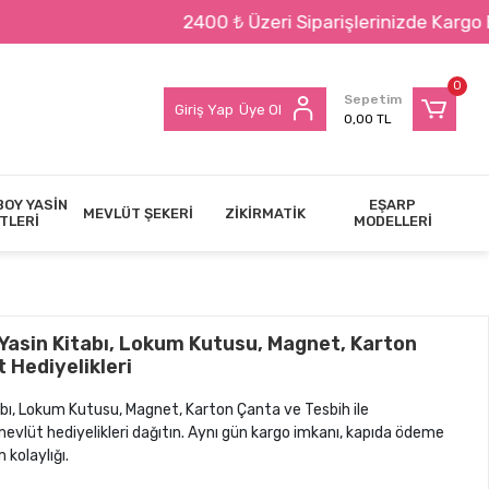
2400 ₺ Üzeri Siparişlerinizde Kargo BEDAVA !!!
0
Sepetim
Giriş Yap
Üye Ol
0,00 TL
BOY YASİN
EŞARP
MEVLÜT ŞEKERİ
ZİKİRMATİK
TLERİ
MODELLERİ
 Yasin Kitabı, Lokum Kutusu, Magnet, Karton
 Hediyelikleri
abı, Lokum Kutusu, Magnet, Karton Çanta ve Tesbih ile
 mevlüt hediyelikleri dağıtın. Aynı gün kargo imkanı, kapıda ödeme
 kolaylığı.