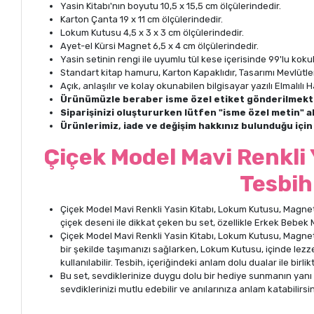
Yasin Kitabı'nın boyutu 10,5 x 15,5 cm ölçülerindedir.
Karton Çanta 19 x 11 cm ölçülerindedir.
Lokum Kutusu 4,5 x 3 x 3 cm ölçülerindedir.
Ayet-el Kürsi Magnet 6,5 x 4 cm ölçülerindedir.
Yasin setinin rengi ile uyumlu tül kese içerisinde 99'lu kok
Standart kitap hamuru, Karton Kapaklıdır, Tasarımı Mevlütleri
Açık, anlaşılır ve kolay okunabilen bilgisayar yazılı Elmalıl
Ürünümüzle beraber isme özel etiket gönderilmekt
Siparişinizi oluştururken lütfen "isme özel metin" a
Ürünlerimiz, iade ve değişim hakkınız bulunduğu içi
Çiçek Model Mavi Renkli
Tesbih
Çiçek Model Mavi Renkli Yasin Kitabı, Lokum Kutusu, Magnet,
çiçek deseni ile dikkat çeken bu set, özellikle Erkek Bebek M
Çiçek Model Mavi Renkli Yasin Kitabı, Lokum Kutusu, Magnet, 
bir şekilde taşımanızı sağlarken, Lokum Kutusu, içinde lezz
kullanılabilir. Tesbih, içeriğindeki anlam dolu dualar ile bir
Bu set, sevdiklerinize duygu dolu bir hediye sunmanın yanı sır
sevdiklerinizi mutlu edebilir ve anılarınıza anlam katabilirsin