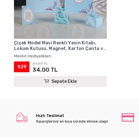
Çiçek Model Mavi Renkli Yasin Kitabı,
Lokum Kutusu, Magnet, Karton Çanta ve
Tesbih - Mevlüt Hediyelikleri
Mevlüt Hediyelikleri
47,60 TL
%29
34,00 TL
Sepete Ekle
Hızlı Teslimat
Siparişleriniz en kısa sürede elinize ulaşır.