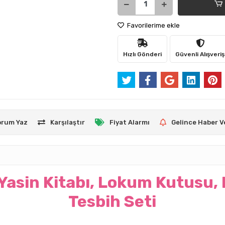
Favorilerime ekle
Hızlı Gönderi
Güvenli Alışveriş
orum Yaz
Karşılaştır
Fiyat Alarmı
Gelince Haber V
 Yasin Kitabı, Lokum Kutusu,
Tesbih Seti