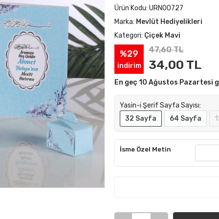
Ürün Kodu:
URN00727
Marka:
Mevlüt Hediyelikleri
Kategori:
Çiçek Mavi
47,60 TL
%29
34,00 TL
indirim
En geç 10 Ağustos Pazartesi 
Yasin-i Şerif Sayfa Sayısı:
32 Sayfa
64 Sayfa
1
İsme Özel Metin