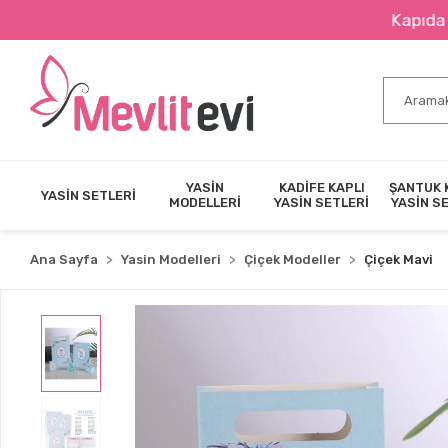
Kapıda Nakit Öd
YASİN
KADİFE KAPLI
ŞANTUK 
YASİN SETLERİ
MODELLERİ
YASİN SETLERİ
YASİN S
Ana Sayfa
Yasin Modelleri
Çiçek Modeller
Çiçek Mavi