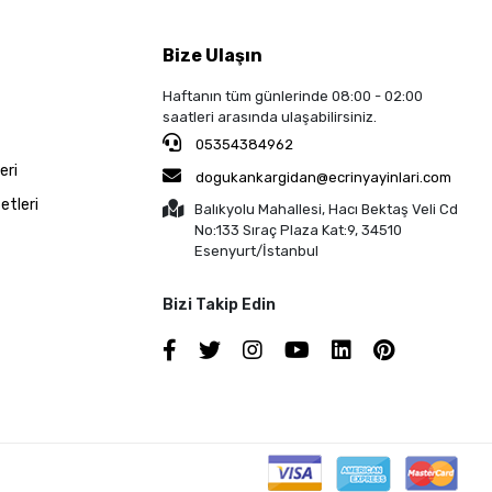
Bize Ulaşın
Haftanın tüm günlerinde 08:00 - 02:00
saatleri arasında ulaşabilirsiniz.
05354384962
eri
dogukankargidan@ecrinyayinlari.com
etleri
Balıkyolu Mahallesi, Hacı Bektaş Veli Cd
No:133 Sıraç Plaza Kat:9, 34510
Esenyurt/İstanbul
Bizi Takip Edin