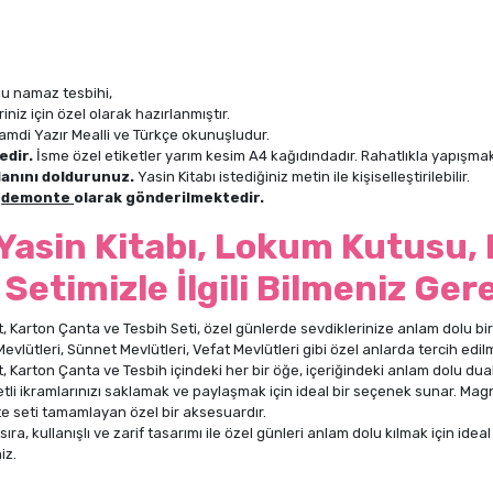
ulu namaz tesbihi,
niz için özel olarak hazırlanmıştır.
ı Hamdi Yazır Mealli ve Türkçe okunuşludur.
edir.
İsme özel etiketler yarım kesim A4 kağıdındadır. Rahatlıkla yapışmak
lanını doldurunuz.
Yasin Kitabı istediğiniz metin ile kişiselleştirilebilir.
n
demonte
olarak gönderilmektedir.
 Yasin Kitabı, Lokum Kutusu,
 Setimizle İlgili Bilmeniz Ger
 Karton Çanta ve Tesbih Seti, özel günlerde sevdiklerinize anlam dolu bir
evlütleri, Sünnet Mevlütleri, Vefat Mevlütleri gibi özel anlarda tercih edi
Karton Çanta ve Tesbih içindeki her bir öğe, içeriğindeki anlam dolu duala
etli ikramlarınızı saklamak ve paylaşmak için ideal bir seçenek sunar. Mag
likte seti tamamlayan özel bir aksesuardır.
a, kullanışlı ve zarif tasarımı ile özel günleri anlam dolu kılmak için ideal 
iz.