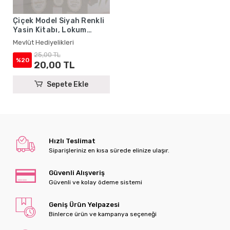
Çiçek Model Siyah Renkli
Yasin Kitabı, Lokum
Kutusu, Magnet ve
Mevlüt Hediyelikleri
Karton Çanta - Mevlüt
25,00 TL
Hediyelikleri
%20
20,00 TL
Sepete Ekle
Hızlı Teslimat
Siparişleriniz en kısa sürede elinize ulaşır.
Güvenli Alışveriş
Güvenli ve kolay ödeme sistemi
Geniş Ürün Yelpazesi
Binlerce ürün ve kampanya seçeneği