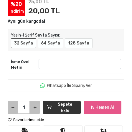
25,00 TL
%20
20,00 TL
indirim
Aynı gün kargoda!
Yasin-i Şerif Sayfa Sayısı:
32 Sayfa
64 Sayfa
128 Sayfa
İsme Özel
Metin
Whatsapp İle Sipariş Ver
Sepete
Hemen Al
Ekle
Favorilerime ekle