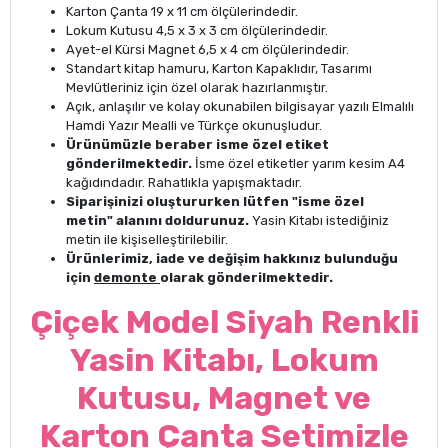
Karton Çanta 19 x 11 cm ölçülerindedir.
Lokum Kutusu 4,5 x 3 x 3 cm ölçülerindedir.
Ayet-el Kürsi Magnet 6,5 x 4 cm ölçülerindedir.
Standart kitap hamuru, Karton Kapaklıdır, Tasarımı
Mevlütleriniz için özel olarak hazırlanmıştır.
Açık, anlaşılır ve kolay okunabilen bilgisayar yazılı Elmalılı
Hamdi Yazır Mealli ve Türkçe okunuşludur.
Ürünümüzle beraber isme özel etiket
gönderilmektedir.
İsme özel etiketler yarım kesim A4
kağıdındadır. Rahatlıkla yapışmaktadır.
Siparişinizi oluştururken lütfen "isme özel
metin" alanını doldurunuz.
Yasin Kitabı istediğiniz
metin ile kişiselleştirilebilir.
Ürünlerimiz, iade ve değişim hakkınız bulunduğu
için
demonte
olarak gönderilmektedir.
Çiçek Model Siyah Renkli
Yasin Kitabı, Lokum
Kutusu, Magnet ve
Karton Çanta Setimizle