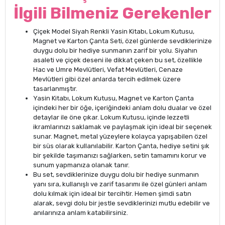
İlgili Bilmeniz Gerekenler
Çiçek Model Siyah Renkli Yasin Kitabı, Lokum Kutusu,
Magnet ve Karton Çanta Seti, özel günlerde sevdiklerinize
duygu dolu bir hediye sunmanın zarif bir yolu. Siyahın
asaleti ve çiçek deseni ile dikkat çeken bu set, özellikle
Hac ve Umre Mevlütleri, Vefat Mevlütleri, Cenaze
Mevlütleri gibi özel anlarda tercih edilmek üzere
tasarlanmıştır.
Yasin Kitabı, Lokum Kutusu, Magnet ve Karton Çanta
içindeki her bir öğe, içeriğindeki anlam dolu dualar ve özel
detaylar ile öne çıkar. Lokum Kutusu, içinde lezzetli
ikramlarınızı saklamak ve paylaşmak için ideal bir seçenek
sunar. Magnet, metal yüzeylere kolayca yapışabilen özel
bir süs olarak kullanılabilir. Karton Çanta, hediye setini şık
bir şekilde taşımanızı sağlarken, setin tamamını korur ve
sunum yapmanıza olanak tanır.
Bu set, sevdiklerinize duygu dolu bir hediye sunmanın
yanı sıra, kullanışlı ve zarif tasarımı ile özel günleri anlam
dolu kılmak için ideal bir tercihtir. Hemen şimdi satın
alarak, sevgi dolu bir jestle sevdiklerinizi mutlu edebilir ve
anılarınıza anlam katabilirsiniz.