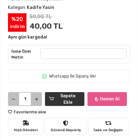
Kategori:
Kadife Yasin
50,00 TL
%20
40,00 TL
indirim
Aynı gün kargoda!
İsme Özel
Metin
Whatsapp İle Sipariş Ver
Sepete
Hemen Al
Ekle
Favorilerime ekle
Hızlı Gönderi
Güvenli Alışveriş
İade ve Değişim