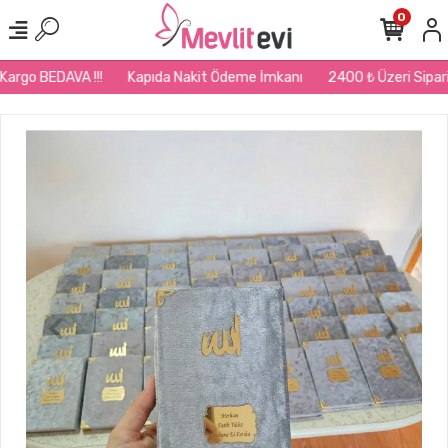
0
argo BEDAVA !!!
Kapıda Nakit Ödeme İmkanı
2400 ₺ Üzeri Siparişl