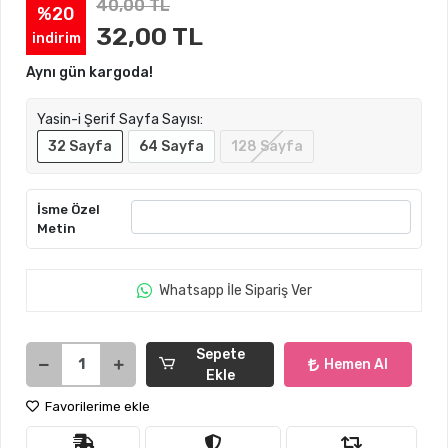
40,00 TL
%20
32,00 TL
indirim
Aynı gün kargoda!
Yasin-i Şerif Sayfa Sayısı:
32 Sayfa
64 Sayfa
128 Sayfa
İsme Özel
Metin
Whatsapp İle Sipariş Ver
Sepete
Hemen Al
Ekle
Favorilerime ekle