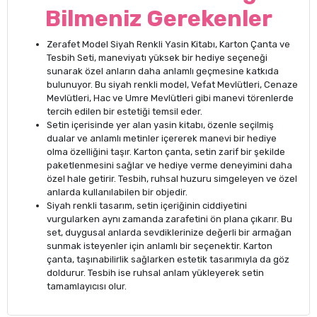
Bilmeniz Gerekenler
Zerafet Model Siyah Renkli Yasin Kitabı, Karton Çanta ve
Tesbih Seti, maneviyatı yüksek bir hediye seçeneği
sunarak özel anların daha anlamlı geçmesine katkıda
bulunuyor. Bu siyah renkli model, Vefat Mevlütleri, Cenaze
Mevlütleri, Hac ve Umre Mevlütleri gibi manevi törenlerde
tercih edilen bir estetiği temsil eder.
Setin içerisinde yer alan yasin kitabı, özenle seçilmiş
dualar ve anlamlı metinler içererek manevi bir hediye
olma özelliğini taşır. Karton çanta, setin zarif bir şekilde
paketlenmesini sağlar ve hediye verme deneyimini daha
özel hale getirir. Tesbih, ruhsal huzuru simgeleyen ve özel
anlarda kullanılabilen bir objedir.
Siyah renkli tasarım, setin içeriğinin ciddiyetini
vurgularken aynı zamanda zarafetini ön plana çıkarır. Bu
set, duygusal anlarda sevdiklerinize değerli bir armağan
sunmak isteyenler için anlamlı bir seçenektir. Karton
çanta, taşınabilirlik sağlarken estetik tasarımıyla da göz
doldurur. Tesbih ise ruhsal anlam yükleyerek setin
tamamlayıcısı olur.