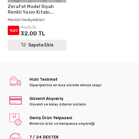
Zerafet Model Siyah
Renkli Yasin Kitabı,
Karton Çanta ve Tesbih -
Mevlüt Hediyelikleri
Mevlüt Hediyelikleri
40,00 TL
%20
32,00 TL
Sepete Ekle
Hızlı Teslimat
Siparişleriniz en kısa sürede elinize ulaşır.
Güvenli Alışveriş
Güvenli ve kolay ödeme sistemi
Geniş Ürün Yelpazesi
Binlerce ürün ve kampanya seçeneği
7 / 24 DESTEK