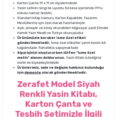
Karton Çanta 19 x 11 cm ölçülerindedir.
Yasin setinin rengi ile uyumlu tül kese içerisinde 99'lu
kokulu namaz tesbihi,
Standart kitap hamuru, Karton Kapaklıdır, Tasarımı
Mevlütleriniz için özel olarak hazırlanmıştır.
Açık, anlaşılır ve kolay okunabilen bilgisayar yazılı Elmalılı
Hamdi Yazır Mealli ve Türkçe okunuşludur.
Ürünümüzle beraber isme özel etiket
gönderilmektedir.
İsme özel etiketler yarım kesim A4
kağıdındadır. Rahatlıkla yapışmaktadır.
Siparişinizi oluştururken lütfen "isme özel
metin" alanını doldurunuz.
Yasin Kitabı istediğiniz
metin ile kişiselleştirilebilir.
Ürünlerimiz, iade ve değişim hakkınız bulunduğu
için
demonte
olarak gönderilmektedir.
Zerafet Model Siyah
Renkli Yasin Kitabı,
Karton Çanta ve
Tesbih Setimizle İlgili