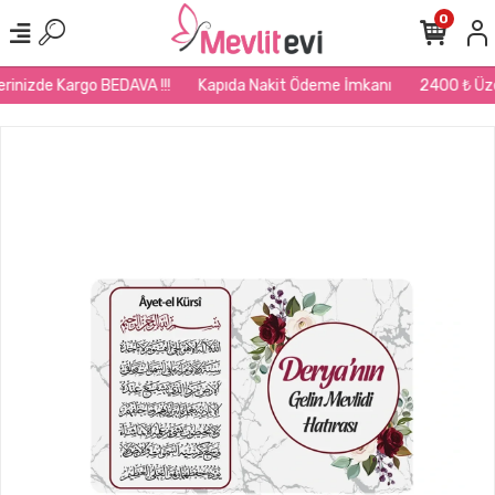
0
rinizde Kargo BEDAVA !!!
Kapıda Nakit Ödeme İmkanı
2400 ₺ Üzeri