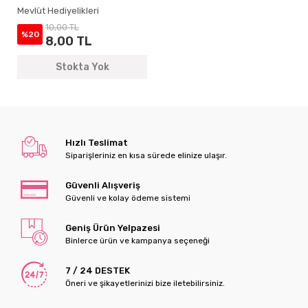
Özel Ayet-el Kürsi Magnet
Mevlüt Hediyelikleri
10,00 TL
%20
8,00 TL
Stokta Yok
Hızlı Teslimat
Siparişleriniz en kısa sürede elinize ulaşır.
Güvenli Alışveriş
Güvenli ve kolay ödeme sistemi
Geniş Ürün Yelpazesi
Binlerce ürün ve kampanya seçeneği
7 / 24 DESTEK
Öneri ve şikayetlerinizi bize iletebilirsiniz.