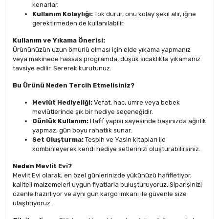
kenarlar.
Kullanım Kolaylığı:
Tok durur, önü kolay şekil alır, iğne
gerektirmeden de kullanılabilir.
Kullanım ve Yıkama Önerisi:
Ürününüzün uzun ömürlü olması için elde yıkama yapmanız
veya makinede hassas programda, düşük sıcaklıkta yıkamanız
tavsiye edilir. Sererek kurutunuz.
Bu Ürünü Neden Tercih Etmelisiniz?
Mevlüt Hediyeliği:
Vefat, hac, umre veya bebek
mevlütlerinde şık bir hediye seçeneğidir.
Günlük Kullanım:
Hafif yapısı sayesinde başınızda ağırlık
yapmaz, gün boyu rahatlık sunar.
Set Oluşturma:
Tesbih ve Yasin kitapları ile
kombinleyerek kendi hediye setlerinizi oluşturabilirsiniz.
Neden Mevlit Evi?
Mevlit Evi olarak, en özel günlerinizde yükünüzü hafifletiyor,
kaliteli malzemeleri uygun fiyatlarla buluşturuyoruz. Siparişinizi
özenle hazırlıyor ve aynı gün kargo imkanı ile güvenle size
ulaştırıyoruz.