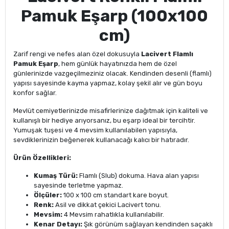
Pamuk Eşarp (100x100
cm)
Zarif rengi ve nefes alan özel dokusuyla
Lacivert Flamlı
Pamuk Eşarp
, hem günlük hayatınızda hem de özel
günlerinizde vazgeçilmeziniz olacak. Kendinden desenli (flamlı)
yapısı sayesinde kayma yapmaz, kolay şekil alır ve gün boyu
konfor sağlar.
Mevlüt cemiyetlerinizde misafirlerinize dağıtmak için kaliteli ve
kullanışlı bir hediye arıyorsanız, bu eşarp ideal bir tercihtir.
Yumuşak tuşesi ve 4 mevsim kullanılabilen yapısıyla,
sevdiklerinizin beğenerek kullanacağı kalıcı bir hatıradır.
Ürün Özellikleri:
Kumaş Türü:
Flamlı (Slub) dokuma. Hava alan yapısı
sayesinde terletme yapmaz.
Ölçüler:
100 x 100 cm standart kare boyut.
Renk:
Asil ve dikkat çekici Lacivert tonu.
Mevsim:
4 Mevsim rahatlıkla kullanılabilir.
Kenar Detayı:
Şık görünüm sağlayan kendinden saçaklı