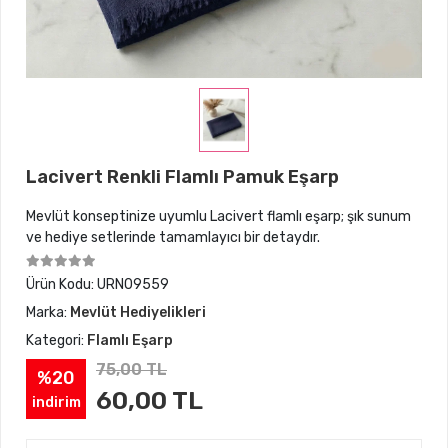
Lacivert Renkli Flamlı Pamuk Eşarp
Mevlüt konseptinize uyumlu Lacivert flamlı eşarp; şık sunum
ve hediye setlerinde tamamlayıcı bir detaydır.
Ürün Kodu:
URN09559
Marka:
Mevlüt Hediyelikleri
Kategori:
Flamlı Eşarp
75,00 TL
%20
60,00 TL
indirim