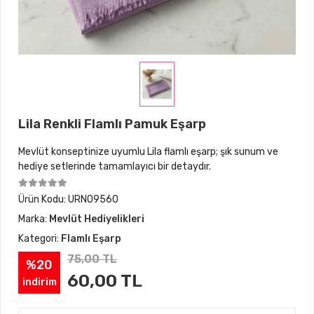
Lila Renkli Flamlı Pamuk Eşarp
Mevlüt konseptinize uyumlu Lila flamlı eşarp; şık sunum ve
hediye setlerinde tamamlayıcı bir detaydır.
Ürün Kodu:
URN09560
Marka:
Mevlüt Hediyelikleri
Kategori:
Flamlı Eşarp
75,00 TL
%20
60,00 TL
indirim