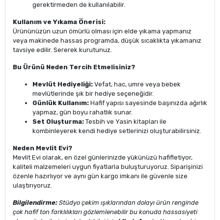
gerektirmeden de kullanılabilir.
Kullanım ve Yıkama Önerisi:
Ürününüzün uzun ömürlü olması için elde yıkama yapmanız
veya makinede hassas programda, düşük sıcaklıkta yıkamanız
tavsiye edilir. Sererek kurutunuz.
Bu Ürünü Neden Tercih Etmelisiniz?
Mevlüt Hediyeliği:
Vefat, hac, umre veya bebek
mevlütlerinde şık bir hediye seçeneğidir.
Günlük Kullanım:
Hafif yapısı sayesinde başınızda ağırlık
yapmaz, gün boyu rahatlık sunar.
Set Oluşturma:
Tesbih ve Yasin kitapları ile
kombinleyerek kendi hediye setlerinizi oluşturabilirsiniz.
Neden Mevlit Evi?
Mevlit Evi olarak, en özel günlerinizde yükünüzü hafifletiyor,
kaliteli malzemeleri uygun fiyatlarla buluşturuyoruz. Siparişinizi
özenle hazırlıyor ve aynı gün kargo imkanı ile güvenle size
ulaştırıyoruz.
Bilgilendirme:
Stüdyo çekim ışıklarından dolayı ürün renginde
çok hafif ton farklılıkları gözlemlenebilir bu konuda hassasiyeti