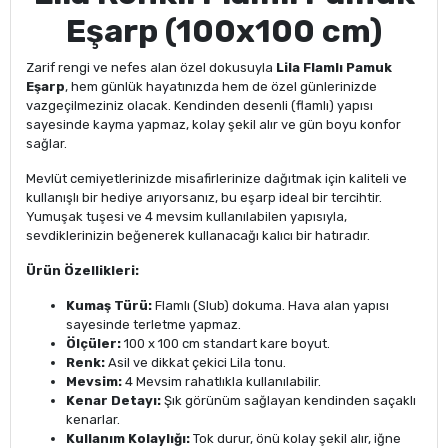
Eşarp (100x100 cm)
Zarif rengi ve nefes alan özel dokusuyla
Lila Flamlı Pamuk
Eşarp
, hem günlük hayatınızda hem de özel günlerinizde
vazgeçilmeziniz olacak. Kendinden desenli (flamlı) yapısı
sayesinde kayma yapmaz, kolay şekil alır ve gün boyu konfor
sağlar.
Mevlüt cemiyetlerinizde misafirlerinize dağıtmak için kaliteli ve
kullanışlı bir hediye arıyorsanız, bu eşarp ideal bir tercihtir.
Yumuşak tuşesi ve 4 mevsim kullanılabilen yapısıyla,
sevdiklerinizin beğenerek kullanacağı kalıcı bir hatıradır.
Ürün Özellikleri:
Kumaş Türü:
Flamlı (Slub) dokuma. Hava alan yapısı
sayesinde terletme yapmaz.
Ölçüler:
100 x 100 cm standart kare boyut.
Renk:
Asil ve dikkat çekici Lila tonu.
Mevsim:
4 Mevsim rahatlıkla kullanılabilir.
Kenar Detayı:
Şık görünüm sağlayan kendinden saçaklı
kenarlar.
Kullanım Kolaylığı:
Tok durur, önü kolay şekil alır, iğne