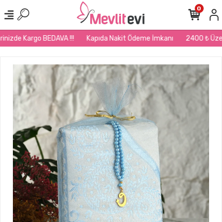
0
nizde Kargo BEDAVA !!!
Kapıda Nakit Ödeme İmkanı
2400 ₺ Üzeri 