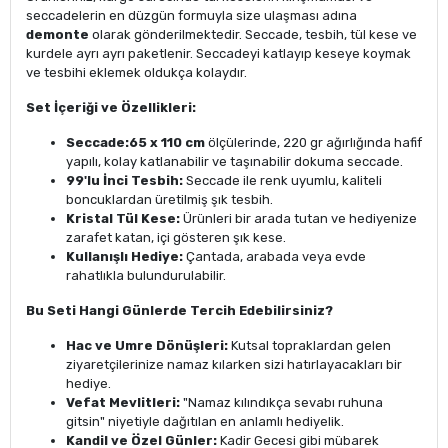
seccadelerin en düzgün formuyla size ulaşması adına
demonte
olarak gönderilmektedir. Seccade, tesbih, tül kese ve
kurdele ayrı ayrı paketlenir. Seccadeyi katlayıp keseye koymak
ve tesbihi eklemek oldukça kolaydır.
Set İçeriği ve Özellikleri:
Seccade:
65 x 110 cm
ölçülerinde, 220 gr ağırlığında hafif
yapılı, kolay katlanabilir ve taşınabilir dokuma seccade.
99'lu İnci Tesbih:
Seccade ile renk uyumlu, kaliteli
boncuklardan üretilmiş şık tesbih.
Kristal Tül Kese:
Ürünleri bir arada tutan ve hediyenize
zarafet katan, içi gösteren şık kese.
Kullanışlı Hediye:
Çantada, arabada veya evde
rahatlıkla bulundurulabilir.
Bu Seti Hangi Günlerde Tercih Edebilirsiniz?
Hac ve Umre Dönüşleri:
Kutsal topraklardan gelen
ziyaretçilerinize namaz kılarken sizi hatırlayacakları bir
hediye.
Vefat Mevlitleri:
"Namaz kılındıkça sevabı ruhuna
gitsin" niyetiyle dağıtılan en anlamlı hediyelik.
Kandil ve Özel Günler:
Kadir Gecesi gibi mübarek