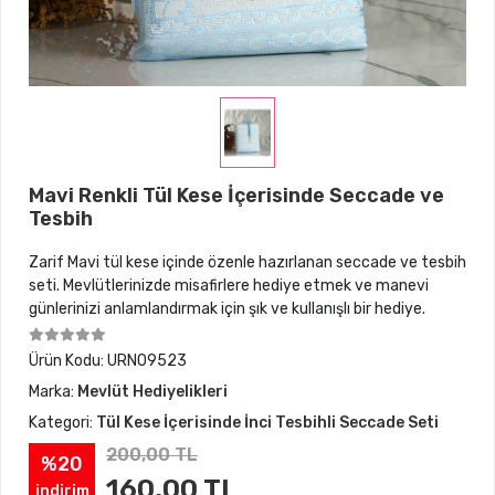
Mavi Renkli Tül Kese İçerisinde Seccade ve
Tesbih
Zarif Mavi tül kese içinde özenle hazırlanan seccade ve tesbih
seti. Mevlütlerinizde misafirlere hediye etmek ve manevi
günlerinizi anlamlandırmak için şık ve kullanışlı bir hediye.
Ürün Kodu:
URN09523
Marka:
Mevlüt Hediyelikleri
Kategori:
Tül Kese İçerisinde İnci Tesbihli Seccade Seti
200,00 TL
%20
160,00 TL
indirim