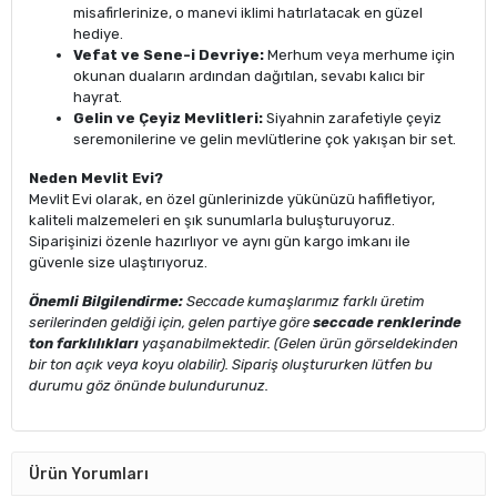
misafirlerinize, o manevi iklimi hatırlatacak en güzel
hediye.
Vefat ve Sene-i Devriye:
Merhum veya merhume için
okunan duaların ardından dağıtılan, sevabı kalıcı bir
hayrat.
Gelin ve Çeyiz Mevlitleri:
Siyahnin zarafetiyle çeyiz
seremonilerine ve gelin mevlütlerine çok yakışan bir set.
Neden Mevlit Evi?
Mevlit Evi olarak, en özel günlerinizde yükünüzü hafifletiyor,
kaliteli malzemeleri en şık sunumlarla buluşturuyoruz.
Siparişinizi özenle hazırlıyor ve aynı gün kargo imkanı ile
güvenle size ulaştırıyoruz.
Önemli Bilgilendirme:
Seccade kumaşlarımız farklı üretim
serilerinden geldiği için, gelen partiye göre
seccade renklerinde
ton farklılıkları
yaşanabilmektedir. (Gelen ürün görseldekinden
bir ton açık veya koyu olabilir). Sipariş oluştururken lütfen bu
durumu göz önünde bulundurunuz.
Ürün Yorumları