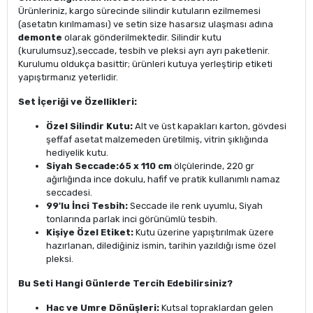
Ürünleriniz, kargo sürecinde silindir kutuların ezilmemesi
(asetatın kırılmaması) ve setin size hasarsız ulaşması adına
demonte
olarak gönderilmektedir. Silindir kutu
(kurulumsuz),seccade, tesbih ve pleksi ayrı ayrı paketlenir.
Kurulumu oldukça basittir; ürünleri kutuya yerleştirip etiketi
yapıştırmanız yeterlidir.
Set İçeriği ve Özellikleri:
Özel Silindir Kutu:
Alt ve üst kapakları karton, gövdesi
şeffaf asetat malzemeden üretilmiş, vitrin şıklığında
hediyelik kutu.
Siyah Seccade:
65 x 110 cm
ölçülerinde, 220 gr
ağırlığında ince dokulu, hafif ve pratik kullanımlı namaz
seccadesi.
99'lu İnci Tesbih:
Seccade ile renk uyumlu, Siyah
tonlarında parlak inci görünümlü tesbih.
Kişiye Özel Etiket:
Kutu üzerine yapıştırılmak üzere
hazırlanan, dilediğiniz ismin, tarihin yazıldığı isme özel
pleksi.
Bu Seti Hangi Günlerde Tercih Edebilirsiniz?
Hac ve Umre Dönüşleri:
Kutsal topraklardan gelen