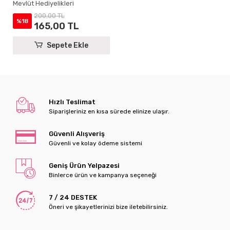
Seccade ve Tesbih
Mevlüt Hediyelikleri
200,00 TL
%18
165,00 TL
Sepete Ekle
Hızlı Teslimat
Siparişleriniz en kısa sürede elinize ulaşır.
Güvenli Alışveriş
Güvenli ve kolay ödeme sistemi
Geniş Ürün Yelpazesi
Binlerce ürün ve kampanya seçeneği
7 / 24 DESTEK
Öneri ve şikayetlerinizi bize iletebilirsiniz.