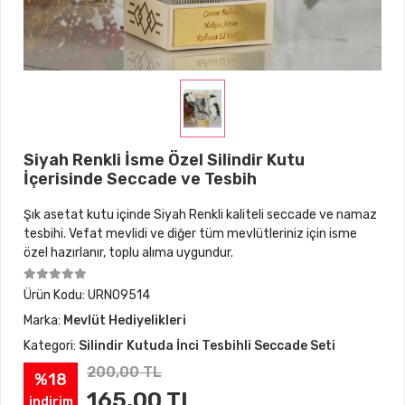
Siyah Renkli İsme Özel Silindir Kutu
İçerisinde Seccade ve Tesbih
Şık asetat kutu içinde Siyah Renkli kaliteli seccade ve namaz
tesbihi. Vefat mevlidi ve diğer tüm mevlütleriniz için isme
özel hazırlanır, toplu alıma uygundur.
Ürün Kodu:
URN09514
Marka:
Mevlüt Hediyelikleri
Kategori:
Silindir Kutuda İnci Tesbihli Seccade Seti
200,00 TL
%18
165,00 TL
indirim